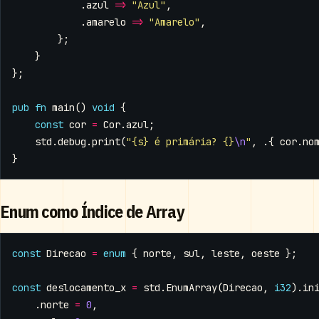
.
azul
=>
"Azul"
,
.
amarelo
=>
"Amarelo"
,
};
}
};
pub
fn
main
()
void
{
const
cor
=
Cor
.
azul
;
std
.
debug
.
print
(
"{s} é primária? {}
\n
"
,
.{
cor
.
no
}
Enum como Índice de Array
const
Direcao
=
enum
{
norte
,
sul
,
leste
,
oeste
};
const
deslocamento_x
=
std
.
EnumArray
(
Direcao
,
i32
).
in
.
norte
=
0
,