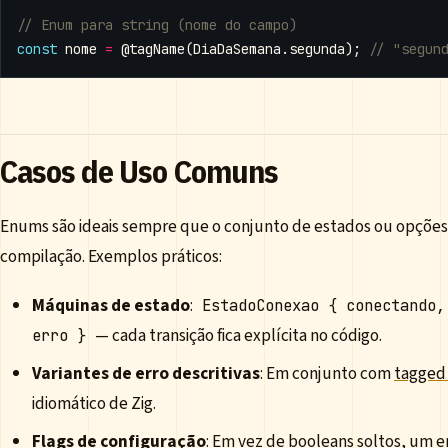
const
nome
=
@tagName
(
DiaDaSemana
.
segunda
);
Casos de Uso Comuns
Enums são ideais sempre que o conjunto de estados ou opções
compilação. Exemplos práticos:
Máquinas de estado
:
EstadoConexao { conectando,
— cada transição fica explícita no código.
erro }
Variantes de erro descritivas
: Em conjunto com
tagged
idiomático de Zig.
Flags de configuração
: Em vez de booleans soltos, um 