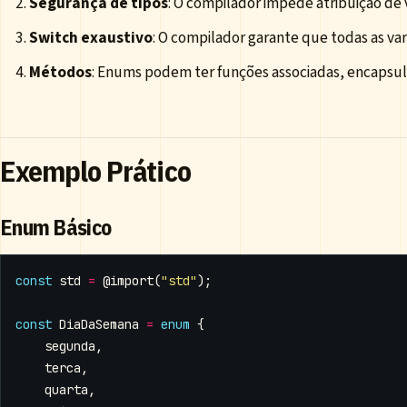
Segurança de tipos
: O compilador impede atribuição de v
Switch exaustivo
: O compilador garante que todas as var
Métodos
: Enums podem ter funções associadas, encapsul
Exemplo Prático
Enum Básico
const
std
=
@import
(
"std"
);
const
DiaDaSemana
=
enum
{
segunda
,
terca
,
quarta
,