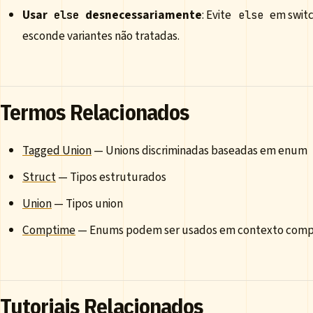
Usar
desnecessariamente
: Evite
em switc
else
else
esconde variantes não tratadas.
Termos Relacionados
Tagged Union
— Unions discriminadas baseadas em enum
Struct
— Tipos estruturados
Union
— Tipos union
Comptime
— Enums podem ser usados em contexto com
Tutoriais Relacionados