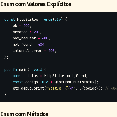
Enum com Valores Explícitos
const
HttpStatus
=
enum
(
u16
)
{
ok
=
200
,
created
=
201
,
bad_request
=
400
,
not_found
=
404
,
internal_error
=
500
,
};
pub
fn
main
()
void
{
const
status
=
HttpStatus
.
not_found
;
const
codigo
:
u16
=
@intFromEnum
(
status
);
std
.
debug
.
print
(
"Status: {}
\n
"
,
.{
codigo
});
}
Enum com Métodos