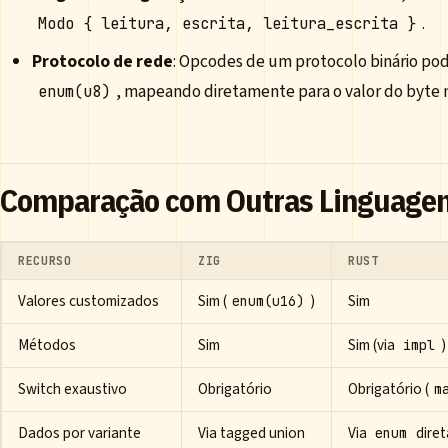
.
Modo { leitura, escrita, leitura_escrita }
Protocolo de rede
: Opcodes de um protocolo binário p
, mapeando diretamente para o valor do byte 
enum(u8)
Comparação com Outras Linguage
RECURSO
ZIG
RUST
Valores customizados
Sim (
)
Sim
enum(u16)
Métodos
Sim
Sim (via
)
impl
Switch exaustivo
Obrigatório
Obrigatório (
m
Dados por variante
Via tagged union
Via
dire
enum