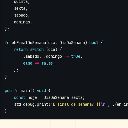
quinta
,
sexta
,
sabado
,
domingo
,
};
fn
ehFinalDeSemana
(
dia
:
DiaDaSemana
)
bool
{
return
switch
(
dia
)
{
.
sabado
,
.
domingo
=>
true
,
else
=>
false
,
};
}
pub
fn
main
()
void
{
const
hoje
=
DiaDaSemana
.
sexta
;
std
.
debug
.
print
(
"É final de semana? {}
\n
"
,
.{
ehFi
}