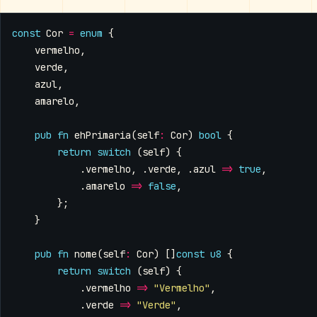
const
Cor
=
enum
{
vermelho
,
verde
,
azul
,
amarelo
,
pub
fn
ehPrimaria
(
self
:
Cor
)
bool
{
return
switch
(
self
)
{
.
vermelho
,
.
verde
,
.
azul
=>
true
,
.
amarelo
=>
false
,
};
}
pub
fn
nome
(
self
:
Cor
)
[]
const
u8
{
return
switch
(
self
)
{
.
vermelho
=>
"Vermelho"
,
.
verde
=>
"Verde"
,