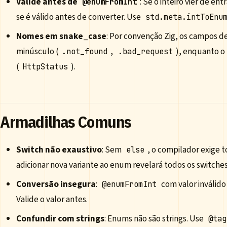
Valide antes de
: Se o inteiro vier de en
@enumFromInt
se é válido antes de converter. Use
std.meta.intToEnu
Nomes em snake_case
: Por convenção Zig, os campos 
minúsculo (
,
), enquanto o 
.not_found
.bad_request
(
).
HttpStatus
Armadilhas Comuns
Switch não exaustivo
: Sem
, o compilador exige t
else
adicionar nova variante ao enum revelará todos os switche
Conversão insegura
:
com valor inválid
@enumFromInt
Valide o valor antes.
Confundir com strings
: Enums não são strings. Use
@tag