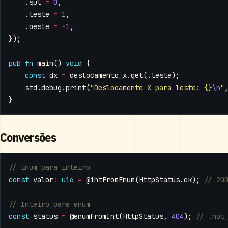
.
sul
=
0
,
.
leste
=
1
,
.
oeste
=
-
1
,
});
pub
fn
main
()
void
{
const
dx
=
deslocamento_x
.
get
(.
leste
);
std
.
debug
.
print
(
"Deslocamento X para leste: {}
\n
"
}
Conversões
const
valor
:
u16
=
@intFromEnum
(
HttpStatus
.
ok
);
const
status
=
@enumFromInt
(
HttpStatus
,
404
);