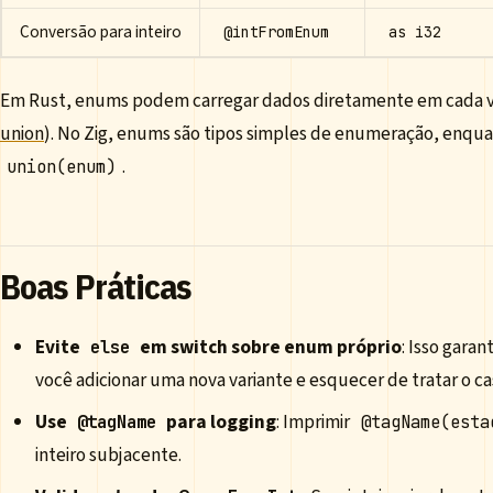
Conversão para inteiro
@intFromEnum
as i32
Em Rust, enums podem carregar dados diretamente em cada va
union
). No Zig, enums são tipos simples de enumeração, enqua
.
union(enum)
Boas Práticas
Evite
em switch sobre enum próprio
: Isso gara
else
você adicionar uma nova variante e esquecer de tratar o ca
Use
para logging
: Imprimir
@tagName
@tagName(esta
inteiro subjacente.