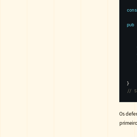
cons
pub
}
Os defe
primeiro