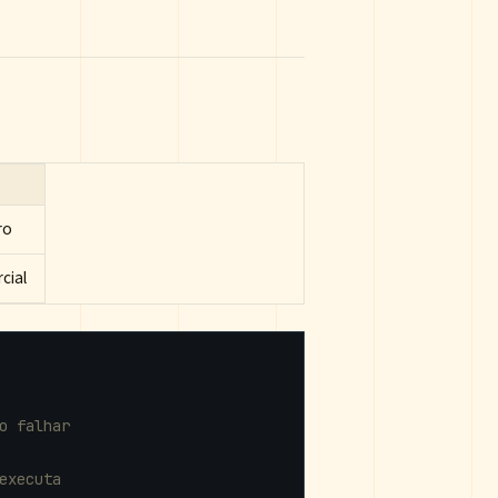
ro
cial