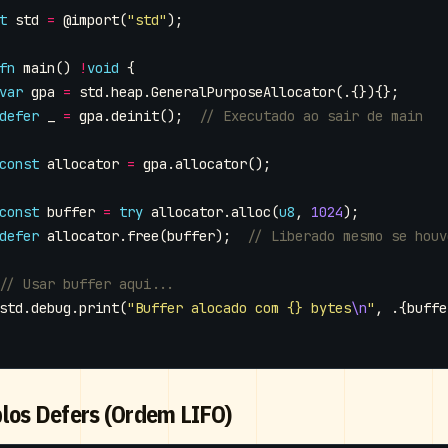
t
std
=
@import
(
"std"
);
fn
main
()
!
void
{
var
gpa
=
std
.
heap
.
GeneralPurposeAllocator
(.{}){};
defer
_
=
gpa
.
deinit
();
const
allocator
=
gpa
.
allocator
();
const
buffer
=
try
allocator
.
alloc
(
u8
,
1024
);
defer
allocator
.
free
(
buffer
);
std
.
debug
.
print
(
"Buffer alocado com {} bytes
\n
"
,
.{
buffe
plos Defers (Ordem LIFO)