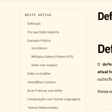
Def
NESTE ARTIGO
Definição
Por que Defer Importa
Exemplo Prático
De
Uso Básico
Múltiplos Defers (Ordem LIFO)
O
defe
Defer com Arquivo
atual 
Defer vs Errdefer
outro fl
Armadilhas Comuns
Boas Práticas com Defer
Pense 
Comparação com Outras Linguagens
Termos Relacionados