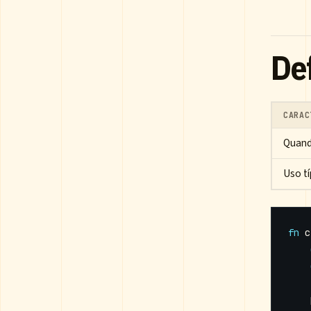
Def
CARAC
Quand
Uso tí
fn
c