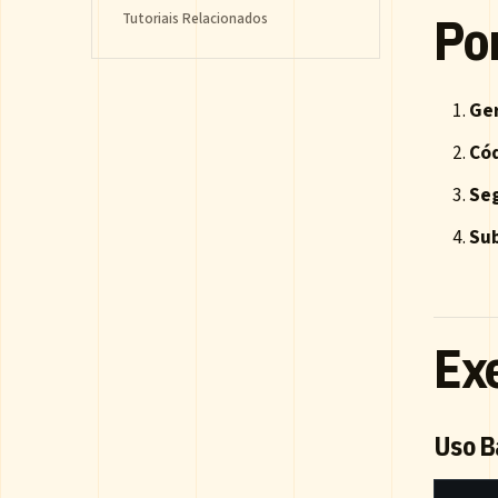
Po
Tutoriais Relacionados
Ge
Cód
Seg
Sub
Ex
Uso B