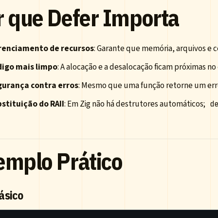
r que Defer Importa
renciamento de recursos
: Garante que memória, arquivos e 
igo mais limpo
: A alocação e a desalocação ficam próximas no c
urança contra erros
: Mesmo que uma função retorne um er
stituição do RAII
: Em Zig não há destrutores automáticos;
d
emplo Prático
ásico