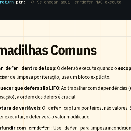
return
ptr
;
madilhas Comuns
ar
dentro de loop
: O defer só executa quando o
esco
defer
cisar de limpeza por iteração, use um bloco explícito.
uecer que defers são LIFO
: Ao trabalhar com dependências (e
nsação), a ordem dos defers é crucial.
tura de variáveis
: O
captura ponteiros, não valores. S
defer
er executar, o defer verá o valor modificado.
nfundir com
: Use
para limpeza incondicion
errdefer
defer