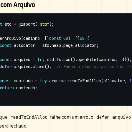
 com Arquivo
t
std
=
@import
(
"std"
);
erArquivo
(
caminho
:
[]
const
u8
)
!
[]
u8
{
const
allocator
=
std
.
heap
.
page_allocator
;
const
arquivo
=
try
std
.
fs
.
cwd
().
openFile
(
caminho
,
.{});
defer
arquivo
.
close
();
const
conteudo
=
try
arquivo
.
readToEndAlloc
(
allocator
,
1
return
conteudo
;
que
falhe com um erro, o
readToEndAlloc
defer arquivo
será fechado.