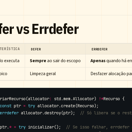
er vs Errdefer
TERÍSTICA
DEFER
ERRDEFER
o executa
Sempre
ao sair do escopo
Apenas
quando há er
pico
Limpeza geral
Desfazer alocação par
riarRecurso
(
allocator
:
std
.
mem
.
Allocator
)
!*
Recurso
{
const
ptr
=
try
allocator
.
create
(
Recurso
);
errdefer
allocator
.
destroy
(
ptr
);
ptr
.
*
=
try
inicializar
();