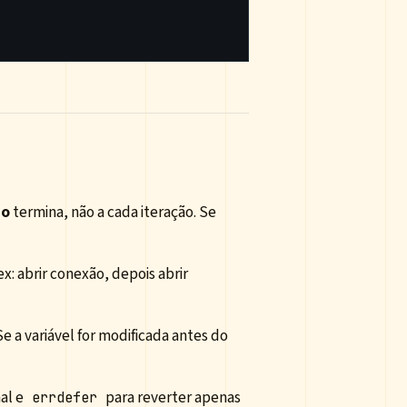
po
termina, não a cada iteração. Se
x: abrir conexão, depois abrir
e a variável for modificada antes do
al e
para reverter apenas
errdefer