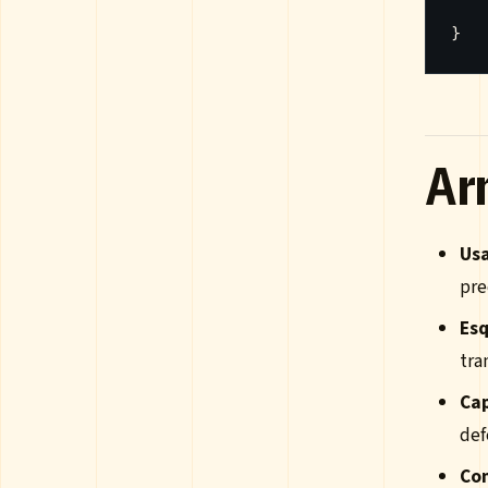
}
Ar
Us
pre
Esq
tra
Cap
def
Co