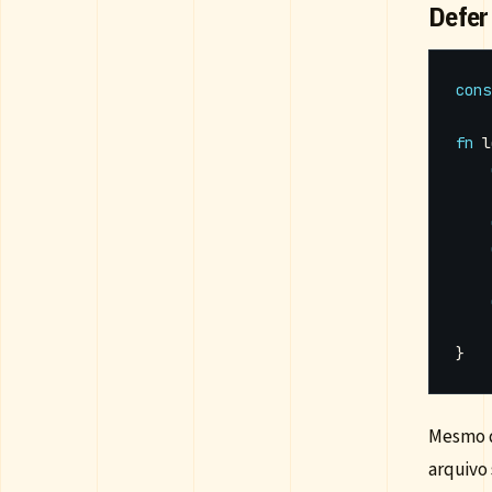
Defer
cons
fn
l
}
Mesmo 
arquivo 