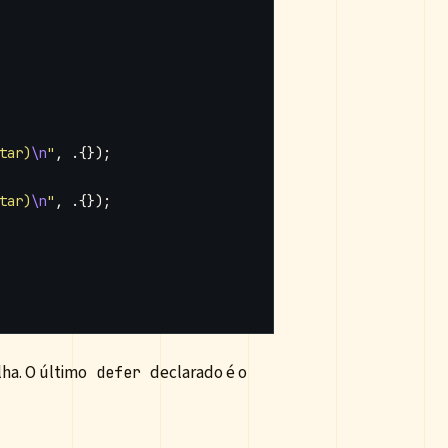
tar)
\n
"
,
.{});
tar)
\n
"
,
.{});
lha. O último
declarado é o
defer