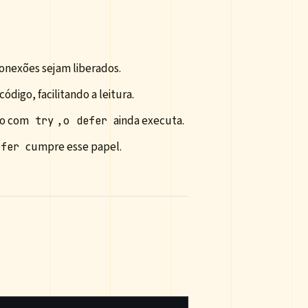
conexões sejam liberados.
ódigo, facilitando a leitura.
ro com
, o
ainda executa.
try
defer
cumpre esse papel.
efer