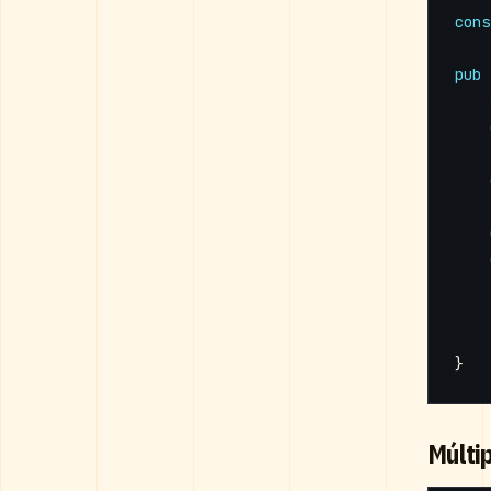
cons
pub
}
Múlti