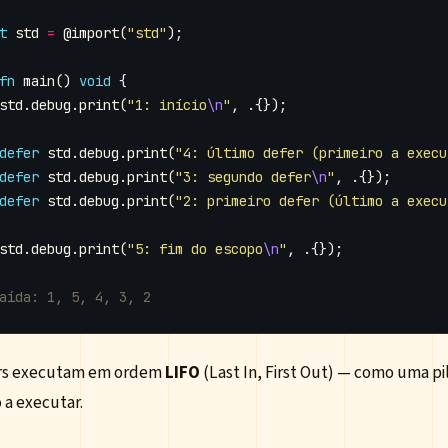
t
std
=
@import
(
"std"
);
fn
main
()
void
{
std
.
debug
.
print
(
"1: início
\n
"
,
.{});
defer
std
.
debug
.
print
(
"4: último defer (primeiro a execu
defer
std
.
debug
.
print
(
"3: segundo defer
\n
"
,
.{});
defer
std
.
debug
.
print
(
"2: primeiro defer (último a execu
std
.
debug
.
print
(
"5: fim do escopo
\n
"
,
.{});
rs executam em ordem
LIFO
(Last In, First Out) — como uma pi
 a executar.