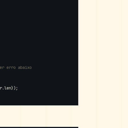
r
.
len
});