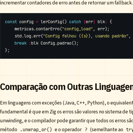
incrementar contadores de erro antes de retornar um fallback.
const
config
=
lerConfig
()
catch
|
err
|
blk
:
{
metricas
.
contarErro
(
"config_load"
,
err
);
std
.
log
.
err
(
"Config falhou ({s}), usando padrão"
,
break
:
blk
Config
.
padrao
();
};
Comparação com Outras Linguage
Em linguagens com exceções (Java, C++, Python), o equivalent
fundamental é que em Zig os erros são valores no sistema de t
unwinding, e o compilador pode garantir que todos os erros são
método
e o operador
(semelhante ao
.unwrap_or()
?
tr