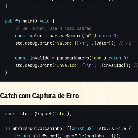
}
pub
fn
main
()
void
{
const
valor
=
parsearNumero
(
"42"
)
catch
0
;
std
.
debug
.
print
(
"Valor: {}
\n
"
,
.{
valor
});
const
invalido
=
parsearNumero
(
"abc"
)
catch
0
;
std
.
debug
.
print
(
"Inválido: {}
\n
"
,
.{
invalido
});
}
Catch com Captura de Erro
const
std
=
@import
(
"std"
);
fn
abrirArquivo
(
caminho
:
[]
const
u8
)
!
std
.
fs
.
File
{
return
std
.
fs
.
cwd
().
openFile
(
caminho
,
.{});