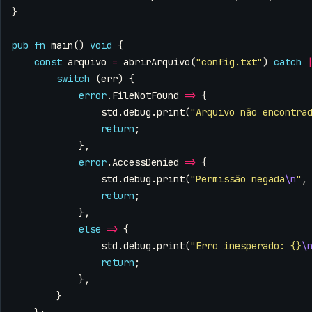
}
pub
fn
main
()
void
{
const
arquivo
=
abrirArquivo
(
"config.txt"
)
catch
switch
(
err
)
{
error
.
FileNotFound
=>
{
std
.
debug
.
print
(
"Arquivo não encontra
return
;
},
error
.
AccessDenied
=>
{
std
.
debug
.
print
(
"Permissão negada
\n
"
,
return
;
},
else
=>
{
std
.
debug
.
print
(
"Erro inesperado: {}
\
return
;
},
}