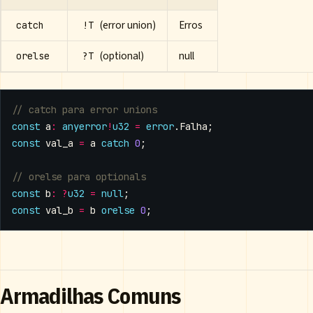
(error union)
Erros
catch
!T
(optional)
null
orelse
?T
const
a
:
anyerror
!
u32
=
error
.
Falha
;
const
val_a
=
a
catch
0
;
const
b
:
?
u32
=
null
;
const
val_b
=
b
orelse
0
;
Armadilhas Comuns