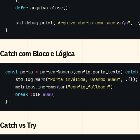
};
defer
arquivo
.
close
();
std
.
debug
.
print
(
"Arquivo aberto com sucesso
\n
"
,
.
}
Catch com Bloco e Lógica
const
porta
=
parsearNumero
(
config
.
porta_texto
)
catch
std
.
log
.
warn
(
"Porta inválida, usando 8080"
,
.{});
metricas
.
incrementar
(
"config_fallback"
);
break
:
blk
8080
;
};
Catch vs Try