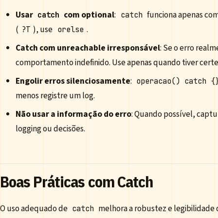
Usar
com optional
:
funciona apenas com 
catch
catch
(
), use
.
?T
orelse
Catch com unreachable irresponsável
: Se o erro real
comportamento indefinido. Use apenas quando tiver certe
Engolir erros silenciosamente
:
operacao() catch {
menos registre um log.
Não usar a informação do erro
: Quando possível, captu
logging ou decisões.
Boas Práticas com Catch
O uso adequado de
melhora a robustez e legibilidade
catch