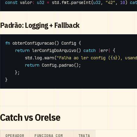
const
valor
:
u32
=
std
.
fmt
.
parseInt
(
u32
,
"42"
,
10
)
ca
Padrão: Logging + Fallback
fn
obterConfiguracao
()
Config
{
return
lerConfigDoArquivo
()
catch
|
err
|
{
std
.
log
.
warn
(
"Falha ao ler config ({s}), usan
return
Config
.
padrao
();
};
}
Catch vs Orelse
OPERADOR
FUNCIONA COM
TRATA