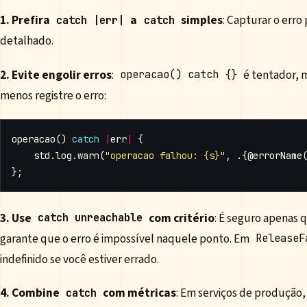
1. Prefira
a
simples
: Capturar o erro
catch |err|
catch
detalhado.
2. Evite engolir erros
:
é tentador, m
operacao() catch {}
menos registre o erro:
operacao
()
catch
|
err
|
{
std
.
log
.
warn
(
"operacao falhou: {s}"
,
.{
@errorName
};
3. Use
com critério
: É seguro apenas 
catch unreachable
garante que o erro é impossível naquele ponto. Em
ReleaseF
indefinido se você estiver errado.
4. Combine
com métricas
: Em serviços de produção,
catch