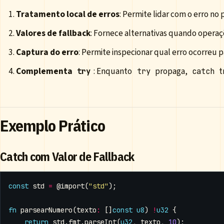
Tratamento local de erros
: Permite lidar com o erro no
Valores de fallback
: Fornece alternativas quando operaç
Captura do erro
: Permite inspecionar qual erro ocorreu 
Complementa
: Enquanto
propaga,
t
try
try
catch
Exemplo Prático
Catch com Valor de Fallback
const
std
=
@import
(
"std"
);
fn
parsearNumero
(
texto
:
[]
const
u8
)
!
u32
{
return
std
.
fmt
.
parseInt
(
u32
,
texto
,
10
);