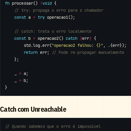
fn
processar
()
!
void
{
const
a
=
try
operacao1
();
const
b
=
operacao2
()
catch
|
err
|
{
std
.
log
.
err
(
"operacao2 falhou: {}"
,
.{
err
});
return
err
;
};
_
=
a
;
_
=
b
;
}
Catch com Unreachable