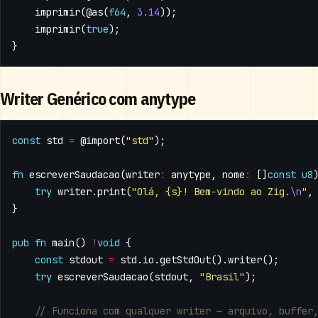
imprimir
(
@as
(
f64
,
3.14
));
imprimir
(
true
);
}
Writer Genérico com anytype
const
std
=
@import
(
"std"
);
fn
escreverSaudacao
(
writer
:
anytype
,
nome
:
[]
const
u8
try
writer
.
print
(
"Olá, {s}! Bem-vindo ao Zig.
\n
"
,
}
pub
fn
main
()
!
void
{
const
stdout
=
std
.
io
.
getStdOut
().
writer
();
try
escreverSaudacao
(
stdout
,
"Brasil"
);