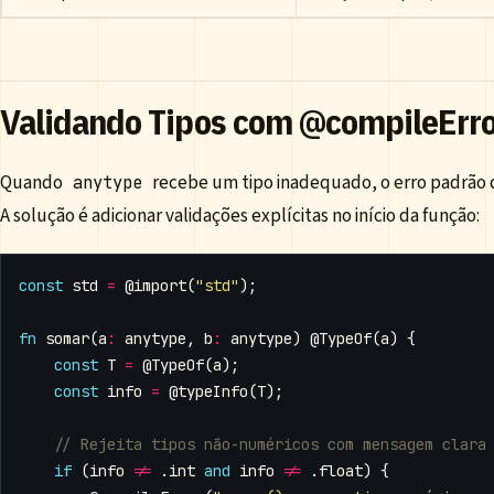
Validando Tipos com @compileErr
Quando
recebe um tipo inadequado, o erro padrão do
anytype
A solução é adicionar validações explícitas no início da função:
const
std
=
@import
(
"std"
);
fn
somar
(
a
:
anytype
,
b
:
anytype
)
@TypeOf
(
a
)
{
const
T
=
@TypeOf
(
a
);
const
info
=
@typeInfo
(
T
);
if
(
info
!=
.
int
and
info
!=
.
float
)
{