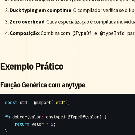
Duck typing em comptime
: O compilador verifica se o t
Zero overhead
: Cada especialização é compilada individ
Composição
: Combina com
e
par
@TypeOf
@typeInfo
Exemplo Prático
Função Genérica com anytype
const
std
=
@import
(
"std"
);
fn
dobrar
(
valor
:
anytype
)
@TypeOf
(
valor
)
{
return
valor
*
2
;
}