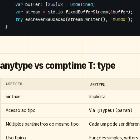
var
buffer
:
[
256
]
u8
=
undefined
;
var
stream
=
std
.
io
.
fixedBufferStream
(
&
buffer
);
try
escreverSaudacao
(
stream
.
writer
(),
"Mundo"
);
}
anytype vs comptime T: type
ASPECTO
ANYTYPE
Sintaxe
Implícita
Acesso ao tipo
Via
@TypeOf(param)
Múltiplos parâmetros do mesmo tipo
Cada um pode ser diferen
Uso típico
Funções simples, writers