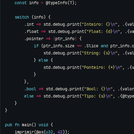
const
info
=
@typeInfo
(
T
);
switch
(
info
)
{
.
int
=>
std
.
debug
.
print
(
"Inteiro: {}
\n
"
,
.{
va
.
float
=>
std
.
debug
.
print
(
"Float: {d}
\n
"
,
.{
v
.
pointer
=>
|
ptr_info
|
{
if
(
ptr_info
.
size
==
.
Slice
and
ptr_info
.
std
.
debug
.
print
(
"String: {s}
\n
"
,
.{
va
}
else
{
std
.
debug
.
print
(
"Ponteiro: {*}
\n
"
,
.{
}
},
.
bool
=>
std
.
debug
.
print
(
"Bool: {}
\n
"
,
.{
valo
else
=>
std
.
debug
.
print
(
"Tipo: {s}
\n
"
,
.{
@typ
}
}
pub
fn
main
()
void
{
imprimir
(
@as
(
u32
,
42
));