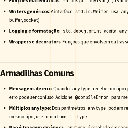
Funções matemáticas
:
fn abs(x: anytype) @TypeO
Writers genéricos
: A interface
usa
std.io.Writer
an
buffer, socket).
Logging e formatação
:
aceita
std.debug.print
any
Wrappers e decorators
: Funções que envolvem outras se
Armadilhas Comuns
Mensagens de erro
: Quando
recebe um tipo q
anytype
erro pode ser confuso. Adicione
para men
@compileError
Múltiplos anytype
: Dois parâmetros
podem rec
anytype
mesmo tipo, use
.
comptime T: type
Não é tipagem dinâmica
:
é resolvido em comp
anytype