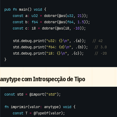
pub
fn
main
()
void
{
const
a
:
u32
=
dobrar
(
@as
(
u32
,
21
));
const
b
:
f64
=
dobrar
(
@as
(
f64
,
1.5
));
const
c
:
i8
=
dobrar
(
@as
(
i8
,
-
10
));
std
.
debug
.
print
(
"u32: {}
\n
"
,
.{
a
});
std
.
debug
.
print
(
"f64: {d}
\n
"
,
.{
b
});
std
.
debug
.
print
(
"i8: {}
\n
"
,
.{
c
});
}
anytype com Introspecção de Tipo
const
std
=
@import
(
"std"
);
fn
imprimir
(
valor
:
anytype
)
void
{
const
T
=
@TypeOf
(
valor
);