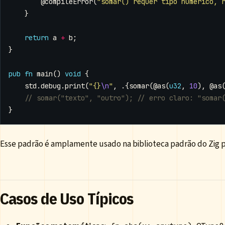
@compileError
(
"somar() requer tipo numérico, 
}
return
a
+
b
;
}
pub
fn
main
()
void
{
std
.
debug
.
print
(
"{}
\n
"
,
.{
somar
(
@as
(
u32
,
10
),
@as
}
Esse padrão é amplamente usado na biblioteca padrão do Zig p
Casos de Uso Típicos