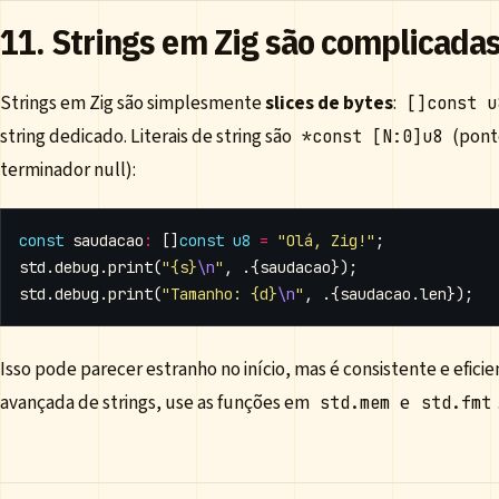
11. Strings em Zig são complicada
Strings em Zig são simplesmente
slices de bytes
:
[]const u
string dedicado. Literais de string são
(pont
*const [N:0]u8
terminador null):
const
saudacao
:
[]
const
u8
=
"Olá, Zig!"
;
std
.
debug
.
print
(
"{s}
\n
"
,
.{
saudacao
});
std
.
debug
.
print
(
"Tamanho: {d}
\n
"
,
.{
saudacao
.
len
});
Isso pode parecer estranho no início, mas é consistente e efici
avançada de strings, use as funções em
e
std.mem
std.fmt