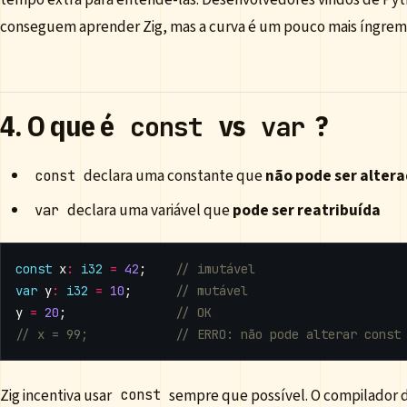
conseguem aprender Zig, mas a curva é um pouco mais íngrem
4. O que é
vs
?
const
var
declara uma constante que
não pode ser alter
const
declara uma variável que
pode ser reatribuída
var
const
x
:
i32
=
42
;
var
y
:
i32
=
10
;
y
=
20
;
Zig incentiva usar
sempre que possível. O compilador d
const