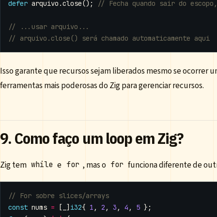
defer
arquivo
.
close
();
Isso garante que recursos sejam liberados mesmo se ocorrer u
ferramentas mais poderosas do Zig para gerenciar recursos.
9. Como faço um loop em Zig?
Zig tem
e
, mas o
funciona diferente de out
while
for
for
const
nums
=
[
_
]
i32
{
1
,
2
,
3
,
4
,
5
};