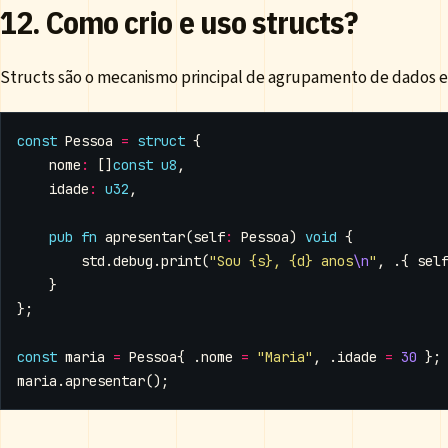
12. Como crio e uso structs?
Structs são o mecanismo principal de agrupamento de dados e
const
Pessoa
=
struct
{
nome
:
[]
const
u8
,
idade
:
u32
,
pub
fn
apresentar
(
self
:
Pessoa
)
void
{
std
.
debug
.
print
(
"Sou {s}, {d} anos
\n
"
,
.{
sel
}
};
const
maria
=
Pessoa
{
.
nome
=
"Maria"
,
.
idade
=
30
};
maria
.
apresentar
();