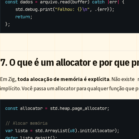
const
dados
=
arquivo
.
read
(
buffer
)
catch
|
err
|
{
std
.
debug
.
print
(
"Falhou: {}
\n
"
,
.{
err
});
return
;
};
7. O que é um allocator e por que 
Em Zig,
toda alocação de memória é explícita
. Não existe
implícito. Você passa um allocator para qualquer função que p
const
allocator
=
std
.
heap
.
page_allocator
;
var
lista
=
std
.
ArrayList
(
u8
).
init
(
allocator
);
defer
lista
.
deinit
();