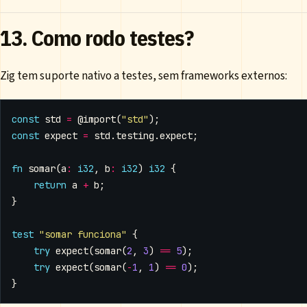
13. Como rodo testes?
Zig tem suporte nativo a testes, sem frameworks externos:
const
std
=
@import
(
"std"
);
const
expect
=
std
.
testing
.
expect
;
fn
somar
(
a
:
i32
,
b
:
i32
)
i32
{
return
a
+
b
;
}
test
"somar funciona"
{
try
expect
(
somar
(
2
,
3
)
==
5
);
try
expect
(
somar
(
-
1
,
1
)
==
0
);
}