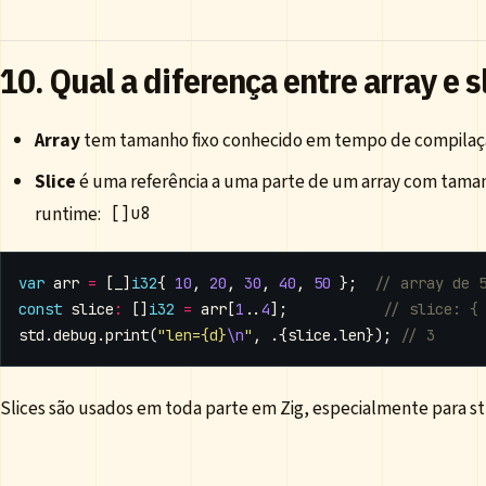
10. Qual a diferença entre array e s
Array
tem tamanho fixo conhecido em tempo de compilaç
Slice
é uma referência a uma parte de um array com tam
runtime:
[]u8
var
arr
=
[
_
]
i32
{
10
,
20
,
30
,
40
,
50
};
const
slice
:
[]
i32
=
arr
[
1
..
4
];
std
.
debug
.
print
(
"len={d}
\n
"
,
.{
slice
.
len
});
Slices são usados em toda parte em Zig, especialmente para str