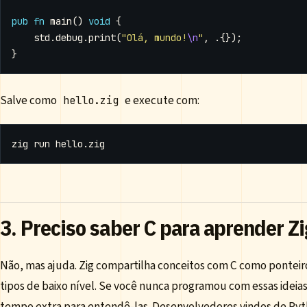
pub
fn
main
()
void
{
std
.
debug
.
print
(
"Olá, mundo!
\n
"
,
.{});
}
Salve como
e execute com:
hello.zig
3. Preciso saber C para aprender Zi
Não, mas ajuda. Zig compartilha conceitos com C como pontei
tipos de baixo nível. Se você nunca programou com essas ideias
tempo extra para entendê-las. Desenvolvedores vindos de Pyt