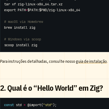
export
PATH
=
$PATH
:
$PWD
# macOS via Homebrew
# Windows via scoop
Para instruções detalhadas, consulte nosso
guia de instalação
.
2. Qual é o “Hello World” em Zig?
const
std
=
@import
(
"std"
);