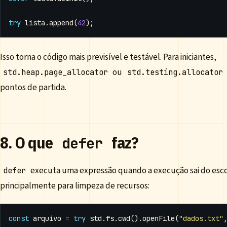
try
lista
.
append
(
42
);
Isso torna o código mais previsível e testável. Para iniciantes,
ou
std.heap.page_allocator
std.testing.allocator
pontos de partida.
8. O que
faz?
defer
executa uma expressão quando a execução sai do esco
defer
principalmente para limpeza de recursos:
const
arquivo
=
try
std
.
fs
.
cwd
().
openFile
(
"dados.txt"