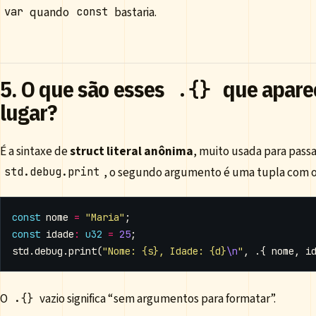
quando
bastaria.
var
const
5. O que são esses
que apare
.{}
lugar?
É a sintaxe de
struct literal anônima
, muito usada para pass
, o segundo argumento é uma tupla com os
std.debug.print
const
nome
=
"Maria"
;
const
idade
:
u32
=
25
;
std
.
debug
.
print
(
"Nome: {s}, Idade: {d}
\n
"
,
.{
nome
,
i
O
vazio significa “sem argumentos para formatar”.
.{}