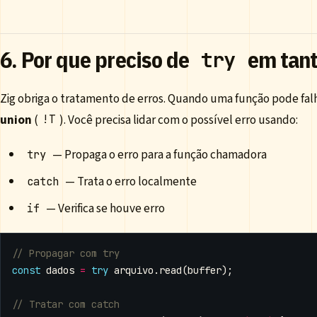
6. Por que preciso de
em tant
try
Zig obriga o tratamento de erros. Quando uma função pode fal
union
(
). Você precisa lidar com o possível erro usando:
!T
— Propaga o erro para a função chamadora
try
— Trata o erro localmente
catch
— Verifica se houve erro
if
const
dados
=
try
arquivo
.
read
(
buffer
);