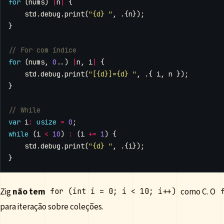
for
(
nums
)
|
n
|
{
std
.
debug
.
print
(
"{d} "
,
.{
n
});
}
for
(
nums
,
0
..)
|
n
,
i
|
{
std
.
debug
.
print
(
"[{d}]={d} "
,
.{
i
,
n
});
}
var
i
:
usize
=
0
;
while
(
i
<
10
)
:
(
i
+=
1
)
{
std
.
debug
.
print
(
"{d} "
,
.{
i
});
}
Zig
não tem
como C. O
for (int i = 0; i < 10; i++)
para iteração sobre coleções.