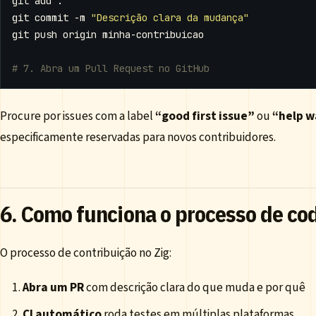
git commit -m 
"Descrição clara da mudança"
# 7. Abra um Pull Request no GitHub
Procure por issues com a label
“good first issue”
ou
“help 
especificamente reservadas para novos contribuidores.
6. Como funciona o processo de co
O processo de contribuição no Zig:
Abra um PR
com descrição clara do que muda e por quê
CI automático
roda testes em múltiplas plataformas