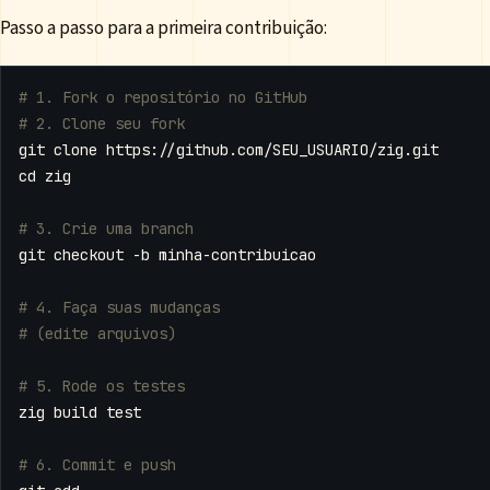
Passo a passo para a primeira contribuição:
# 1. Fork o repositório no GitHub
# 2. Clone seu fork
cd
# 3. Crie uma branch
# 4. Faça suas mudanças
# (edite arquivos)
# 5. Rode os testes
zig build 
test
# 6. Commit e push