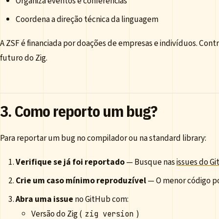
Organiza eventos e conferências
Coordena a direção técnica da linguagem
A ZSF é financiada por doações de empresas e indivíduos. Contri
futuro do Zig.
3. Como reporto um bug?
Para reportar um bug no compilador ou na standard library:
Verifique se já foi reportado
— Busque nas
issues do G
Crie um caso mínimo reproduzível
— O menor código p
Abra uma issue
no GitHub com:
Versão do Zig (
)
zig version