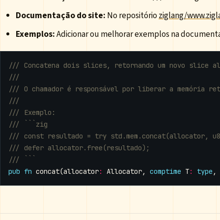
Documentação do site:
No repositório
ziglang/www.zigl
Exemplos:
Adicionar ou melhorar exemplos na document
pub
fn
concat
(
allocator
:
Allocator
,
comptime
T
:
type
,