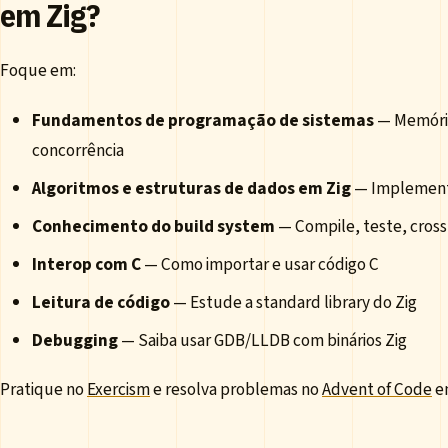
em Zig?
Foque em:
Fundamentos de programação de sistemas
— Memória
concorrência
Algoritmos e estruturas de dados em Zig
— Implemente
Conhecimento do build system
— Compile, teste, cros
Interop com C
— Como importar e usar código C
Leitura de código
— Estude a standard library do Zig
Debugging
— Saiba usar GDB/LLDB com binários Zig
Pratique no
Exercism
e resolva problemas no
Advent of Code
em