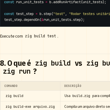
const
run_unit_tests
=
b
.
addRunArtifact
(
unit_tests
);
const
test_step
=
b
.
step
(
"test"
,
"Rodar testes unitár
test_step
.
dependOn
(
&
run_unit_tests
.
step
);
Execute com
.
zig build test
8. O que é
vs
zig build
zig bu
?
zig run
COMANDO
DESCRIÇÃO
Usa
para compil
zig build
build.zig
Compila um arquivo direto sem
zig build-exe arquivo.zig