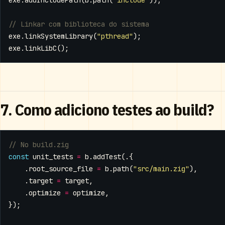
exe
.
linkSystemLibrary
(
"pthread"
);
exe
.
linkLibC
();
7. Como adiciono testes ao build?
const
unit_tests
=
b
.
addTest
(.{
.
root_source_file
=
b
.
path
(
"src/main.zig"
),
.
target
=
target
,
.
optimize
=
optimize
,
});