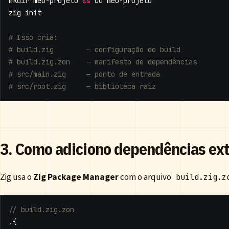
mkdir meu-projeto 
&&
cd
# Isso cria:
# build.zig        — configuração do build
# build.zig.zon    — manifesto de dependências
# src/main.zig     — ponto de entrada
# src/root.zig     — biblioteca raiz
3. Como adiciono dependências ex
Zig usa o
Zig Package Manager
com o arquivo
build.zig.z
.{