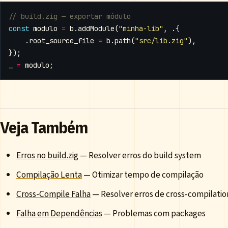
const
modulo
=
b
.
addModule
(
"minha-lib"
,
.{
.
root_source_file
=
b
.
path
(
"src/lib.zig"
),
});
_
=
modulo
;
Veja Também
Erros no build.zig
— Resolver erros do build system
Compilação Lenta
— Otimizar tempo de compilação
Cross-Compile Falha
— Resolver erros de cross-compilatio
Falha em Dependências
— Problemas com packages