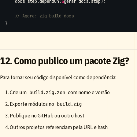
docs_step
.
dependOn
(
&
gerar_docs
.
step
);
}
12. Como publico um pacote Zig?
Para tornar seu código disponível como dependência:
Crie um
com nome e versão
build.zig.zon
Exporte módulos no
build.zig
Publique no GitHub ou outro host
Outros projetos referenciam pela URL e hash