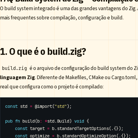
O build system integrado é uma das grandes vantagens do Zig.
mais frequentes sobre compilação, configuração e build.
1. O que é o build.zig?
é o arquivo de configuração do build system do Zi
build.zig
linguagem Zig
. Diferente de Makefiles, CMake ou Cargo.toml, 
real que configura como o projeto é compilado:
const
std
=
@import
(
"std"
);
pub
fn
build
(
b
:
*
std
.
Build
)
void
{
const
target
=
b
.
standardTargetOptions
(.{});
const
optimize
=
b
.
standardOptimizeOption
(.{});