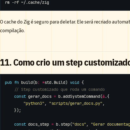
O cache do Zig é seguro para deletar. Ele será recriado autom
compilação.
11. Como crio um step customizado
pub
fn
build
(
b
:
*
std
.
Build
)
void
{
const
gerar_docs
=
b
.
addSystemCommand
(
&
.{
"python3"
,
"scripts/gerar_docs.py"
,
});
const
docs_step
=
b
.
step
(
"docs"
,
"Gerar documenta