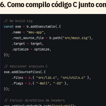
6. Como compilo código C junto co
const
exe
=
b
.
addExecutable
(.{
.
name
=
"meu-app"
,
.
root_source_file
=
b
.
path
(
"src/main.zig"
),
.
target
=
target
,
.
optimize
=
optimize
,
});
exe
.
addCSourceFiles
(.{
.
files
=
&
.{
"src/lib.c"
,
"src/utils.c"
},
.
flags
=
&
.{
"-Wall"
,
"-O2"
},
});
exe
.
addIncludePath
(
b
.
path
(
"include"
));