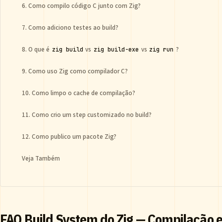
6. Como compilo código C junto com Zig?
7. Como adiciono testes ao build?
8. O que é
vs
vs
?
zig build
zig build-exe
zig run
9. Como uso Zig como compilador C?
10. Como limpo o cache de compilação?
11. Como crio um step customizado no build?
12. Como publico um pacote Zig?
Veja Também
FAQ Build System do Zig — Compilação 