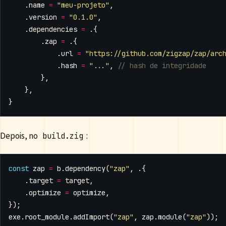
.
name
=
"meu-projeto"
,
.
version
=
"0.1.0"
,
.
dependencies
=
.{
.
zap
=
.{
.
url
=
"https://github.com/zigzap/zap/arc
.
hash
=
"..."
,
},
},
}
Depois, no
:
build.zig
const
zap
=
b
.
dependency
(
"zap"
,
.{
.
target
=
target
,
.
optimize
=
optimize
,
});
exe
.
root_module
.
addImport
(
"zap"
,
zap
.
module
(
"zap"
));