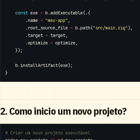
const
exe
=
b
.
addExecutable
(.{
.
name
=
"meu-app"
,
.
root_source_file
=
b
.
path
(
"src/main.zig"
),
.
target
=
target
,
.
optimize
=
optimize
,
});
b
.
installArtifact
(
exe
);
}
2. Como inicio um novo projeto?
# Criar um novo projeto executável