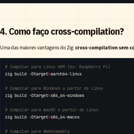
4. Como faço cross-compilation?
Uma das maiores vantagens do Zig:
cross-compilation sem c
# Compilar para Linux ARM (ex: Raspberry Pi)
zig build -Dtarget
=
# Compilar para Windows a partir de Linux
zig build -Dtarget
=
# Compilar para macOS a partir de Linux
zig build -Dtarget
=
# Compilar para WebAssembly