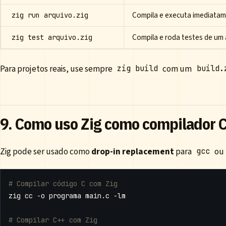
Compila e executa imediata
zig run arquivo.zig
Compila e roda testes de um 
zig test arquivo.zig
Para projetos reais, use sempre
com um
zig build
build.
9. Como uso Zig como compilador 
Zig pode ser usado como
drop-in replacement
para
ou
gcc
# Compilar código C com Zig
# Compilar C++ com Zig