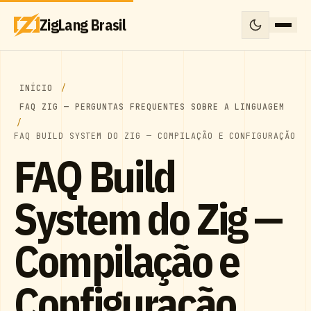
ZigLang Brasil
INÍCIO
FAQ ZIG — PERGUNTAS FREQUENTES SOBRE A LINGUAGEM
FAQ BUILD SYSTEM DO ZIG — COMPILAÇÃO E CONFIGURAÇÃO
FAQ Build
System do Zig —
Compilação e
Configuração