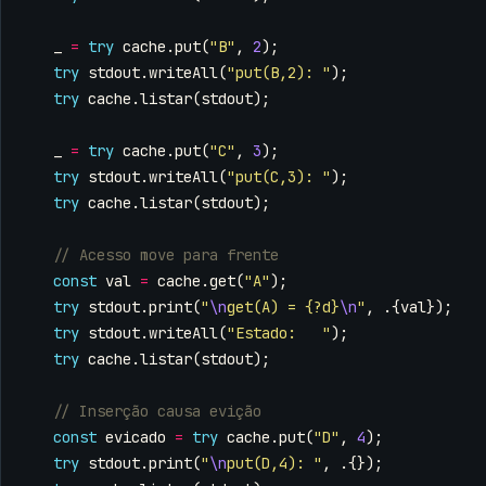
_
=
try
cache
.
put
(
"B"
,
2
);
try
stdout
.
writeAll
(
"put(B,2): "
);
try
cache
.
listar
(
stdout
);
_
=
try
cache
.
put
(
"C"
,
3
);
try
stdout
.
writeAll
(
"put(C,3): "
);
try
cache
.
listar
(
stdout
);
const
val
=
cache
.
get
(
"A"
);
try
stdout
.
print
(
"
\n
get(A) = {?d}
\n
"
,
.{
val
});
try
stdout
.
writeAll
(
"Estado:   "
);
try
cache
.
listar
(
stdout
);
const
evicado
=
try
cache
.
put
(
"D"
,
4
);
try
stdout
.
print
(
"
\n
put(D,4): "
,
.{});