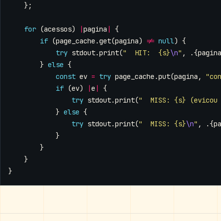
};
for
(
acessos
)
|
pagina
|
{
if
(
page_cache
.
get
(
pagina
)
!=
null
)
{
try
stdout
.
print
(
"  HIT:  {s}
\n
"
,
.{
pagin
}
else
{
const
ev
=
try
page_cache
.
put
(
pagina
,
"co
if
(
ev
)
|
e
|
{
try
stdout
.
print
(
"  MISS: {s} (evicou
}
else
{
try
stdout
.
print
(
"  MISS: {s}
\n
"
,
.{
p
}
}
}
}