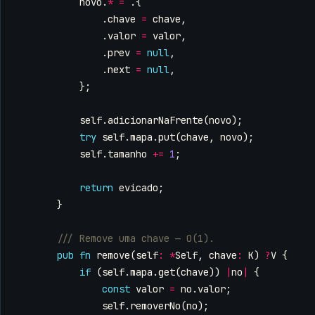
novo
.
*
=
.{
.
chave
=
chave
,
.
valor
=
valor
,
.
prev
=
null
,
.
next
=
null
,
};
self
.
adicionarNaFrente
(
novo
);
try
self
.
mapa
.
put
(
chave
,
novo
);
self
.
tamanho
+=
1
;
return
evicado
;
}
pub
fn
remove
(
self
:
*
Self
,
chave
:
K
)
?
V
{
if
(
self
.
mapa
.
get
(
chave
))
|
no
|
{
const
valor
=
no
.
valor
;
self
.
removerNo
(
no
);