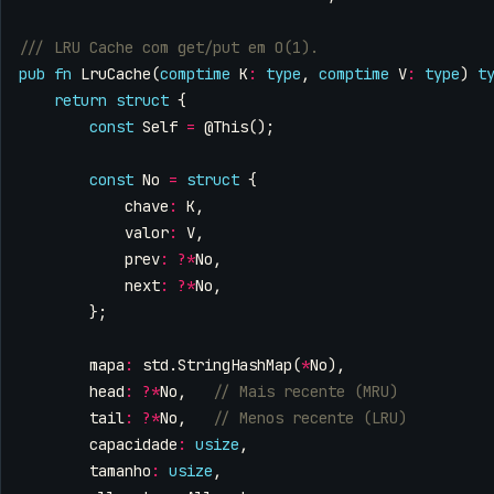
pub
fn
LruCache
(
comptime
K
:
type
,
comptime
V
:
type
)
t
return
struct
{
const
Self
=
@This
();
const
No
=
struct
{
chave
:
K
,
valor
:
V
,
prev
:
?*
No
,
next
:
?*
No
,
};
mapa
:
std
.
StringHashMap
(
*
No
),
head
:
?*
No
,
tail
:
?*
No
,
capacidade
:
usize
,
tamanho
:
usize
,