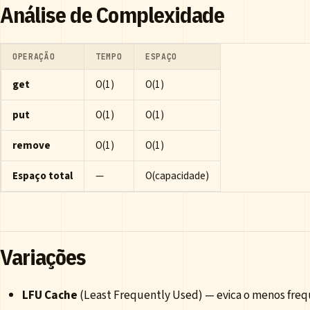
Análise de Complexidade
OPERAÇÃO
TEMPO
ESPAÇO
get
O(1)
O(1)
put
O(1)
O(1)
remove
O(1)
O(1)
Espaço total
—
O(capacidade)
Variações
LFU Cache
(Least Frequently Used) — evica o menos fr