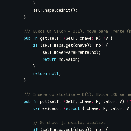
}
self
.
mapa
.
deinit
();
}
pub
fn
get
(
self
:
*
Self
,
chave
:
K
)
?
V
{
if
(
self
.
mapa
.
get
(
chave
))
|
no
|
{
self
.
moverParaFrente
(
no
);
return
no
.
valor
;
}
return
null
;
}
pub
fn
put
(
self
:
*
Self
,
chave
:
K
,
valor
:
V
)
!
var
evicado
:
?
struct
{
chave
:
K
,
valor
:
V
if
(
self
.
mapa
.
get
(
chave
))
|
no
|
{