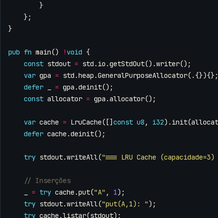
}
};
}
pub
fn
main
()
!
void
{
const
stdout
=
std
.
io
.
getStdOut
().
writer
();
var
gpa
=
std
.
heap
.
GeneralPurposeAllocator
(.{}){}
defer
_
=
gpa
.
deinit
();
const
allocator
=
gpa
.
allocator
();
var
cache
=
LruCache
([]
const
u8
,
i32
).
init
(
alloca
defer
cache
.
deinit
();
try
stdout
.
writeAll
(
"=== LRU Cache (capacidade=3)
_
=
try
cache
.
put
(
"A"
,
1
);
try
stdout
.
writeAll
(
"put(A,1): "
);
try
cache
.
listar
(
stdout
);