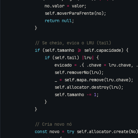
no
.
valor
=
valor
;
self
.
moverParaFrente
(
no
);
return
null
;
}
if
(
self
.
tamanho
>=
self
.
capacidade
)
{
if
(
self
.
tail
)
|
lru
|
{
evicado
=
.{
.
chave
=
lru
.
chave
,
self
.
removerNo
(
lru
);
_
=
self
.
mapa
.
remove
(
lru
.
chave
);
self
.
allocator
.
destroy
(
lru
);
self
.
tamanho
-=
1
;
}
}
const
novo
=
try
self
.
allocator
.
create
(
No