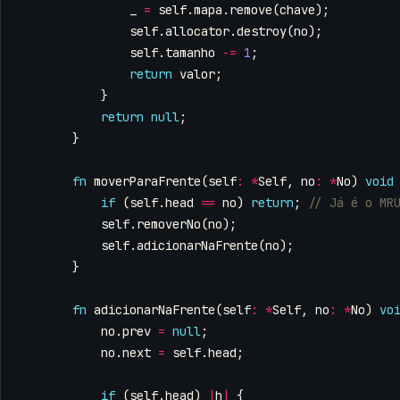
_
=
self
.
mapa
.
remove
(
chave
);
self
.
allocator
.
destroy
(
no
);
self
.
tamanho
-=
1
;
return
valor
;
}
return
null
;
}
fn
moverParaFrente
(
self
:
*
Self
,
no
:
*
No
)
void
if
(
self
.
head
==
no
)
return
;
self
.
removerNo
(
no
);
self
.
adicionarNaFrente
(
no
);
}
fn
adicionarNaFrente
(
self
:
*
Self
,
no
:
*
No
)
vo
no
.
prev
=
null
;
no
.
next
=
self
.
head
;
if
(
self
.
head
)
|
h
|
{