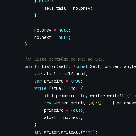
}
else
{
self
.
tail
=
no
.
prev
;
}
no
.
prev
=
null
;
no
.
next
=
null
;
}
pub
fn
listar
(
self
:
*
const
Self
,
writer
:
anyt
var
atual
=
self
.
head
;
var
primeiro
=
true
;
while
(
atual
)
|
no
|
{
if
(
!
primeiro
)
try
writer
.
writeAll
(
" 
try
writer
.
print
(
"{s}:{}"
,
.{
no
.
chav
primeiro
=
false
;
atual
=
no
.
next
;
}
try
writer
.
writeAll
(
"
\n
"
);