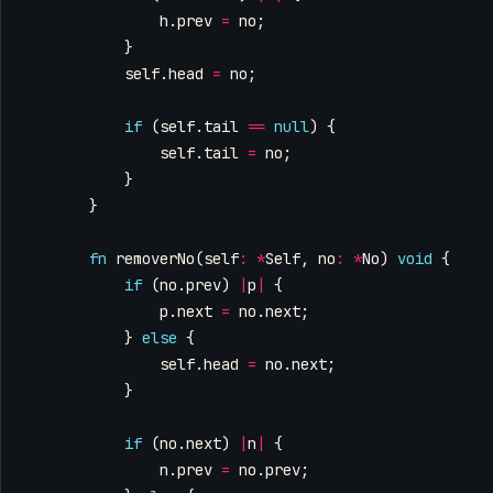
h
.
prev
=
no
;
}
self
.
head
=
no
;
if
(
self
.
tail
==
null
)
{
self
.
tail
=
no
;
}
}
fn
removerNo
(
self
:
*
Self
,
no
:
*
No
)
void
{
if
(
no
.
prev
)
|
p
|
{
p
.
next
=
no
.
next
;
}
else
{
self
.
head
=
no
.
next
;
}
if
(
no
.
next
)
|
n
|
{
n
.
prev
=
no
.
prev
;