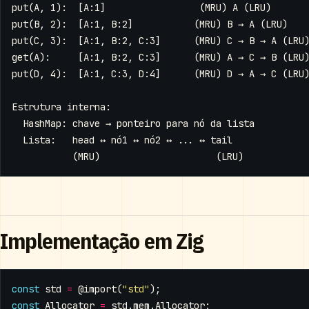
Implementação em Zig
const
std
=
@import
(
"std"
);
const
Allocator
=
std
.
mem
.
Allocator
;