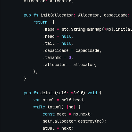
allocator
:
Allocator
,
pub
fn
init
(
allocator
:
Allocator
,
capacidade
:
return
.{
.
mapa
=
std
.
StringHashMap
(
*
No
).
init
(
a
.
head
=
null
,
.
tail
=
null
,
.
capacidade
=
capacidade
,
.
tamanho
=
0
,
.
allocator
=
allocator
,
};
}
pub
fn
deinit
(
self
:
*
Self
)
void
{
var
atual
=
self
.
head
;
while
(
atual
)
|
no
|
{
const
next
=
no
.
next
;
self
.
allocator
.
destroy
(
no
);
atual
=
next
;