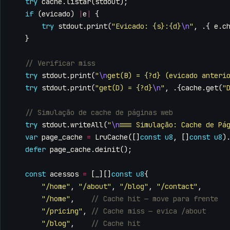
try
cache
.
listar
(
stdout
);
if
(
evicado
)
|
e
|
{
try
stdout
.
print
(
"Evicado: {s}:{d}
\n
"
,
.{
e
.
c
}
try
stdout
.
print
(
"
\n
get(B) = {?d} (evicado anteri
try
stdout
.
print
(
"get(D) = {?d}
\n
"
,
.{
cache
.
get
(
"
try
stdout
.
writeAll
(
"
\n
=== Simulação: Cache de Pá
var
page_cache
=
LruCache
([]
const
u8
,
[]
const
u8
)
defer
page_cache
.
deinit
();
const
acessos
=
[
_
][]
const
u8
{
"/home"
,
"/about"
,
"/blog"
,
"/contact"
,
"/home"
,
"/pricing"
,
"/blog"
,