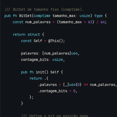
pub
fn
BitSet
(
comptime
tamanho_max
:
usize
)
type
{
const
num_palavras
=
(
tamanho_max
+
63
)
/
64
;
return
struct
{
const
Self
=
@This
();
palavras
:
[
num_palavras
]
u64
,
contagem_bits
:
usize
,
pub
fn
init
()
Self
{
return
.{
.
palavras
=
[
_
]
u64
{
0
}
**
num_palavras
.
contagem_bits
=
0
,
};
}