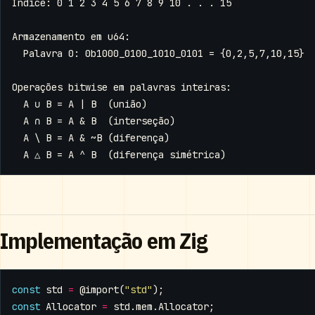
Implementação em Zig
const
std
=
@import
(
"std"
);
const
Allocator
=
std
.
mem
.
Allocator
;