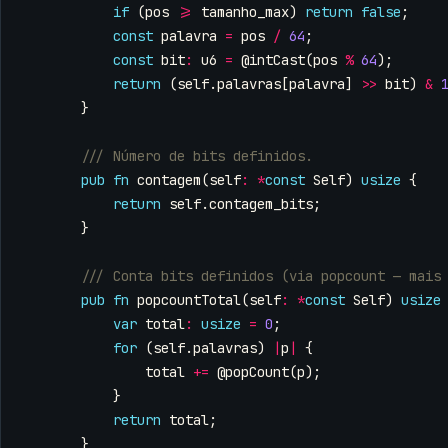
if
(
pos
>=
tamanho_max
)
return
false
;
const
palavra
=
pos
/
64
;
const
bit
:
u6
=
@intCast
(
pos
%
64
);
return
(
self
.
palavras
[
palavra
]
>>
bit
)
&
}
pub
fn
contagem
(
self
:
*
const
Self
)
usize
{
return
self
.
contagem_bits
;
}
pub
fn
popcountTotal
(
self
:
*
const
Self
)
usize
var
total
:
usize
=
0
;
for
(
self
.
palavras
)
|
p
|
{
total
+=
@popCount
(
p
);
}
return
total
;
}