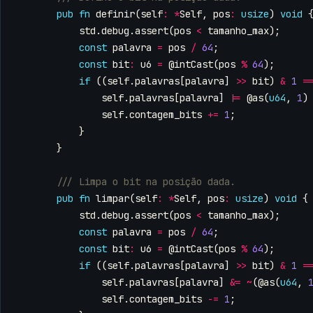
pub
fn
definir
(
self
:
*
Self
,
pos
:
usize
)
void
std
.
debug
.
assert
(
pos
<
tamanho_max
);
const
palavra
=
pos
/
64
;
const
bit
:
u6
=
@intCast
(
pos
%
64
);
if
((
self
.
palavras
[
palavra
]
>>
bit
)
&
1
=
self
.
palavras
[
palavra
]
|=
@as
(
u64
,
1
)
self
.
contagem_bits
+=
1
;
}
}
pub
fn
limpar
(
self
:
*
Self
,
pos
:
usize
)
void
{
std
.
debug
.
assert
(
pos
<
tamanho_max
);
const
palavra
=
pos
/
64
;
const
bit
:
u6
=
@intCast
(
pos
%
64
);
if
((
self
.
palavras
[
palavra
]
>>
bit
)
&
1
=
self
.
palavras
[
palavra
]
&=
~
(
@as
(
u64
,
self
.
contagem_bits
-=
1
;