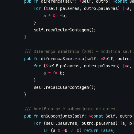
pub
fn
diferenca
(
self
:
*
Self
,
outro
:
*
const
S
for
(
&
self
.
palavras
,
outro
.
palavras
)
|*
a
,
a
.
*
&=
~
b
;
}
self
.
recalcularContagem
();
}
pub
fn
diferencaSimetrica
(
self
:
*
Self
,
outro
:
for
(
&
self
.
palavras
,
outro
.
palavras
)
|*
a
,
a
.
*
^=
b
;
}
self
.
recalcularContagem
();
}
pub
fn
ehSubconjunto
(
self
:
*
const
Self
,
outro
for
(
self
.
palavras
,
outro
.
palavras
)
|
a
,
b
if
(
a
&
~
b
!=
0
)
return
false
;