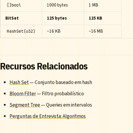
1000 bytes
1 MB
[]bool
BitSet
125 bytes
125 KB
~16 KB
~16 MB
HashSet(u32)
Recursos Relacionados
Hash Set
— Conjunto baseado em hash
Bloom Filter
— Filtro probabilístico
Segment Tree
— Queries em intervalos
Perguntas de Entrevista: Algoritmos