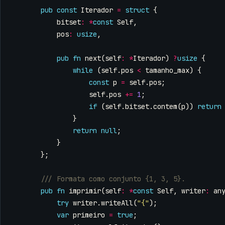
pub
const
Iterador
=
struct
{
bitset
:
*
const
Self
,
pos
:
usize
,
pub
fn
next
(
self
:
*
Iterador
)
?
usize
{
while
(
self
.
pos
<
tamanho_max
)
{
const
p
=
self
.
pos
;
self
.
pos
+=
1
;
if
(
self
.
bitset
.
contem
(
p
))
return
}
return
null
;
}
};
pub
fn
imprimir
(
self
:
*
const
Self
,
writer
:
an
try
writer
.
writeAll
(
"{"
);
var
primeiro
=
true
;