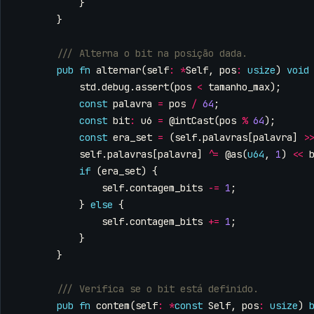
}
}
pub
fn
alternar
(
self
:
*
Self
,
pos
:
usize
)
void
std
.
debug
.
assert
(
pos
<
tamanho_max
);
const
palavra
=
pos
/
64
;
const
bit
:
u6
=
@intCast
(
pos
%
64
);
const
era_set
=
(
self
.
palavras
[
palavra
]
>
self
.
palavras
[
palavra
]
^=
@as
(
u64
,
1
)
<<
if
(
era_set
)
{
self
.
contagem_bits
-=
1
;
}
else
{
self
.
contagem_bits
+=
1
;
}
}
pub
fn
contem
(
self
:
*
const
Self
,
pos
:
usize
)