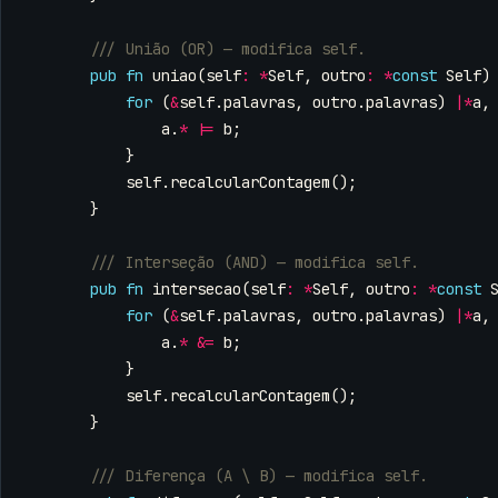
pub
fn
uniao
(
self
:
*
Self
,
outro
:
*
const
Self
)
for
(
&
self
.
palavras
,
outro
.
palavras
)
|*
a
,
a
.
*
|=
b
;
}
self
.
recalcularContagem
();
}
pub
fn
intersecao
(
self
:
*
Self
,
outro
:
*
const
for
(
&
self
.
palavras
,
outro
.
palavras
)
|*
a
,
a
.
*
&=
b
;
}
self
.
recalcularContagem
();
}