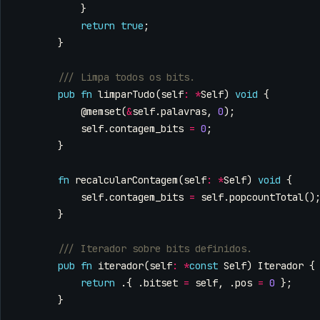
}
return
true
;
}
pub
fn
limparTudo
(
self
:
*
Self
)
void
{
@memset
(
&
self
.
palavras
,
0
);
self
.
contagem_bits
=
0
;
}
fn
recalcularContagem
(
self
:
*
Self
)
void
{
self
.
contagem_bits
=
self
.
popcountTotal
()
}
pub
fn
iterador
(
self
:
*
const
Self
)
Iterador
{
return
.{
.
bitset
=
self
,
.
pos
=
0
};
}