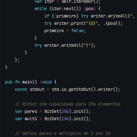
var
iter
=
self
.
iterador
();
while
(
iter
.
next
())
|
pos
|
{
if
(
!
primeiro
)
try
writer
.
writeAll
(
",
try
writer
.
print
(
"{d}"
,
.{
pos
});
primeiro
=
false
;
}
try
writer
.
writeAll
(
"}"
);
}
};
}
pub
fn
main
()
!
void
{
const
stdout
=
std
.
io
.
getStdOut
().
writer
();
var
pares
=
BitSet
(
256
).
init
();
var
mult3
=
BitSet
(
256
).
init
();