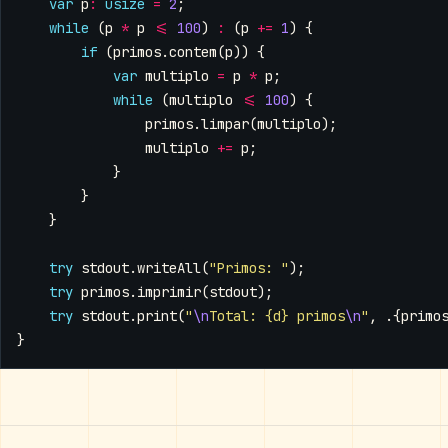
var
p
:
usize
=
2
;
while
(
p
*
p
<=
100
)
:
(
p
+=
1
)
{
if
(
primos
.
contem
(
p
))
{
var
multiplo
=
p
*
p
;
while
(
multiplo
<=
100
)
{
primos
.
limpar
(
multiplo
);
multiplo
+=
p
;
}
}
}
try
stdout
.
writeAll
(
"Primos: "
);
try
primos
.
imprimir
(
stdout
);
try
stdout
.
print
(
"
\n
Total: {d} primos
\n
"
,
.{
primo
}