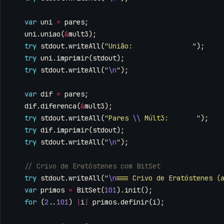
var
uni
=
pares
;
uni
.
uniao
(
&
mult3
);
try
stdout
.
writeAll
(
"União:               "
);
try
uni
.
imprimir
(
stdout
);
try
stdout
.
writeAll
(
"
\n
"
);
var
dif
=
pares
;
dif
.
diferenca
(
&
mult3
);
try
stdout
.
writeAll
(
"Pares 
\\
 Múlt3:       "
);
try
dif
.
imprimir
(
stdout
);
try
stdout
.
writeAll
(
"
\n
"
);
try
stdout
.
writeAll
(
"
\n
=== Crivo de Eratóstenes (
var
primos
=
BitSet
(
101
).
init
();
for
(
2
..
101
)
|
i
|
primos
.
definir
(
i
);