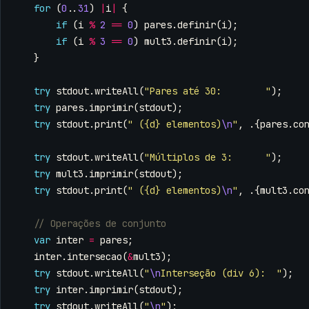
for
(
0
..
31
)
|
i
|
{
if
(
i
%
2
==
0
)
pares
.
definir
(
i
);
if
(
i
%
3
==
0
)
mult3
.
definir
(
i
);
}
try
stdout
.
writeAll
(
"Pares até 30:        "
);
try
pares
.
imprimir
(
stdout
);
try
stdout
.
print
(
" ({d} elementos)
\n
"
,
.{
pares
.
co
try
stdout
.
writeAll
(
"Múltiplos de 3:      "
);
try
mult3
.
imprimir
(
stdout
);
try
stdout
.
print
(
" ({d} elementos)
\n
"
,
.{
mult3
.
co
var
inter
=
pares
;
inter
.
intersecao
(
&
mult3
);
try
stdout
.
writeAll
(
"
\n
Interseção (div 6):  "
);
try
inter
.
imprimir
(
stdout
);
try
stdout
.
writeAll
(
"
\n
"
);