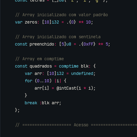
const
letras
=
[
_
]
u8
{
'Z'
,
'i'
,
'g'
};
var
zeros
:
[
10
]
i32
=
.{
0
}
**
10
;
const
preenchido
:
[
5
]
u8
=
.{
0xFF
}
**
5
;
const
quadrados
=
comptime
blk
:
{
var
arr
:
[
10
]
i32
=
undefined
;
for
(
0
..
10
)
|
i
|
{
arr
[
i
]
=
@intCast
(
i
*
i
);
}
break
:
blk
arr
;
};