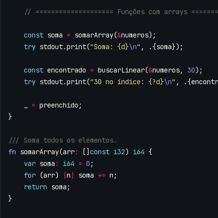
const
soma
=
somarArray
(
&
numeros
);
try
stdout
.
print
(
"Soma: {d}
\n
"
,
.{
soma
});
const
encontrado
=
buscarLinear
(
&
numeros
,
30
);
try
stdout
.
print
(
"30 no índice: {?d}
\n
"
,
.{
encont
_
=
preenchido
;
}
fn
somarArray
(
arr
:
[]
const
i32
)
i64
{
var
soma
:
i64
=
0
;
for
(
arr
)
|
n
|
soma
+=
n
;
return
soma
;
}