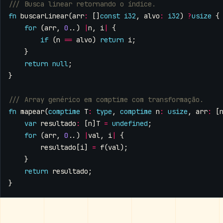
fn
buscarLinear
(
arr
:
[]
const
i32
,
alvo
:
i32
)
?
usize
{
for
(
arr
,
0
..)
|
n
,
i
|
{
if
(
n
==
alvo
)
return
i
;
}
return
null
;
}
fn
mapear
(
comptime
T
:
type
,
comptime
n
:
usize
,
arr
:
[
var
resultado
:
[
n
]
T
=
undefined
;
for
(
arr
,
0
..)
|
val
,
i
|
{
resultado
[
i
]
=
f
(
val
);
}
return
resultado
;
}