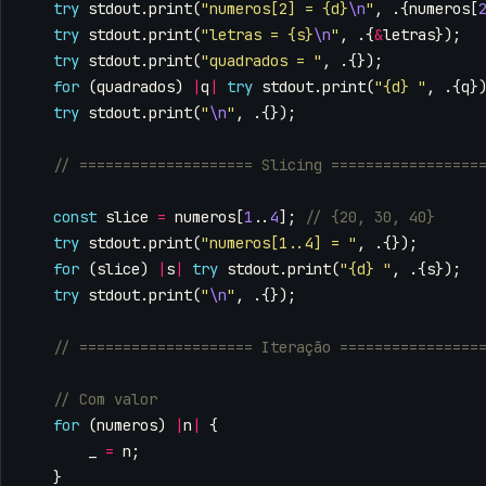
try
stdout
.
print
(
"numeros[2] = {d}
\n
"
,
.{
numeros
[
try
stdout
.
print
(
"letras = {s}
\n
"
,
.{
&
letras
});
try
stdout
.
print
(
"quadrados = "
,
.{});
for
(
quadrados
)
|
q
|
try
stdout
.
print
(
"{d} "
,
.{
q
}
try
stdout
.
print
(
"
\n
"
,
.{});
const
slice
=
numeros
[
1
..
4
];
try
stdout
.
print
(
"numeros[1..4] = "
,
.{});
for
(
slice
)
|
s
|
try
stdout
.
print
(
"{d} "
,
.{
s
});
try
stdout
.
print
(
"
\n
"
,
.{});
for
(
numeros
)
|
n
|
{
_
=
n
;
}