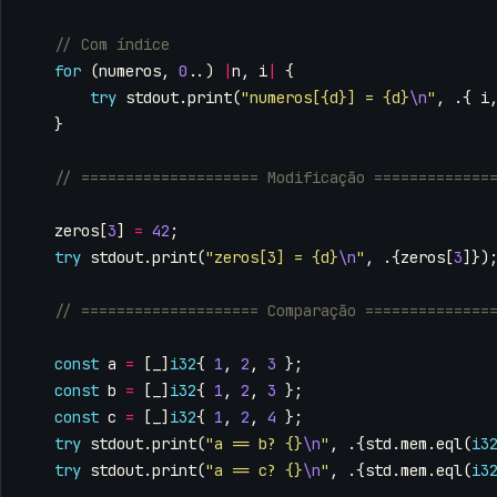
for
(
numeros
,
0
..)
|
n
,
i
|
{
try
stdout
.
print
(
"numeros[{d}] = {d}
\n
"
,
.{
i
}
zeros
[
3
]
=
42
;
try
stdout
.
print
(
"zeros[3] = {d}
\n
"
,
.{
zeros
[
3
]})
const
a
=
[
_
]
i32
{
1
,
2
,
3
};
const
b
=
[
_
]
i32
{
1
,
2
,
3
};
const
c
=
[
_
]
i32
{
1
,
2
,
4
};
try
stdout
.
print
(
"a == b? {}
\n
"
,
.{
std
.
mem
.
eql
(
i3
try
stdout
.
print
(
"a == c? {}
\n
"
,
.{
std
.
mem
.
eql
(
i3