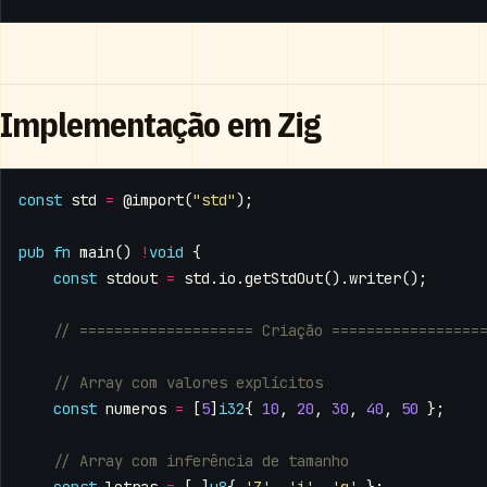
Implementação em Zig
const
std
=
@import
(
"std"
);
pub
fn
main
()
!
void
{
const
stdout
=
std
.
io
.
getStdOut
().
writer
();
const
numeros
=
[
5
]
i32
{
10
,
20
,
30
,
40
,
50
};