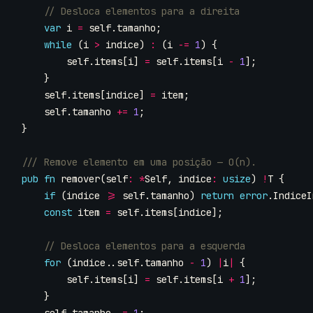
var
i
=
self
.
tamanho
;
while
(
i
>
indice
)
:
(
i
-=
1
)
{
self
.
items
[
i
]
=
self
.
items
[
i
-
1
];
}
self
.
items
[
indice
]
=
item
;
self
.
tamanho
+=
1
;
}
pub
fn
remover
(
self
:
*
Self
,
indice
:
usize
)
!
T
{
if
(
indice
>=
self
.
tamanho
)
return
error
.
IndiceI
const
item
=
self
.
items
[
indice
];
for
(
indice
..
self
.
tamanho
-
1
)
|
i
|
{
self
.
items
[
i
]
=
self
.
items
[
i
+
1
];
}