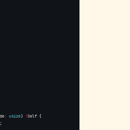
de
:
usize
)
!
Self
{
;