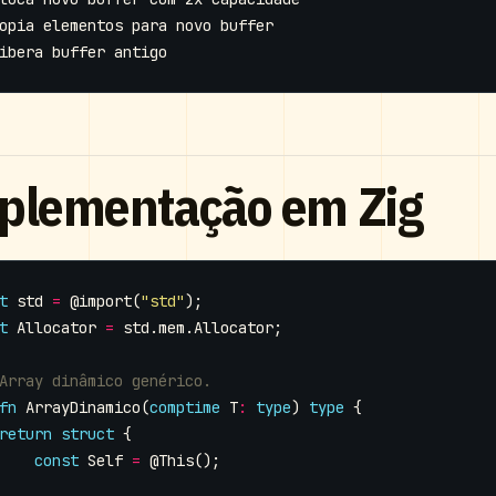
plementação em Zig
t
std
=
@import
(
"std"
);
t
Allocator
=
std
.
mem
.
Allocator
;
fn
ArrayDinamico
(
comptime
T
:
type
)
type
{
return
struct
{
const
Self
=
@This
();