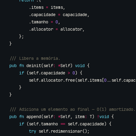
return
.{
.
items
=
items
,
.
capacidade
=
capacidade
,
.
tamanho
=
0
,
.
allocator
=
allocator
,
};
}
pub
fn
deinit
(
self
:
*
Self
)
void
{
if
(
self
.
capacidade
>
0
)
{
self
.
allocator
.
free
(
self
.
items
[
0
..
self
.
capac
}
}
pub
fn
append
(
self
:
*
Self
,
item
:
T
)
!
void
{
if
(
self
.
tamanho
==
self
.
capacidade
)
{
try
self
.
redimensionar
();