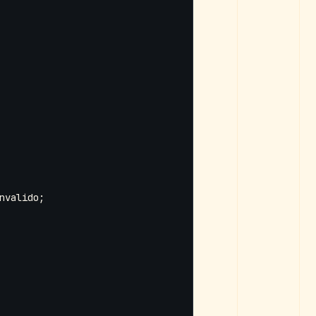
nvalido
;