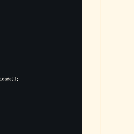
idade
]);