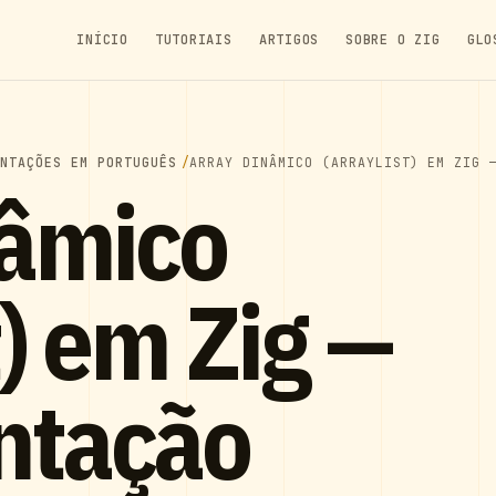
INÍCIO
TUTORIAIS
ARTIGOS
SOBRE O ZIG
GLO
ENTAÇÕES EM PORTUGUÊS
ARRAY DINÂMICO (ARRAYLIST) EM ZIG 
nâmico
t) em Zig —
ntação