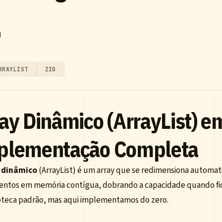
RRAYLIST
ZIG
ay Dinâmico (ArrayList) e
plementação Completa
 dinâmico
(ArrayList) é um array que se redimensiona autom
entos em memória contígua, dobrando a capacidade quando fica
ioteca padrão, mas aqui implementamos do zero.