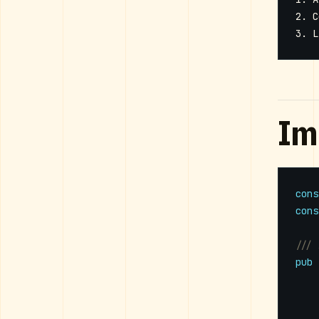
Im
cons
cons
pub