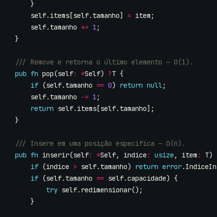
}
self
.
items
[
self
.
tamanho
]
=
item
;
self
.
tamanho
+=
1
;
}
pub
fn
pop
(
self
:
*
Self
)
?
T
{
if
(
self
.
tamanho
==
0
)
return
null
;
self
.
tamanho
-=
1
;
return
self
.
items
[
self
.
tamanho
];
}
pub
fn
inserir
(
self
:
*
Self
,
indice
:
usize
,
item
:
T
)
if
(
indice
>
self
.
tamanho
)
return
error
.
IndiceIn
if
(
self
.
tamanho
==
self
.
capacidade
)
{
try
self
.
redimensionar
();
}