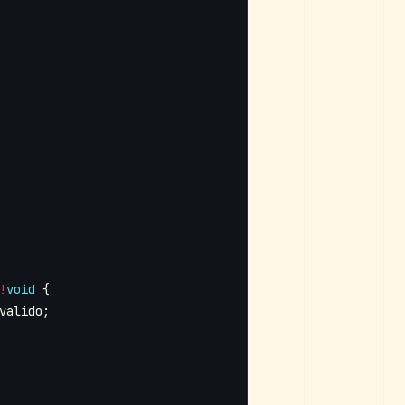
!
void
{
valido
;