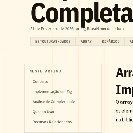
Completa
21 de Fevereiro de 2026
por Zig Brasil
4 min de leitura
ESTRUTURAS-DADOS
ARRAY
DINÂMICO
A
Arr
NESTE ARTIGO
Conceito
Im
Implementação em Zig
O
array
Análise de Complexidade
os elem
Quando Usar
na bibl
Recursos Relacionados