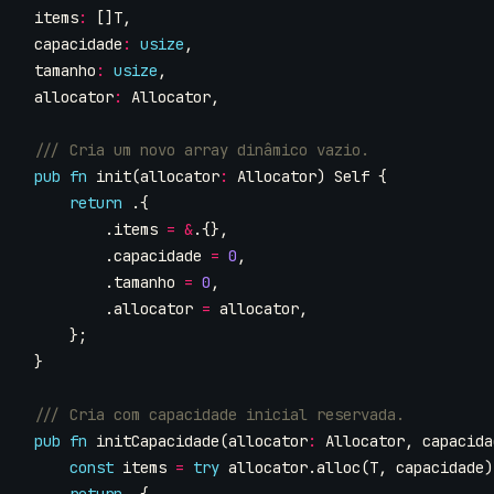
items
:
[]
T
,
capacidade
:
usize
,
tamanho
:
usize
,
allocator
:
Allocator
,
pub
fn
init
(
allocator
:
Allocator
)
Self
{
return
.{
.
items
=
&
.{},
.
capacidade
=
0
,
.
tamanho
=
0
,
.
allocator
=
allocator
,
};
}
pub
fn
initCapacidade
(
allocator
:
Allocator
,
capacida
const
items
=
try
allocator
.
alloc
(
T
,
capacidade
)