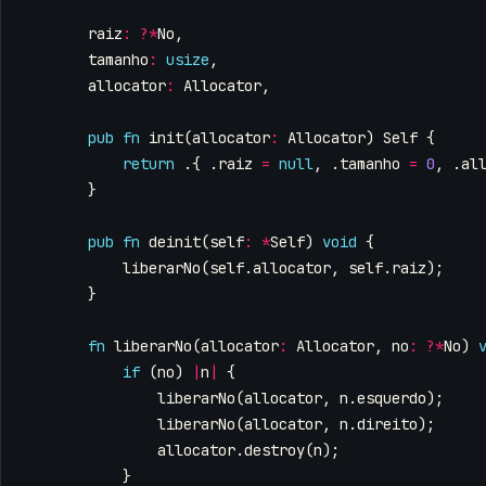
raiz
:
?*
No
,
tamanho
:
usize
,
allocator
:
Allocator
,
pub
fn
init
(
allocator
:
Allocator
)
Self
{
return
.{
.
raiz
=
null
,
.
tamanho
=
0
,
.
al
}
pub
fn
deinit
(
self
:
*
Self
)
void
{
liberarNo
(
self
.
allocator
,
self
.
raiz
);
}
fn
liberarNo
(
allocator
:
Allocator
,
no
:
?*
No
)
if
(
no
)
|
n
|
{
liberarNo
(
allocator
,
n
.
esquerdo
);
liberarNo
(
allocator
,
n
.
direito
);
allocator
.
destroy
(
n
);
}