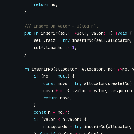
return
no
;
}
pub
fn
inserir
(
self
:
*
Self
,
valor
:
T
)
!
void
{
self
.
raiz
=
try
inserirNo
(
self
.
allocator
,
self
.
tamanho
+=
1
;
}
fn
inserirNo
(
allocator
:
Allocator
,
no
:
?*
No
,
if
(
no
==
null
)
{
const
novo
=
try
allocator
.
create
(
No
)
novo
.
*
=
.{
.
valor
=
valor
,
.
esquerdo
return
novo
;
}
const
n
=
no
.
?
;
if
(
valor
<
n
.
valor
)
{
n
.
esquerdo
=
try
inserirNo
(
allocator
,
}
else
if
(
valor
>
n
.
valor
)
{