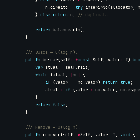
n
.
direito
=
try
inserirNo
(
allocator
,
}
else
return
n
;
return
balancear
(
n
);
}
pub
fn
buscar
(
self
:
*
const
Self
,
valor
:
T
)
bo
var
atual
=
self
.
raiz
;
while
(
atual
)
|
no
|
{
if
(
valor
==
no
.
valor
)
return
true
;
atual
=
if
(
valor
<
no
.
valor
)
no
.
esqu
}
return
false
;
}
pub
fn
remover
(
self
:
*
Self
,
valor
:
T
)
void
{