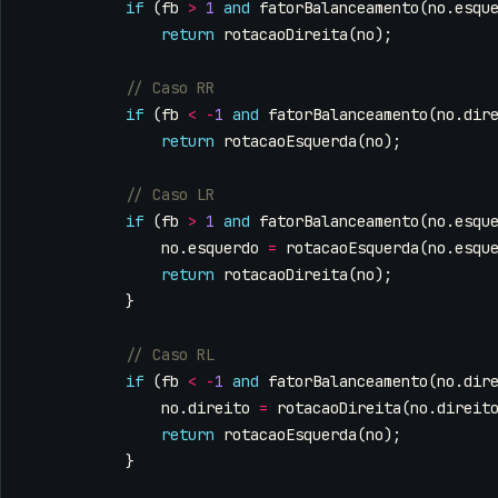
if
(
fb
>
1
and
fatorBalanceamento
(
no
.
esqu
return
rotacaoDireita
(
no
);
if
(
fb
<
-
1
and
fatorBalanceamento
(
no
.
dir
return
rotacaoEsquerda
(
no
);
if
(
fb
>
1
and
fatorBalanceamento
(
no
.
esqu
no
.
esquerdo
=
rotacaoEsquerda
(
no
.
esqu
return
rotacaoDireita
(
no
);
}
if
(
fb
<
-
1
and
fatorBalanceamento
(
no
.
dir
no
.
direito
=
rotacaoDireita
(
no
.
direit
return
rotacaoEsquerda
(
no
);
}