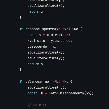
atualizarAltura
(
x
);
return
x
;
}
fn
rotacaoEsquerda
(
x
:
*
No
)
*
No
{
const
y
=
x
.
direito
.
?
;
x
.
direito
=
y
.
esquerdo
;
y
.
esquerdo
=
x
;
atualizarAltura
(
x
);
atualizarAltura
(
y
);
return
y
;
}
fn
balancear
(
no
:
*
No
)
*
No
{
atualizarAltura
(
no
);
const
fb
=
fatorBalanceamento
(
no
);