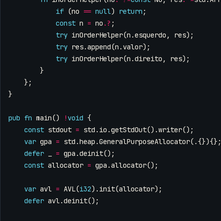
if
(
no
==
null
)
return
;
const
n
=
no
.
?
;
try
inOrderHelper
(
n
.
esquerdo
,
res
);
try
res
.
append
(
n
.
valor
);
try
inOrderHelper
(
n
.
direito
,
res
);
}
};
}
pub
fn
main
()
!
void
{
const
stdout
=
std
.
io
.
getStdOut
().
writer
();
var
gpa
=
std
.
heap
.
GeneralPurposeAllocator
(.{}){}
defer
_
=
gpa
.
deinit
();
const
allocator
=
gpa
.
allocator
();
var
avl
=
AVL
(
i32
).
init
(
allocator
);
defer
avl
.
deinit
();