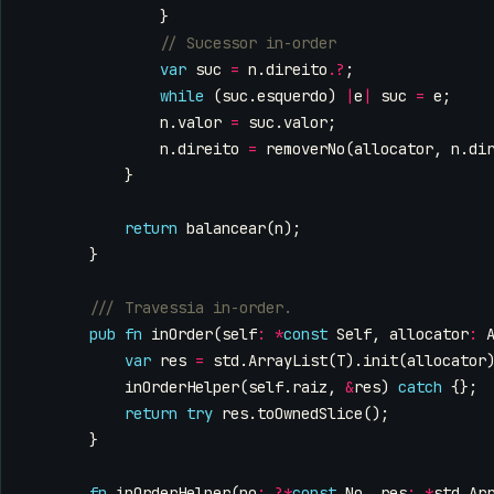
}
var
suc
=
n
.
direito
.
?
;
while
(
suc
.
esquerdo
)
|
e
|
suc
=
e
;
n
.
valor
=
suc
.
valor
;
n
.
direito
=
removerNo
(
allocator
,
n
.
di
}
return
balancear
(
n
);
}
pub
fn
inOrder
(
self
:
*
const
Self
,
allocator
:
var
res
=
std
.
ArrayList
(
T
).
init
(
allocator
inOrderHelper
(
self
.
raiz
,
&
res
)
catch
{};
return
try
res
.
toOwnedSlice
();
}
fn
inOrderHelper
(
no
:
?*
const
No
,
res
:
*
std
.
Ar