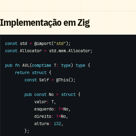
Implementação em Zig
const
std
=
@import
(
"std"
);
const
Allocator
=
std
.
mem
.
Allocator
;
pub
fn
AVL
(
comptime
T
:
type
)
type
{
return
struct
{
const
Self
=
@This
();
pub
const
No
=
struct
{
valor
:
T
,
esquerdo
:
?*
No
,
direito
:
?*
No
,
altura
:
i32
,
};