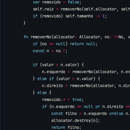
var
removido
=
false
;
self
.
raiz
=
removerNo
(
self
.
allocator
,
sel
if
(
removido
)
self
.
tamanho
-=
1
;
}
fn
removerNo
(
allocator
:
Allocator
,
no
:
?*
No
,
if
(
no
==
null
)
return
null
;
const
n
=
no
.
?
;
if
(
valor
<
n
.
valor
)
{
n
.
esquerdo
=
removerNo
(
allocator
,
n
.
e
}
else
if
(
valor
>
n
.
valor
)
{
n
.
direito
=
removerNo
(
allocator
,
n
.
di
}
else
{
removido
.
*
=
true
;
if
(
n
.
esquerdo
==
null
or
n
.
direito
=
const
filho
=
n
.
esquerdo
orelse
n
allocator
.
destroy
(
n
);
return
filho
;