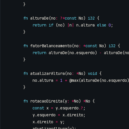
}
fn
alturaDe
(
no
:
?*
const
No
)
i32
{
return
if
(
no
)
|
n
|
n
.
altura
else
0
;
}
fn
fatorBalanceamento
(
no
:
*
const
No
)
i32
{
return
alturaDe
(
no
.
esquerdo
)
-
alturaDe
(
n
}
fn
atualizarAltura
(
no
:
*
No
)
void
{
no
.
altura
=
1
+
@max
(
alturaDe
(
no
.
esquerdo
}
fn
rotacaoDireita
(
y
:
*
No
)
*
No
{
const
x
=
y
.
esquerdo
.
?
;
y
.
esquerdo
=
x
.
direito
;
x
.
direito
=
y
;
atualizarAltura
(
y
);