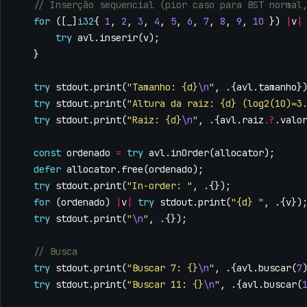
for
([
_
]
i32
{
1
,
2
,
3
,
4
,
5
,
6
,
7
,
8
,
9
,
10
})
|
v
|
try
avl
.
inserir
(
v
);
}
try
stdout
.
print
(
"Tamanho: {d}
\n
"
,
.{
avl
.
tamanho
}
try
stdout
.
print
(
"Altura da raiz: {d} (log2(10)≈3
try
stdout
.
print
(
"Raiz: {d}
\n
"
,
.{
avl
.
raiz
.
?
.
valo
const
ordenado
=
try
avl
.
inOrder
(
allocator
);
defer
allocator
.
free
(
ordenado
);
try
stdout
.
print
(
"In-order: "
,
.{});
for
(
ordenado
)
|
v
|
try
stdout
.
print
(
"{d} "
,
.{
v
})
try
stdout
.
print
(
"
\n
"
,
.{});
try
stdout
.
print
(
"Buscar 7: {}
\n
"
,
.{
avl
.
buscar
(
7
try
stdout
.
print
(
"Buscar 11: {}
\n
"
,
.{
avl
.
buscar
(