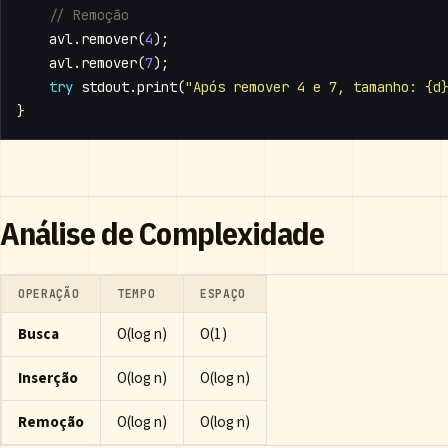
avl
.
remover
(
4
);
avl
.
remover
(
7
);
try
stdout
.
print
(
"Após remover 4 e 7, tamanho: {d
}
Análise de Complexidade
OPERAÇÃO
TEMPO
ESPAÇO
Busca
O(log n)
O(1)
Inserção
O(log n)
O(log n)
Remoção
O(log n)
O(log n)