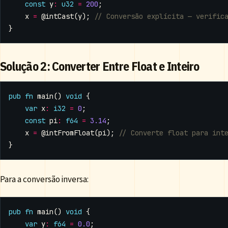
const
y
:
u32
=
200
;
x
=
@intCast
(
y
);
}
Solução 2: Converter Entre Float e Inteiro
pub
fn
main
()
void
{
var
x
:
i32
=
0
;
const
pi
:
f64
=
3.14
;
x
=
@intFromFloat
(
pi
);
}
Para a conversão inversa:
pub
fn
main
()
void
{
var
y
:
f64
=
0.0
;