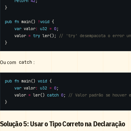
return
42
;
}
pub
fn
main
()
!
void
{
var
valor
:
u32
=
0
;
valor
=
try
ler
();
}
Ou com
:
catch
pub
fn
main
()
void
{
var
valor
:
u32
=
0
;
valor
=
ler
()
catch
0
;
}
Solução 5: Usar o Tipo Correto na Declaração