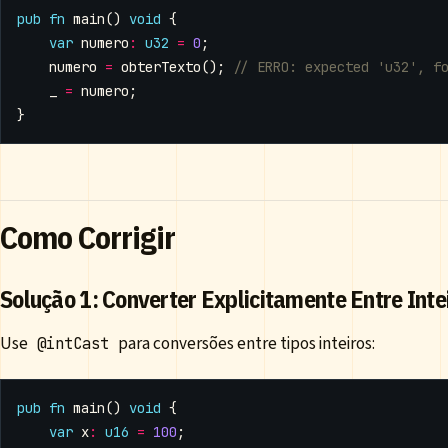
pub
fn
main
()
void
{
var
numero
:
u32
=
0
;
numero
=
obterTexto
();
_
=
numero
;
}
Como Corrigir
Solução 1: Converter Explicitamente Entre Inte
Use
para conversões entre tipos inteiros:
@intCast
pub
fn
main
()
void
{
var
x
:
u16
=
100
;