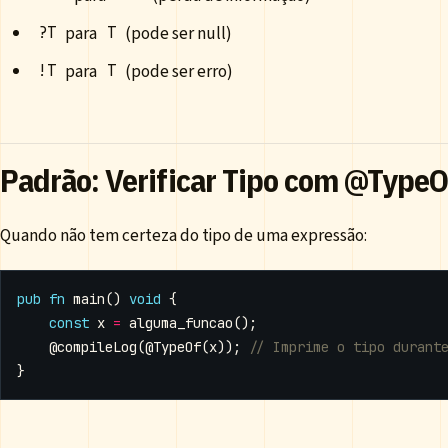
para
(pode ser null)
?T
T
para
(pode ser erro)
!T
T
Padrão: Verificar Tipo com @TypeO
Quando não tem certeza do tipo de uma expressão:
pub
fn
main
()
void
{
const
x
=
alguma_funcao
();
@compileLog
(
@TypeOf
(
x
));
}