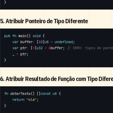
}
5. Atribuir Ponteiro de Tipo Diferente
pub
fn
main
()
void
{
var
buffer
:
[
10
]
u8
=
undefined
;
var
ptr
:
[
*
]
u32
=
&
buffer
;
_
=
ptr
;
}
6. Atribuir Resultado de Função com Tipo Difer
fn
obterTexto
()
[]
const
u8
{
return
"olá"
;
}