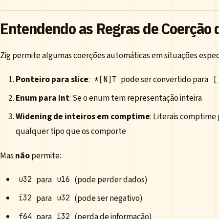
Entendendo as Regras de Coerção 
Zig permite algumas coerções automáticas em situações especí
Ponteiro para slice
:
pode ser convertido para
*[N]T
[
Enum para int
: Se o enum tem representação inteira
Widening de inteiros em comptime
: Literais comptime
qualquer tipo que os comporte
Mas
não
permite:
para
(pode perder dados)
u32
u16
para
(pode ser negativo)
i32
u32
para
(perda de informação)
f64
i32