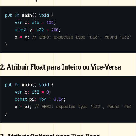
pub
fn
main
()
void
{
var
x
:
u16
=
100
;
const
y
:
u32
=
200
;
x
=
y
;
}
2. Atribuir Float para Inteiro ou Vice-Versa
pub
fn
main
()
void
{
var
x
:
i32
=
0
;
const
pi
:
f64
=
3.14
;
x
=
pi
;
}