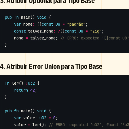
3. Atribuir Optional para Tipo Base
pub
fn
main
()
void
{
var
nome
:
[]
const
u8
=
"padrão"
;
const
talvez_nome
:
?
[]
const
u8
=
"Zig"
;
nome
=
talvez_nome
;
}
4. Atribuir Error Union para Tipo Base
fn
ler
()
!
u32
{
return
42
;
}
pub
fn
main
()
void
{
var
valor
:
u32
=
0
;
valor
=
ler
();