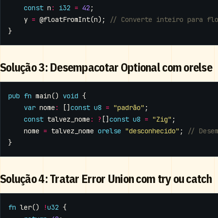
const
n
:
i32
=
42
;
y
=
@floatFromInt
(
n
);
}
Solução 3: Desempacotar Optional com orelse
pub
fn
main
()
void
{
var
nome
:
[]
const
u8
=
"padrão"
;
const
talvez_nome
:
?
[]
const
u8
=
"Zig"
;
nome
=
talvez_nome
orelse
"desconhecido"
;
}
Solução 4: Tratar Error Union com try ou catch
fn
ler
()
!
u32
{