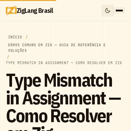
ZigLang Brasil
INÍCIO
ERROS COMUNS EM ZIG — GUIA DE REFERÊNCIA E
SOLUÇÕES
TYPE MISMATCH IN ASSIGNMENT — COMO RESOLVER EM ZIG
Type Mismatch
in Assignment —
Como Resolver