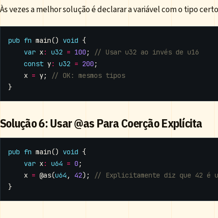
Às vezes a melhor solução é declarar a variável com o tipo certo
pub
fn
main
()
void
{
var
x
:
u32
=
100
;
const
y
:
u32
=
200
;
x
=
y
;
}
Solução 6: Usar @as Para Coerção Explícita
pub
fn
main
()
void
{
var
x
:
u64
=
0
;
x
=
@as
(
u64
,
42
);
}