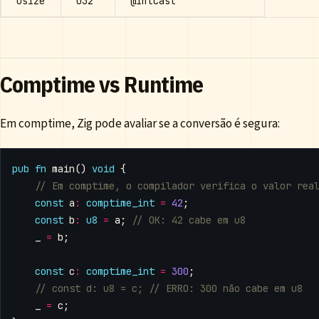
usize
u32
@intCast
Comptime vs Runtime
Em comptime, Zig pode avaliar se a conversão é segura:
pub
fn
main
()
void
{
const
a
:
comptime_int
=
42
;
const
b
:
u8
=
a
;
_
=
b
;
const
c
:
comptime_int
=
300
;
_
=
c
;