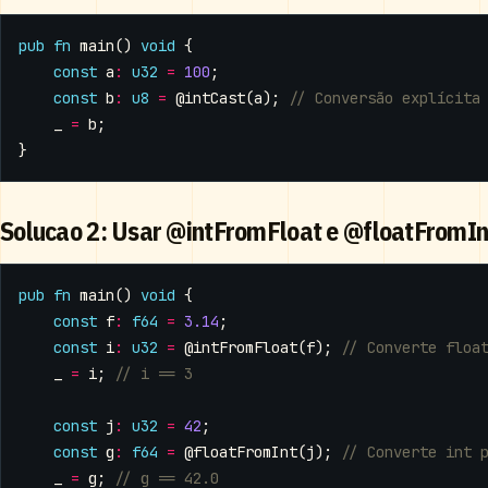
pub
fn
main
()
void
{
const
a
:
u32
=
100
;
const
b
:
u8
=
@intCast
(
a
);
_
=
b
;
}
Solucao 2: Usar @intFromFloat e @floatFromIn
pub
fn
main
()
void
{
const
f
:
f64
=
3.14
;
const
i
:
u32
=
@intFromFloat
(
f
);
_
=
i
;
const
j
:
u32
=
42
;
const
g
:
f64
=
@floatFromInt
(
j
);
_
=
g
;