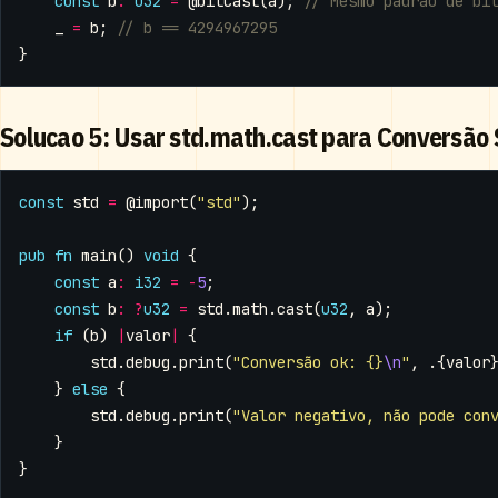
const
b
:
u32
=
@bitCast
(
a
);
_
=
b
;
}
Solucao 5: Usar std.math.cast para Conversão
const
std
=
@import
(
"std"
);
pub
fn
main
()
void
{
const
a
:
i32
=
-
5
;
const
b
:
?
u32
=
std
.
math
.
cast
(
u32
,
a
);
if
(
b
)
|
valor
|
{
std
.
debug
.
print
(
"Conversão ok: {}
\n
"
,
.{
valor
}
else
{
std
.
debug
.
print
(
"Valor negativo, não pode con
}
}