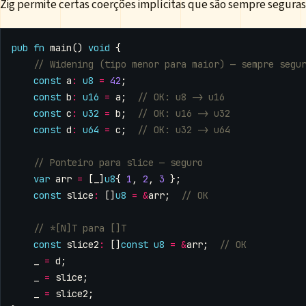
Zig permite certas coerções implícitas que são sempre seguras
pub
fn
main
()
void
{
const
a
:
u8
=
42
;
const
b
:
u16
=
a
;
const
c
:
u32
=
b
;
const
d
:
u64
=
c
;
var
arr
=
[
_
]
u8
{
1
,
2
,
3
};
const
slice
:
[]
u8
=
&
arr
;
const
slice2
:
[]
const
u8
=
&
arr
;
_
=
d
;
_
=
slice
;
_
=
slice2
;