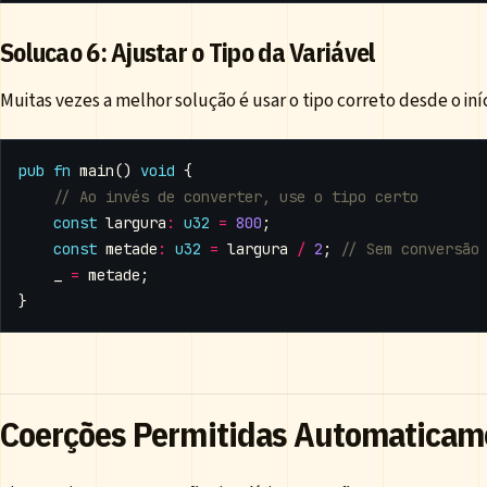
Solucao 6: Ajustar o Tipo da Variável
Muitas vezes a melhor solução é usar o tipo correto desde o iníc
pub
fn
main
()
void
{
const
largura
:
u32
=
800
;
const
metade
:
u32
=
largura
/
2
;
_
=
metade
;
}
Coerções Permitidas Automaticam