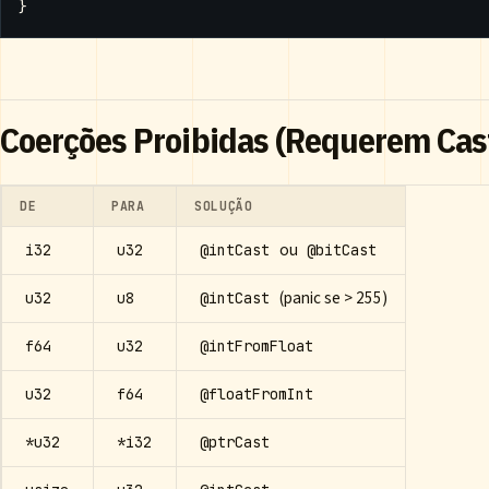
}
Coerções Proibidas (Requerem Cast
DE
PARA
SOLUÇÃO
ou
i32
u32
@intCast
@bitCast
(panic se > 255)
u32
u8
@intCast
f64
u32
@intFromFloat
u32
f64
@floatFromInt
*u32
*i32
@ptrCast