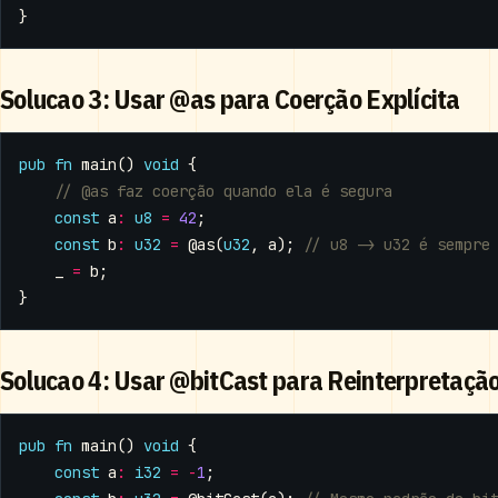
}
Solucao 3: Usar @as para Coerção Explícita
pub
fn
main
()
void
{
const
a
:
u8
=
42
;
const
b
:
u32
=
@as
(
u32
,
a
);
_
=
b
;
}
Solucao 4: Usar @bitCast para Reinterpretaçã
pub
fn
main
()
void
{
const
a
:
i32
=
-
1
;