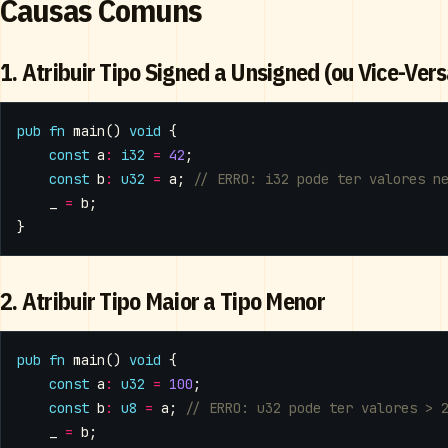
Causas Comuns
1. Atribuir Tipo Signed a Unsigned (ou Vice-Vers
pub
fn
main
()
void
{
const
a
:
i32
=
42
;
const
b
:
u32
=
a
;
_
=
b
;
}
2. Atribuir Tipo Maior a Tipo Menor
pub
fn
main
()
void
{
const
a
:
u32
=
100
;
const
b
:
u8
=
a
;
_
=
b
;