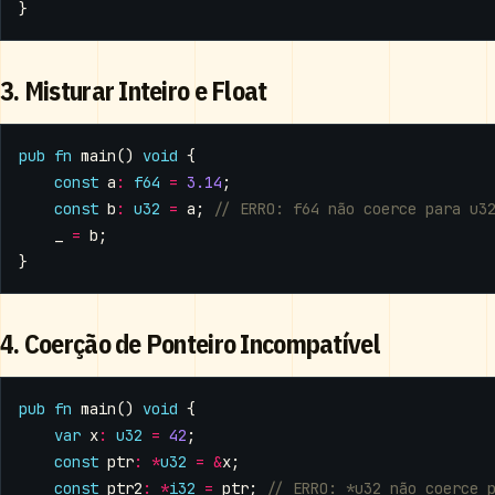
}
3. Misturar Inteiro e Float
pub
fn
main
()
void
{
const
a
:
f64
=
3.14
;
const
b
:
u32
=
a
;
_
=
b
;
}
4. Coerção de Ponteiro Incompatível
pub
fn
main
()
void
{
var
x
:
u32
=
42
;
const
ptr
:
*
u32
=
&
x
;
const
ptr2
:
*
i32
=
ptr
;