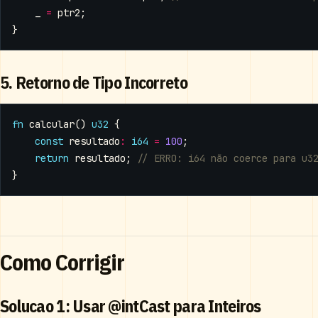
_
=
ptr2
;
}
5. Retorno de Tipo Incorreto
fn
calcular
()
u32
{
const
resultado
:
i64
=
100
;
return
resultado
;
}
Como Corrigir
Solucao 1: Usar @intCast para Inteiros