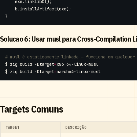
exe
.
linkLibC
();
b
.
installArtifact
(
exe
);
}
Solucao 6: Usar musl para Cross-Compilation L
# musl é estaticamente linkada — funciona em qualquer
$ zig build -Dtarget
=
$ zig build -Dtarget
=
Targets Comuns
TARGET
DESCRIÇÃO