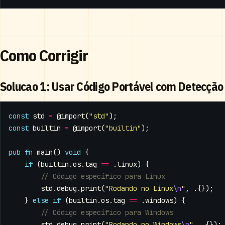
Como Corrigir
Solucao 1: Usar Código Portável com Detecção
const
std
=
@import
(
"std"
);
const
builtin
=
@import
(
"builtin"
);
pub
fn
main
()
void
{
if
(
builtin
.
os
.
tag
==
.
linux
)
{
std
.
debug
.
print
(
"Rodando no Linux
\n
"
,
.{});
}
else
if
(
builtin
.
os
.
tag
==
.
windows
)
{
std
.
debug
.
print
(
"Rodando no Windows
\n
"
,
.{});