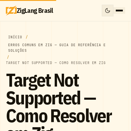
ZigLang Brasil
INÍCIO
ERROS COMUNS EM ZIG — GUIA DE REFERÊNCIA E
SOLUÇÕES
TARGET NOT SUPPORTED — COMO RESOLVER EM ZIG
Target Not
Supported —
Como Resolver