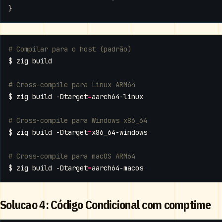
}
# Compilar para o host (padrão)
# Cross-compile para Linux ARM64
$ zig build -Dtarget
=
# Cross-compile para Windows x86_64
$ zig build -Dtarget
=
# Cross-compile para macOS ARM64
$ zig build -Dtarget
=
Solucao 4: Código Condicional com comptime