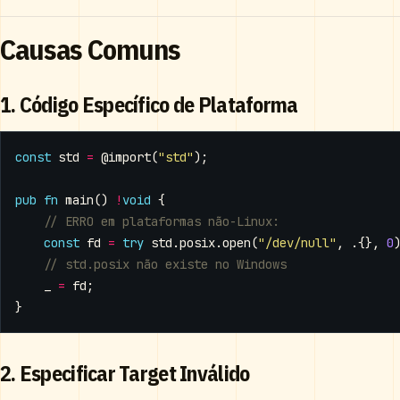
Causas Comuns
1. Código Específico de Plataforma
const
std
=
@import
(
"std"
);
pub
fn
main
()
!
void
{
const
fd
=
try
std
.
posix
.
open
(
"/dev/null"
,
.{},
0
_
=
fd
;
}
2. Especificar Target Inválido