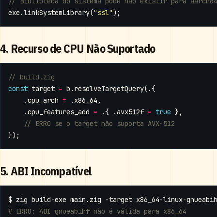
exe
.
linkSystemLibrary
(
"ssl"
);
4. Recurso de CPU Não Suportado
const
target
=
b
.
resolveTargetQuery
(.{
.
cpu_arch
=
.
x86_64
,
.
cpu_features_add
=
.{
.
avx512f
=
true
},
});
5. ABI Incompatível
# ERRO: ABI gnueabihf não é válida para x86_64