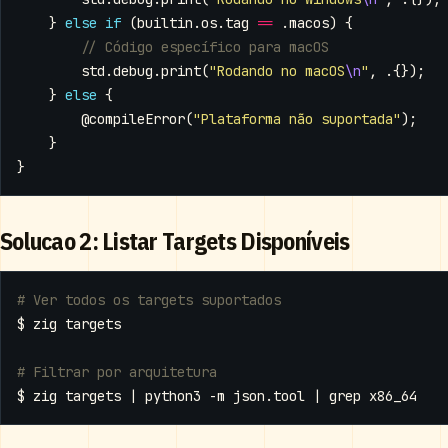
}
else
if
(
builtin
.
os
.
tag
==
.
macos
)
{
std
.
debug
.
print
(
"Rodando no macOS
\n
"
,
.{});
}
else
{
@compileError
(
"Plataforma não suportada"
);
}
}
Solucao 2: Listar Targets Disponíveis
# Ver todos os targets suportados
# Filtrar por arquitetura
$ zig targets 
|
 python3 -m json.tool 
|