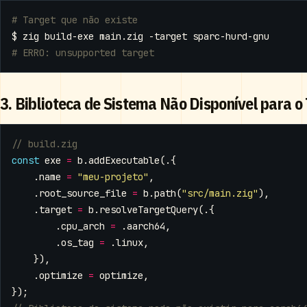
# Target que não existe
# ERRO: unsupported target
3. Biblioteca de Sistema Não Disponível para o
const
exe
=
b
.
addExecutable
(.{
.
name
=
"meu-projeto"
,
.
root_source_file
=
b
.
path
(
"src/main.zig"
),
.
target
=
b
.
resolveTargetQuery
(.{
.
cpu_arch
=
.
aarch64
,
.
os_tag
=
.
linux
,
}),
.
optimize
=
optimize
,
});