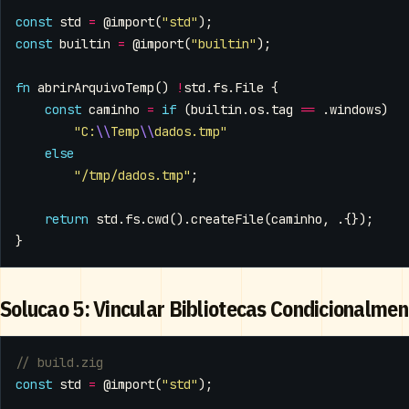
const
std
=
@import
(
"std"
);
const
builtin
=
@import
(
"builtin"
);
fn
abrirArquivoTemp
()
!
std
.
fs
.
File
{
const
caminho
=
if
(
builtin
.
os
.
tag
==
.
windows
)
"C:
\\
Temp
\\
dados.tmp"
else
"/tmp/dados.tmp"
;
return
std
.
fs
.
cwd
().
createFile
(
caminho
,
.{});
}
Solucao 5: Vincular Bibliotecas Condicionalmen
const
std
=
@import
(
"std"
);