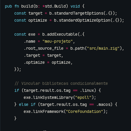
pub
fn
build
(
b
:
*
std
.
Build
)
void
{
const
target
=
b
.
standardTargetOptions
(.{});
const
optimize
=
b
.
standardOptimizeOption
(.{});
const
exe
=
b
.
addExecutable
(.{
.
name
=
"meu-projeto"
,
.
root_source_file
=
b
.
path
(
"src/main.zig"
),
.
target
=
target
,
.
optimize
=
optimize
,
});
if
(
target
.
result
.
os
.
tag
==
.
linux
)
{
exe
.
linkSystemLibrary
(
"epoll"
);
}
else
if
(
target
.
result
.
os
.
tag
==
.
macos
)
{
exe
.
linkFramework
(
"CoreFoundation"
);
}