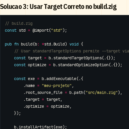
Solucao 3: Usar Target Correto no build.zig
const
std
=
@import
(
"std"
);
pub
fn
build
(
b
:
*
std
.
Build
)
void
{
const
target
=
b
.
standardTargetOptions
(.{});
const
optimize
=
b
.
standardOptimizeOption
(.{});
const
exe
=
b
.
addExecutable
(.{
.
name
=
"meu-projeto"
,
.
root_source_file
=
b
.
path
(
"src/main.zig"
),
.
target
=
target
,
.
optimize
=
optimize
,
});
b
.
installArtifact
(
exe
);