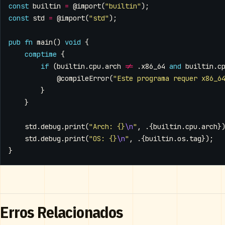
const
builtin
=
@import
(
"builtin"
);
const
std
=
@import
(
"std"
);
pub
fn
main
()
void
{
comptime
{
if
(
builtin
.
cpu
.
arch
!=
.
x86_64
and
builtin
.
c
@compileError
(
"Este programa requer x86_6
}
}
std
.
debug
.
print
(
"Arch: {}
\n
"
,
.{
builtin
.
cpu
.
arch
}
std
.
debug
.
print
(
"OS: {}
\n
"
,
.{
builtin
.
os
.
tag
});
}
Erros Relacionados