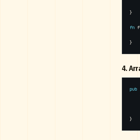
}
fn
f
}
4. Ar
pub
}