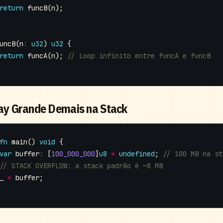
return
funcB
(
n
);
uncB
(
n
:
u32
)
u32
{
return
funcA
(
n
);
ray Grande Demais na Stack
fn
main
()
void
{
var
buffer
:
[
100_000_000
]
u8
=
undefined
;
_
=
buffer
;