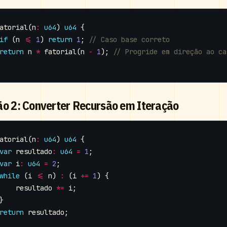
atorial
(
n
:
u64
)
u64
{
if
(
n
<=
1
)
return
1
;
return
n
*
fatorial
(
n
-
1
);
ão 2: Converter Recursão em Iteração
atorial
(
n
:
u64
)
u64
{
var
resultado
:
u64
=
1
;
var
i
:
u64
=
2
;
while
(
i
<=
n
)
:
(
i
+=
1
)
{
resultado
*=
i
;
}
return
resultado
;