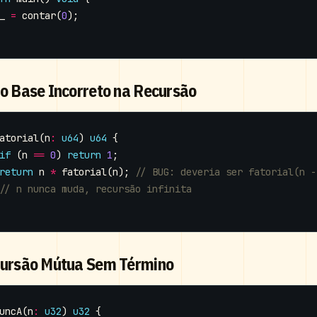
_
=
contar
(
0
);
so Base Incorreto na Recursão
atorial
(
n
:
u64
)
u64
{
if
(
n
==
0
)
return
1
;
return
n
*
fatorial
(
n
);
cursão Mútua Sem Término
uncA
(
n
:
u32
)
u32
{