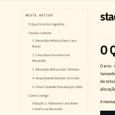
sta
NESTE ARTIGO
O Que Este Erro Significa
Causas Comuns
1. Recursão Infinita (Sem Caso
O Q
Base)
2. Caso Base Incorreto na
Recursão
O erro
3. Recursão Mútua Sem Término
tamanho
4. Array Grande Demais na Stack
de reto
5. Struct Grande Passada por Valor
alocação
Como Corrigir
A mensa
Solução 1: Adicionar Caso Base
Correto na Recursão