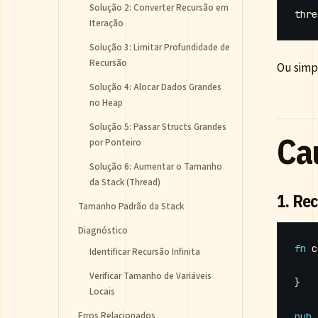
Solução 2: Converter Recursão em
Iteração
Solução 3: Limitar Profundidade de
Recursão
Ou simp
Solução 4: Alocar Dados Grandes
no Heap
Solução 5: Passar Structs Grandes
Ca
por Ponteiro
Solução 6: Aumentar o Tamanho
da Stack (Thread)
1. Re
Tamanho Padrão da Stack
Diagnóstico
fn
c
Identificar Recursão Infinita
Verificar Tamanho de Variáveis
}
Locais
Erros Relacionados
pub