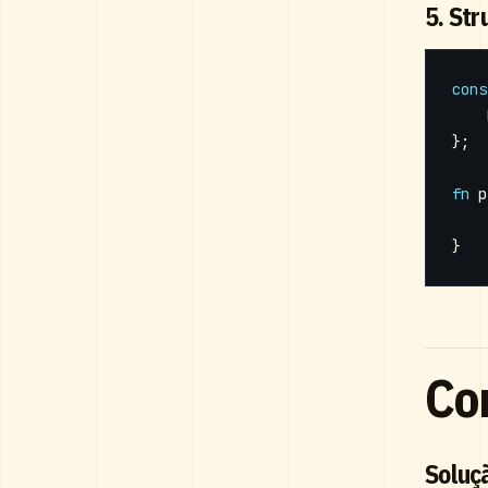
5. St
cons
};
fn
p
}
Co
Soluç