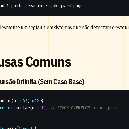
lesmente um segfault em sistemas que não detectam o estour
usas Comuns
cursão Infinita (Sem Caso Base)
ontar
(
n
:
u32
)
u32
{
return
contar
(
n
+
1
);
fn
main
()
void
{