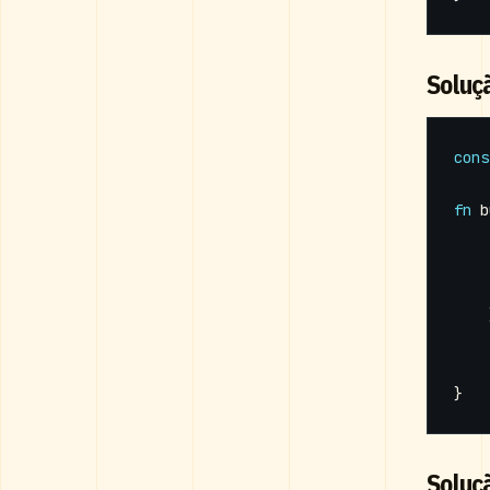
Soluç
cons
fn
b
}
Soluç