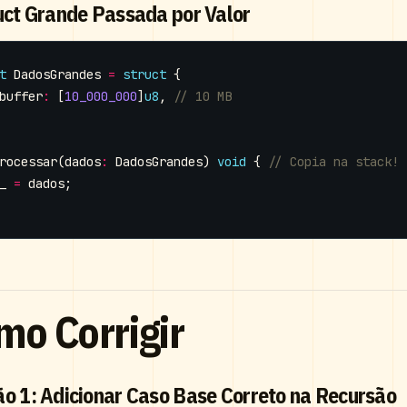
ruct Grande Passada por Valor
t
DadosGrandes
=
struct
{
buffer
:
[
10_000_000
]
u8
,
rocessar
(
dados
:
DadosGrandes
)
void
{
_
=
dados
;
mo Corrigir
ão 1: Adicionar Caso Base Correto na Recursão