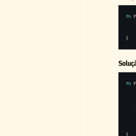
fn
f
}
Soluç
fn
f
}