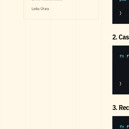
Links Úteis
}
2. Ca
fn
f
}
3. Re
fn
f