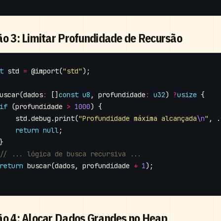
ão 3: Limitar Profundidade de Recursão
t
std
=
@import
(
"std"
);
uscar
(
dados
:
[]
const
u8
,
profundidade
:
u32
)
?
usize
{
if
(
profundidade
>
1000
)
{
std
.
debug
.
print
(
"Profundidade máxima alcançada
\n
"
,
.
return
null
;
}
return
buscar
(
dados
,
profundidade
+
1
);
ão 4: Alocar Dados Grandes no Heap