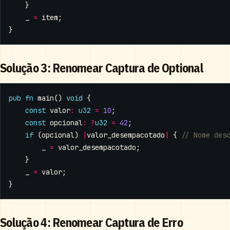
}
_
=
item
;
}
Solução 3: Renomear Captura de Optional
pub
fn
main
()
void
{
const
valor
:
u32
=
10
;
const
opcional
:
?
u32
=
42
;
if
(
opcional
)
|
valor_desempacotado
|
{
_
=
valor_desempacotado
;
}
_
=
valor
;
}
Solução 4: Renomear Captura de Erro