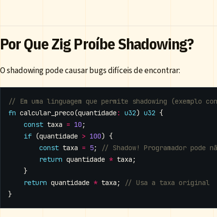
Por Que Zig Proíbe Shadowing?
O shadowing pode causar bugs difíceis de encontrar:
fn
calcular_preco
(
quantidade
:
u32
)
u32
{
const
taxa
=
10
;
if
(
quantidade
>
100
)
{
const
taxa
=
5
;
return
quantidade
*
taxa
;
}
return
quantidade
*
taxa
;
}