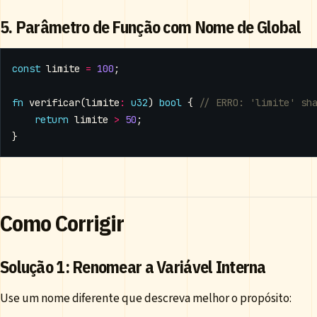
5. Parâmetro de Função com Nome de Global
const
limite
=
100
;
fn
verificar
(
limite
:
u32
)
bool
{
return
limite
>
50
;
}
Como Corrigir
Solução 1: Renomear a Variável Interna
Use um nome diferente que descreva melhor o propósito: