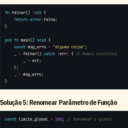
fn
falhar
()
!
u32
{
return
error
.
Falha
;
}
pub
fn
main
()
void
{
const
msg_erro
=
"alguma coisa"
;
_
=
falhar
()
catch
|
err
|
{
_
=
err
;
};
_
=
msg_erro
;
}
Solução 5: Renomear Parâmetro de Função
const
limite_global
=
100
;