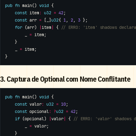
pub
fn
main
()
void
{
const
item
:
u32
=
42
;
const
arr
=
[
_
]
u32
{
1
,
2
,
3
};
for
(
arr
)
|
item
|
{
_
=
item
;
}
_
=
item
;
}
3. Captura de Optional com Nome Conflitante
pub
fn
main
()
void
{
const
valor
:
u32
=
10
;
const
opcional
:
?
u32
=
42
;
if
(
opcional
)
|
valor
|
{
_
=
valor
;
}