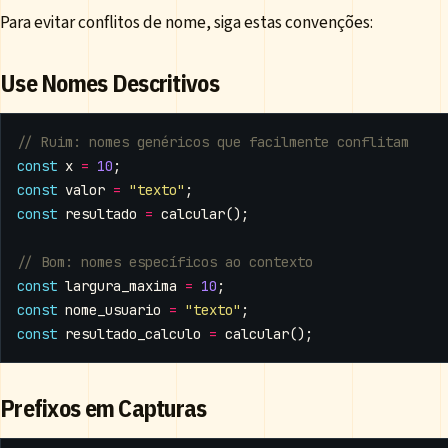
Para evitar conflitos de nome, siga estas convenções:
Use Nomes Descritivos
const
x
=
10
;
const
valor
=
"texto"
;
const
resultado
=
calcular
();
const
largura_maxima
=
10
;
const
nome_usuario
=
"texto"
;
const
resultado_calculo
=
calcular
();
Prefixos em Capturas