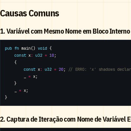
Causas Comuns
1. Variável com Mesmo Nome em Bloco Interno
pub
fn
main
()
void
{
const
x
:
u32
=
10
;
{
const
x
:
u32
=
20
;
_
=
x
;
}
_
=
x
;
}
2. Captura de Iteração com Nome de Variável E