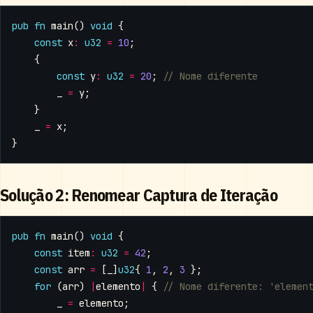
pub
fn
main
()
void
{
const
x
:
u32
=
10
;
{
const
y
:
u32
=
20
;
_
=
y
;
}
_
=
x
;
}
Solução 2: Renomear Captura de Iteração
pub
fn
main
()
void
{
const
item
:
u32
=
42
;
const
arr
=
[
_
]
u32
{
1
,
2
,
3
};
for
(
arr
)
|
elemento
|
{
_
=
elemento
;