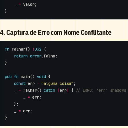
_
=
valor
;
}
4. Captura de Erro com Nome Conflitante
fn
falhar
()
!
u32
{
return
error
.
Falha
;
}
pub
fn
main
()
void
{
const
err
=
"alguma coisa"
;
_
=
falhar
()
catch
|
err
|
{
_
=
err
;
};
_
=
err
;
}