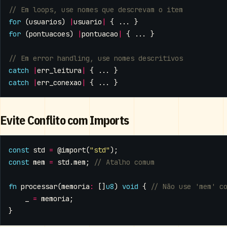
for
(
usuarios
)
|
usuario
|
{
...
}
for
(
pontuacoes
)
|
pontuacao
|
{
...
}
catch
|
err_leitura
|
{
...
}
catch
|
err_conexao
|
{
...
}
Evite Conflito com Imports
const
std
=
@import
(
"std"
);
const
mem
=
std
.
mem
;
fn
processar
(
memoria
:
[]
u8
)
void
{
_
=
memoria
;
}