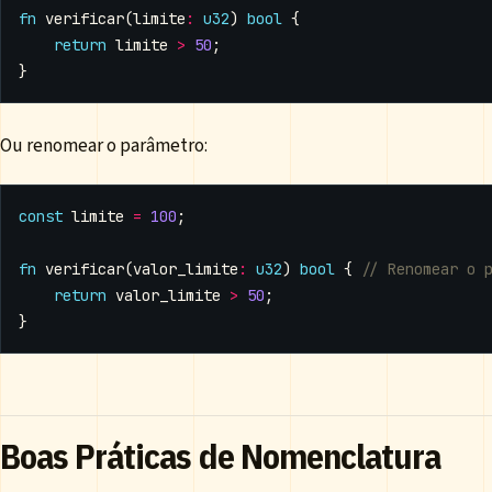
fn
verificar
(
limite
:
u32
)
bool
{
return
limite
>
50
;
}
Ou renomear o parâmetro:
const
limite
=
100
;
fn
verificar
(
valor_limite
:
u32
)
bool
{
return
valor_limite
>
50
;
}
Boas Práticas de Nomenclatura