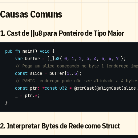
Causas Comuns
1. Cast de []u8 para Ponteiro de Tipo Maior
pub
fn
main
()
void
{
var
buffer
=
[
_
]
u8
{
0
,
1
,
2
,
3
,
4
,
5
,
6
,
7
};
const
slice
=
buffer
[
1
..
5
];
const
ptr
:
*
const
u32
=
@ptrCast
(
@alignCast
(
slice
_
=
ptr
.
*
;
}
2. Interpretar Bytes de Rede como Struct