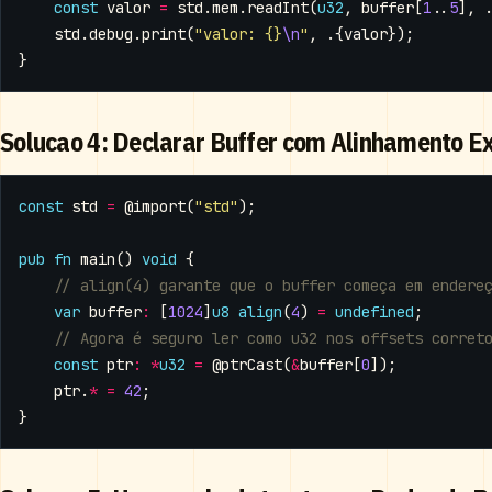
const
valor
=
std
.
mem
.
readInt
(
u32
,
buffer
[
1
..
5
],
std
.
debug
.
print
(
"valor: {}
\n
"
,
.{
valor
});
}
Solucao 4: Declarar Buffer com Alinhamento Ex
const
std
=
@import
(
"std"
);
pub
fn
main
()
void
{
var
buffer
:
[
1024
]
u8
align
(
4
)
=
undefined
;
const
ptr
:
*
u32
=
@ptrCast
(
&
buffer
[
0
]);
ptr
.
*
=
42
;
}