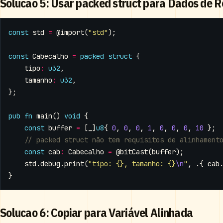
Solucao 5: Usar packed struct para Dados de 
const
std
=
@import
(
"std"
);
const
Cabecalho
=
packed
struct
{
tipo
:
u32
,
tamanho
:
u32
,
};
pub
fn
main
()
void
{
const
buffer
=
[
_
]
u8
{
0
,
0
,
0
,
1
,
0
,
0
,
0
,
10
};
const
cab
:
Cabecalho
=
@bitCast
(
buffer
);
std
.
debug
.
print
(
"tipo: {}, tamanho: {}
\n
"
,
.{
cab
}
Solucao 6: Copiar para Variável Alinhada