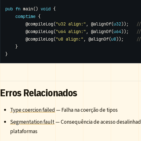
pub
fn
main
()
void
{
comptime
{
@compileLog
(
"u32 align:"
,
@alignOf
(
u32
));
@compileLog
(
"u64 align:"
,
@alignOf
(
u64
));
@compileLog
(
"u8 align:"
,
@alignOf
(
u8
));
}
}
Erros Relacionados
Type coercion failed
— Falha na coerção de tipos
Segmentation fault
— Consequência de acesso desalinha
plataformas