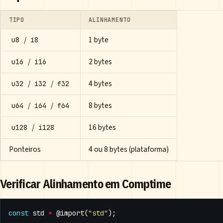
TIPO
ALINHAMENTO
/
1 byte
u8
i8
/
2 bytes
u16
i16
/
/
4 bytes
u32
i32
f32
/
/
8 bytes
u64
i64
f64
/
16 bytes
u128
i128
Ponteiros
4 ou 8 bytes (plataforma)
Verificar Alinhamento em Comptime
const
std
=
@import
(
"std"
);