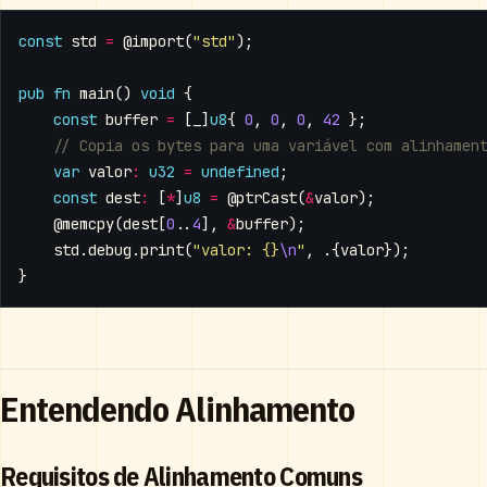
const
std
=
@import
(
"std"
);
pub
fn
main
()
void
{
const
buffer
=
[
_
]
u8
{
0
,
0
,
0
,
42
};
var
valor
:
u32
=
undefined
;
const
dest
:
[
*
]
u8
=
@ptrCast
(
&
valor
);
@memcpy
(
dest
[
0
..
4
],
&
buffer
);
std
.
debug
.
print
(
"valor: {}
\n
"
,
.{
valor
});
}
Entendendo Alinhamento
Requisitos de Alinhamento Comuns