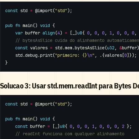
const
std
=
@import
(
"std"
);
pub
fn
main
()
void
{
var
buffer
align
(
4
)
=
[
_
]
u8
{
0
,
0
,
0
,
1
,
0
,
0
,
0
,
const
valores
=
std
.
mem
.
bytesAsSlice
(
u32
,
&
buffer
std
.
debug
.
print
(
"primeiro: {}
\n
"
,
.{
valores
[
0
]});
}
Solucao 3: Usar std.mem.readInt para Bytes D
const
std
=
@import
(
"std"
);
pub
fn
main
()
void
{
const
buffer
=
[
_
]
u8
{
0
,
0
,
0
,
1
,
0
,
0
,
0
,
2
};