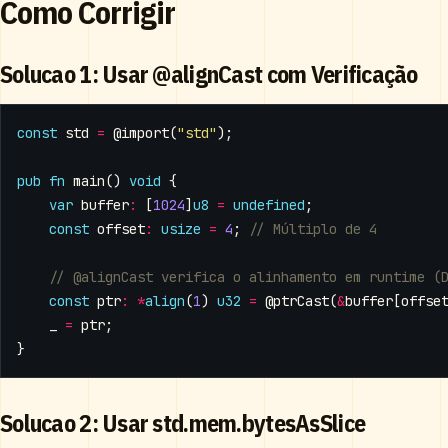
Como Corrigir
Solucao 1: Usar @alignCast com Verificação
const
std
=
@import
(
"std"
);
pub
fn
main
()
void
{
var
buffer
:
[
1024
]
u8
=
undefined
;
const
offset
:
usize
=
4
;
const
ptr
:
*
align
(
1
)
u32
=
@ptrCast
(
&
buffer
[
offse
_
=
ptr
;
}
Solucao 2: Usar std.mem.bytesAsSlice