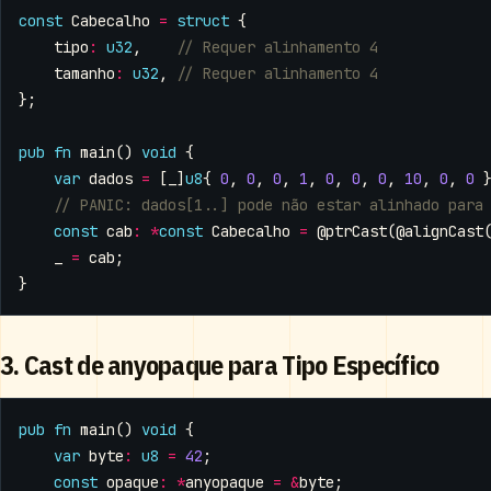
const
Cabecalho
=
struct
{
tipo
:
u32
,
tamanho
:
u32
,
};
pub
fn
main
()
void
{
var
dados
=
[
_
]
u8
{
0
,
0
,
0
,
1
,
0
,
0
,
0
,
10
,
0
,
0
const
cab
:
*
const
Cabecalho
=
@ptrCast
(
@alignCast
_
=
cab
;
}
3. Cast de anyopaque para Tipo Específico
pub
fn
main
()
void
{
var
byte
:
u8
=
42
;
const
opaque
:
*
anyopaque
=
&
byte
;