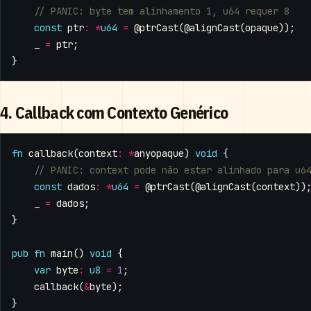
const
ptr
:
*
u64
=
@ptrCast
(
@alignCast
(
opaque
));
_
=
ptr
;
}
4. Callback com Contexto Genérico
fn
callback
(
context
:
*
anyopaque
)
void
{
const
dados
:
*
u64
=
@ptrCast
(
@alignCast
(
context
))
_
=
dados
;
}
pub
fn
main
()
void
{
var
byte
:
u8
=
1
;
callback
(
&
byte
);
}