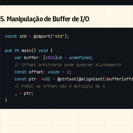
5. Manipulação de Buffer de I/O
const
std
=
@import
(
"std"
);
pub
fn
main
()
void
{
var
buffer
:
[
1024
]
u8
=
undefined
;
const
offset
:
usize
=
3
;
const
ptr
:
*
u32
=
@ptrCast
(
@alignCast
(
&
buffer
[
off
_
=
ptr
;
}