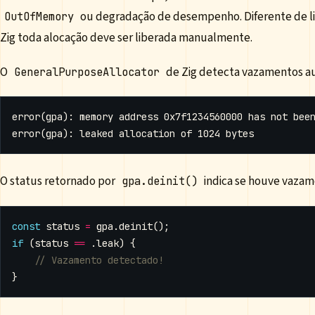
ou degradação de desempenho. Diferente de l
OutOfMemory
Zig toda alocação deve ser liberada manualmente.
O
de Zig detecta vazamentos 
GeneralPurposeAllocator
O status retornado por
indica se houve vazam
gpa.deinit()
const
status
=
gpa
.
deinit
();
if
(
status
==
.
leak
)
{
}