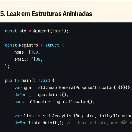
5. Leak em Estruturas Aninhadas
const
std
=
@import
(
"std"
);
const
Registro
=
struct
{
nome
:
[]
u8
,
email
:
[]
u8
,
};
pub
fn
main
()
!
void
{
var
gpa
=
std
.
heap
.
GeneralPurposeAllocator
(.{}){}
defer
_
=
gpa
.
deinit
();
const
allocator
=
gpa
.
allocator
();
var
lista
=
std
.
ArrayList
(
Registro
).
init
(
allocato
defer
lista
.
deinit
();