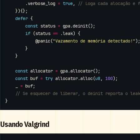
.
verbose_log
=
true
,
}){};
defer
{
const
status
=
gpa
.
deinit
();
if
(
status
==
.
leak
)
{
@panic
(
"Vazamento de memória detectado!"
)
}
}
const
allocator
=
gpa
.
allocator
();
const
buf
=
try
allocator
.
alloc
(
u8
,
100
);
_
=
buf
;
}
Usando Valgrind