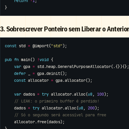
return
-
1
;
}
3. Sobrescrever Ponteiro sem Liberar o Anterio
const
std
=
@import
(
"std"
);
pub
fn
main
()
!
void
{
var
gpa
=
std
.
heap
.
GeneralPurposeAllocator
(.{}){}
defer
_
=
gpa
.
deinit
();
const
allocator
=
gpa
.
allocator
();
var
dados
=
try
allocator
.
alloc
(
u8
,
100
);
dados
=
try
allocator
.
alloc
(
u8
,
200
);
allocator
.
free
(
dados
);
}