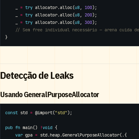
_
=
try
allocator
.
alloc
(
u8
,
100
);
_
=
try
allocator
.
alloc
(
u8
,
200
);
_
=
try
allocator
.
alloc
(
u8
,
300
);
}
Detecção de Leaks
Usando GeneralPurposeAllocator
const
std
=
@import
(
"std"
);
pub
fn
main
()
!
void
{
var
gpa
=
std
.
heap
.
GeneralPurposeAllocator
(.{