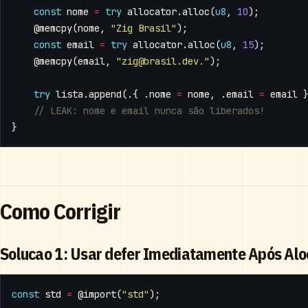
const
nome
=
try
allocator
.
alloc
(
u8
,
10
);
@memcpy
(
nome
,
"Zig Brasil"
);
const
email
=
try
allocator
.
alloc
(
u8
,
15
);
@memcpy
(
email
,
"
zig@brasil.dev
."
);
try
lista
.
append
(.{
.
nome
=
nome
,
.
email
=
email
}
Como Corrigir
Solucao 1: Usar defer Imediatamente Após Alo
const
std
=
@import
(
"std"
);