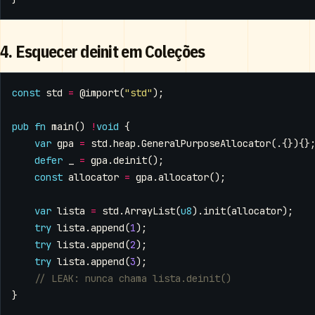
4. Esquecer deinit em Coleções
const
std
=
@import
(
"std"
);
pub
fn
main
()
!
void
{
var
gpa
=
std
.
heap
.
GeneralPurposeAllocator
(.{}){}
defer
_
=
gpa
.
deinit
();
const
allocator
=
gpa
.
allocator
();
var
lista
=
std
.
ArrayList
(
u8
).
init
(
allocator
);
try
lista
.
append
(
1
);
try
lista
.
append
(
2
);
try
lista
.
append
(
3
);
}