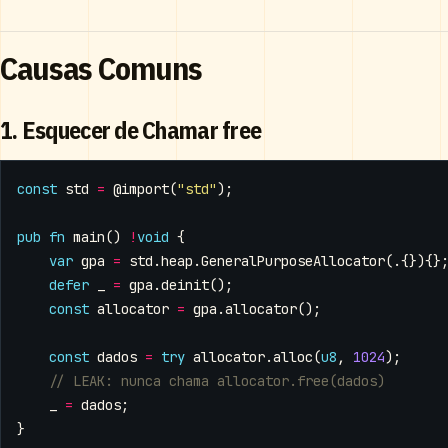
Causas Comuns
1. Esquecer de Chamar free
const
std
=
@import
(
"std"
);
pub
fn
main
()
!
void
{
var
gpa
=
std
.
heap
.
GeneralPurposeAllocator
(.{}){}
defer
_
=
gpa
.
deinit
();
const
allocator
=
gpa
.
allocator
();
const
dados
=
try
allocator
.
alloc
(
u8
,
1024
);
_
=
dados
;
}