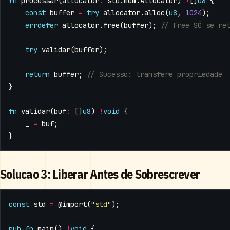
fn
processar
(
allocator
:
std
.
mem
.
Allocator
)
!
[]
u8
{
const
buffer
=
try
allocator
.
alloc
(
u8
,
1024
);
errdefer
allocator
.
free
(
buffer
);
try
validar
(
buffer
);
return
buffer
;
}
fn
validar
(
buf
:
[]
u8
)
!
void
{
_
=
buf
;
}
Solucao 3: Liberar Antes de Sobrescrever
const
std
=
@import
(
"std"
);
pub
fn
main
()
!
void
{