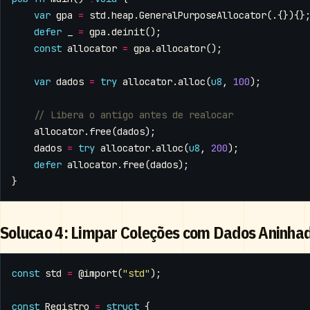
var
gpa
=
std
.
heap
.
GeneralPurposeAllocator
(.{}){}
defer
_
=
gpa
.
deinit
();
const
allocator
=
gpa
.
allocator
();
var
dados
=
try
allocator
.
alloc
(
u8
,
100
);
allocator
.
free
(
dados
);
dados
=
try
allocator
.
alloc
(
u8
,
200
);
defer
allocator
.
free
(
dados
);
}
Solucao 4: Limpar Coleções com Dados Aninha
const
std
=
@import
(
"std"
);
const
Registro
=
struct
{