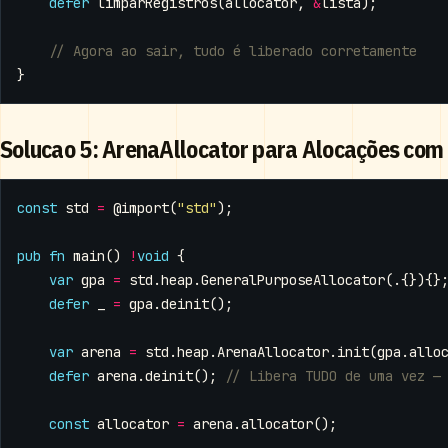
defer
limparRegistros
(
allocator
,
&
lista
);
}
Solucao 5: ArenaAllocator para Alocações com
const
std
=
@import
(
"std"
);
pub
fn
main
()
!
void
{
var
gpa
=
std
.
heap
.
GeneralPurposeAllocator
(.{}){}
defer
_
=
gpa
.
deinit
();
var
arena
=
std
.
heap
.
ArenaAllocator
.
init
(
gpa
.
allo
defer
arena
.
deinit
();
const
allocator
=
arena
.
allocator
();