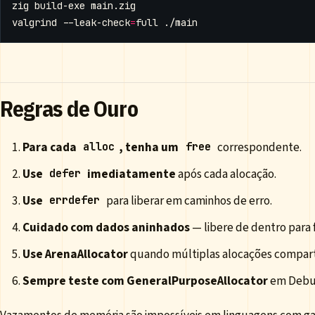
valgrind --leak-check
=
Regras de Ouro
Para cada
, tenha um
correspondente.
alloc
free
Use
imediatamente
após cada alocação.
defer
Use
para liberar em caminhos de erro.
errdefer
Cuidado com dados aninhados
— libere de dentro para f
Use ArenaAllocator
quando múltiplas alocações comparti
Sempre teste com GeneralPurposeAllocator
em Debug