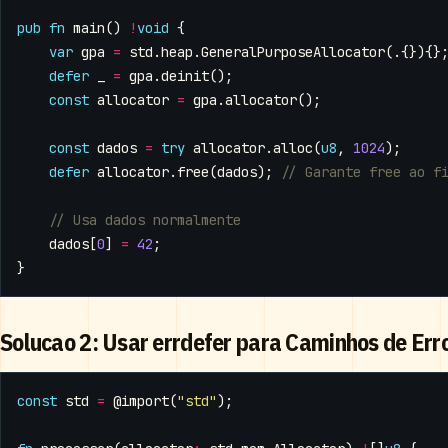
pub
fn
main
()
!
void
{
var
gpa
=
std
.
heap
.
GeneralPurposeAllocator
(.{}){}
defer
_
=
gpa
.
deinit
();
const
allocator
=
gpa
.
allocator
();
const
dados
=
try
allocator
.
alloc
(
u8
,
1024
);
defer
allocator
.
free
(
dados
);
dados
[
0
]
=
42
;
}
Solucao 2: Usar errdefer para Caminhos de Err
const
std
=
@import
(
"std"
);