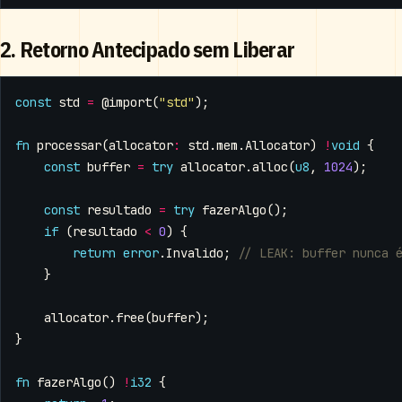
2. Retorno Antecipado sem Liberar
const
std
=
@import
(
"std"
);
fn
processar
(
allocator
:
std
.
mem
.
Allocator
)
!
void
{
const
buffer
=
try
allocator
.
alloc
(
u8
,
1024
);
const
resultado
=
try
fazerAlgo
();
if
(
resultado
<
0
)
{
return
error
.
Invalido
;
}
allocator
.
free
(
buffer
);
}
fn
fazerAlgo
()
!
i32
{