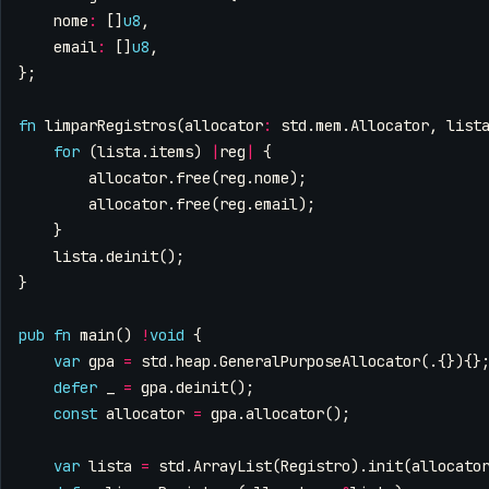
nome
:
[]
u8
,
email
:
[]
u8
,
};
fn
limparRegistros
(
allocator
:
std
.
mem
.
Allocator
,
list
for
(
lista
.
items
)
|
reg
|
{
allocator
.
free
(
reg
.
nome
);
allocator
.
free
(
reg
.
email
);
}
lista
.
deinit
();
}
pub
fn
main
()
!
void
{
var
gpa
=
std
.
heap
.
GeneralPurposeAllocator
(.{}){}
defer
_
=
gpa
.
deinit
();
const
allocator
=
gpa
.
allocator
();
var
lista
=
std
.
ArrayList
(
Registro
).
init
(
allocato