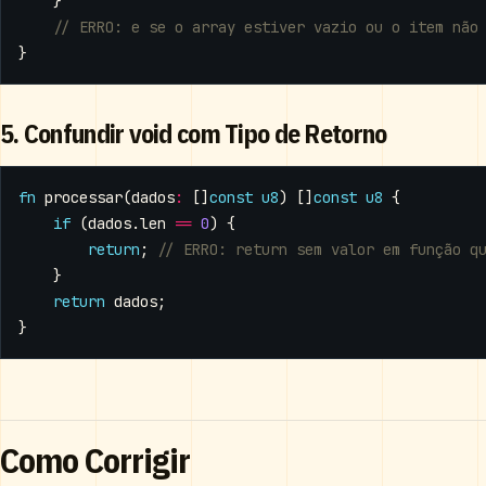
}
}
5. Confundir void com Tipo de Retorno
fn
processar
(
dados
:
[]
const
u8
)
[]
const
u8
{
if
(
dados
.
len
==
0
)
{
return
;
}
return
dados
;
}
Como Corrigir