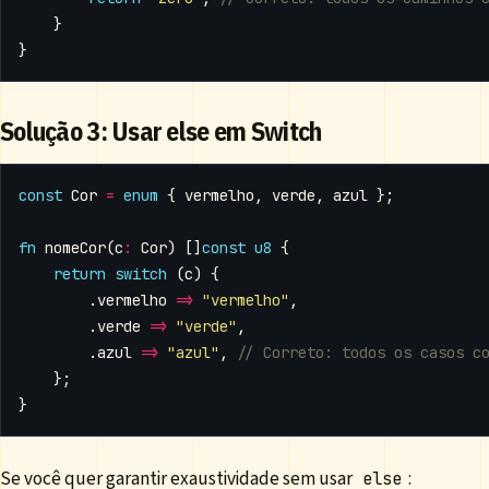
}
}
Solução 3: Usar else em Switch
const
Cor
=
enum
{
vermelho
,
verde
,
azul
};
fn
nomeCor
(
c
:
Cor
)
[]
const
u8
{
return
switch
(
c
)
{
.
vermelho
=>
"vermelho"
,
.
verde
=>
"verde"
,
.
azul
=>
"azul"
,
};
}
Se você quer garantir exaustividade sem usar
:
else