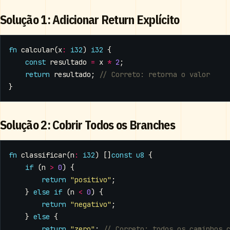
Solução 1: Adicionar Return Explícito
fn
calcular
(
x
:
i32
)
i32
{
const
resultado
=
x
*
2
;
return
resultado
;
}
Solução 2: Cobrir Todos os Branches
fn
classificar
(
n
:
i32
)
[]
const
u8
{
if
(
n
>
0
)
{
return
"positivo"
;
}
else
if
(
n
<
0
)
{
return
"negativo"
;
}
else
{
return
"zero"
;