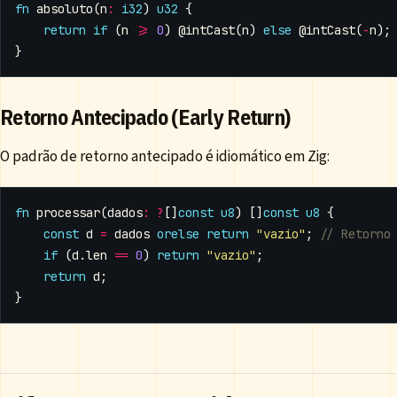
fn
absoluto
(
n
:
i32
)
u32
{
return
if
(
n
>=
0
)
@intCast
(
n
)
else
@intCast
(
-
n
);
}
Retorno Antecipado (Early Return)
O padrão de retorno antecipado é idiomático em Zig:
fn
processar
(
dados
:
?
[]
const
u8
)
[]
const
u8
{
const
d
=
dados
orelse
return
"vazio"
;
if
(
d
.
len
==
0
)
return
"vazio"
;
return
d
;
}