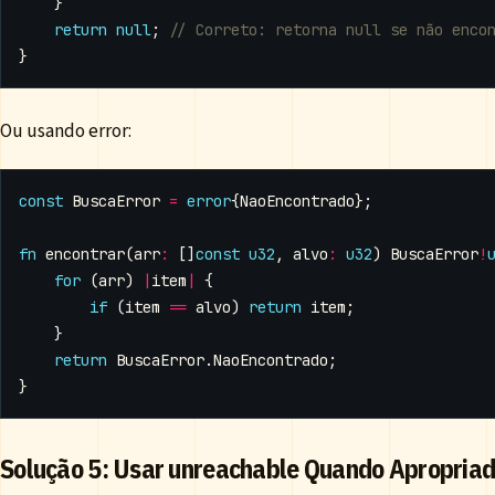
}
return
null
;
}
Ou usando error:
const
BuscaError
=
error
{
NaoEncontrado
};
fn
encontrar
(
arr
:
[]
const
u32
,
alvo
:
u32
)
BuscaError
!
for
(
arr
)
|
item
|
{
if
(
item
==
alvo
)
return
item
;
}
return
BuscaError
.
NaoEncontrado
;
}
Solução 5: Usar unreachable Quando Apropria