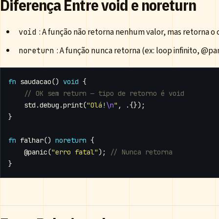
Diferença Entre void e noreturn
: A função não retorna nenhum valor, mas retorna o
void
: A função nunca retorna (ex: loop infinito, @pan
noreturn
fn
saudacao
()
void
{
std
.
debug
.
print
(
"Olá!
\n
"
,
.{});
}
fn
falhar
()
noreturn
{
@panic
(
"erro fatal"
);
}