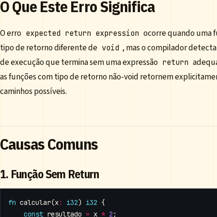
O Que Este Erro Significa
O erro
ocorre quando uma f
expected return expression
tipo de retorno diferente de
, mas o compilador detect
void
de execução que termina sem uma expressão
adequa
return
as funções com tipo de retorno não-void retornem explicitame
caminhos possíveis.
Causas Comuns
1. Função Sem Return
fn
calcular
(
x
:
i32
)
i32
{
const
resultado
=
x
*
2
;