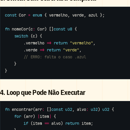
const
Cor
=
enum
{
vermelho
,
verde
,
azul
};
fn
nomeCor
(
c
:
Cor
)
[]
const
u8
{
switch
(
c
)
{
.
vermelho
=>
return
"vermelho"
,
.
verde
=>
return
"verde"
,
}
}
4. Loop que Pode Não Executar
fn
encontrar
(
arr
:
[]
const
u32
,
alvo
:
u32
)
u32
{
for
(
arr
)
|
item
|
{
if
(
item
==
alvo
)
return
item
;