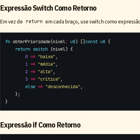
Expressão Switch Como Retorno
Em vez de
em cada braço, use switch como expressão
return
fn
obterPrioridade
(
nivel
:
u8
)
[]
const
u8
{
return
switch
(
nivel
)
{
0
=>
"baixa"
,
1
=>
"média"
,
2
=>
"alta"
,
3
=>
"crítica"
,
else
=>
"desconhecida"
,
};
}
Expressão if Como Retorno