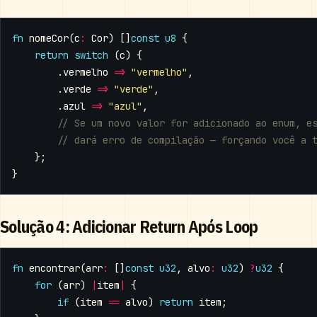
fn
nomeCor
(
c
:
Cor
)
[]
const
u8
{
return
switch
(
c
)
{
.
vermelho
=>
"vermelho"
,
.
verde
=>
"verde"
,
.
azul
=>
"azul"
,
};
}
Solução 4: Adicionar Return Após Loop
fn
encontrar
(
arr
:
[]
const
u32
,
alvo
:
u32
)
?
u32
{
for
(
arr
)
|
item
|
{
if
(
item
==
alvo
)
return
item
;