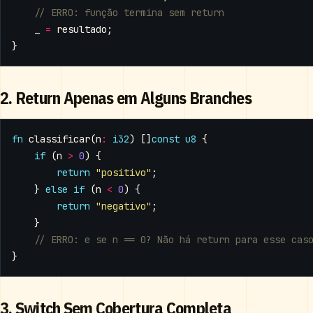
_
=
resultado
;
}
2. Return Apenas em Alguns Branches
fn
classificar
(
n
:
i32
)
[]
const
u8
{
if
(
n
>
0
)
{
return
"positivo"
;
}
else
if
(
n
<
0
)
{
return
"negativo"
;
}
}
3. Switch Sem Cobertura Completa