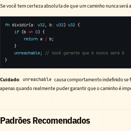
Se você tem certeza absoluta de que um caminho nunca será 
fn
dividir
(
a
:
u32
,
b
:
u32
)
u32
{
if
(
b
!=
0
)
{
return
a
/
b
;
}
unreachable
;
}
Cuidado
:
causa comportamento indefinido se f
unreachable
apenas quando realmente puder garantir que o caminho é impo
Padrões Recomendados