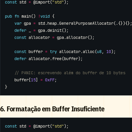
const
std
=
@import
(
"std"
);
pub
fn
main
()
!
void
{
var
gpa
=
std
.
heap
.
GeneralPurposeAllocator
(.{}){}
defer
_
=
gpa
.
deinit
();
const
allocator
=
gpa
.
allocator
();
const
buffer
=
try
allocator
.
alloc
(
u8
,
10
);
defer
allocator
.
free
(
buffer
);
buffer
[
15
]
=
0xFF
;
}
6. Formatação em Buffer Insuficiente
const
std
=
@import
(
"std"
);