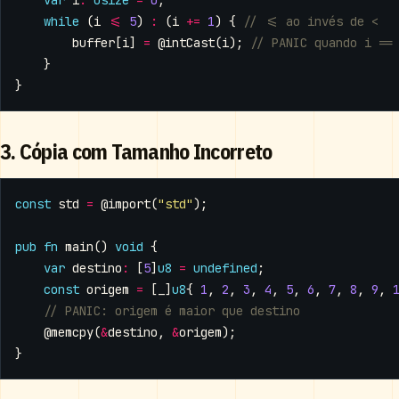
while
(
i
<=
5
)
:
(
i
+=
1
)
{
buffer
[
i
]
=
@intCast
(
i
);
}
}
3. Cópia com Tamanho Incorreto
const
std
=
@import
(
"std"
);
pub
fn
main
()
void
{
var
destino
:
[
5
]
u8
=
undefined
;
const
origem
=
[
_
]
u8
{
1
,
2
,
3
,
4
,
5
,
6
,
7
,
8
,
9
,
@memcpy
(
&
destino
,
&
origem
);
}