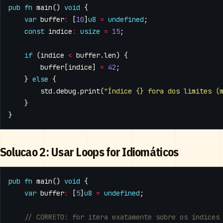
pub
fn
main
()
void
{
var
buffer
:
[
10
]
u8
=
undefined
;
const
indice
:
usize
=
15
;
if
(
indice
<
buffer
.
len
)
{
buffer
[
indice
]
=
42
;
}
else
{
std
.
debug
.
print
(
"Índice {} fora dos limites (
}
}
Solucao 2: Usar Loops for Idiomáticos
pub
fn
main
()
void
{
var
buffer
:
[
5
]
u8
=
undefined
;