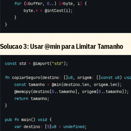
for
(
&
buffer
,
0
..)
|*
byte
,
i
|
{
byte
.
*
=
@intCast
(
i
);
}
}
Solucao 3: Usar @min para Limitar Tamanho
const
std
=
@import
(
"std"
);
fn
copiarSeguro
(
destino
:
[]
u8
,
origem
:
[]
const
u8
)
us
const
tamanho
=
@min
(
destino
.
len
,
origem
.
len
);
@memcpy
(
destino
[
0
..
tamanho
],
origem
[
0
..
tamanho
]);
return
tamanho
;
}
pub
fn
main
()
void
{
var
destino
:
[
5
]
u8
=
undefined
;