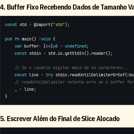
4. Buffer Fixo Recebendo Dados de Tamanho Va
const
std
=
@import
(
"std"
);
pub
fn
main
()
!
void
{
var
buffer
:
[
64
]
u8
=
undefined
;
const
stdin
=
std
.
io
.
getStdIn
().
reader
();
const
line
=
try
stdin
.
readUntilDelimiterOrEof
(
&
b
_
=
line
;
}
5. Escrever Além do Final de Slice Alocado