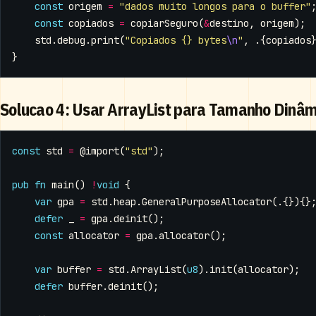
const
origem
=
"dados muito longos para o buffer"
const
copiados
=
copiarSeguro
(
&
destino
,
origem
);
std
.
debug
.
print
(
"Copiados {} bytes
\n
"
,
.{
copiados
}
Solucao 4: Usar ArrayList para Tamanho Dinâm
const
std
=
@import
(
"std"
);
pub
fn
main
()
!
void
{
var
gpa
=
std
.
heap
.
GeneralPurposeAllocator
(.{}){}
defer
_
=
gpa
.
deinit
();
const
allocator
=
gpa
.
allocator
();
var
buffer
=
std
.
ArrayList
(
u8
).
init
(
allocator
);
defer
buffer
.
deinit
();