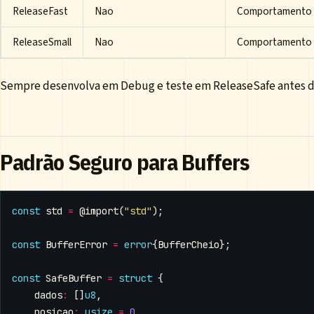
ReleaseFast
Nao
Comportamento i
ReleaseSmall
Nao
Comportamento i
Sempre desenvolva em Debug e teste em ReleaseSafe antes de
Padrão Seguro para Buffers
const
std
=
@import
(
"std"
);
const
BufferError
=
error
{
BufferCheio
};
const
SafeBuffer
=
struct
{
dados
:
[]
u8
,
posicao
:
usize
=
0
,