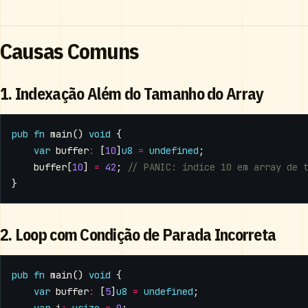
Causas Comuns
1. Indexação Além do Tamanho do Array
pub
fn
main
()
void
{
var
buffer
:
[
10
]
u8
=
undefined
;
buffer
[
10
]
=
42
;
}
2. Loop com Condição de Parada Incorreta
pub
fn
main
()
void
{
var
buffer
:
[
5
]
u8
=
undefined
;
var
i
:
usize
=
0
;