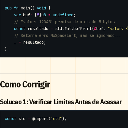
pub
fn
main
()
void
{
var
buf
:
[
5
]
u8
=
undefined
;
const
resultado
=
std
.
fmt
.
bufPrint
(
&
buf
,
"valor: 
_
=
resultado
;
}
Como Corrigir
Solucao 1: Verificar Limites Antes de Acessar
const
std
=
@import
(
"std"
);