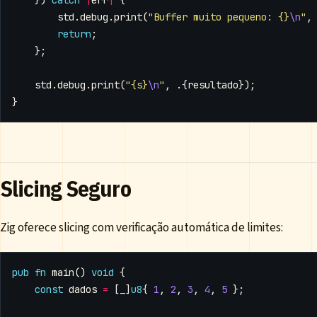
std
.
debug
.
print
(
"Buffer muito pequeno: {}
\n
"
,
return
;
};
std
.
debug
.
print
(
"{s}
\n
"
,
.{
resultado
});
}
Slicing Seguro
Zig oferece slicing com verificação automática de limites:
pub
fn
main
()
void
{
const
dados
=
[
_
]
u8
{
1
,
2
,
3
,
4
,
5
};