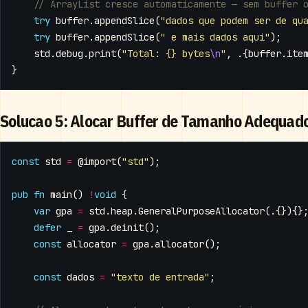
try
buffer
.
appendSlice
(
"dados que podem ser de qu
try
buffer
.
appendSlice
(
" e mais dados aqui"
);
std
.
debug
.
print
(
"Total: {} bytes
\n
"
,
.{
buffer
.
ite
}
Solucao 5: Alocar Buffer de Tamanho Adequad
const
std
=
@import
(
"std"
);
pub
fn
main
()
!
void
{
var
gpa
=
std
.
heap
.
GeneralPurposeAllocator
(.{}){}
defer
_
=
gpa
.
deinit
();
const
allocator
=
gpa
.
allocator
();
const
dados
=
"texto de entrada"
;