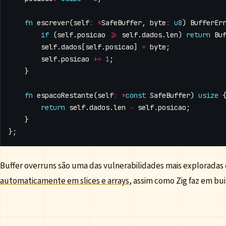
fn
escrever
(
self
:
*
SafeBuffer
,
byte
:
u8
)
BufferEr
if
(
self
.
posicao
>=
self
.
dados
.
len
)
return
Bu
self
.
dados
[
self
.
posicao
]
=
byte
;
self
.
posicao
+=
1
;
}
fn
espacoRestante
(
self
:
*
const
SafeBuffer
)
usize
return
self
.
dados
.
len
-
self
.
posicao
;
}
};
Buffer overruns são uma das vulnerabilidades mais exploradas
automaticamente em slices e arrays
, assim como Zig faz em bu