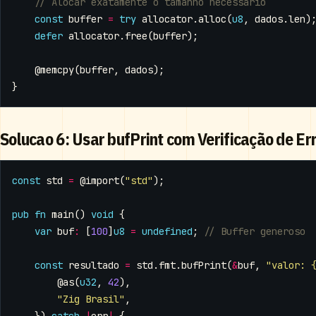
const
buffer
=
try
allocator
.
alloc
(
u8
,
dados
.
len
)
defer
allocator
.
free
(
buffer
);
@memcpy
(
buffer
,
dados
);
}
Solucao 6: Usar bufPrint com Verificação de Er
const
std
=
@import
(
"std"
);
pub
fn
main
()
void
{
var
buf
:
[
100
]
u8
=
undefined
;
const
resultado
=
std
.
fmt
.
bufPrint
(
&
buf
,
"valor: 
@as
(
u32
,
42
),
"Zig Brasil"
,
})
catch
|
err
|
{