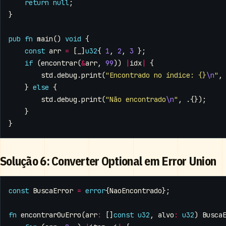
return
null
;
}
pub
fn
main
()
void
{
const
arr
=
[
_
]
u32
{
1
,
2
,
3
};
if
(
encontrar
(
&
arr
,
99
))
|
idx
|
{
std
.
debug
.
print
(
"Encontrado no índice: {}
\n
"
,
}
else
{
std
.
debug
.
print
(
"Não encontrado
\n
"
,
.{});
}
}
Solução 6: Converter Optional em Error Union
const
BuscaError
=
error
{
NaoEncontrado
};
fn
encontrarOuErro
(
arr
:
[]
const
u32
,
alvo
:
u32
)
Busca