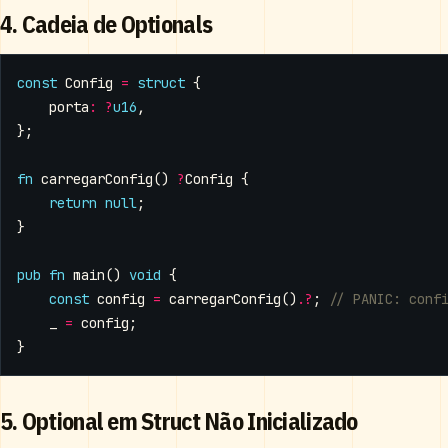
4. Cadeia de Optionals
const
Config
=
struct
{
porta
:
?
u16
,
};
fn
carregarConfig
()
?
Config
{
return
null
;
}
pub
fn
main
()
void
{
const
config
=
carregarConfig
().
?
;
_
=
config
;
}
5. Optional em Struct Não Inicializado