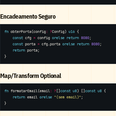
Encadeamento Seguro
fn
obterPorta
(
config
:
?
Config
)
u16
{
const
cfg
=
config
orelse
return
8080
;
const
porta
=
cfg
.
porta
orelse
return
8080
;
return
porta
;
}
Map/Transform Optional
fn
formatarEmail
(
email
:
?
[]
const
u8
)
[]
const
u8
{
return
email
orelse
"(sem email)"
;
}