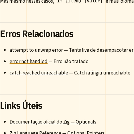
Mas mesmo nesses casos,
é mais idiomá
if (item) |valor|
Erros Relacionados
attempt to unwrap error
— Tentativa de desempacotar er
error not handled
— Erro não tratado
catch reached unreachable
— Catch atingiu unreachable
Links Úteis
Documentação oficial do Zig — Optionals
Zig Language Reference — Optional Pointers