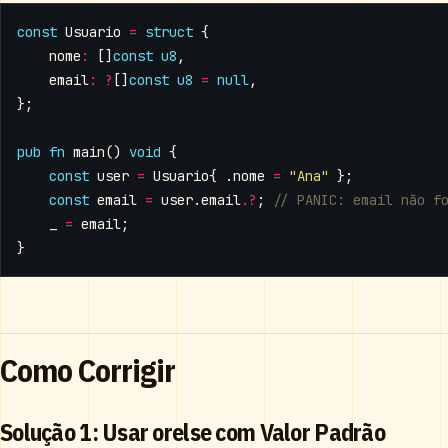
const
Usuario
=
struct
{
nome
:
[]
const
u8
,
email
:
?
[]
const
u8
=
null
,
};
pub
fn
main
()
void
{
const
user
=
Usuario
{
.
nome
=
"Ana"
};
const
email
=
user
.
email
.
?
;
_
=
email
;
}
Como Corrigir
Solução 1: Usar orelse com Valor Padrão