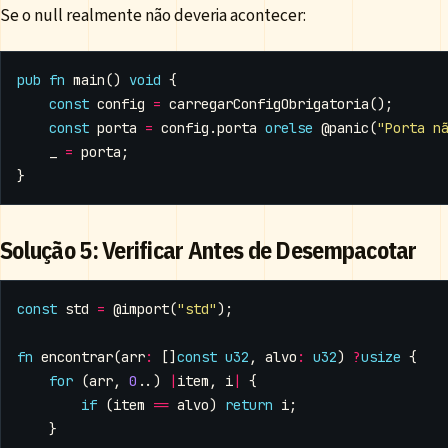
Se o null realmente não deveria acontecer:
pub
fn
main
()
void
{
const
config
=
carregarConfigObrigatoria
();
const
porta
=
config
.
porta
orelse
@panic
(
"Porta n
_
=
porta
;
}
Solução 5: Verificar Antes de Desempacotar
const
std
=
@import
(
"std"
);
fn
encontrar
(
arr
:
[]
const
u32
,
alvo
:
u32
)
?
usize
{
for
(
arr
,
0
..)
|
item
,
i
|
{
if
(
item
==
alvo
)
return
i
;
}