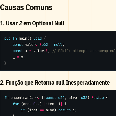
Causas Comuns
1. Usar .? em Optional Null
pub
fn
main
()
void
{
const
valor
:
?
u32
=
null
;
const
x
=
valor
.
?
;
_
=
x
;
}
2. Função que Retorna null Inesperadamente
fn
encontrar
(
arr
:
[]
const
u32
,
alvo
:
u32
)
?
usize
{
for
(
arr
,
0
..)
|
item
,
i
|
{
if
(
item
==
alvo
)
return
i
;