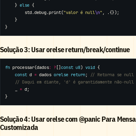
}
else
{
std
.
debug
.
print
(
"valor é null
\n
"
,
.{});
}
}
Solução 3: Usar orelse return/break/continue
fn
processar
(
dados
:
?
[]
const
u8
)
void
{
const
d
=
dados
orelse
return
;
_
=
d
;
}
Solução 4: Usar orelse com @panic Para Mens
Customizada