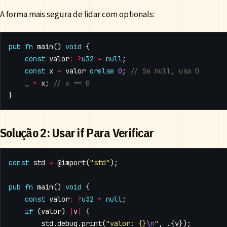
A forma mais segura de lidar com optionals:
pub
fn
main
()
void
{
const
valor
:
?
u32
=
null
;
const
x
=
valor
orelse
0
;
_
=
x
;
}
Solução 2: Usar if Para Verificar
const
std
=
@import
(
"std"
);
pub
fn
main
()
void
{
const
valor
:
?
u32
=
null
;
if
(
valor
)
|
v
|
{
std
.
debug
.
print
(
"valor: {}
\n
"
,
.{
v
});