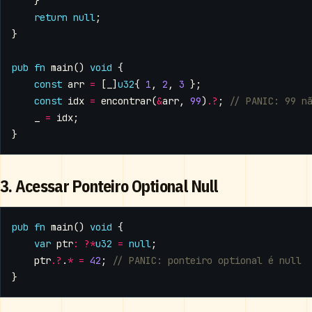
}
return
null
;
}
pub
fn
main
()
void
{
const
arr
=
[
_
]
u32
{
1
,
2
,
3
};
const
idx
=
encontrar
(
&
arr
,
99
).
?
;
_
=
idx
;
}
3. Acessar Ponteiro Optional Null
pub
fn
main
()
void
{
var
ptr
:
?*
u32
=
null
;
ptr
.
?
.
*
=
42
;
}