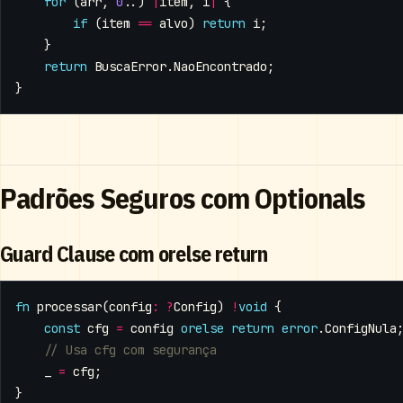
for
(
arr
,
0
..)
|
item
,
i
|
{
if
(
item
==
alvo
)
return
i
;
}
return
BuscaError
.
NaoEncontrado
;
}
Padrões Seguros com Optionals
Guard Clause com orelse return
fn
processar
(
config
:
?
Config
)
!
void
{
const
cfg
=
config
orelse
return
error
.
ConfigNula
_
=
cfg
;
}