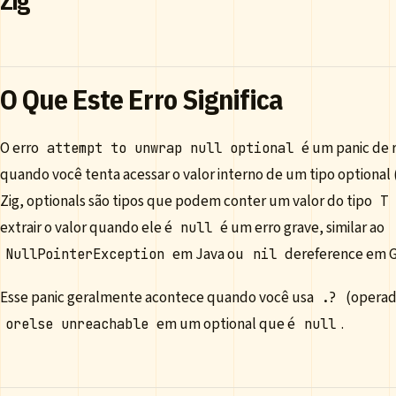
Zig
O Que Este Erro Significa
O erro
é um panic de 
attempt to unwrap null optional
quando você tenta acessar o valor interno de um tipo optional 
Zig, optionals são tipos que podem conter um valor do tipo
T
extrair o valor quando ele é
é um erro grave, similar ao
null
em Java ou
dereference em G
NullPointerException
nil
Esse panic geralmente acontece quando você usa
(operad
.?
em um optional que é
.
orelse unreachable
null