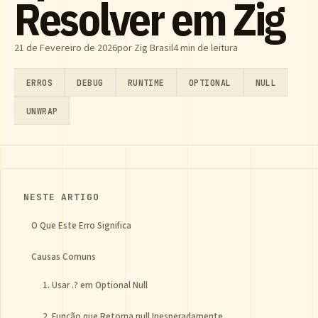
Resolver em Zig
21 de Fevereiro de 2026
por Zig Brasil
4 min de leitura
ERROS
DEBUG
RUNTIME
OPTIONAL
NULL
UNWRAP
NESTE ARTIGO
O Que Este Erro Significa
Causas Comuns
1. Usar .? em Optional Null
2. Função que Retorna null Inesperadamente