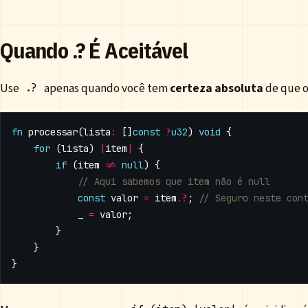
Quando .? É Aceitável
Use
apenas quando você tem
certeza absoluta
de que o 
.?
fn
processar
(
lista
:
[]
const
?
u32
)
void
{
for
(
lista
)
|
item
|
{
if
(
item
!=
null
)
{
const
valor
=
item
.
?
;
_
=
valor
;
}
}
}