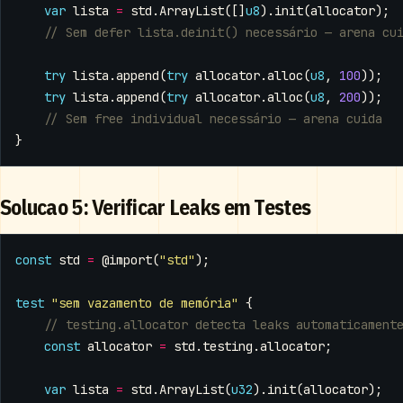
var
lista
=
std
.
ArrayList
([]
u8
).
init
(
allocator
);
try
lista
.
append
(
try
allocator
.
alloc
(
u8
,
100
));
try
lista
.
append
(
try
allocator
.
alloc
(
u8
,
200
));
}
Solucao 5: Verificar Leaks em Testes
const
std
=
@import
(
"std"
);
test
"sem vazamento de memória"
{
const
allocator
=
std
.
testing
.
allocator
;
var
lista
=
std
.
ArrayList
(
u32
).
init
(
allocator
);