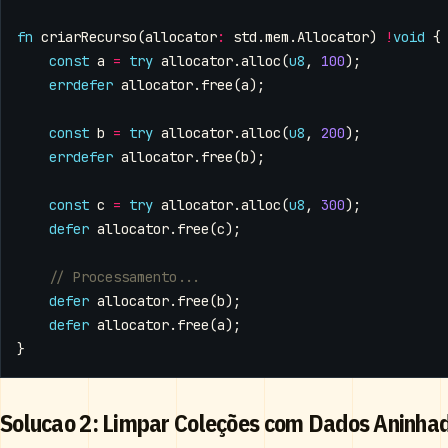
fn
criarRecurso
(
allocator
:
std
.
mem
.
Allocator
)
!
void
{
const
a
=
try
allocator
.
alloc
(
u8
,
100
);
errdefer
allocator
.
free
(
a
);
const
b
=
try
allocator
.
alloc
(
u8
,
200
);
errdefer
allocator
.
free
(
b
);
const
c
=
try
allocator
.
alloc
(
u8
,
300
);
defer
allocator
.
free
(
c
);
defer
allocator
.
free
(
b
);
defer
allocator
.
free
(
a
);
}
Solucao 2: Limpar Coleções com Dados Aninha