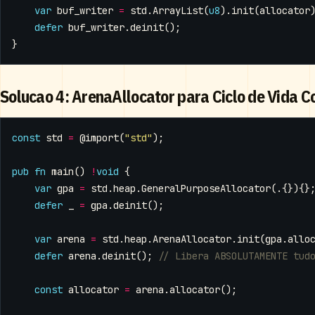
var
buf_writer
=
std
.
ArrayList
(
u8
).
init
(
allocator
defer
buf_writer
.
deinit
();
}
Solucao 4: ArenaAllocator para Ciclo de Vida 
const
std
=
@import
(
"std"
);
pub
fn
main
()
!
void
{
var
gpa
=
std
.
heap
.
GeneralPurposeAllocator
(.{}){}
defer
_
=
gpa
.
deinit
();
var
arena
=
std
.
heap
.
ArenaAllocator
.
init
(
gpa
.
allo
defer
arena
.
deinit
();
const
allocator
=
arena
.
allocator
();