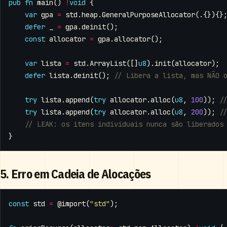
pub
fn
main
()
!
void
{
var
gpa
=
std
.
heap
.
GeneralPurposeAllocator
(.{}){}
defer
_
=
gpa
.
deinit
();
const
allocator
=
gpa
.
allocator
();
var
lista
=
std
.
ArrayList
([]
u8
).
init
(
allocator
);
defer
lista
.
deinit
();
try
lista
.
append
(
try
allocator
.
alloc
(
u8
,
100
));
try
lista
.
append
(
try
allocator
.
alloc
(
u8
,
200
));
}
5. Erro em Cadeia de Alocações
const
std
=
@import
(
"std"
);