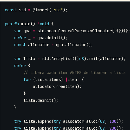
const
std
=
@import
(
"std"
);
pub
fn
main
()
!
void
{
var
gpa
=
std
.
heap
.
GeneralPurposeAllocator
(.{}){}
defer
_
=
gpa
.
deinit
();
const
allocator
=
gpa
.
allocator
();
var
lista
=
std
.
ArrayList
([]
u8
).
init
(
allocator
);
defer
{
for
(
lista
.
items
)
|
item
|
{
allocator
.
free
(
item
);
}
lista
.
deinit
();
}
try
lista
.
append
(
try
allocator
.
alloc
(
u8
,
100
));
try
lista
.
append
(
try
allocator
.
alloc
(
u8
,
200
));