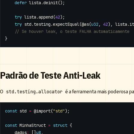
defer
lista
.
deinit
();
try
lista
.
append
(
42
);
try
std
.
testing
.
expectEqual
(
@as
(
u32
,
42
),
lista
.
i
}
Padrão de Teste Anti-Leak
O
é a ferramenta mais poderosa pa
std.testing.allocator
const
std
=
@import
(
"std"
);
const
MinhaStruct
=
struct
{
dados
:
[]
u8
,