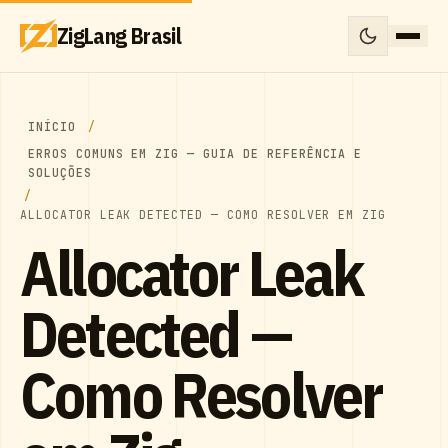
ZigLang Brasil
INÍCIO
ERROS COMUNS EM ZIG — GUIA DE REFERÊNCIA E
SOLUÇÕES
ALLOCATOR LEAK DETECTED — COMO RESOLVER EM ZIG
Allocator Leak
Detected —
Como Resolver