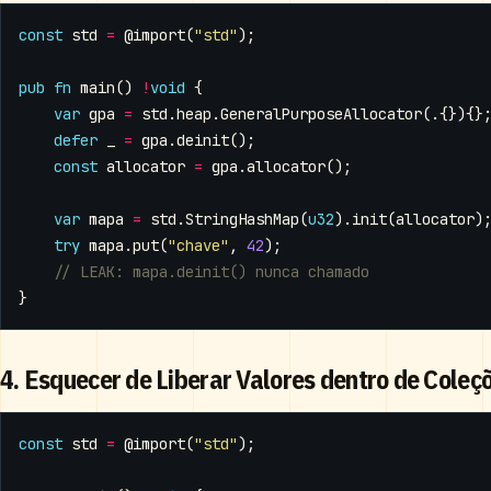
const
std
=
@import
(
"std"
);
pub
fn
main
()
!
void
{
var
gpa
=
std
.
heap
.
GeneralPurposeAllocator
(.{}){}
defer
_
=
gpa
.
deinit
();
const
allocator
=
gpa
.
allocator
();
var
mapa
=
std
.
StringHashMap
(
u32
).
init
(
allocator
)
try
mapa
.
put
(
"chave"
,
42
);
}
4. Esquecer de Liberar Valores dentro de Coleç
const
std
=
@import
(
"std"
);