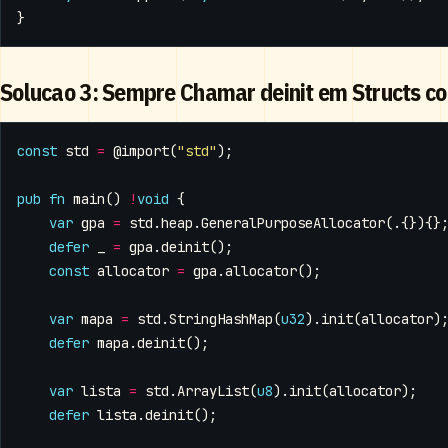
}
Solucao 3: Sempre Chamar deinit em Structs c
const
std
=
@import
(
"std"
);
pub
fn
main
()
!
void
{
var
gpa
=
std
.
heap
.
GeneralPurposeAllocator
(.{}){}
defer
_
=
gpa
.
deinit
();
const
allocator
=
gpa
.
allocator
();
var
mapa
=
std
.
StringHashMap
(
u32
).
init
(
allocator
)
defer
mapa
.
deinit
();
var
lista
=
std
.
ArrayList
(
u8
).
init
(
allocator
);
defer
lista
.
deinit
();