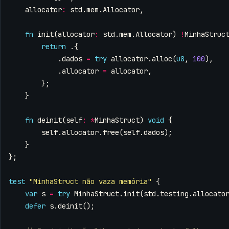
allocator
:
std
.
mem
.
Allocator
,
fn
init
(
allocator
:
std
.
mem
.
Allocator
)
!
MinhaStruc
return
.{
.
dados
=
try
allocator
.
alloc
(
u8
,
100
),
.
allocator
=
allocator
,
};
}
fn
deinit
(
self
:
*
MinhaStruct
)
void
{
self
.
allocator
.
free
(
self
.
dados
);
}
};
test
"MinhaStruct não vaza memória"
{
var
s
=
try
MinhaStruct
.
init
(
std
.
testing
.
allocato
defer
s
.
deinit
();