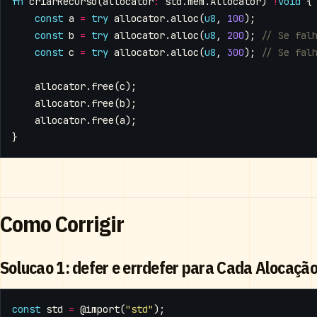
fn
criarRecurso
(
allocator
:
std
.
mem
.
Allocator
)
!
void
{
const
a
=
try
allocator
.
alloc
(
u8
,
100
);
const
b
=
try
allocator
.
alloc
(
u8
,
200
);
const
c
=
try
allocator
.
alloc
(
u8
,
300
);
allocator
.
free
(
c
);
allocator
.
free
(
b
);
allocator
.
free
(
a
);
}
Como Corrigir
Solucao 1: defer e errdefer para Cada Alocaçã
const
std
=
@import
(
"std"
);