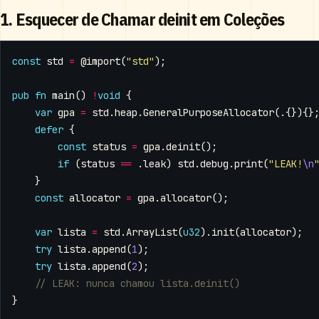
1. Esquecer de Chamar deinit em Coleções
const
std
=
@import
(
"std"
);
pub
fn
main
()
!
void
{
var
gpa
=
std
.
heap
.
GeneralPurposeAllocator
(.{}){}
defer
{
const
status
=
gpa
.
deinit
();
if
(
status
==
.
leak
)
std
.
debug
.
print
(
"LEAK!
\n
}
const
allocator
=
gpa
.
allocator
();
var
lista
=
std
.
ArrayList
(
u32
).
init
(
allocator
);
try
lista
.
append
(
1
);
try
lista
.
append
(
2
);
}