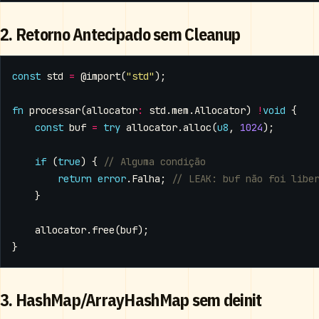
2. Retorno Antecipado sem Cleanup
const
std
=
@import
(
"std"
);
fn
processar
(
allocator
:
std
.
mem
.
Allocator
)
!
void
{
const
buf
=
try
allocator
.
alloc
(
u8
,
1024
);
if
(
true
)
{
return
error
.
Falha
;
}
allocator
.
free
(
buf
);
}
3. HashMap/ArrayHashMap sem deinit