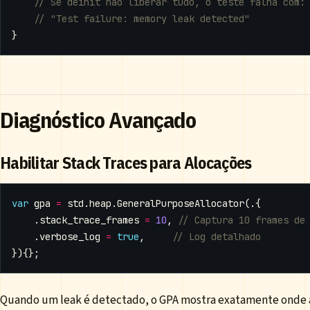
}
Diagnóstico Avançado
Habilitar Stack Traces para Alocações
var
gpa
=
std
.
heap
.
GeneralPurposeAllocator
(.{
.
stack_trace_frames
=
10
,
.
verbose_log
=
true
,
}){};
Quando um leak é detectado, o GPA mostra exatamente onde a