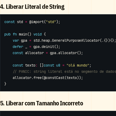
4. Liberar Literal de String
const
std
=
@import
(
"std"
);
pub
fn
main
()
void
{
var
gpa
=
std
.
heap
.
GeneralPurposeAllocator
(.{}){}
defer
_
=
gpa
.
deinit
();
const
allocator
=
gpa
.
allocator
();
const
texto
:
[]
const
u8
=
"olá mundo"
;
allocator
.
free
(
@constCast
(
texto
));
}
5. Liberar com Tamanho Incorreto