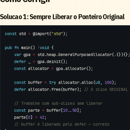
Solucao 1: Sempre Liberar o Ponteiro Original
const
std
=
@import
(
"std"
);
pub
fn
main
()
!
void
{
var
gpa
=
std
.
heap
.
GeneralPurposeAllocator
(.{}){}
defer
_
=
gpa
.
deinit
();
const
allocator
=
gpa
.
allocator
();
const
buffer
=
try
allocator
.
alloc
(
u8
,
100
);
defer
allocator
.
free
(
buffer
);
const
parte
=
buffer
[
10
..
50
];
parte
[
0
]
=
42
;