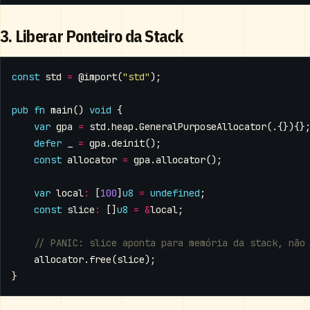
3. Liberar Ponteiro da Stack
const
std
=
@import
(
"std"
);
pub
fn
main
()
void
{
var
gpa
=
std
.
heap
.
GeneralPurposeAllocator
(.{}){}
defer
_
=
gpa
.
deinit
();
const
allocator
=
gpa
.
allocator
();
var
local
:
[
100
]
u8
=
undefined
;
const
slice
:
[]
u8
=
&
local
;
allocator
.
free
(
slice
);
}