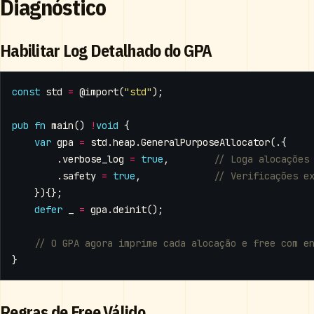
Diagnóstico
Habilitar Log Detalhado do GPA
const
std
=
@import
(
"std"
);
pub
fn
main
()
!
void
{
var
gpa
=
std
.
heap
.
GeneralPurposeAllocator
(.{
.
verbose_log
=
true
,
.
safety
=
true
,
}){};
defer
_
=
gpa
.
deinit
();
}
Regras de Free Válido