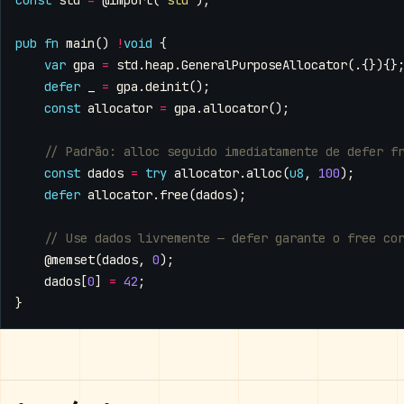
const
std
=
@import
(
"std"
);
pub
fn
main
()
!
void
{
var
gpa
=
std
.
heap
.
GeneralPurposeAllocator
(.{}){}
defer
_
=
gpa
.
deinit
();
const
allocator
=
gpa
.
allocator
();
const
dados
=
try
allocator
.
alloc
(
u8
,
100
);
defer
allocator
.
free
(
dados
);
@memset
(
dados
,
0
);
dados
[
0
]
=
42
;
}