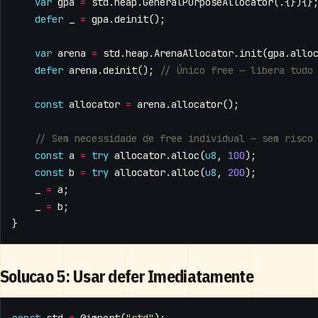
var
gpa
=
std
.
heap
.
GeneralPurposeAllocator
(.{}){}
defer
_
=
gpa
.
deinit
();
var
arena
=
std
.
heap
.
ArenaAllocator
.
init
(
gpa
.
allo
defer
arena
.
deinit
();
const
allocator
=
arena
.
allocator
();
const
a
=
try
allocator
.
alloc
(
u8
,
100
);
const
b
=
try
allocator
.
alloc
(
u8
,
200
);
_
=
a
;
_
=
b
;
}
Solucao 5: Usar defer Imediatamente