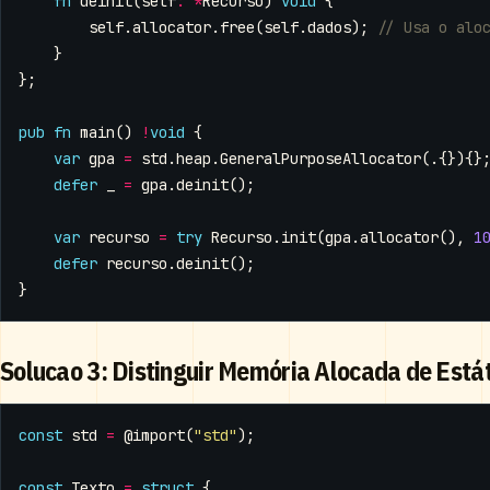
fn
deinit
(
self
:
*
Recurso
)
void
{
self
.
allocator
.
free
(
self
.
dados
);
}
};
pub
fn
main
()
!
void
{
var
gpa
=
std
.
heap
.
GeneralPurposeAllocator
(.{}){}
defer
_
=
gpa
.
deinit
();
var
recurso
=
try
Recurso
.
init
(
gpa
.
allocator
(),
1
defer
recurso
.
deinit
();
}
Solucao 3: Distinguir Memória Alocada de Está
const
std
=
@import
(
"std"
);
const
Texto
=
struct
{