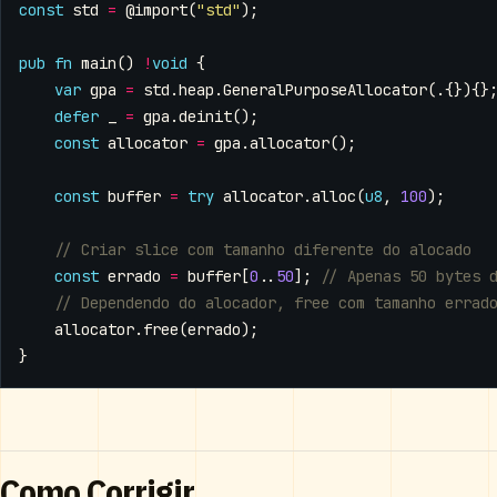
const
std
=
@import
(
"std"
);
pub
fn
main
()
!
void
{
var
gpa
=
std
.
heap
.
GeneralPurposeAllocator
(.{}){}
defer
_
=
gpa
.
deinit
();
const
allocator
=
gpa
.
allocator
();
const
buffer
=
try
allocator
.
alloc
(
u8
,
100
);
const
errado
=
buffer
[
0
..
50
];
allocator
.
free
(
errado
);
}
Como Corrigir