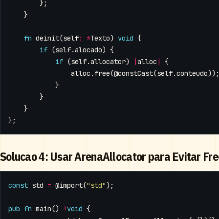
};
}
fn
deinit
(
self
:
*
Texto
)
void
{
if
(
self
.
alocado
)
{
if
(
self
.
allocator
)
|
alloc
|
{
alloc
.
free
(
@constCast
(
self
.
conteudo
))
}
}
}
};
Solucao 4: Usar ArenaAllocator para Evitar Fre
const
std
=
@import
(
"std"
);
pub
fn
main
()
!
void
{