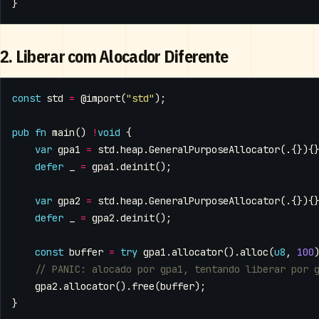
}
2. Liberar com Alocador Diferente
const
std
=
@import
(
"std"
);
pub
fn
main
()
!
void
{
var
gpa1
=
std
.
heap
.
GeneralPurposeAllocator
(.{}){
defer
_
=
gpa1
.
deinit
();
var
gpa2
=
std
.
heap
.
GeneralPurposeAllocator
(.{}){
defer
_
=
gpa2
.
deinit
();
const
buffer
=
try
gpa1
.
allocator
().
alloc
(
u8
,
100
gpa2
.
allocator
().
free
(
buffer
);
}