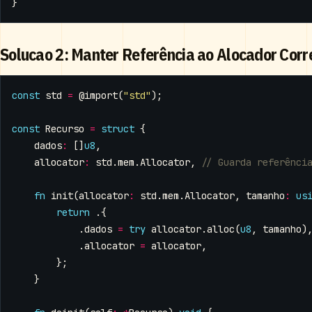
}
Solucao 2: Manter Referência ao Alocador Corr
const
std
=
@import
(
"std"
);
const
Recurso
=
struct
{
dados
:
[]
u8
,
allocator
:
std
.
mem
.
Allocator
,
fn
init
(
allocator
:
std
.
mem
.
Allocator
,
tamanho
:
us
return
.{
.
dados
=
try
allocator
.
alloc
(
u8
,
tamanho
)
.
allocator
=
allocator
,
};
}