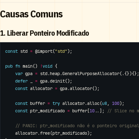
Causas Comuns
1. Liberar Ponteiro Modificado
const
std
=
@import
(
"std"
);
pub
fn
main
()
!
void
{
var
gpa
=
std
.
heap
.
GeneralPurposeAllocator
(.{}){}
defer
_
=
gpa
.
deinit
();
const
allocator
=
gpa
.
allocator
();
const
buffer
=
try
allocator
.
alloc
(
u8
,
100
);
const
ptr_modificado
=
buffer
[
10
..];
allocator
.
free
(
ptr_modificado
);