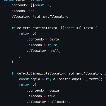
conteudo
:
[]
const
u8
,
alocado
:
bool
,
allocator
:
?
std
.
mem
.
Allocator
,
fn
deTextoEstatico
(
texto
:
[]
const
u8
)
Texto
{
return
.{
.
conteudo
=
texto
,
.
alocado
=
false
,
.
allocator
=
null
,
};
}
fn
deTextoDinamico
(
allocator
:
std
.
mem
.
Allocator
,
const
copia
=
try
allocator
.
dupe
(
u8
,
texto
);
return
.{
.
conteudo
=
copia
,
.
alocado
=
true
,
.
allocator
=
allocator
,