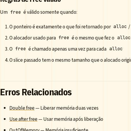
Um
é válido somente quando:
free
O ponteiro é exatamente o que foi retornado por
/
alloc
O alocador usado para
é o mesmo que fez o
free
alloc
O
é chamado apenas uma vez para cada
free
alloc
O slice passado tem o mesmo tamanho que o alocado orig
Erros Relacionados
Double free
— Liberar memória duas vezes
Use after free
— Usar memória após liberação
OutOfMemory
— Memória insuficiente