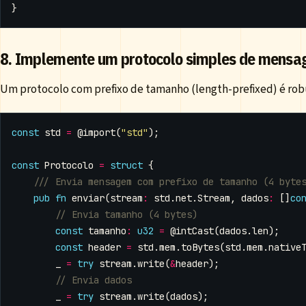
}
8. Implemente um protocolo simples de mensag
Um protocolo com prefixo de tamanho (length-prefixed) é ro
const
std
=
@import
(
"std"
);
const
Protocolo
=
struct
{
pub
fn
enviar
(
stream
:
std
.
net
.
Stream
,
dados
:
[]
co
const
tamanho
:
u32
=
@intCast
(
dados
.
len
);
const
header
=
std
.
mem
.
toBytes
(
std
.
mem
.
native
_
=
try
stream
.
write
(
&
header
);
_
=
try
stream
.
write
(
dados
);