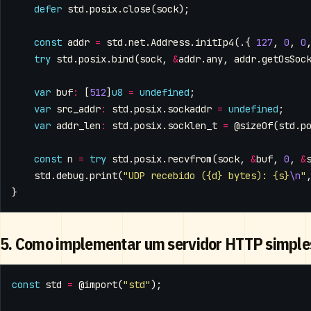
defer
std
.
posix
.
close
(
sock
);
const
addr
=
std
.
net
.
Address
.
initIp4
(.{
127
,
0
,
0
try
std
.
posix
.
bind
(
sock
,
&
addr
.
any
,
addr
.
getOsSoc
var
buf
:
[
512
]
u8
=
undefined
;
var
src_addr
:
std
.
posix
.
sockaddr
=
undefined
;
var
addr_len
:
std
.
posix
.
socklen_t
=
@sizeOf
(
std
.
p
const
n
=
try
std
.
posix
.
recvfrom
(
sock
,
&
buf
,
0
,
&
std
.
debug
.
print
(
"UDP recebido ({d} bytes): {s}
\n
"
}
5. Como implementar um servidor HTTP simple
const
std
=
@import
(
"std"
);