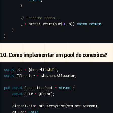
}
_
=
stream
.
write
(
buf
[
0
..
n
])
catch
return
;
}
}
10. Como implementar um pool de conexões?
const
std
=
@import
(
"std"
);
const
Allocator
=
std
.
mem
.
Allocator
;
pub
const
ConnectionPool
=
struct
{
const
Self
=
@This
();
disponíveis
:
std
.
ArrayList
(
std
.
net
.
Stream
),
em_uso
:
usize
,