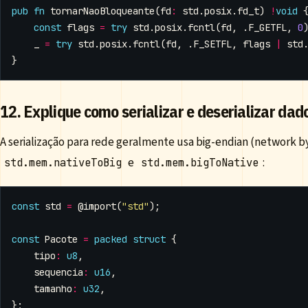
pub
fn
tornarNaoBloqueante
(
fd
:
std
.
posix
.
fd_t
)
!
void
const
flags
=
try
std
.
posix
.
fcntl
(
fd
,
.
F_GETFL
,
0
_
=
try
std
.
posix
.
fcntl
(
fd
,
.
F_SETFL
,
flags
|
std
}
12. Explique como serializar e deserializar da
A serialização para rede geralmente usa big-endian (network by
e
:
std.mem.nativeToBig
std.mem.bigToNative
const
std
=
@import
(
"std"
);
const
Pacote
=
packed
struct
{
tipo
:
u8
,
sequencia
:
u16
,
tamanho
:
u32
,
};