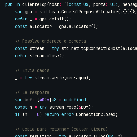
pub
fn
clienteTcp
(
host
:
[]
const
u8
,
porta
:
u16
,
mensa
var
gpa
=
std
.
heap
.
GeneralPurposeAllocator
(.{}){}
defer
_
=
gpa
.
deinit
();
const
allocator
=
gpa
.
allocator
();
const
stream
=
try
std
.
net
.
tcpConnectToHost
(
alloc
defer
stream
.
close
();
_
=
try
stream
.
write
(
mensagem
);
var
buf
:
[
4096
]
u8
=
undefined
;
const
n
=
try
stream
.
read
(
&
buf
);
if
(
n
==
0
)
return
error
.
ConnectionClosed
;
const
resultado
=
try
allocator
.
alloc
(
u8
,
n
);