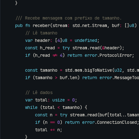
}
pub
fn
receber
(
stream
:
std
.
net
.
Stream
,
buf
:
[]
u8
)
var
header
:
[
4
]
u8
=
undefined
;
const
h_read
=
try
stream
.
read
(
&
header
);
if
(
h_read
!=
4
)
return
error
.
ProtocolError
;
const
tamanho
=
std
.
mem
.
bigToNative
(
u32
,
std
.
if
(
tamanho
>
buf
.
len
)
return
error
.
MessageTo
var
total
:
usize
=
0
;
while
(
total
<
tamanho
)
{
const
n
=
try
stream
.
read
(
buf
[
total
..
tama
if
(
n
==
0
)
return
error
.
ConnectionClosed
total
+=
n
;
}