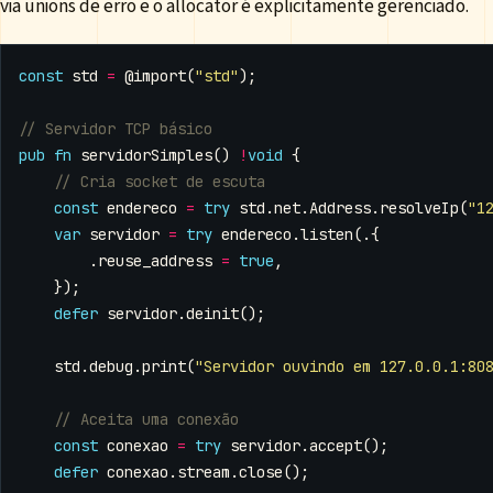
via unions de erro e o allocator é explicitamente gerenciado.
const
std
=
@import
(
"std"
);
pub
fn
servidorSimples
()
!
void
{
const
endereco
=
try
std
.
net
.
Address
.
resolveIp
(
"1
var
servidor
=
try
endereco
.
listen
(.{
.
reuse_address
=
true
,
});
defer
servidor
.
deinit
();
std
.
debug
.
print
(
"Servidor ouvindo em 127.0.0.1:80
const
conexao
=
try
servidor
.
accept
();
defer
conexao
.
stream
.
close
();