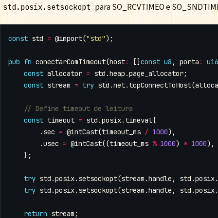
para SO_RCVTIMEO e SO_SNDTIM
std.posix.setsockopt
const
std
=
@import
(
"std"
);
pub
fn
conectarComTimeout
(
host
:
[]
const
u8
,
porta
:
u1
const
allocator
=
std
.
heap
.
page_allocator
;
const
stream
=
try
std
.
net
.
tcpConnectToHost
(
alloc
const
timeout
=
std
.
posix
.
timeval
{
.
sec
=
@intCast
(
timeout_ms
/
1000
),
.
usec
=
@intCast
((
timeout_ms
%
1000
)
*
1000
),
};
try
std
.
posix
.
setsockopt
(
stream
.
handle
,
std
.
posix
try
std
.
posix
.
setsockopt
(
stream
.
handle
,
std
.
posix
return
stream
;