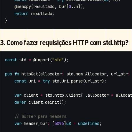
@memcpy
(
resultado
,
buf
[
0
..
n
]);
return
resultado
;
}
3. Como fazer requisições HTTP com std.http?
const
std
=
@import
(
"std"
);
pub
fn
httpGet
(
allocator
:
std
.
mem
.
Allocator
,
url_str
:
const
uri
=
try
std
.
Uri
.
parse
(
url_str
);
var
client
=
std
.
http
.
Client
{
.
allocator
=
alloca
defer
client
.
deinit
();
var
header_buf
:
[
4096
]
u8
=
undefined
;