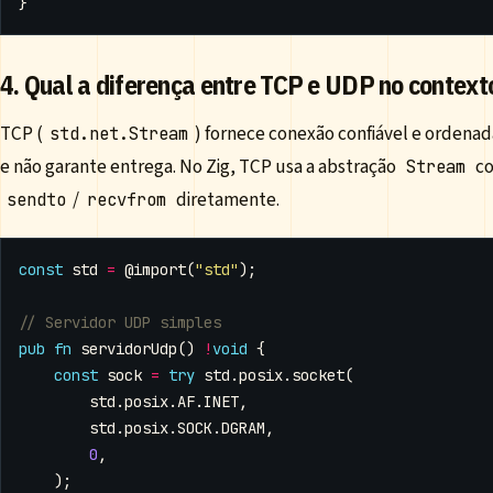
}
4. Qual a diferença entre TCP e UDP no context
TCP (
) fornece conexão confiável e ordenad
std.net.Stream
e não garante entrega. No Zig, TCP usa a abstração
c
Stream
/
diretamente.
sendto
recvfrom
const
std
=
@import
(
"std"
);
pub
fn
servidorUdp
()
!
void
{
const
sock
=
try
std
.
posix
.
socket
(
std
.
posix
.
AF
.
INET
,
std
.
posix
.
SOCK
.
DGRAM
,
0
,
);