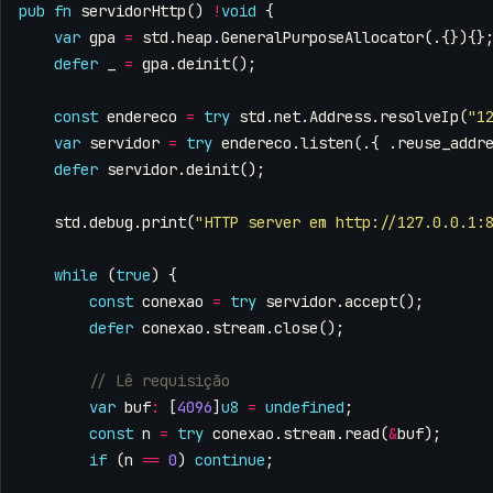
pub
fn
servidorHttp
()
!
void
{
var
gpa
=
std
.
heap
.
GeneralPurposeAllocator
(.{}){}
defer
_
=
gpa
.
deinit
();
const
endereco
=
try
std
.
net
.
Address
.
resolveIp
(
"1
var
servidor
=
try
endereco
.
listen
(.{
.
reuse_addr
defer
servidor
.
deinit
();
std
.
debug
.
print
(
"HTTP server em http://127.0.0.1:
while
(
true
)
{
const
conexao
=
try
servidor
.
accept
();
defer
conexao
.
stream
.
close
();
var
buf
:
[
4096
]
u8
=
undefined
;
const
n
=
try
conexao
.
stream
.
read
(
&
buf
);
if
(
n
==
0
)
continue
;