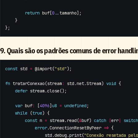
return
buf
[
0
..
tamanho
];
}
};
9. Quais são os padrões comuns de error handli
const
std
=
@import
(
"std"
);
fn
tratarConexao
(
stream
:
std
.
net
.
Stream
)
void
{
defer
stream
.
close
();
var
buf
:
[
4096
]
u8
=
undefined
;
while
(
true
)
{
const
n
=
stream
.
read
(
&
buf
)
catch
|
err
|
switc
error
.
ConnectionResetByPeer
=>
{
std
.
debug
.
print
(
"Conexão resetada pel