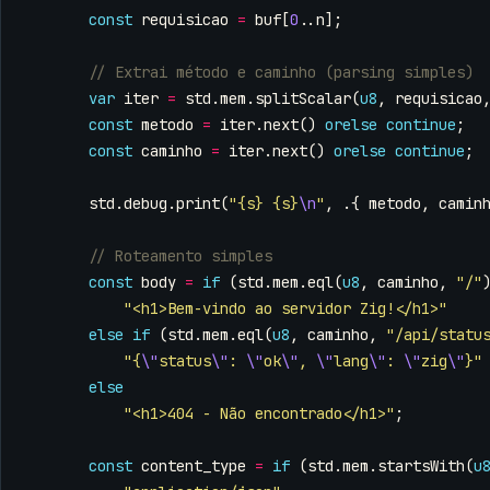
const
requisicao
=
buf
[
0
..
n
];
var
iter
=
std
.
mem
.
splitScalar
(
u8
,
requisicao
const
metodo
=
iter
.
next
()
orelse
continue
;
const
caminho
=
iter
.
next
()
orelse
continue
;
std
.
debug
.
print
(
"{s} {s}
\n
"
,
.{
metodo
,
camin
const
body
=
if
(
std
.
mem
.
eql
(
u8
,
caminho
,
"/"
"<h1>Bem-vindo ao servidor Zig!</h1>"
else
if
(
std
.
mem
.
eql
(
u8
,
caminho
,
"/api/statu
"{
\"
status
\"
: 
\"
ok
\"
, 
\"
lang
\"
: 
\"
zig
\"
}"
else
"<h1>404 - Não encontrado</h1>"
;
const
content_type
=
if
(
std
.
mem
.
startsWith
(
u