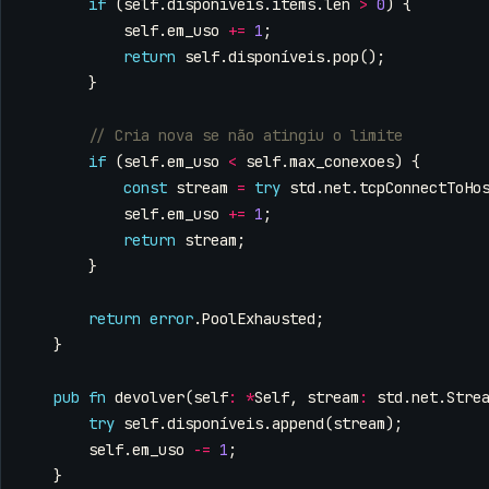
if
(
self
.
disponíveis
.
items
.
len
>
0
)
{
self
.
em_uso
+=
1
;
return
self
.
disponíveis
.
pop
();
}
if
(
self
.
em_uso
<
self
.
max_conexoes
)
{
const
stream
=
try
std
.
net
.
tcpConnectToHo
self
.
em_uso
+=
1
;
return
stream
;
}
return
error
.
PoolExhausted
;
}
pub
fn
devolver
(
self
:
*
Self
,
stream
:
std
.
net
.
Stre
try
self
.
disponíveis
.
append
(
stream
);
self
.
em_uso
-=
1
;
}