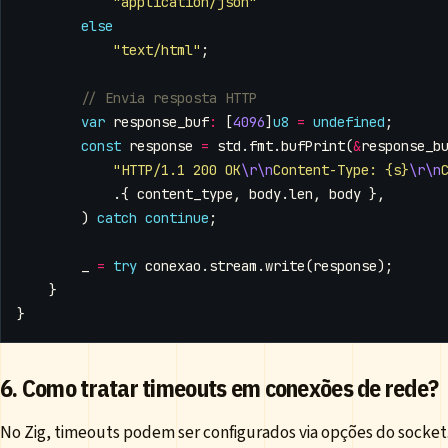
"application/json"
else
"text/html"
;
var
response_buf
:
[
4096
]
u8
=
undefined
;
const
response
=
std
.
fmt
.
bufPrint
(
&
response_b
"HTTP/1.1 200 OK
\r\n
Content-Type: {s}
\r\n
.{
content_type
,
body
.
len
,
body
},
)
catch
continue
;
_
=
try
conexao
.
stream
.
write
(
response
);
}
}
6. Como tratar timeouts em conexões de rede?
No Zig, timeouts podem ser configurados via opções do socket. 