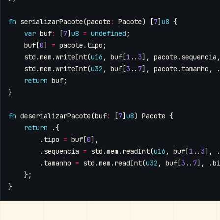
fn
serializarPacote
(
pacote
:
Pacote
)
[
7
]
u8
{
var
buf
:
[
7
]
u8
=
undefined
;
buf
[
0
]
=
pacote
.
tipo
;
std
.
mem
.
writeInt
(
u16
,
buf
[
1
..
3
],
pacote
.
sequencia
std
.
mem
.
writeInt
(
u32
,
buf
[
3
..
7
],
pacote
.
tamanho
,
return
buf
;
}
fn
deserializarPacote
(
buf
:
[
7
]
u8
)
Pacote
{
return
.{
.
tipo
=
buf
[
0
],
.
sequencia
=
std
.
mem
.
readInt
(
u16
,
buf
[
1
..
3
],
.
tamanho
=
std
.
mem
.
readInt
(
u32
,
buf
[
3
..
7
],
.
b
};
}