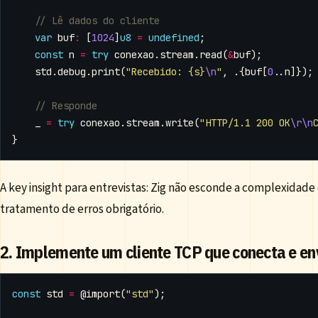
var
buf
:
[
1024
]
u8
=
undefined
;
const
n
=
try
conexao
.
stream
.
read
(
&
buf
);
std
.
debug
.
print
(
"Recebido: {s}
\n
"
,
.{
buf
[
0
..
n
]});
_
=
try
conexao
.
stream
.
write
(
"HTTP/1.1 200 OK
\r\n
}
A key insight para entrevistas: Zig não esconde a complexidade
tratamento de erros obrigatório.
2. Implemente um cliente TCP que conecta e en
const
std
=
@import
(
"std"
);