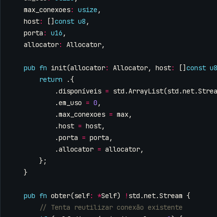
max_conexoes
:
usize
,
host
:
[]
const
u8
,
porta
:
u16
,
allocator
:
Allocator
,
pub
fn
init
(
allocator
:
Allocator
,
host
:
[]
const
u
return
.{
.
disponíveis
=
std
.
ArrayList
(
std
.
net
.
Stre
.
em_uso
=
0
,
.
max_conexoes
=
max
,
.
host
=
host
,
.
porta
=
porta
,
.
allocator
=
allocator
,
};
}
pub
fn
obter
(
self
:
*
Self
)
!
std
.
net
.
Stream
{