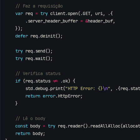
var
req
=
try
client
.
open
(.
GET
,
uri
,
.{
.
server_header_buffer
=
&
header_buf
,
});
defer
req
.
deinit
();
try
req
.
send
();
try
req
.
wait
();
if
(
req
.
status
!=
.
ok
)
{
std
.
debug
.
print
(
"HTTP Error: {}
\n
"
,
.{
req
.
sta
return
error
.
HttpError
;
}
const
body
=
try
req
.
reader
().
readAllAlloc
(
alloca
return
body
;