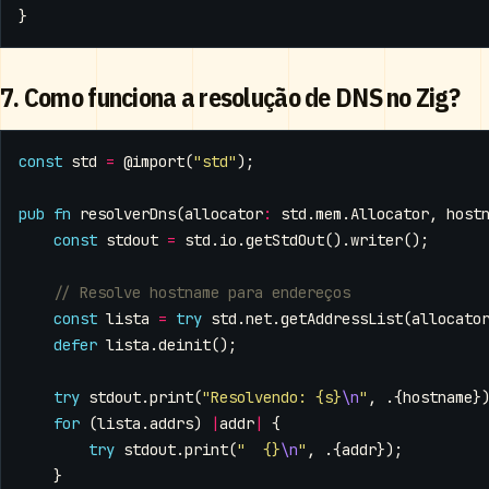
}
7. Como funciona a resolução de DNS no Zig?
const
std
=
@import
(
"std"
);
pub
fn
resolverDns
(
allocator
:
std
.
mem
.
Allocator
,
host
const
stdout
=
std
.
io
.
getStdOut
().
writer
();
const
lista
=
try
std
.
net
.
getAddressList
(
allocato
defer
lista
.
deinit
();
try
stdout
.
print
(
"Resolvendo: {s}
\n
"
,
.{
hostname
}
for
(
lista
.
addrs
)
|
addr
|
{
try
stdout
.
print
(
"  {}
\n
"
,
.{
addr
});
}