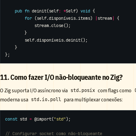
pub
fn
deinit
(
self
:
*
Self
)
void
{
for
(
self
.
disponíveis
.
items
)
|
stream
|
{
stream
.
close
();
}
self
.
disponíveis
.
deinit
();
}
};
11. Como fazer I/O não-bloqueante no Zig?
O Zig suporta I/O assíncrono via
com flags como
std.posix
moderna usa
para multiplexar conexões:
std.io.poll
const
std
=
@import
(
"std"
);