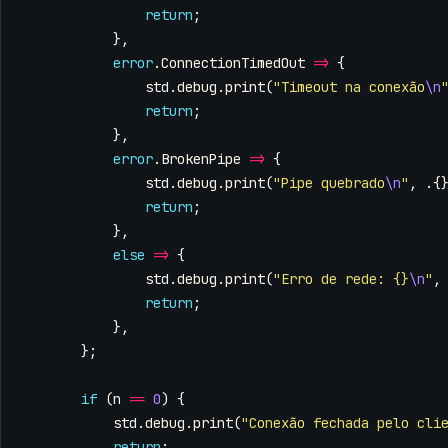
return
;
},
error
.
ConnectionTimedOut
=>
{
std
.
debug
.
print
(
"Timeout na conexão
\n
return
;
},
error
.
BrokenPipe
=>
{
std
.
debug
.
print
(
"Pipe quebrado
\n
"
,
.{
return
;
},
else
=>
{
std
.
debug
.
print
(
"Erro de rede: {}
\n
"
,
return
;
},
};
if
(
n
==
0
)
{
std
.
debug
.
print
(
"Conexão fechada pelo cli
return
;