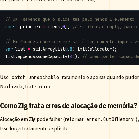
const
primeiro
=
items
[
0
];
var
list
=
std
.
ArrayList
(
u8
).
init
(
allocator
);
list
.
appendAssumeCapacity
(
42
);
Use
raramente e apenas quando puder p
catch unreachable
Na dúvida, trate o erro.
Como Zig trata erros de alocação de memória?
Alocação em Zig pode falhar (retornar
)
error.OutOfMemory
Isso força tratamento explícito: