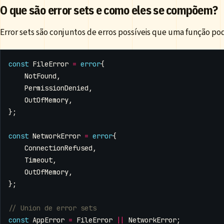
O que são error sets e como eles se compõem?
Error sets são conjuntos de erros possíveis que uma função pod
const
FileError
=
error
{
NotFound
,
PermissionDenied
,
OutOfMemory
,
};
const
NetworkError
=
error
{
ConnectionRefused
,
Timeout
,
OutOfMemory
,
};
const
AppError
=
FileError
||
NetworkError
;