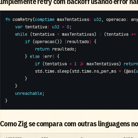
Implemente retry com backoff usando error han
fn
comRetry
(
comptime
maxTentativas
:
u32
,
operacao
:
an
var
tentativa
:
u32
=
0
;
while
(
tentativa
<
maxTentativas
)
:
(
tentativa
+=
if
(
operacao
())
|
resultado
|
{
return
resultado
;
}
else
|
err
|
{
if
(
tentativa
+
1
>=
maxTentativas
)
retur
std
.
time
.
sleep
(
std
.
time
.
ns_per_ms
*
(
@as
(
}
}
unreachable
;
}
Como Zig se compara com outras linguagens no