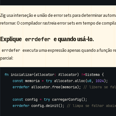
Zig usa interseção e união de error sets para determinar aut
retornar. O compilador rastreia error sets em tempo de compil
Explique
e quando usá-lo.
errdefer
executa uma expressão apenas quando a função ret
errdefer
parcial:
fn
inicializar
(
allocator
:
Allocator
)
!*
Sistema
{
const
memoria
=
try
allocator
.
alloc
(
u8
,
1024
);
errdefer
allocator
.
free
(
memoria
);
const
config
=
try
carregarConfig
();
errdefer
config
.
deinit
();