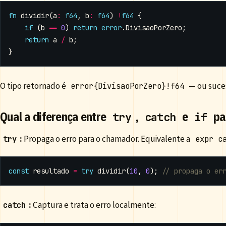
fn
dividir
(
a
:
f64
,
b
:
f64
)
!
f64
{
if
(
b
==
0
)
return
error
.
DivisaoPorZero
;
return
a
/
b
;
}
O tipo retornado é
— ou suce
error{DivisaoPorZero}!f64
Qual a diferença entre
,
e
pa
try
catch
if
:
Propaga o erro para o chamador. Equivalente a
try
expr c
const
resultado
=
try
dividir
(
10
,
0
);
:
Captura e trata o erro localmente:
catch