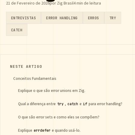
21 de Fevereiro de 2026
por Zig Brasil
4 min de leitura
ENTREVISTAS
ERROR HANDLING
ERROS
TRY
CATCH
NESTE ARTIGO
Conceitos Fundamentais
Explique o que são error unions em Zig.
Qual a diferença entre
,
e
para error handling?
try
catch
if
O que são error sets e como eles se compõem?
Explique
e quando usá-lo.
errdefer