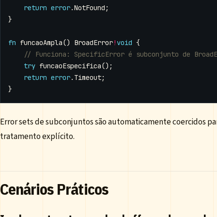
return
error
.
NotFound
;
}
fn
funcaoAmpla
()
BroadError
!
void
{
try
funcaoEspecifica
();
return
error
.
Timeout
;
}
Error sets de subconjuntos são automaticamente coercidos par
tratamento explícito.
Cenários Práticos