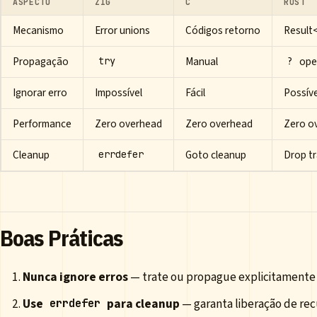
ASPECTO
ZIG
C
RUST
Mecanismo
Error unions
Códigos retorno
Result
Propagação
Manual
ope
try
?
Ignorar erro
Impossível
Fácil
Possív
Performance
Zero overhead
Zero overhead
Zero o
Cleanup
Goto cleanup
Drop tr
errdefer
Boas Práticas
Nunca ignore erros
— trate ou propague explicitamente
Use
para cleanup
— garanta liberação de rec
errdefer