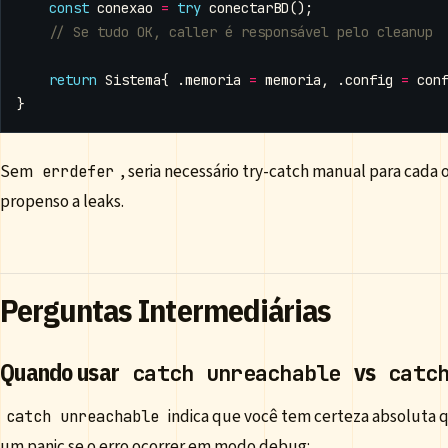
const
conexao
=
try
conectarBD
();
return
Sistema
{
.
memoria
=
memoria
,
.
config
=
con
}
Sem
, seria necessário try-catch manual para cada
errdefer
propenso a leaks.
Perguntas Intermediárias
Quando usar
vs
catch unreachable
catc
indica que você tem certeza absoluta q
catch unreachable
um panic se o erro ocorrer em modo debug: