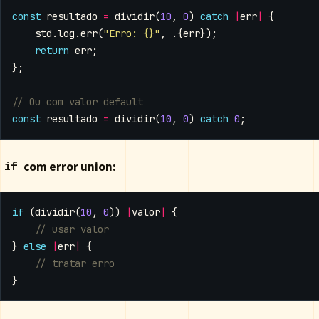
const
resultado
=
dividir
(
10
,
0
)
catch
|
err
|
{
std
.
log
.
err
(
"Erro: {}"
,
.{
err
});
return
err
;
};
const
resultado
=
dividir
(
10
,
0
)
catch
0
;
com error union:
if
if
(
dividir
(
10
,
0
))
|
valor
|
{
}
else
|
err
|
{
}