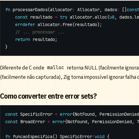
fn
processarDados
(
allocator
:
Allocator
,
dados
:
[]
cons
const
resultado
=
try
allocator
.
alloc
(
u8
,
dados
.
l
errdefer
allocator
.
free
(
resultado
);
return
resultado
;
}
Diferente de C onde
retorna NULL (facilmente ignor
malloc
(facilmente não capturada), Zig torna impossível ignorar falha 
Como converter entre error sets?
const
SpecificError
=
error
{
NotFound
,
PermissionDenie
const
BroadError
=
error
{
NotFound
,
PermissionDenied
,
fn
funcaoEspecifica
()
SpecificError
!
void
{