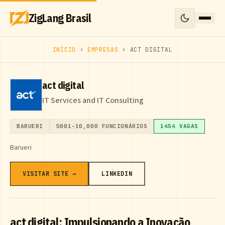
ZigLang Brasil
INÍCIO
›
EMPRESAS
› ACT DIGITAL
act digital
IT Services and IT Consulting
BARUERI
5001-10,000 FUNCIONÁRIOS
1454 VAGAS
Barueri
VISITAR SITE →
LINKEDIN
act digital: Impulsionando a Inovação