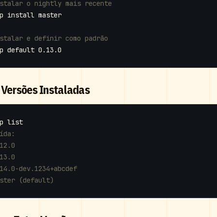
stalar o nightly mais recente
stalar e definir como padrão
r Versões Instaladas
ída:
12.0
13.0
14.0-dev.1234+abcdef
ster (default)