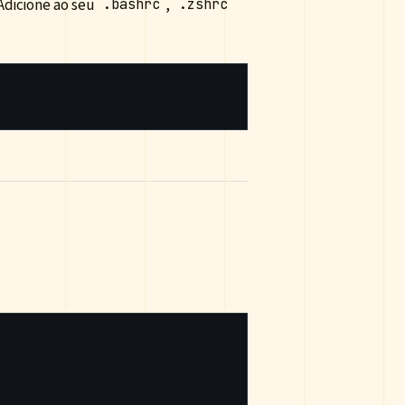
 Adicione ao seu
,
.bashrc
.zshrc