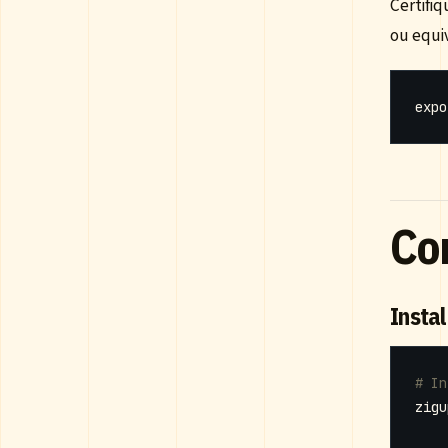
Certifiq
ou equi
expo
Co
Insta
# In