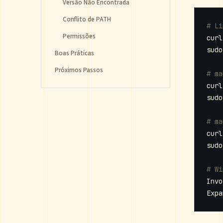
Versão Não Encontrada
Conflito de PATH
# Li
Permissões
curl
Boas Práticas
Próximos Passos
# ma
curl
# ma
curl
# Wi
Invo