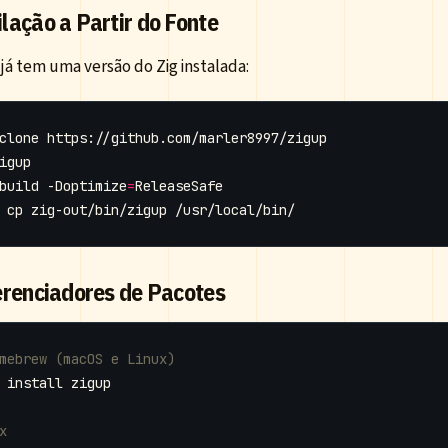
lação a Partir do Fonte
já tem uma versão do Zig instalada:
build -Doptimize
=
erenciadores de Pacotes
mebrew (macOS e Linux)
x