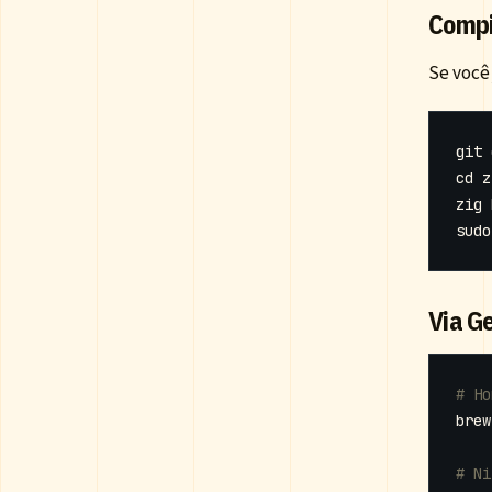
Compi
Se você 
cd
zig 
Via G
# Ho
# Ni