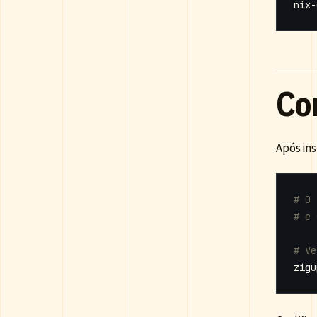
Con
Após ins
# O 
# e 
# Ve