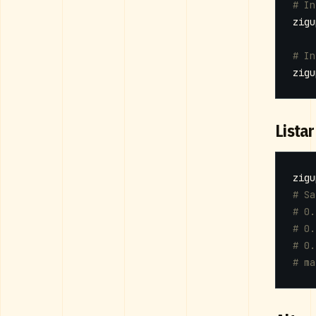
# In
# In
Lista
# Sa
# 0.
# 0.
# 0.
# ma