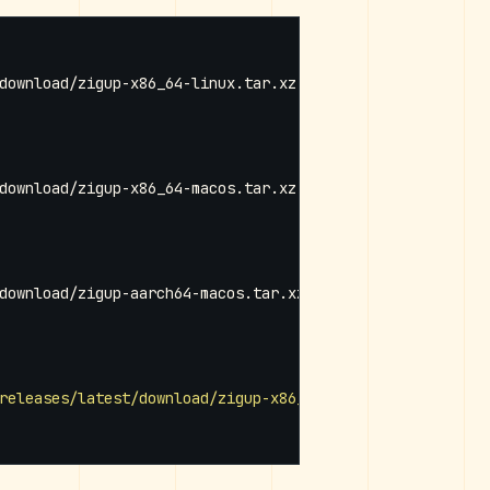
download/zigup-x86_64-linux.tar.xz 
|
download/zigup-x86_64-macos.tar.xz 
|
download/zigup-aarch64-macos.tar.xz 
|
releases/latest/download/zigup-x86_64-windows.zip"