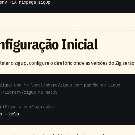
figuração Inicial
talar o zigup, configure o diretório onde as versões do Zig ser
zigup usa ~/.local/share/zigup por padrão no Linux
~/Library/zigup no macOS
rifique a configuração