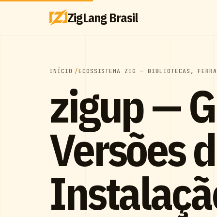
ZigLang Brasil
INÍCIO
ECOSSISTEMA ZIG — BIBLIOTECAS, FERR
zigup — G
Versões d
Instalaçã