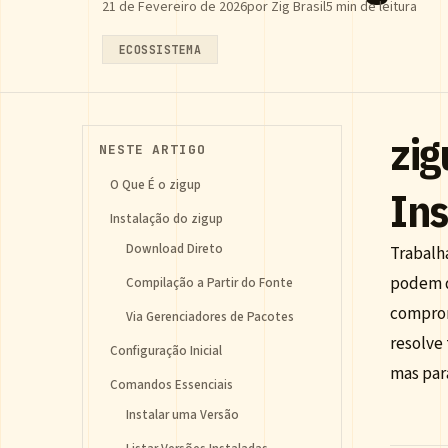
21 de Fevereiro de 2026
por Zig Brasil
5 min de leitura
ECOSSISTEMA
zig
NESTE ARTIGO
O Que É o zigup
Ins
Instalação do zigup
Download Direto
Trabalh
podem d
Compilação a Partir do Fonte
comprom
Via Gerenciadores de Pacotes
resolve
Configuração Inicial
mas para
Comandos Essenciais
Instalar uma Versão