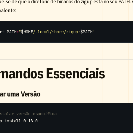
ue-se de que o diretório de binários do zigup está no seu PATH.
valente:
rt
PATH
=
"
$HOME
/.local/share/zigup:
$PATH
"
mandos Essenciais
lar uma Versão
stalar versão específica