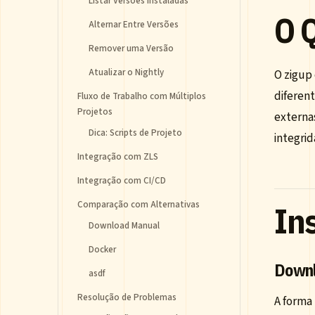
Listar Versões Instaladas
O 
Alternar Entre Versões
Remover uma Versão
Atualizar o Nightly
O zigup
diferent
Fluxo de Trabalho com Múltiplos
Projetos
externas
Dica: Scripts de Projeto
integrid
Integração com ZLS
Integração com CI/CD
Comparação com Alternativas
In
Download Manual
Docker
Downl
asdf
Resolução de Problemas
A forma 