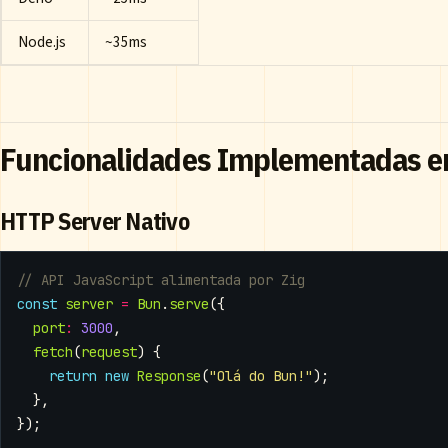
Node.js
~35ms
Funcionalidades Implementadas e
HTTP Server Nativo
const
server
=
Bun
.
serve
({
port
:
3000
,
fetch
(
request
)
{
return
new
Response
(
"Olá do Bun!"
);
},
});