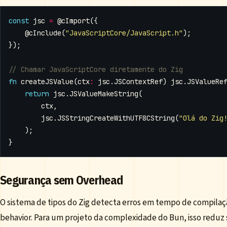
const
jsc
=
@cImport
({
@cInclude
(
"JavaScriptCore/JavaScript.h"
);
});
fn
createJSValue
(
ctx
:
jsc
.
JSContextRef
)
jsc
.
JSValueRe
return
jsc
.
JSValueMakeString
(
ctx
,
jsc
.
JSStringCreateWithUTF8CString
(
"Olá do Zig
);
}
Segurança sem Overhead
O sistema de tipos do Zig detecta erros em tempo de compila
behavior. Para um projeto da complexidade do Bun, isso reduz s