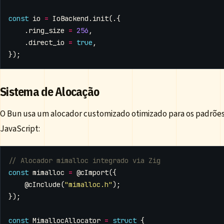
const
io
=
IoBackend
.
init
(.{
.
ring_size
=
256
,
.
direct_io
=
true
,
});
Sistema de Alocação
O Bun usa um alocador customizado otimizado para os padrõe
JavaScript:
const
mimalloc
=
@cImport
({
@cInclude
(
"mimalloc.h"
);
});
const
MimallocAllocator
=
struct
{