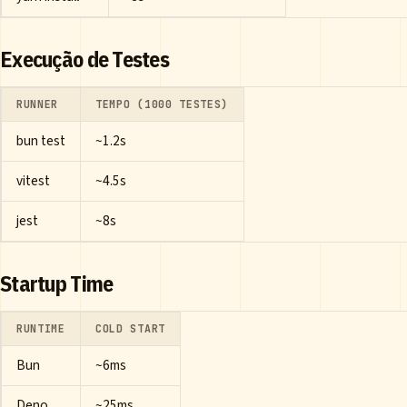
Execução de Testes
RUNNER
TEMPO (1000 TESTES)
bun test
~1.2s
vitest
~4.5s
jest
~8s
Startup Time
RUNTIME
COLD START
Bun
~6ms
Deno
~25ms