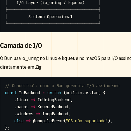
Camada de I/O
O Bun usa io_uring no Linux e kqueue no macOS para I/O assí
diretamente em Zig:
const
IoBackend
=
switch
(
builtin
.
os
.
tag
)
{
.
linux
=>
IoUringBackend
,
.
macos
=>
KqueueBackend
,
.
windows
=>
IocpBackend
,
else
=>
@compileError
(
"OS não suportado"
),
};