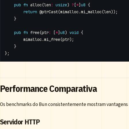
pub
fn
alloc
(
len
:
usize
)
?
[
*
]
u8
{
return
@ptrCast
(
mimalloc
.
mi_malloc
(
len
));
}
pub
fn
free
(
ptr
:
[
*
]
u8
)
void
{
mimalloc
.
mi_free
(
ptr
);
}
};
Performance Comparativa
Os benchmarks do Bun consistentemente mostram vantagens sig
Servidor HTTP