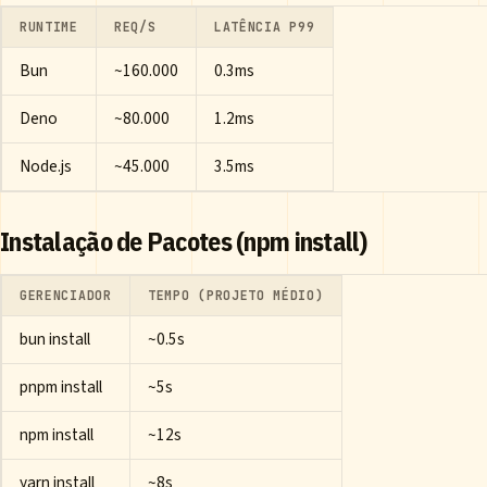
RUNTIME
REQ/S
LATÊNCIA P99
Bun
~160.000
0.3ms
Deno
~80.000
1.2ms
Node.js
~45.000
3.5ms
Instalação de Pacotes (npm install)
GERENCIADOR
TEMPO (PROJETO MÉDIO)
bun install
~0.5s
pnpm install
~5s
npm install
~12s
yarn install
~8s