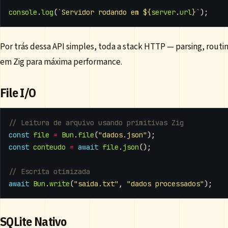
console
.
log
(
`Servidor rodando em 
${
server
.
url
}
`
);
Por trás dessa API simples, toda a stack HTTP — parsing, routi
em Zig para máxima performance.
File I/O
const
file
=
Bun
.
file
(
"dados.json"
);
const
conteudo
=
await
file
.
json
();
await
Bun
.
write
(
"saida.txt"
,
"dados processados"
);
SQLite Nativo