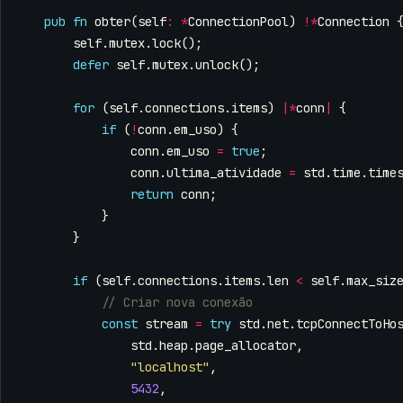
pub
fn
obter
(
self
:
*
ConnectionPool
)
!*
Connection
self
.
mutex
.
lock
();
defer
self
.
mutex
.
unlock
();
for
(
self
.
connections
.
items
)
|*
conn
|
{
if
(
!
conn
.
em_uso
)
{
conn
.
em_uso
=
true
;
conn
.
ultima_atividade
=
std
.
time
.
time
return
conn
;
}
}
if
(
self
.
connections
.
items
.
len
<
self
.
max_siz
const
stream
=
try
std
.
net
.
tcpConnectToHo
std
.
heap
.
page_allocator
,
"localhost"
,
5432
,