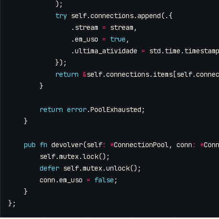
);
try
self
.
connections
.
append
(.{
.
stream
=
stream
,
.
em_uso
=
true
,
.
ultima_atividade
=
std
.
time
.
timestam
});
return
&
self
.
connections
.
items
[
self
.
conne
}
return
error
.
PoolExhausted
;
}
pub
fn
devolver
(
self
:
*
ConnectionPool
,
conn
:
*
Con
self
.
mutex
.
lock
();
defer
self
.
mutex
.
unlock
();
conn
.
em_uso
=
false
;
}
};