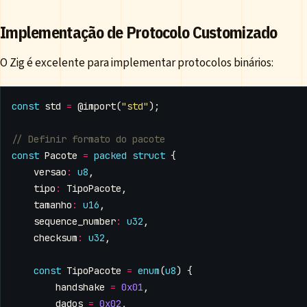
Implementação de Protocolo Customizado
O Zig é excelente para implementar protocolos binários:
const
std
=
@import
(
"std"
);
const
Pacote
=
packed
struct
{
versao
:
u8
,
tipo
:
TipoPacote
,
tamanho
:
u16
,
sequence_number
:
u32
,
checksum
:
u32
,
const
TipoPacote
=
enum
(
u8
)
{
handshake
=
0x01
,
dados
=
0x02
,