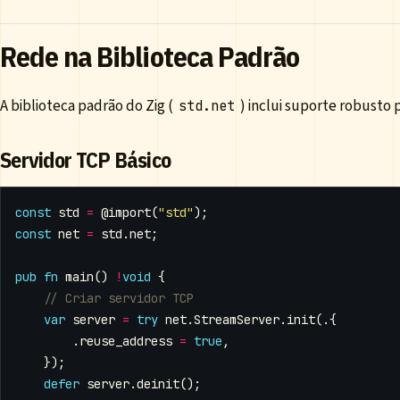
Rede na Biblioteca Padrão
A biblioteca padrão do Zig (
) inclui suporte robusto
std.net
Servidor TCP Básico
const
std
=
@import
(
"std"
);
const
net
=
std
.
net
;
pub
fn
main
()
!
void
{
var
server
=
try
net
.
StreamServer
.
init
(.{
.
reuse_address
=
true
,
});
defer
server
.
deinit
();