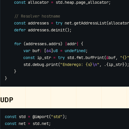
const
allocator
=
std
.
heap
.
page_allocator
;
const
addresses
=
try
net
.
getAddressList
(
allocato
defer
addresses
.
deinit
();
for
(
addresses
.
addrs
)
|
addr
|
{
var
buf
:
[
64
]
u8
=
undefined
;
const
ip_str
=
try
std
.
fmt
.
bufPrint
(
&
buf
,
"{}
std
.
debug
.
print
(
"Endereço: {s}
\n
"
,
.{
ip_str
})
}
}
UDP
const
std
=
@import
(
"std"
);
const
net
=
std
.
net
;