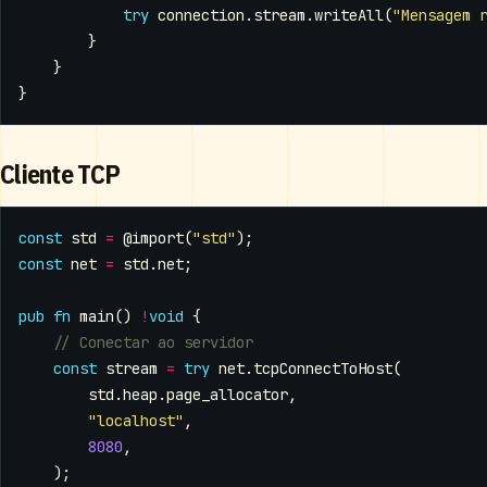
try
connection
.
stream
.
writeAll
(
"Mensagem 
}
}
}
Cliente TCP
const
std
=
@import
(
"std"
);
const
net
=
std
.
net
;
pub
fn
main
()
!
void
{
const
stream
=
try
net
.
tcpConnectToHost
(
std
.
heap
.
page_allocator
,
"localhost"
,
8080
,
);