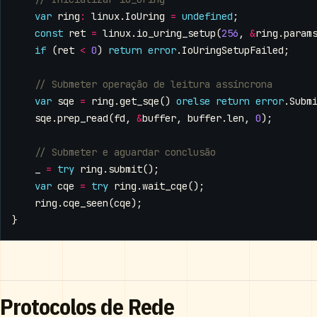
var
ring
:
linux
.
IoUring
=
undefined
;
const
ret
=
linux
.
io_uring_setup
(
256
,
&
ring
.
param
if
(
ret
<
0
)
return
error
.
IoUringSetupFailed
;
var
sqe
=
ring
.
get_sqe
()
orelse
return
error
.
Subm
sqe
.
prep_read
(
fd
,
&
buffer
,
buffer
.
len
,
0
);
_
=
try
ring
.
submit
();
var
cqe
=
try
ring
.
wait_cqe
();
ring
.
cqe_seen
(
cqe
);
}
Protocolos de Rede