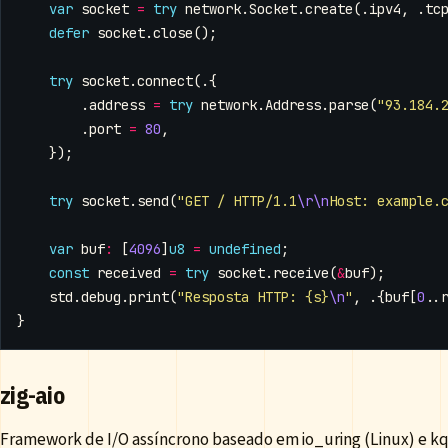
var
socket
=
try
network
.
Socket
.
create
(.
ipv4
,
.
tc
defer
socket
.
close
();
try
socket
.
connect
(.{
.
address
=
try
network
.
Address
.
parse
(
"93.184.
.
port
=
80
,
});
try
socket
.
send
(
"GET / HTTP/1.1
\r\n
Host: example.
var
buf
:
[
4096
]
u8
=
undefined
;
const
received
=
try
socket
.
receive
(
&
buf
);
std
.
debug
.
print
(
"Resposta HTTP: {s}
\n
"
,
.{
buf
[
0
..
}
zig-aio
Framework de I/O assíncrono baseado em io_uring (Linux) e 