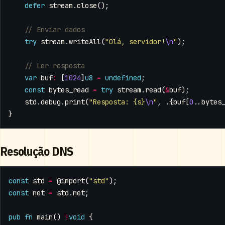
defer
stream
.
close
();
try
stream
.
writeAll
(
"Olá, servidor!
\n
"
);
var
buf
:
[
1024
]
u8
=
undefined
;
const
bytes_read
=
try
stream
.
read
(
&
buf
);
std
.
debug
.
print
(
"Resposta: {s}
\n
"
,
.{
buf
[
0
..
bytes
}
Resolução DNS
const
std
=
@import
(
"std"
);
const
net
=
std
.
net
;
pub
fn
main
()
!
void
{