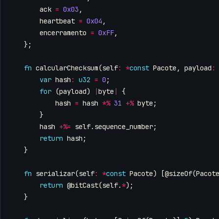
ack
=
0x03
,
heartbeat
=
0x04
,
encerramento
=
0xFF
,
};
fn
calcularChecksum
(
self
:
*
const
Pacote
,
payload
:
var
hash
:
u32
=
0
;
for
(
payload
)
|
byte
|
{
hash
=
hash
*%
31
+%
byte
;
}
hash
+%=
self
.
sequence_number
;
return
hash
;
}
fn
serializar
(
self
:
*
const
Pacote
)
[
@sizeOf
(
Pacot
return
@bitCast
(
self
.
*
);
}