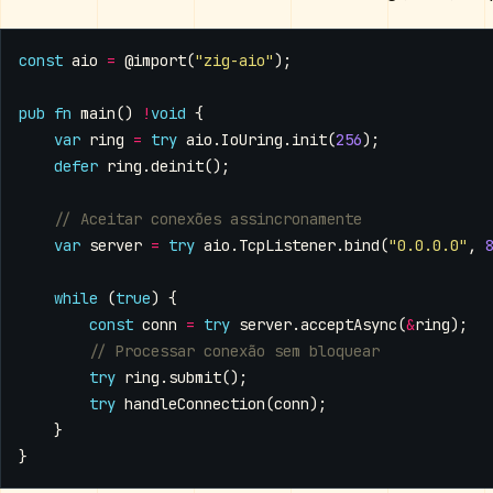
const
aio
=
@import
(
"zig-aio"
);
pub
fn
main
()
!
void
{
var
ring
=
try
aio
.
IoUring
.
init
(
256
);
defer
ring
.
deinit
();
var
server
=
try
aio
.
TcpListener
.
bind
(
"0.0.0.0"
,
while
(
true
)
{
const
conn
=
try
server
.
acceptAsync
(
&
ring
);
try
ring
.
submit
();
try
handleConnection
(
conn
);
}
}