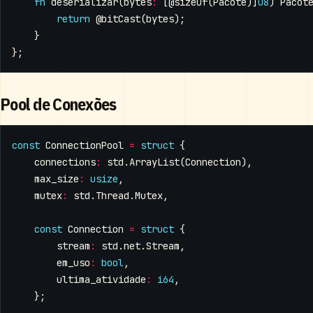
fn
deserializar
(
bytes
:
[
@sizeOf
(
Pacote
)]
u8
)
Pacot
return
@bitCast
(
bytes
);
}
};
Pool de Conexões
const
ConnectionPool
=
struct
{
connections
:
std
.
ArrayList
(
Connection
),
max_size
:
usize
,
mutex
:
std
.
Thread
.
Mutex
,
const
Connection
=
struct
{
stream
:
std
.
net
.
Stream
,
em_uso
:
bool
,
ultima_atividade
:
i64
,
};