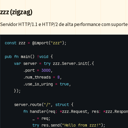
zzz (zigzag)
Servidor HTTP/1.1 e HTTP/2 de alta performance com suporte 
const
zzz
=
@import
(
"zzz"
);
pub
fn
main
()
!
void
{
var
server
=
try
zzz
.
Server
.
init
(.{
.
port
=
3000
,
.
num_threads
=
8
,
.
use_io_uring
=
true
,
});
server
.
route
(
"/"
,
struct
{
fn
handler
(
req
:
*
zzz
.
Request
,
res
:
*
zzz
.
Respo
_
=
req
;
try
res
.
send
(
"Hello from zzz!"
);