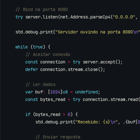
try
server
.
listen
(
net
.
Address
.
parseIp4
(
"0.0.0.0"
,
std
.
debug
.
print
(
"Servidor ouvindo na porta 8080
\n
while
(
true
)
{
const
connection
=
try
server
.
accept
();
defer
connection
.
stream
.
close
();
var
buf
:
[
1024
]
u8
=
undefined
;
const
bytes_read
=
try
connection
.
stream
.
read
if
(
bytes_read
>
0
)
{
std
.
debug
.
print
(
"Recebido: {s}
\n
"
,
.{
buf
[