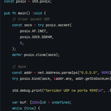
const
posix
=
std
.
posix
;
pub
fn
main
()
!
void
{
const
sock
=
try
posix
.
socket
(
posix
.
AF
.
INET
,
posix
.
SOCK
.
DGRAM
,
0
,
);
defer
posix
.
close
(
sock
);
const
addr
=
net
.
Address
.
parseIp4
(
"0.0.0.0"
,
9090
try
posix
.
bind
(
sock
,
&
addr
.
any
,
addr
.
getOsSockLen
std
.
debug
.
print
(
"Servidor UDP na porta 9090
\n
"
,
.
var
buf
:
[
1024
]
u8
=
undefined
;
while
(
true
)
{