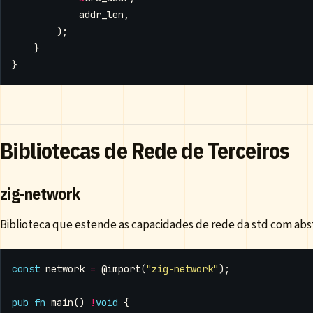
addr_len
,
);
}
}
Bibliotecas de Rede de Terceiros
zig-network
Biblioteca que estende as capacidades de rede da std com abst
const
network
=
@import
(
"zig-network"
);
pub
fn
main
()
!
void
{