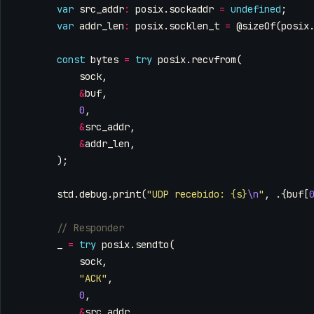
var
src_addr
:
posix
.
sockaddr
=
undefined
;
var
addr_len
:
posix
.
socklen_t
=
@sizeOf
(
posix
const
bytes
=
try
posix
.
recvfrom
(
sock
,
&
buf
,
0
,
&
src_addr
,
&
addr_len
,
);
std
.
debug
.
print
(
"UDP recebido: {s}
\n
"
,
.{
buf
[
_
=
try
posix
.
sendto
(
sock
,
"ACK"
,
0
,
&
src_addr
,