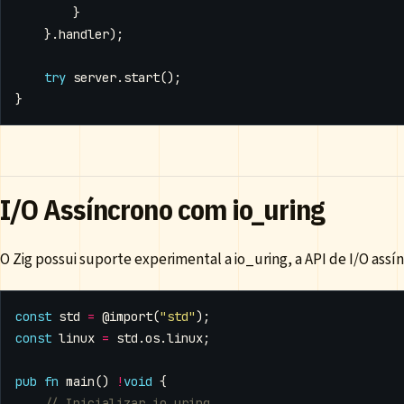
}
}.
handler
);
try
server
.
start
();
}
I/O Assíncrono com io_uring
O Zig possui suporte experimental a io_uring, a API de I/O assín
const
std
=
@import
(
"std"
);
const
linux
=
std
.
os
.
linux
;
pub
fn
main
()
!
void
{