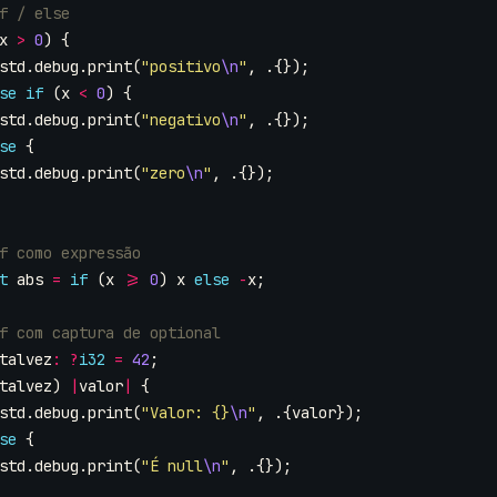
x
>
0
)
{
std
.
debug
.
print
(
"positivo
\n
"
,
.{});
se
if
(
x
<
0
)
{
std
.
debug
.
print
(
"negativo
\n
"
,
.{});
se
{
std
.
debug
.
print
(
"zero
\n
"
,
.{});
t
abs
=
if
(
x
>=
0
)
x
else
-
x
;
talvez
:
?
i32
=
42
;
talvez
)
|
valor
|
{
std
.
debug
.
print
(
"Valor: {}
\n
"
,
.{
valor
});
se
{
std
.
debug
.
print
(
"É null
\n
"
,
.{});