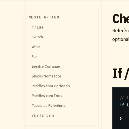
Che
NESTE ARTIGO
If / Else
Referên
Switch
optional
While
For
Break e Continue
If 
Blocos Nomeados
Padrões com Optionals
Padrões com Erros
if
(
Tabela de Referência
Veja Também
}