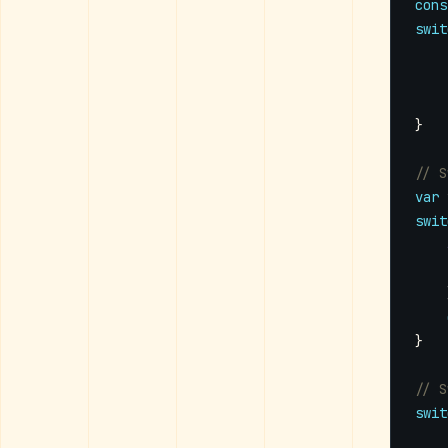
cons
swit
}
var
swit
}
swit