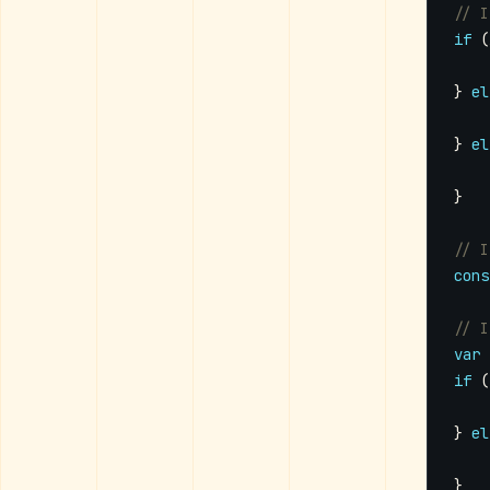
if
(
}
el
}
el
}
cons
var
if
(
}
el
}