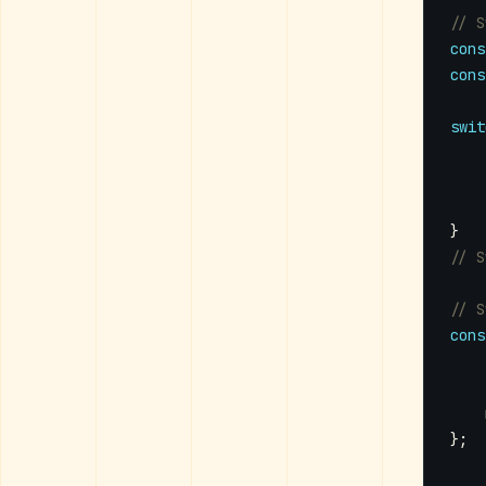
cons
cons
swit
}
cons
};