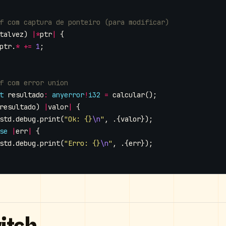
talvez
)
|*
ptr
|
{
ptr
.
*
+=
1
;
t
resultado
:
anyerror
!
i32
=
calcular
();
resultado
)
|
valor
|
{
std
.
debug
.
print
(
"Ok: {}
\n
"
,
.{
valor
});
se
|
err
|
{
std
.
debug
.
print
(
"Erro: {}
\n
"
,
.{
err
});
itch