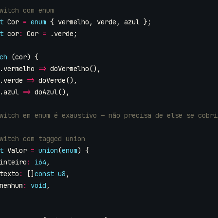
t
Cor
=
enum
{
vermelho
,
verde
,
azul
};
t
cor
:
Cor
=
.
verde
;
ch
(
cor
)
{
.
vermelho
=>
doVermelho
(),
.
verde
=>
doVerde
(),
.
azul
=>
doAzul
(),
t
Valor
=
union
(
enum
)
{
inteiro
:
i64
,
texto
:
[]
const
u8
,
nenhum
:
void
,