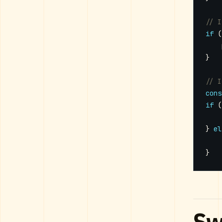
if
(
}
cons
if
(
}
el
}
Sw