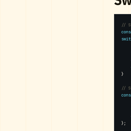
cons
swit
}
cons
};