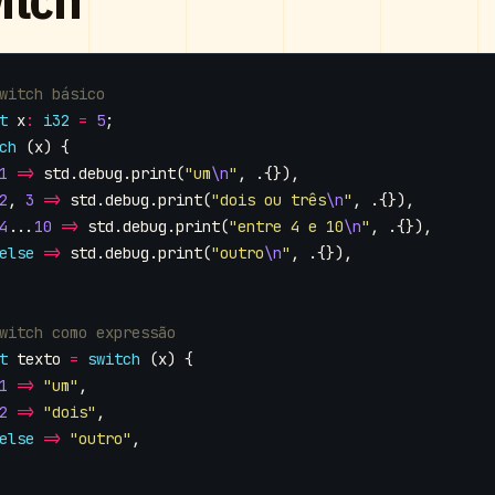
t
x
:
i32
=
5
;
ch
(
x
)
{
1
=>
std
.
debug
.
print
(
"um
\n
"
,
.{}),
2
,
3
=>
std
.
debug
.
print
(
"dois ou três
\n
"
,
.{}),
4
...
10
=>
std
.
debug
.
print
(
"entre 4 e 10
\n
"
,
.{}),
else
=>
std
.
debug
.
print
(
"outro
\n
"
,
.{}),
t
texto
=
switch
(
x
)
{
1
=>
"um"
,
2
=>
"dois"
,
else
=>
"outro"
,