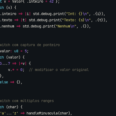
t
v
=
Valor
{
.
inteiro
=
42
};
ch
(
v
)
{
.
inteiro
=>
|
i
|
std
.
debug
.
print
(
"Int: {}
\n
"
,
.{
i
}),
.
texto
=>
|
t
|
std
.
debug
.
print
(
"Texto: {s}
\n
"
,
.{
t
}),
.
nenhum
=>
std
.
debug
.
print
(
"Nenhum
\n
"
,
.{}),
valor
:
u8
=
5
;
ch
(
valor
)
{
3
...
7
=>
|*
v
|
{
v
.
*
=
0
;
},
else
=>
{},
ch
(
char
)
{
'a'
...
'z'
=>
handleMinuscula
(
char
),