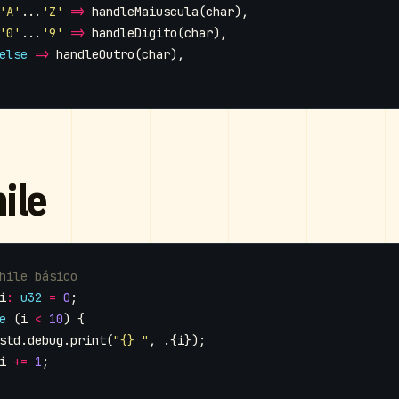
'A'
...
'Z'
=>
handleMaiuscula
(
char
),
'0'
...
'9'
=>
handleDigito
(
char
),
else
=>
handleOutro
(
char
),
ile
i
:
u32
=
0
;
e
(
i
<
10
)
{
std
.
debug
.
print
(
"{} "
,
.{
i
});
i
+=
1
;