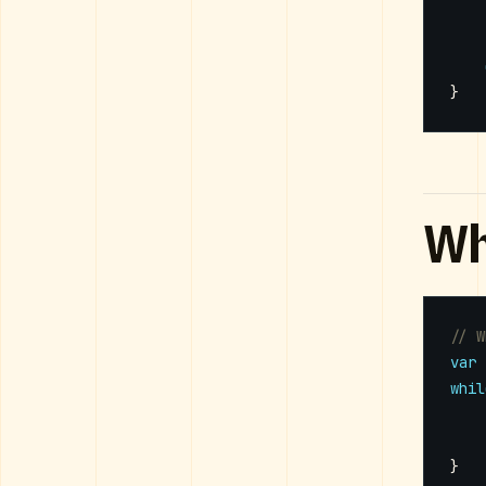
}
Wh
var
whil
}