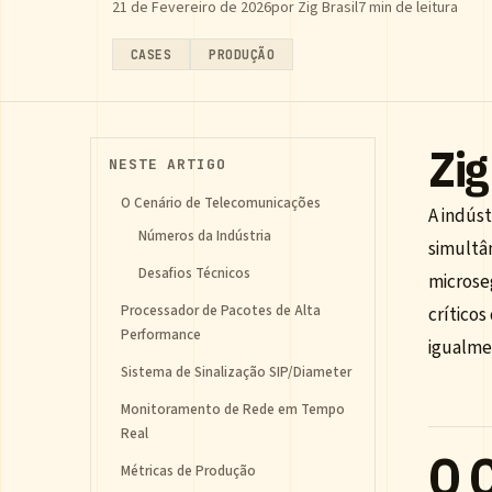
21 de Fevereiro de 2026
por Zig Brasil
7 min de leitura
CASES
PRODUÇÃO
Zig
NESTE ARTIGO
O Cenário de Telecomunicações
A indús
Números da Indústria
simultâ
Desafios Técnicos
microse
Processador de Pacotes de Alta
críticos
Performance
igualme
Sistema de Sinalização SIP/Diameter
Monitoramento de Rede em Tempo
Real
O 
Métricas de Produção