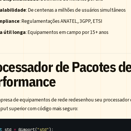
alabilidade
: De centenas a milhões de usuários simultâneos
mpliance
: Regulamentações ANATEL, 3GPP, ETSI
a útil longa
: Equipamentos em campo por 15+ anos
ocessador de Pacotes de
rformance
resa de equipamentos de rede redesenhou seu processador d
put superior com código mais seguro:
t
std
=
@import
(
"std"
);