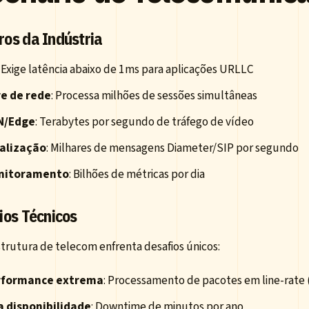
os da Indústria
: Exige latência abaixo de 1ms para aplicações URLLC
e de rede
: Processa milhões de sessões simultâneas
N/Edge
: Terabytes por segundo de tráfego de vídeo
alização
: Milhares de mensagens Diameter/SIP por segundo
nitoramento
: Bilhões de métricas por dia
ios Técnicos
strutura de telecom enfrenta desafios únicos:
rformance extrema
: Processamento de pacotes em line-rate
a disponibilidade
: Downtime de minutos por ano