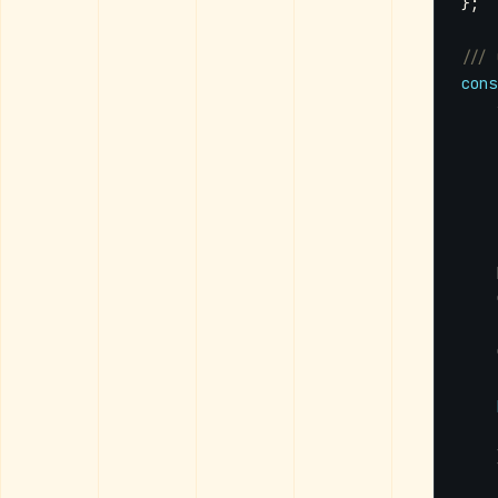
};
cons