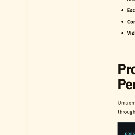
Esc
Co
Vid
Pr
Pe
Uma emp
through
cons