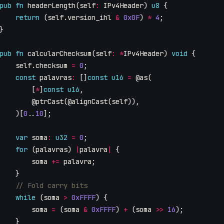
pub
fn
headerLength
(
self
:
IPv4Header
)
u8
{
return
(
self
.
version_ihl
&
0x0F
)
*
4
;
}
pub
fn
calcularChecksum
(
self
:
*
IPv4Header
)
void
{
self
.
checksum
=
0
;
const
palavras
:
[]
const
u16
=
@as
(
[
*
]
const
u16
,
@ptrCast
(
@alignCast
(
self
)),
)[
0
..
10
];
var
soma
:
u32
=
0
;
for
(
palavras
)
|
palavra
|
{
soma
+=
palavra
;
}
while
(
soma
>
0xFFFF
)
{
soma
=
(
soma
&
0xFFFF
)
+
(
soma
>>
16
);
}