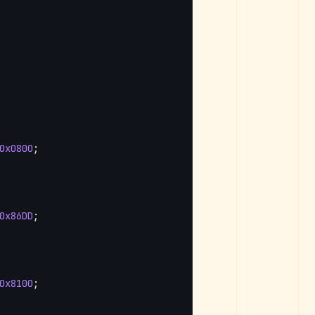
0x0800
;
0x86DD
;
0x8100
;