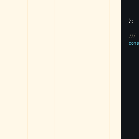
};
cons