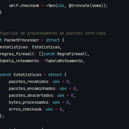
self
.
checksum
=
~
@as
(
u16
,
@truncate
(
soma
));
}
t
PacketProcessor
=
struct
{
estatisticas
:
Estatisticas
,
regras_firewall
:
[]
const
RegraFirewall
,
tabela_roteamento
:
*
TabelaRoteamento
,
const
Estatisticas
=
struct
{
pacotes_recebidos
:
u64
=
0
,
pacotes_encaminhados
:
u64
=
0
,
pacotes_descartados
:
u64
=
0
,
bytes_processados
:
u64
=
0
,
erros_checksum
:
u64
=
0
,
};