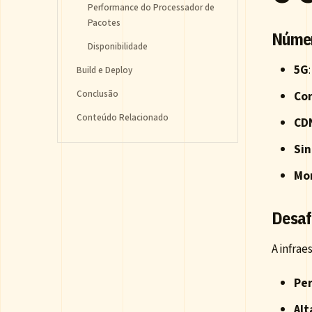
Performance do Processador de
Pacotes
Númer
Disponibilidade
5G
Build e Deploy
Conclusão
Cor
Conteúdo Relacionado
CD
Sin
Mo
Desaf
A infrae
Pe
Alt