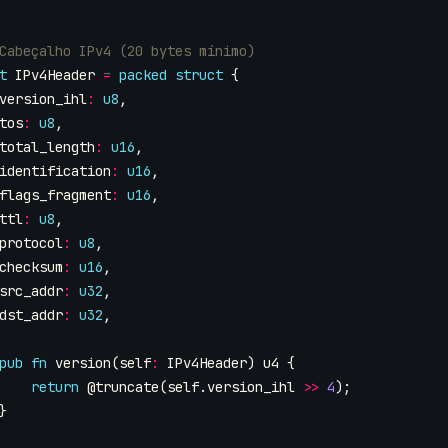
t
IPv4Header
=
packed
struct
{
version_ihl
:
u8
,
tos
:
u8
,
total_length
:
u16
,
identification
:
u16
,
flags_fragment
:
u16
,
ttl
:
u8
,
protocol
:
u8
,
checksum
:
u16
,
src_addr
:
u32
,
dst_addr
:
u32
,
pub
fn
version
(
self
:
IPv4Header
)
u4
{
return
@truncate
(
self
.
version_ihl
>>
4
);
}