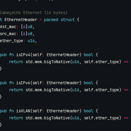
t
EthernetHeader
=
packed
struct
{
dst_mac
:
[
6
]
u8
,
src_mac
:
[
6
]
u8
,
ether_type
:
u16
,
pub
fn
isIPv4
(
self
:
EthernetHeader
)
bool
{
return
std
.
mem
.
bigToNative
(
u16
,
self
.
ether_type
)
==
}
pub
fn
isIPv6
(
self
:
EthernetHeader
)
bool
{
return
std
.
mem
.
bigToNative
(
u16
,
self
.
ether_type
)
==
}
pub
fn
isVLAN
(
self
:
EthernetHeader
)
bool
{
return
std
.
mem
.
bigToNative
(
u16
,
self
.
ether_type
)
==
}