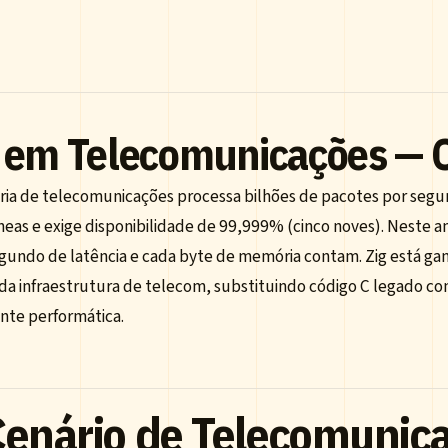
 em Telecomunicações — 
tria de telecomunicações processa bilhões de pacotes por seg
neas e exige disponibilidade de 99,999% (cinco noves). Neste a
gundo de latência e cada byte de memória contam. Zig está 
 da infraestrutura de telecom, substituindo código C legado co
nte performática.
Cenário de Telecomunic