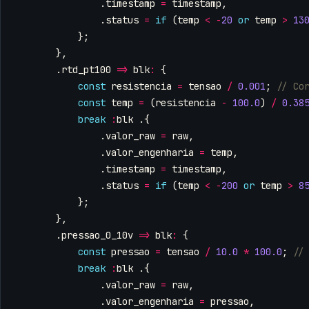
.
timestamp
=
timestamp
,
.
status
=
if
(
temp
<
-
20
or
temp
>
13
};
},
.
rtd_pt100
=>
blk
:
{
const
resistencia
=
tensao
/
0.001
;
const
temp
=
(
resistencia
-
100.0
)
/
0.38
break
:
blk
.{
.
valor_raw
=
raw
,
.
valor_engenharia
=
temp
,
.
timestamp
=
timestamp
,
.
status
=
if
(
temp
<
-
200
or
temp
>
8
};
},
.
pressao_0_10v
=>
blk
:
{
const
pressao
=
tensao
/
10.0
*
100.0
;
break
:
blk
.{
.
valor_raw
=
raw
,
.
valor_engenharia
=
pressao
,