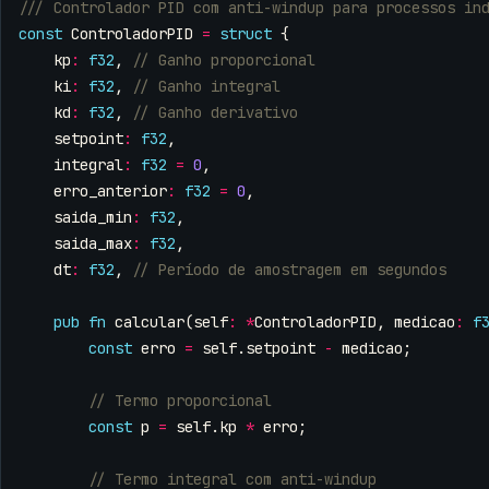
const
ControladorPID
=
struct
{
kp
:
f32
,
ki
:
f32
,
kd
:
f32
,
setpoint
:
f32
,
integral
:
f32
=
0
,
erro_anterior
:
f32
=
0
,
saida_min
:
f32
,
saida_max
:
f32
,
dt
:
f32
,
pub
fn
calcular
(
self
:
*
ControladorPID
,
medicao
:
f
const
erro
=
self
.
setpoint
-
medicao
;
const
p
=
self
.
kp
*
erro
;