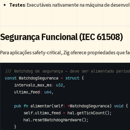
Testes
: Executáveis nativamente na máquina de desenvo
Segurança Funcional (IEC 61508)
Para aplicações safety-critical, Zig oferece propriedades que fac
const
WatchdogSeguranca
=
struct
{
intervalo_max_ms
:
u32
,
ultimo_feed
:
u64
,
pub
fn
alimentar
(
self
:
*
WatchdogSeguranca
)
void
{
self
.
ultimo_feed
=
hal
.
getTickCount
();
hal
.
resetWatchdogHardware
();
}