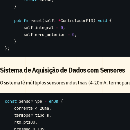
}
pub
fn
reset
(
self
:
*
ControladorPID
)
void
{
self
.
integral
=
0
;
self
.
erro_anterior
=
0
;
}
};
Sistema de Aquisição de Dados com Sensores
O sistema lê múltiplos sensores industriais (4-20mA, termopares
const
SensorType
=
enum
{
corrente_4_20ma
,
termopar_tipo_k
,
rtd_pt100
,
pressao_0_10v
,