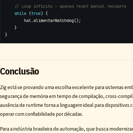
while
(
true
)
{
hal
.
alimentarWatchdog
();
}
}
Conclusão
Zig está se provando uma escolha excelente para sistemas emb
segurança de memória em tempo de compilação, cross-compilati
ausência de runtime torna a linguagem ideal para dispositivos
operar com confiabilidade por décadas.
Para a indústria brasileira de automação, que busca moderniza