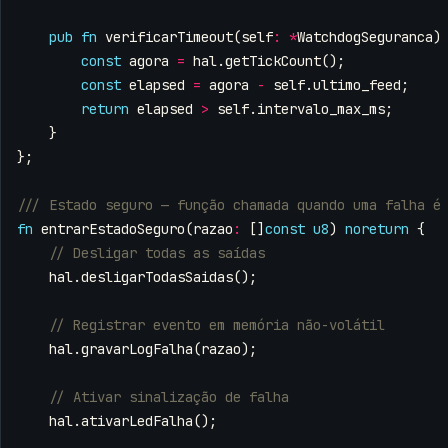
pub
fn
verificarTimeout
(
self
:
*
WatchdogSeguranca
)
const
agora
=
hal
.
getTickCount
();
const
elapsed
=
agora
-
self
.
ultimo_feed
;
return
elapsed
>
self
.
intervalo_max_ms
;
}
};
fn
entrarEstadoSeguro
(
razao
:
[]
const
u8
)
noreturn
{
hal
.
desligarTodasSaidas
();
hal
.
gravarLogFalha
(
razao
);
hal
.
ativarLedFalha
();