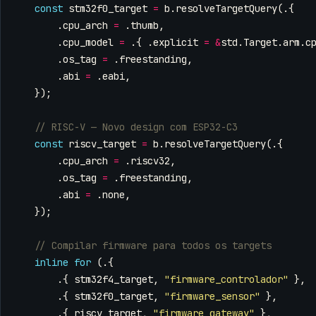
const
stm32f0_target
=
b
.
resolveTargetQuery
(.{
.
cpu_arch
=
.
thumb
,
.
cpu_model
=
.{
.
explicit
=
&
std
.
Target
.
arm
.
c
.
os_tag
=
.
freestanding
,
.
abi
=
.
eabi
,
});
const
riscv_target
=
b
.
resolveTargetQuery
(.{
.
cpu_arch
=
.
riscv32
,
.
os_tag
=
.
freestanding
,
.
abi
=
.
none
,
});
inline
for
(.{
.{
stm32f4_target
,
"firmware_controlador"
},
.{
stm32f0_target
,
"firmware_sensor"
},
.{
riscv_target
,
"firmware_gateway"
},