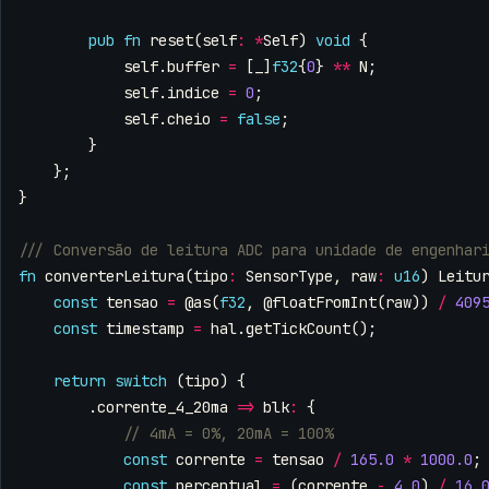
pub
fn
reset
(
self
:
*
Self
)
void
{
self
.
buffer
=
[
_
]
f32
{
0
}
**
N
;
self
.
indice
=
0
;
self
.
cheio
=
false
;
}
};
}
fn
converterLeitura
(
tipo
:
SensorType
,
raw
:
u16
)
Leitu
const
tensao
=
@as
(
f32
,
@floatFromInt
(
raw
))
/
409
const
timestamp
=
hal
.
getTickCount
();
return
switch
(
tipo
)
{
.
corrente_4_20ma
=>
blk
:
{
const
corrente
=
tensao
/
165.0
*
1000.0
;
const
percentual
=
(
corrente
-
4.0
)
/
16.