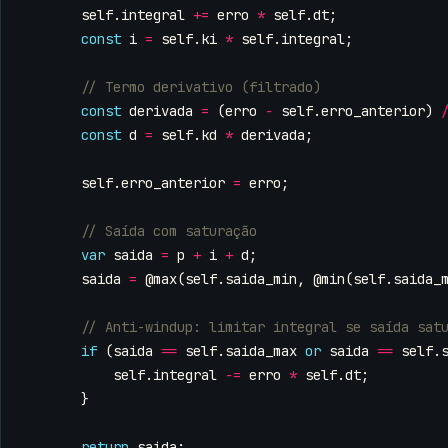
self
.
integral
+=
erro
*
self
.
dt
;
const
i
=
self
.
ki
*
self
.
integral
;
const
derivada
=
(
erro
-
self
.
erro_anterior
)
const
d
=
self
.
kd
*
derivada
;
self
.
erro_anterior
=
erro
;
var
saida
=
p
+
i
+
d
;
saida
=
@max
(
self
.
saida_min
,
@min
(
self
.
saida_
if
(
saida
==
self
.
saida_max
or
saida
==
self
.
self
.
integral
-=
erro
*
self
.
dt
;
}
return
saida
;