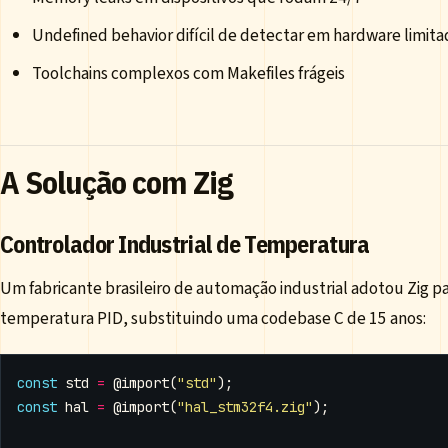
Undefined behavior difícil de detectar em hardware limit
Toolchains complexos com Makefiles frágeis
A Solução com Zig
Controlador Industrial de Temperatura
Um fabricante brasileiro de automação industrial adotou Zig p
temperatura PID, substituindo uma codebase C de 15 anos:
const
std
=
@import
(
"std"
);
const
hal
=
@import
(
"hal_stm32f4.zig"
);