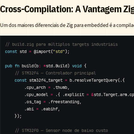
Cross-Compilation: A Vantagem Zi
Um dos maiores diferenciais de Zig para embedded é a compilaçã
const
std
=
@import
(
"std"
);
pub
fn
build
(
b
:
*
std
.
Build
)
void
{
const
stm32f4_target
=
b
.
resolveTargetQuery
(.{
.
cpu_arch
=
.
thumb
,
.
cpu_model
=
.{
.
explicit
=
&
std
.
Target
.
arm
.
c
.
os_tag
=
.
freestanding
,
.
abi
=
.
eabihf
,
});