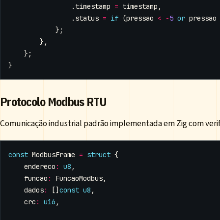
.
timestamp
=
timestamp
,
.
status
=
if
(
pressao
<
-
5
or
pressao
};
},
};
}
Protocolo Modbus RTU
Comunicação industrial padrão implementada em Zig com verif
const
ModbusFrame
=
struct
{
endereco
:
u8
,
funcao
:
FuncaoModbus
,
dados
:
[]
const
u8
,
crc
:
u16
,