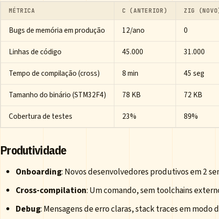
MÉTRICA
C (ANTERIOR)
ZIG (NOVO
Bugs de memória em produção
12/ano
0
Linhas de código
45.000
31.000
Tempo de compilação (cross)
8 min
45 seg
Tamanho do binário (STM32F4)
78 KB
72 KB
Cobertura de testes
23%
89%
Produtividade
Onboarding
: Novos desenvolvedores produtivos em 2 se
Cross-compilation
: Um comando, sem toolchains extern
Debug
: Mensagens de erro claras, stack traces em modo