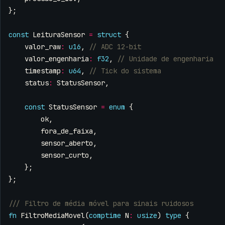
};
const
LeituraSensor
=
struct
{
valor_raw
:
u16
,
valor_engenharia
:
f32
,
timestamp
:
u64
,
status
:
StatusSensor
,
const
StatusSensor
=
enum
{
ok
,
fora_de_faixa
,
sensor_aberto
,
sensor_curto
,
};
};
fn
FiltroMediaMovel
(
comptime
N
:
usize
)
type
{