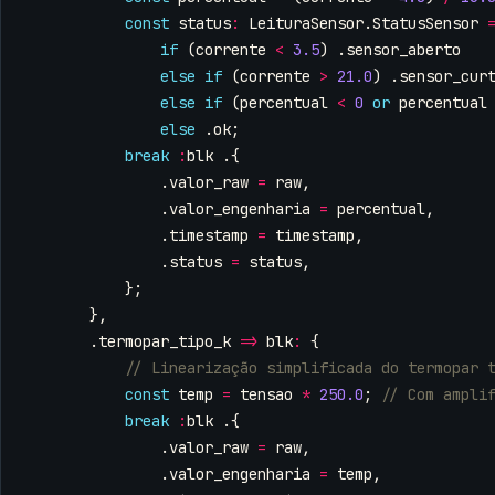
const
status
:
LeituraSensor
.
StatusSensor
if
(
corrente
<
3.5
)
.
sensor_aberto
else
if
(
corrente
>
21.0
)
.
sensor_cur
else
if
(
percentual
<
0
or
percentual
else
.
ok
;
break
:
blk
.{
.
valor_raw
=
raw
,
.
valor_engenharia
=
percentual
,
.
timestamp
=
timestamp
,
.
status
=
status
,
};
},
.
termopar_tipo_k
=>
blk
:
{
const
temp
=
tensao
*
250.0
;
break
:
blk
.{
.
valor_raw
=
raw
,
.
valor_engenharia
=
temp
,