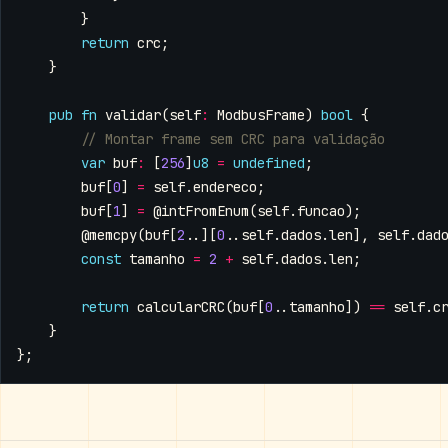
}
return
crc
;
}
pub
fn
validar
(
self
:
ModbusFrame
)
bool
{
var
buf
:
[
256
]
u8
=
undefined
;
buf
[
0
]
=
self
.
endereco
;
buf
[
1
]
=
@intFromEnum
(
self
.
funcao
);
@memcpy
(
buf
[
2
..][
0
..
self
.
dados
.
len
],
self
.
dad
const
tamanho
=
2
+
self
.
dados
.
len
;
return
calcularCRC
(
buf
[
0
..
tamanho
])
==
self
.
c
}
};