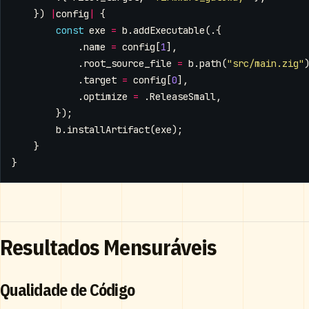
})
|
config
|
{
const
exe
=
b
.
addExecutable
(.{
.
name
=
config
[
1
],
.
root_source_file
=
b
.
path
(
"src/main.zig"
.
target
=
config
[
0
],
.
optimize
=
.
ReleaseSmall
,
});
b
.
installArtifact
(
exe
);
}
}
Resultados Mensuráveis
Qualidade de Código