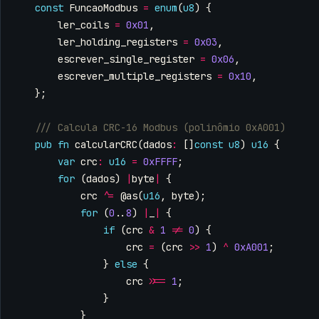
const
FuncaoModbus
=
enum
(
u8
)
{
ler_coils
=
0x01
,
ler_holding_registers
=
0x03
,
escrever_single_register
=
0x06
,
escrever_multiple_registers
=
0x10
,
};
pub
fn
calcularCRC
(
dados
:
[]
const
u8
)
u16
{
var
crc
:
u16
=
0xFFFF
;
for
(
dados
)
|
byte
|
{
crc
^=
@as
(
u16
,
byte
);
for
(
0
..
8
)
|
_
|
{
if
(
crc
&
1
!=
0
)
{
crc
=
(
crc
>>
1
)
^
0xA001
;
}
else
{
crc
>>=
1
;
}
}