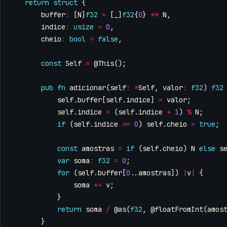
return
struct
{
buffer
:
[
N
]
f32
=
[
_
]
f32
{
0
}
**
N
,
indice
:
usize
=
0
,
cheio
:
bool
=
false
,
const
Self
=
@This
();
pub
fn
adicionar
(
self
:
*
Self
,
valor
:
f32
)
f32
self
.
buffer
[
self
.
indice
]
=
valor
;
self
.
indice
=
(
self
.
indice
+
1
)
%
N
;
if
(
self
.
indice
==
0
)
self
.
cheio
=
true
;
const
amostras
=
if
(
self
.
cheio
)
N
else
s
var
soma
:
f32
=
0
;
for
(
self
.
buffer
[
0
..
amostras
])
|
v
|
{
soma
+=
v
;
}
return
soma
/
@as
(
f32
,
@floatFromInt
(
amos
}