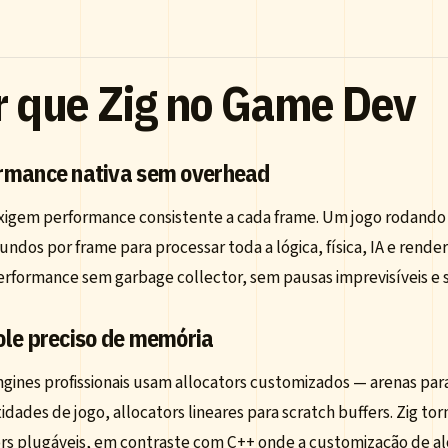
r que Zig no Game Dev
rmance nativa sem overhead
xigem performance consistente a cada frame. Um jogo rodando
undos por frame para processar toda a lógica, física, IA e render
erformance sem garbage collector, sem pausas imprevisíveis e 
ole preciso de memória
gines profissionais usam allocators customizados — arenas par
idades de jogo, allocators lineares para scratch buffers. Zig to
ors plugáveis, em contraste com C++ onde a customização de 