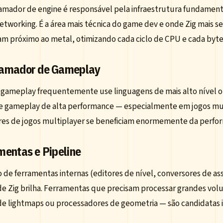
amador de engine é responsável pela infraestrutura fundamental
etworking. É a área mais técnica do game dev e onde Zig mais se
am próximo ao metal, otimizando cada ciclo de CPU e cada byt
amador de Gameplay
gameplay frequentemente use linguagens de mais alto nível ou 
de gameplay de alta performance — especialmente em jogos mul
res de jogos multiplayer se beneficiam enormemente da perfor
mentas e Pipeline
o de ferramentas internas (editores de nível, conversores de 
de Zig brilha. Ferramentas que precisam processar grandes v
de lightmaps ou processadores de geometria — são candidatas i