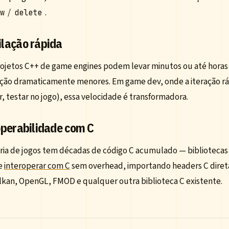
/
.
ew
delete
lação rápida
ojetos C++ de game engines podem levar minutos ou até horas 
ção dramaticamente menores. Em game dev, onde a iteração rápi
, testar no jogo), essa velocidade é transformadora.
operabilidade com C
ria de jogos tem décadas de código C acumulado — bibliotecas de
e
interoperar com C
sem overhead, importando headers C diretam
lkan, OpenGL, FMOD e qualquer outra biblioteca C existente.