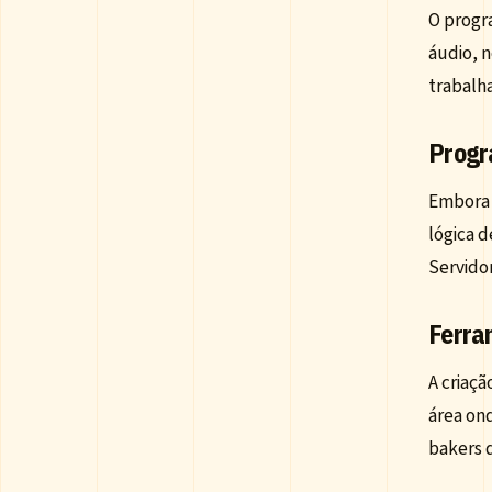
O progr
áudio, n
trabalh
Progr
Embora 
lógica 
Servido
Ferra
A criaçã
área on
bakers 