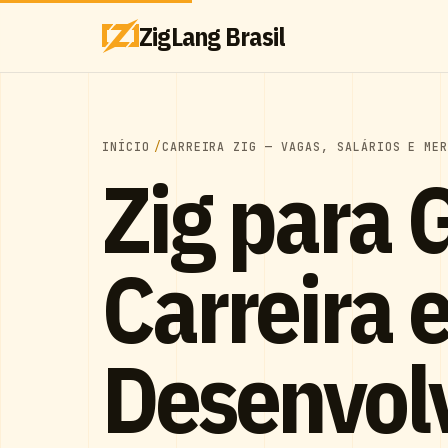
ZigLang Brasil
INÍCIO
CARREIRA ZIG — VAGAS, SALÁRIOS E ME
Zig para
Carreira 
Desenvol