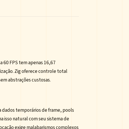
 a 60 FPS tem apenas 16,67
ização. Zig oferece controle total
sem abstrações custosas.
a dados temporários de frame, pools
rna isso natural com seu sistema de
alocação exige malabarismos complexos