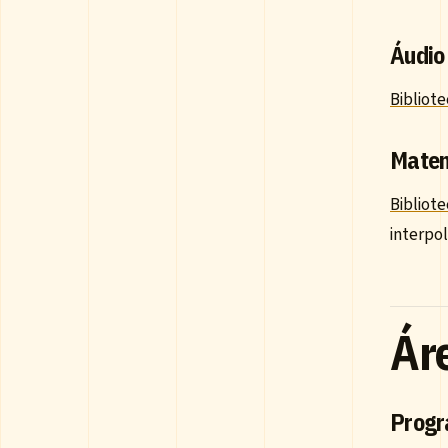
Áudio
Bibliote
Matem
Bibliot
interpol
Ár
Progr