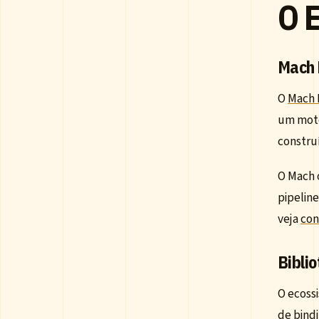
O 
Mach 
O
Mach 
um moto
constru
O Mach 
pipelin
veja
con
Biblio
O ecoss
de bind