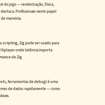
 do jogo — renderização, física,
 destaca. Profissionais neste papel
e de memória.
scripting, Zig pode ser usado para
tiplayer onde latência importa.
mance de Zig.
assets, ferramentas de debug) é uma
olumes de dados rapidamente — como
deais.