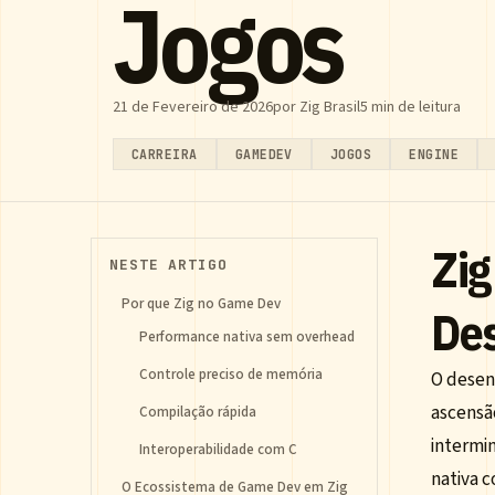
Jogos
21 de Fevereiro de 2026
por Zig Brasil
5 min de leitura
CARREIRA
GAMEDEV
JOGOS
ENGINE
Zig
NESTE ARTIGO
Por que Zig no Game Dev
De
Performance nativa sem overhead
Controle preciso de memória
O desen
ascensã
Compilação rápida
intermi
Interoperabilidade com C
nativa 
O Ecossistema de Game Dev em Zig