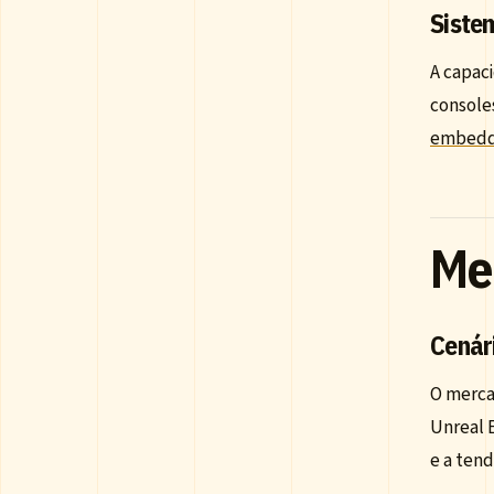
Siste
A capac
consoles
embed
Me
Cenár
O merca
Unreal E
e a tend