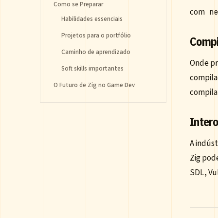
Como se Preparar
com
n
Habilidades essenciais
Projetos para o portfólio
Compi
Caminho de aprendizado
Onde pr
Soft skills importantes
compila
O Futuro de Zig no Game Dev
compilar
Inter
A indúst
Zig pod
SDL, Vu