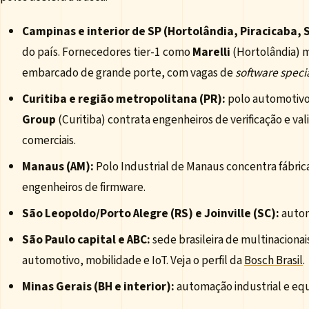
Campinas e interior de SP (Hortolândia, Piracicaba, 
do país. Fornecedores tier-1 como
Marelli
(Hortolândia) 
embarcado de grande porte, com vagas de
software specia
Curitiba e região metropolitana (PR):
polo automotivo
Group
(Curitiba) contrata engenheiros de verificação e v
comerciais.
Manaus (AM):
Polo Industrial de Manaus concentra fábr
engenheiros de firmware.
São Leopoldo/Porto Alegre (RS) e Joinville (SC):
autom
São Paulo capital e ABC:
sede brasileira de multinaciona
automotivo, mobilidade e IoT. Veja o perfil da
Bosch Brasil
.
Minas Gerais (BH e interior):
automação industrial e eq