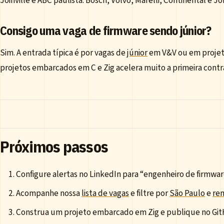
Joinville e ABC paulista. Bosch, Volvo, Marelli, Continental e
Consigo uma vaga de firmware sendo júnior?
Sim. A entrada típica é por vagas de
júnior
em V&V ou em projeto
projetos embarcados em C e Zig acelera muito a primeira contr
Próximos passos
Configure alertas no LinkedIn para “engenheiro de firmwa
Acompanhe nossa
lista de vagas
e filtre por
São Paulo
e
re
Construa um projeto embarcado em Zig e publique no Gi