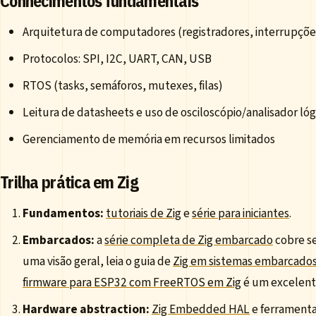
Conhecimentos fundamentais
Arquitetura de computadores (registradores, interrupções
Protocolos: SPI, I2C, UART, CAN, USB
RTOS (tasks, semáforos, mutexes, filas)
Leitura de datasheets e uso de osciloscópio/analisador lóg
Gerenciamento de memória em recursos limitados
Trilha prática em Zig
Fundamentos:
tutoriais de Zig
e
série para iniciantes
.
Embarcados:
a
série completa de Zig embarcado
cobre se
uma visão geral, leia o guia de
Zig em sistemas embarcados
firmware para ESP32 com FreeRTOS em Zig
é um excelente
Hardware abstraction:
Zig Embedded HAL
e ferrament