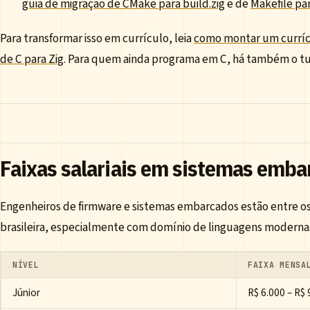
guia de migração de CMake para build.zig
e de
Makefile par
Para transformar isso em currículo, leia
como montar um curríc
de C para Zig
. Para quem ainda programa em C, há também o tu
Faixas salariais em sistemas embar
Engenheiros de firmware e sistemas embarcados estão entre o
brasileira, especialmente com domínio de linguagens moderna
NÍVEL
FAIXA MENSA
Júnior
R$ 6.000 – R$ 