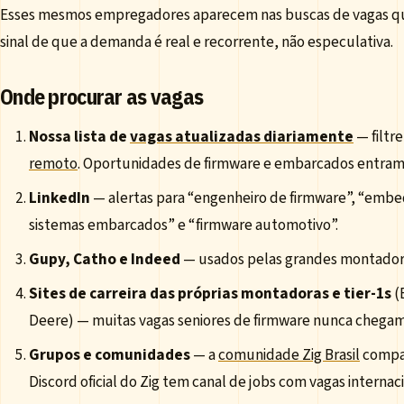
Esses mesmos empregadores aparecem nas buscas de vagas que 
sinal de que a demanda é real e recorrente, não especulativa.
Onde procurar as vagas
Nossa lista de
vagas atualizadas diariamente
— filtr
remoto
. Oportunidades de firmware e embarcados entram
LinkedIn
— alertas para “engenheiro de firmware”, “embe
sistemas embarcados” e “firmware automotivo”.
Gupy, Catho e Indeed
— usados pelas grandes montadoras
Sites de carreira das próprias montadoras e tier-1s
(
Deere) — muitas vagas seniores de firmware nunca chegam
Grupos e comunidades
— a
comunidade Zig Brasil
compar
Discord oficial do Zig tem canal de jobs com vagas intern