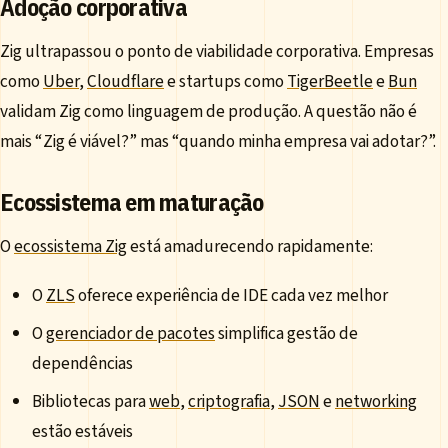
Adoção corporativa
Zig ultrapassou o ponto de viabilidade corporativa. Empresas
como
Uber
,
Cloudflare
e startups como
TigerBeetle
e
Bun
validam Zig como linguagem de produção. A questão não é
mais “Zig é viável?” mas “quando minha empresa vai adotar?”.
Ecossistema em maturação
O
ecossistema Zig
está amadurecendo rapidamente:
O
ZLS
oferece experiência de IDE cada vez melhor
O
gerenciador de pacotes
simplifica gestão de
dependências
Bibliotecas para
web
,
criptografia
,
JSON
e
networking
estão estáveis