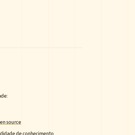
ade:
pen source
ndidade de conhecimento