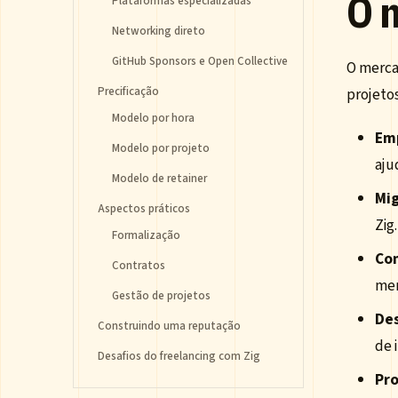
O 
Plataformas especializadas
Networking direto
GitHub Sponsors e Open Collective
O merca
Precificação
projeto
Modelo por hora
Emp
Modelo por projeto
aju
Modelo de retainer
Mig
Aspectos práticos
Zig
Formalização
Con
Contratos
men
Gestão de projetos
Des
Construindo uma reputação
de 
Desafios do freelancing com Zig
Pro