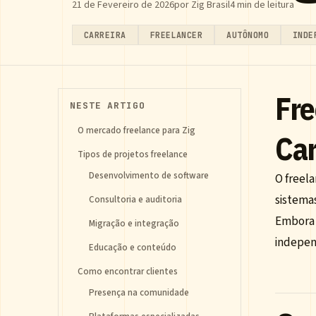
21 de Fevereiro de 2026
por Zig Brasil
4 min de leitura
CARREIRA
FREELANCER
AUTÔNOMO
INDE
Fre
NESTE ARTIGO
O mercado freelance para Zig
Car
Tipos de projetos freelance
Desenvolvimento de software
O freel
sistemas
Consultoria e auditoria
Embora 
Migração e integração
independ
Educação e conteúdo
Como encontrar clientes
Presença na comunidade