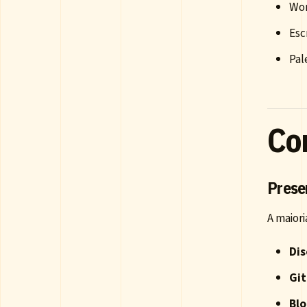
Wor
Esc
Pal
Co
Prese
A maior
Dis
Gi
Blo