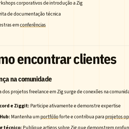
kshops corporativos de introdução a Zig
rita de documentação técnica
estras em
conferências
mo encontrar clientes
nça na comunidade
ia dos projetos freelance em Zig surge de conexões na comunid
cord e Ziggit:
Participe ativamente e demonstre expertise
tHub:
Mantenha um
portfólio
forte e contribua para
projetos o
g técnico:
Publique artigos sobre Zig que demonstrem profu