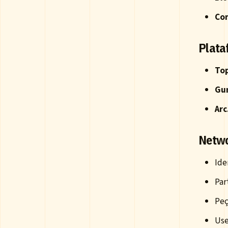
Con
Plata
Top
Gun
Arc
Netwo
Ide
Par
Peç
Use