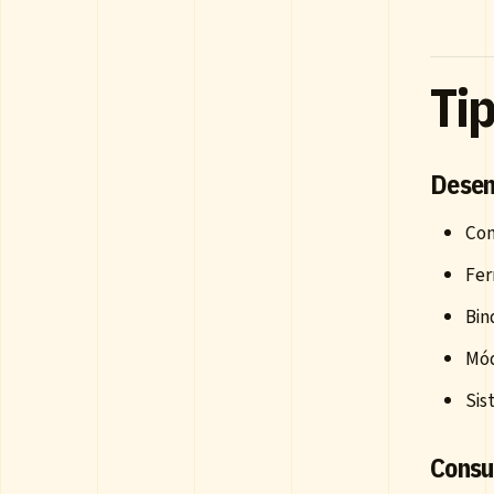
Tip
Desen
Com
Fer
Bin
Mó
Sis
Consul