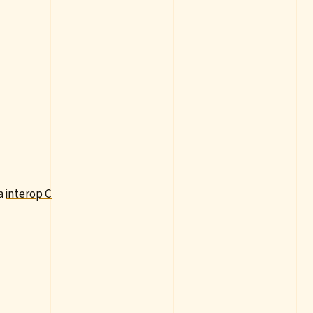
ia
interop C