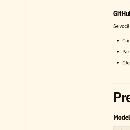
GitHu
Se você
Con
Par
Ofe
Pr
Model