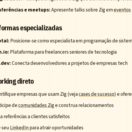
ferências e meetups:
Apresente talks sobre Zig em
eventos
formas especializadas
tal:
Posicione-se como especialista em programação de sistem
.io:
Plataforma para freelancers seniores de tecnologia
.dev:
Conecta desenvolvedores a projetos de empresas tech
rking direto
ntifique empresas que usam Zig (veja
cases de sucesso
) e ofer
ticipe de
comunidades Zig
e construa relacionamentos
a referências a clientes satisfeitos
 seu
LinkedIn
para atrair oportunidades