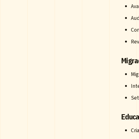
Ava
Aud
Con
Rev
Migra
Mig
Int
Se
Educa
Cri