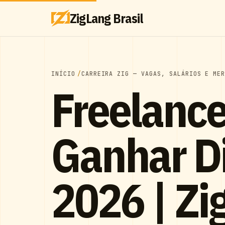
ZigLang Brasil
INÍCIO
CARREIRA ZIG — VAGAS, SALÁRIOS E ME
Freelance
Ganhar D
2026 | Zig