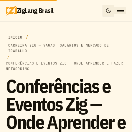
ZigLang Brasil
INÍCIO
CARREIRA ZIG — VAGAS, SALÁRIOS E MERCADO DE
TRABALHO
CONFERÊNCIAS E EVENTOS ZIG — ONDE APRENDER E FAZER
NETWORKING
Conferências e
Eventos Zig —
Onde Aprender e