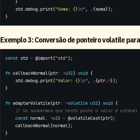
}
std
.
debug
.
print
(
"Soma: {}
\n
"
,
.{
soma
});
}
Exemplo 3: Conversão de ponteiro volatile para
const
std
=
@import
(
"std"
);
fn
callbackNormal
(
ptr
:
*
u32
)
void
{
std
.
debug
.
print
(
"Valor: {}
\n
"
,
.{
ptr
.
*
});
}
fn
adaptarVolatile
(
ptr
:
*
volatile
u32
)
void
{
const
normal
:
*
u32
=
@volatileCast
(
ptr
);
callbackNormal
(
normal
);
}