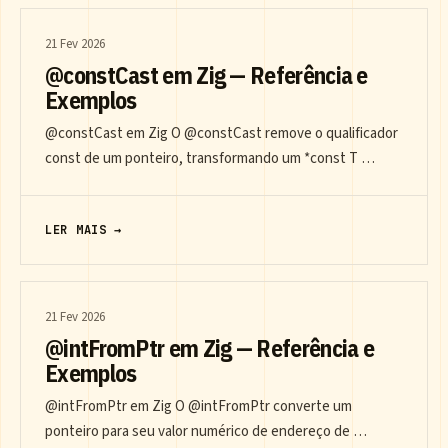
21 Fev 2026
@constCast em Zig — Referência e
Exemplos
@constCast em Zig O @constCast remove o qualificador
const de um ponteiro, transformando um *const T …
LER MAIS →
21 Fev 2026
@intFromPtr em Zig — Referência e
Exemplos
@intFromPtr em Zig O @intFromPtr converte um
ponteiro para seu valor numérico de endereço de …