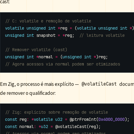
cast:
volatile
unsigned
int
*
reg
=
(
volatile
unsigned
int
*
unsigned
int
snapshot
=
*
reg
;
unsigned
int
*
normal
=
(
unsigned
int
*
)
reg
;
Em Zig, o processo é mais explícito —
docume
@volatileCast
de remover o qualificador:
const
reg
:
*
volatile
u32
=
@ptrFromInt
(
0x4000_0000
);
const
normal
:
*
u32
=
@volatileCast
(
reg
);