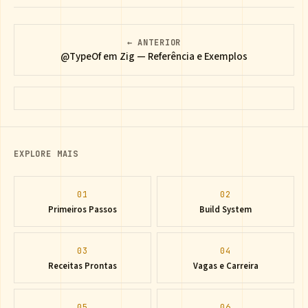
← ANTERIOR
@TypeOf em Zig — Referência e Exemplos
EXPLORE MAIS
01
02
Primeiros Passos
Build System
03
04
Receitas Prontas
Vagas e Carreira
05
06