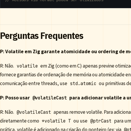
Perguntas Frequentes
P: Volatile em Zig garante atomicidade ou ordering de 
R: Não.
em Zig (como em C) apenas previne otimiz
volatile
fornece garantias de ordenação de memória ou atomicidade ent
comunicação entre threads, use
ou primitivas de
std.atomic
P: Posso usar
para adicionar volatile a 
@volatileCast
R: Não.
apenas remove volatile. Para adicionar
@volatileCast
diretamente como
ou use
para um 
*volatile T
@ptrCast
prática, volatile é adicionado na criação do ponteiro (ex: via
@p