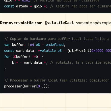
gpio
.
*
=
0x01
;
const
estado
=
gpio
.
*
;
Remover volatile com
somente após copiar
@volatileCast
var
buffer
:
[
64
]
u8
=
undefined
;
const
uart_data
:
*
volatile
u8
=
@ptrFromInt
(
0x4000_40
for
(
&
buffer
)
|*
b
|
{
b
.
*
=
uart_data
.
*
;
}
processar
(
buffer
[
0
..]);