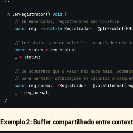
};
fn
lerRegistrador
()
void
{
const
reg
:
*
volatile
Registrador
=
@ptrFromInt
(
MM
const
status
=
reg
.
status
;
_
=
status
;
const
reg_normal
:
*
Registrador
=
@volatileCast
(
re
_
=
reg_normal
;
}
Exemplo 2: Buffer compartilhado entre contex