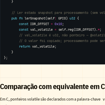
}
pub
fn
lerSnapshot
(
self
:
GPIO
)
u32
{
const
IDR_OFFSET
=
0x10
;
const
val_volatile
=
self
.
reg
(
IDR_OFFSET
).
*
;
return
val_volatile
;
}
};
Comparação com equivalente em C
Em C, ponteiros volatile são declarados com a palavra-chave
v