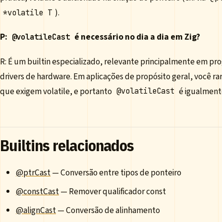
).
*volatile T
P:
é necessário no dia a dia em Zig?
@volatileCast
R: É um builtin especializado, relevante principalmente em 
drivers de hardware. Em aplicações de propósito geral, você r
que exigem volatile, e portanto
é igualmente
@volatileCast
Builtins relacionados
@ptrCast
— Conversão entre tipos de ponteiro
@constCast
— Remover qualificador const
@alignCast
— Conversão de alinhamento