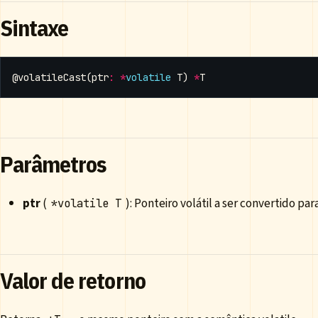
Sintaxe
@volatileCast
(
ptr
:
*
volatile
T
)
*
T
Parâmetros
ptr
(
): Ponteiro volátil a ser convertido par
*volatile T
Valor de retorno