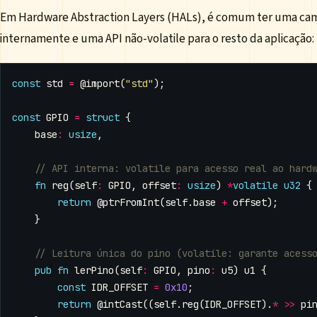
Em Hardware Abstraction Layers (HALs), é comum ter uma cam
internamente e uma API não-volatile para o resto da aplicação:
const
std
=
@import
(
"std"
);
const
GPIO
=
struct
{
base
:
usize
,
fn
reg
(
self
:
GPIO
,
offset
:
usize
)
*
volatile
u32
{
return
@ptrFromInt
(
self
.
base
+
offset
);
}
pub
fn
lerPino
(
self
:
GPIO
,
pino
:
u5
)
u1
{
const
IDR_OFFSET
=
0x10
;
return
@intCast
((
self
.
reg
(
IDR_OFFSET
).
*
>>
pi