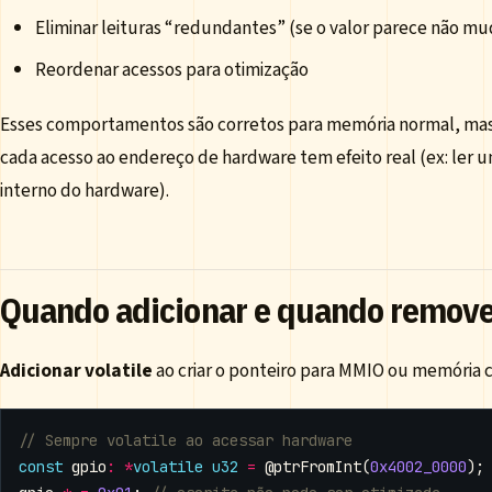
Eliminar leituras “redundantes” (se o valor parece não mu
Reordenar acessos para otimização
Esses comportamentos são corretos para memória normal, mas
cada acesso ao endereço de hardware tem efeito real (ex: ler 
interno do hardware).
Quando adicionar e quando remover
Adicionar volatile
ao criar o ponteiro para MMIO ou memória 
const
gpio
:
*
volatile
u32
=
@ptrFromInt
(
0x4002_0000
);