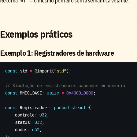
Retorna
— o mesmo ponteiro sem a semântica volatile.
*T
Exemplos práticos
Exemplo 1: Registradores de hardware
const
std
=
@import
(
"std"
);
const
MMIO_BASE
:
usize
=
0x4000_0000
;
const
Registrador
=
packed
struct
{
controle
:
u32
,
status
:
u32
,
dados
:
u32
,