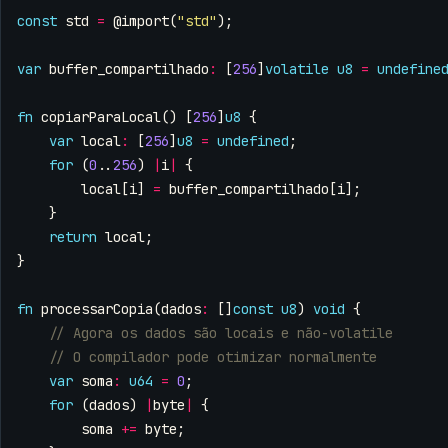
const
std
=
@import
(
"std"
);
var
buffer_compartilhado
:
[
256
]
volatile
u8
=
undefine
fn
copiarParaLocal
()
[
256
]
u8
{
var
local
:
[
256
]
u8
=
undefined
;
for
(
0
..
256
)
|
i
|
{
local
[
i
]
=
buffer_compartilhado
[
i
];
}
return
local
;
}
fn
processarCopia
(
dados
:
[]
const
u8
)
void
{
var
soma
:
u64
=
0
;
for
(
dados
)
|
byte
|
{
soma
+=
byte
;