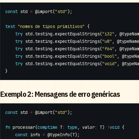
const
std
=
@import
(
"std"
);
test
"nomes de tipos primitivos"
{
try
std
.
testing
.
expectEqualStrings
(
"i32"
,
@typeNa
try
std
.
testing
.
expectEqualStrings
(
"u8"
,
@typeNam
try
std
.
testing
.
expectEqualStrings
(
"f64"
,
@typeNa
try
std
.
testing
.
expectEqualStrings
(
"bool"
,
@typeN
try
std
.
testing
.
expectEqualStrings
(
"void"
,
@typeN
}
Exemplo 2: Mensagens de erro genéricas
const
std
=
@import
(
"std"
);
fn
processar
(
comptime
T
:
type
,
valor
:
T
)
!
void
{
const
info
=
@typeInfo
(
T
);