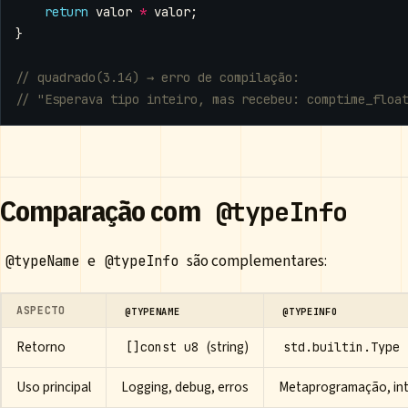
return
valor
*
valor
;
}
Comparação com
@typeInfo
e
são complementares:
@typeName
@typeInfo
ASPECTO
@TYPENAME
@TYPEINFO
Retorno
(string)
[]const u8
std.builtin.Type
Uso principal
Logging, debug, erros
Metaprogramação, in