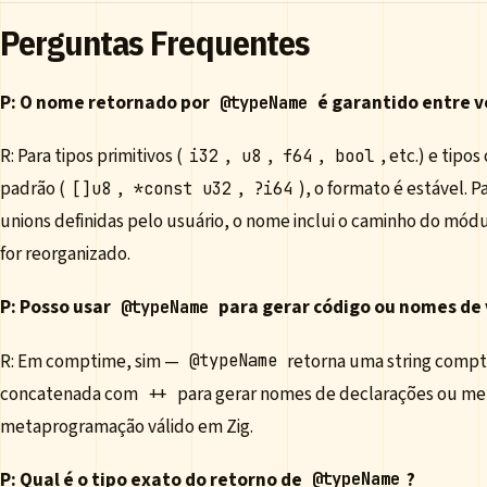
Perguntas Frequentes
P: O nome retornado por
é garantido entre v
@typeName
R: Para tipos primitivos (
,
,
,
, etc.) e tip
i32
u8
f64
bool
padrão (
,
,
), o formato é estável. 
[]u8
*const u32
?i64
unions definidas pelo usuário, o nome inclui o caminho do mód
for reorganizado.
P: Posso usar
para gerar código ou nomes de
@typeName
R: Em comptime, sim —
retorna uma string comp
@typeName
concatenada com
para gerar nomes de declarações ou me
++
metaprogramação válido em Zig.
P: Qual é o tipo exato do retorno de
?
@typeName