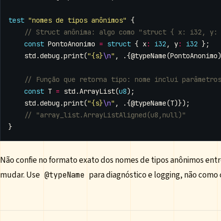
test
"nomes de tipos anônimos"
{
const
PontoAnonimo
=
struct
{
x
:
i32
,
y
:
i32
};
std
.
debug
.
print
(
"{s}
\n
"
,
.{
@typeName
(
PontoAnonimo
const
T
=
std
.
ArrayList
(
u8
);
std
.
debug
.
print
(
"{s}
\n
"
,
.{
@typeName
(
T
)});
}
Não confie no formato exato dos nomes de tipos anônimos ent
mudar. Use
para diagnóstico e logging, não como 
@typeName