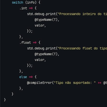
switch
(
info
)
{
.
int
=>
{
std
.
debug
.
print
(
"Processando inteiro do t
@typeName
(
T
),
valor
,
});
},
.
float
=>
{
std
.
debug
.
print
(
"Processando float do tip
@typeName
(
T
),
valor
,
});
},
else
=>
{
@compileError
(
"Tipo não suportado: "
++
@
},
}
}