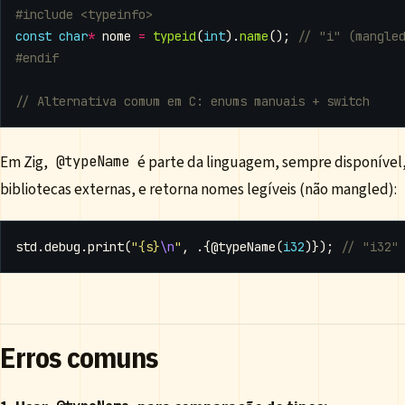
#include
<typeinfo>
const
char
*
nome
=
typeid
(
int
).
name
();
Em Zig,
é parte da linguagem, sempre disponíve
@typeName
bibliotecas externas, e retorna nomes legíveis (não mangled):
std
.
debug
.
print
(
"{s}
\n
"
,
.{
@typeName
(
i32
)});
Erros comuns