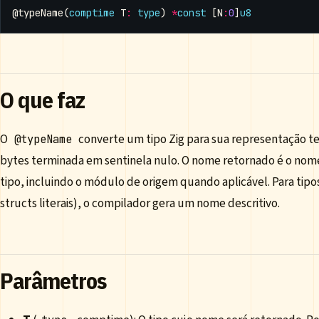
@typeName
(
comptime
T
:
type
)
*
const
[
N
:
0
]
u8
O que faz
O
converte um tipo Zig para sua representação t
@typeName
bytes terminada em sentinela nulo. O nome retornado é o nom
tipo, incluindo o módulo de origem quando aplicável. Para tip
structs literais), o compilador gera um nome descritivo.
Parâmetros