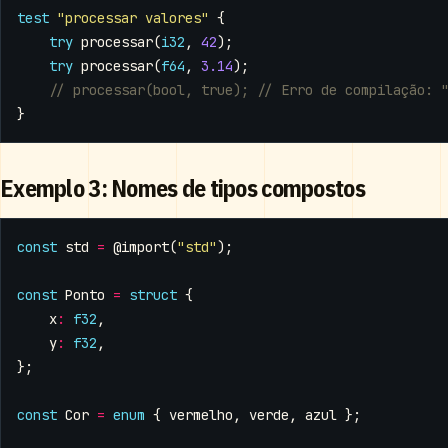
test
"processar valores"
{
try
processar
(
i32
,
42
);
try
processar
(
f64
,
3.14
);
}
Exemplo 3: Nomes de tipos compostos
const
std
=
@import
(
"std"
);
const
Ponto
=
struct
{
x
:
f32
,
y
:
f32
,
};
const
Cor
=
enum
{
vermelho
,
verde
,
azul
};