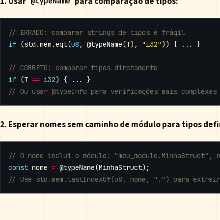
1. Usar
para comparação de tipos:
@typeName
if
(
std
.
mem
.
eql
(
u8
,
@typeName
(
T
),
"i32"
))
{
...
}
if
(
T
==
i32
)
{
...
}
2. Esperar nomes sem caminho de módulo para tipos defi
const
nome
=
@typeName
(
MinhaStruct
);