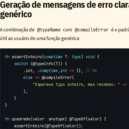
Geração de mensagens de erro cla
genérico
A combinação de
com
é o padr
@typeName
@compileError
útil ao usuário de uma função genérica:
fn
assertInteiro
(
comptime
T
:
type
)
void
{
switch
(
@typeInfo
(
T
))
{
.
int
,
.
comptime_int
=>
{},
else
=>
@compileError
(
"Esperava tipo inteiro, mas recebeu: "
++
),
}
}
fn
quadrado
(
valor
:
anytype
)
@TypeOf
(
valor
)
{
assertInteiro
(
@TypeOf
(
valor
));