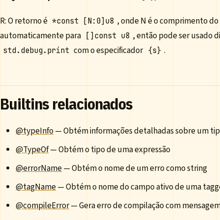
R: O retorno é
, onde N é o comprimento do 
*const [N:0]u8
automaticamente para
, então pode ser usado 
[]const u8
com o especificador
.
std.debug.print
{s}
Builtins relacionados
@typeInfo
— Obtém informações detalhadas sobre um ti
@TypeOf
— Obtém o tipo de uma expressão
@errorName
— Obtém o nome de um erro como string
@tagName
— Obtém o nome do campo ativo de uma tagg
@compileError
— Gera erro de compilação com mensage