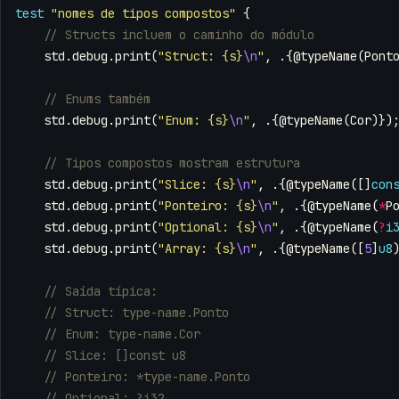
test
"nomes de tipos compostos"
{
std
.
debug
.
print
(
"Struct: {s}
\n
"
,
.{
@typeName
(
Pont
std
.
debug
.
print
(
"Enum: {s}
\n
"
,
.{
@typeName
(
Cor
)})
std
.
debug
.
print
(
"Slice: {s}
\n
"
,
.{
@typeName
([]
con
std
.
debug
.
print
(
"Ponteiro: {s}
\n
"
,
.{
@typeName
(
*
P
std
.
debug
.
print
(
"Optional: {s}
\n
"
,
.{
@typeName
(
?
i
std
.
debug
.
print
(
"Array: {s}
\n
"
,
.{
@typeName
([
5
]
u8