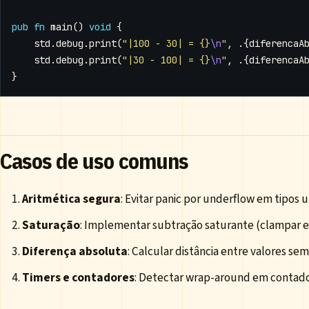
pub
fn
main
()
void
{
std
.
debug
.
print
(
"|100 - 30| = {}
\n
"
,
.{
diferencaA
std
.
debug
.
print
(
"|30 - 100| = {}
\n
"
,
.{
diferencaA
}
Casos de uso comuns
Aritmética segura
: Evitar panic por underflow em tipos 
Saturação
: Implementar subtração saturante (clampar e
Diferença absoluta
: Calcular distância entre valores se
Timers e contadores
: Detectar wrap-around em conta