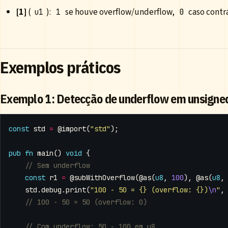
[1]
(
):
se houve overflow/underflow,
caso contrá
u1
1
0
Exemplos práticos
Exemplo 1: Detecção de underflow em unsigne
const
std
=
@import
(
"std"
);
pub
fn
main
()
void
{
const
r1
=
@subWithOverflow
(
@as
(
u8
,
100
),
@as
(
u8
,
std
.
debug
.
print
(
"100 - 50 = {} (overflow: {})
\n
"
,