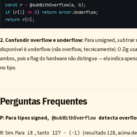
const
r
=
@subWithOverflow
(
a
,
b
);
if
(
r
[
1
]
!=
0
)
return
error
.
Underflow
;
return
r
[
0
];
2. Confundir overflow e underflow:
Para unsigned, subtrair 
disponível é underflow (não overflow, tecnicamente). O Zig us
ambos, pois a flag do hardware não distingue — ela indica apen
no tipo.
Perguntas Frequentes
P: Para tipos signed,
detecta overflo
@subWithOverflow
R: Sim. Para
, tanto
(resultado 128, acima d
i8
127 - (-1)