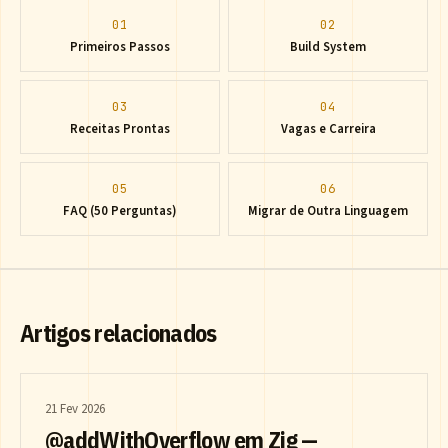
01
02
Primeiros Passos
Build System
03
04
Receitas Prontas
Vagas e Carreira
05
06
FAQ (50 Perguntas)
Migrar de Outra Linguagem
Artigos relacionados
21 Fev 2026
@addWithOverflow em Zig —