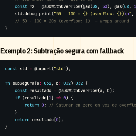
const
r2
=
@subWithOverflow
(
@as
(
u8
,
50
),
@as
(
u8
,
std
.
debug
.
print
(
"50 - 100 = {} (overflow: {})
\n
"
,
}
Exemplo 2: Subtração segura com fallback
const
std
=
@import
(
"std"
);
fn
subSegura
(
a
:
u32
,
b
:
u32
)
u32
{
const
resultado
=
@subWithOverflow
(
a
,
b
);
if
(
resultado
[
1
]
!=
0
)
{
return
0
;
}
return
resultado
[
0
];
}