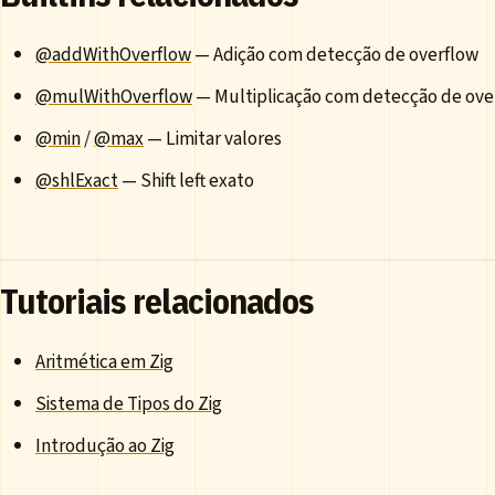
@addWithOverflow
— Adição com detecção de overflow
@mulWithOverflow
— Multiplicação com detecção de ove
@min
/
@max
— Limitar valores
@shlExact
— Shift left exato
Tutoriais relacionados
Aritmética em Zig
Sistema de Tipos do Zig
Introdução ao Zig