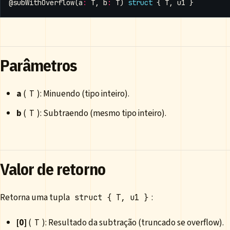
@subWithOverflow
(
a
:
T
,
b
:
T
)
struct
{
T
,
u1
}
Parâmetros
a
(
): Minuendo (tipo inteiro).
T
b
(
): Subtraendo (mesmo tipo inteiro).
T
Valor de retorno
Retorna uma tupla
:
struct { T, u1 }
[0]
(
): Resultado da subtração (truncado se overflow).
T