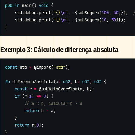
pub
fn
main
()
void
{
std
.
debug
.
print
(
"{}
\n
"
,
.{
subSegura
(
100
,
30
)});
std
.
debug
.
print
(
"{}
\n
"
,
.{
subSegura
(
10
,
50
)});
}
Exemplo 3: Cálculo de diferença absoluta
const
std
=
@import
(
"std"
);
fn
diferencaAbsoluta
(
a
:
u32
,
b
:
u32
)
u32
{
const
r
=
@subWithOverflow
(
a
,
b
);
if
(
r
[
1
]
!=
0
)
{
return
b
-
a
;
}
return
r
[
0
];
}