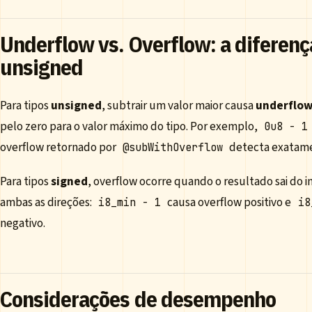
Underflow vs. Overflow: a diferenç
unsigned
Para tipos
unsigned
, subtrair um valor maior causa
underflo
pelo zero para o valor máximo do tipo. Por exemplo,
0u8 - 1
overflow retornado por
detecta exatame
@subWithOverflow
Para tipos
signed
, overflow ocorre quando o resultado sai do 
ambas as direções:
causa overflow positivo e
i8_min - 1
i8
negativo.
Considerações de desempenho