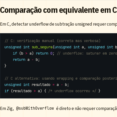
Comparação com equivalente em C
Em C, detectar underflow de subtração unsigned requer comp
unsigned
int
sub_segura
(
unsigned
int
a
,
unsigned
int
if
(
b
>
a
)
return
0
;
return
a
-
b
;
}
unsigned
int
resultado
=
a
-
b
;
if
(
resultado
>
a
)
{
/* underflow ocorreu */
}
Em Zig,
é direto e não requer comparação
@subWithOverflow