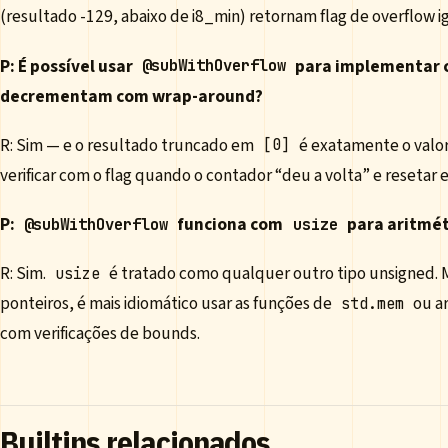
(resultado -129, abaixo de i8_min) retornam flag de overflow ig
P: É possível usar
para implementar 
@subWithOverflow
decrementam com wrap-around?
R: Sim — e o resultado truncado em
é exatamente o valo
[0]
verificar com o flag quando o contador “deu a volta” e resetar
P:
funciona com
para aritmét
@subWithOverflow
usize
R: Sim.
é tratado como qualquer outro tipo unsigned. M
usize
ponteiros, é mais idiomático usar as funções de
ou ar
std.mem
com verificações de bounds.
Builtins relacionados