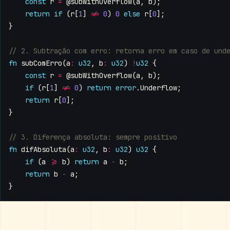
const
r
=
@subWithOverflow
(
a
,
b
);
return
if
(
r
[
1
]
!=
0
)
0
else
r
[
0
];
}
fn
subComErro
(
a
:
u32
,
b
:
u32
)
!
u32
{
const
r
=
@subWithOverflow
(
a
,
b
);
if
(
r
[
1
]
!=
0
)
return
error
.
Underflow
;
return
r
[
0
];
}
fn
difAbsoluta
(
a
:
u32
,
b
:
u32
)
u32
{
if
(
a
>=
b
)
return
a
-
b
;
return
b
-
a
;
}