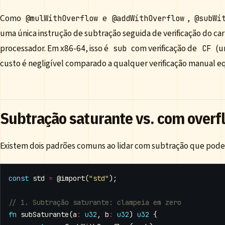
Como
e
,
@mulWithOverflow
@addWithOverflow
@subWi
uma única instrução de subtração seguida de verificação do carr
processador. Em x86-64, isso é
com verificação de
(u
sub
CF
custo é negligível comparado a qualquer verificação manual e
Subtração saturante vs. com overf
Existem dois padrões comuns ao lidar com subtração que pode
const
std
=
@import
(
"std"
);
fn
subSaturante
(
a
:
u32
,
b
:
u32
)
u32
{