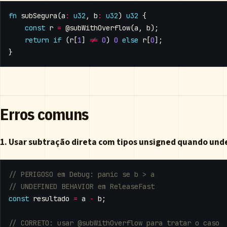
fn
subSegura
(
a
:
u32
,
b
:
u32
)
u32
{
const
r
=
@subWithOverflow
(
a
,
b
);
return
if
(
r
[
1
]
!=
0
)
0
else
r
[
0
];
}
Erros comuns
1. Usar subtração direta com tipos unsigned quando unde
const
resultado
=
a
-
b
;