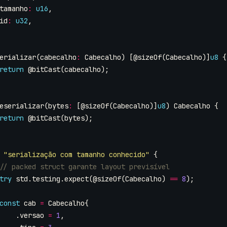
tamanho
:
u16
,
id
:
u32
,
erializar
(
cabecalho
:
Cabecalho
)
[
@sizeOf
(
Cabecalho
)]
u8
{
return
@bitCast
(
cabecalho
);
eserializar
(
bytes
:
[
@sizeOf
(
Cabecalho
)]
u8
)
Cabecalho
{
return
@bitCast
(
bytes
);
"serialização com tamanho conhecido"
{
try
std
.
testing
.
expect
(
@sizeOf
(
Cabecalho
)
==
8
);
const
cab
=
Cabecalho
{
.
versao
=
1
,