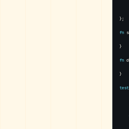
};
fn
s
}
fn
d
}
test