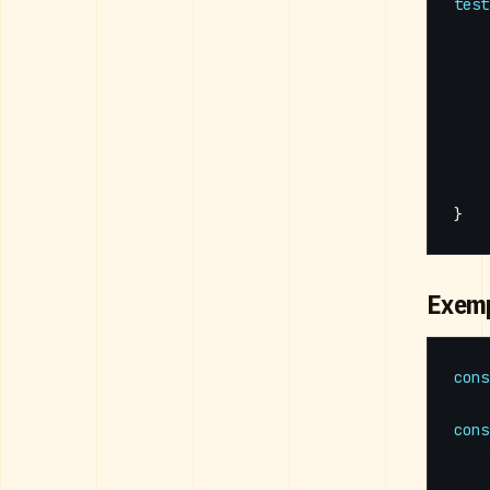
test
}
Exemp
cons
cons