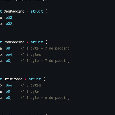
t
SemPadding
=
struct
{
a
:
u32
,
b
:
u32
,
t
ComPadding
=
struct
{
a
:
u8
,
b
:
u64
,
c
:
u8
,
t
Otimizada
=
struct
{
b
:
u64
,
a
:
u8
,
c
:
u8
,