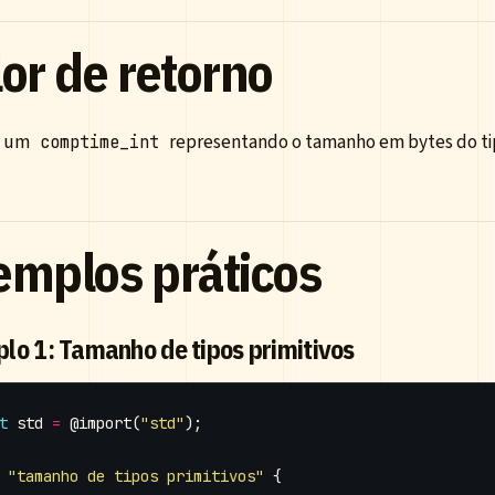
or de retorno
a um
representando o tamanho em bytes do ti
comptime_int
emplos práticos
lo 1: Tamanho de tipos primitivos
t
std
=
@import
(
"std"
);
"tamanho de tipos primitivos"
{