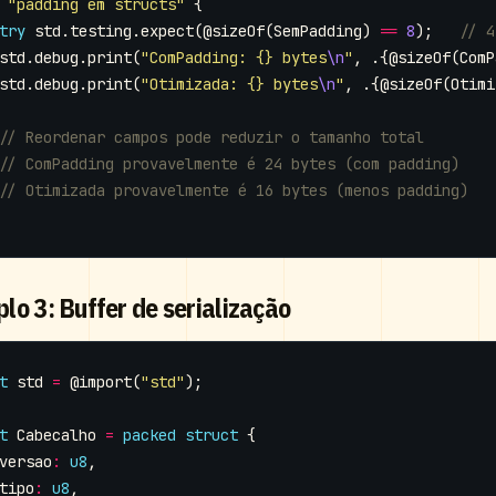
"padding em structs"
{
try
std
.
testing
.
expect
(
@sizeOf
(
SemPadding
)
==
8
);
std
.
debug
.
print
(
"ComPadding: {} bytes
\n
"
,
.{
@sizeOf
(
ComP
std
.
debug
.
print
(
"Otimizada: {} bytes
\n
"
,
.{
@sizeOf
(
Otimi
lo 3: Buffer de serialização
t
std
=
@import
(
"std"
);
t
Cabecalho
=
packed
struct
{
versao
:
u8
,
tipo
:
u8
,