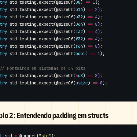
try
std
.
testing
.
expect
(
@sizeOf
(
u8
)
==
1
);
try
std
.
testing
.
expect
(
@sizeOf
(
u16
)
==
2
);
try
std
.
testing
.
expect
(
@sizeOf
(
u32
)
==
4
);
try
std
.
testing
.
expect
(
@sizeOf
(
u64
)
==
8
);
try
std
.
testing
.
expect
(
@sizeOf
(
i32
)
==
4
);
try
std
.
testing
.
expect
(
@sizeOf
(
f32
)
==
4
);
try
std
.
testing
.
expect
(
@sizeOf
(
f64
)
==
8
);
try
std
.
testing
.
expect
(
@sizeOf
(
bool
)
==
1
);
try
std
.
testing
.
expect
(
@sizeOf
(
*
u8
)
==
8
);
try
std
.
testing
.
expect
(
@sizeOf
(
usize
)
==
8
);
lo 2: Entendendo padding em structs
t
std
=
@import
(
"std"
);