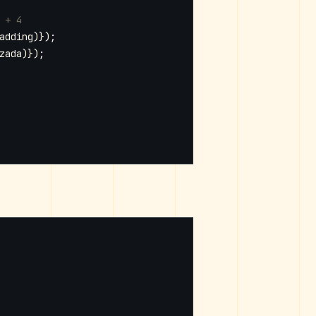
adding
)});
zada
)});