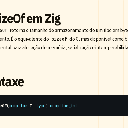
zeOf em Zig
retorna o tamanho de armazenamento de um tipo em byte
eOf
ento. É o equivalente do
do C, mas disponível como b
sizeof
ntal para alocação de memória, serialização e interoperabilid
ntaxe
eOf
(
comptime
T
:
type
)
comptime_int