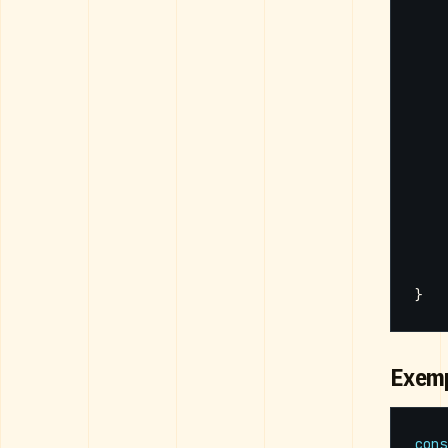
}
Exemp
cons