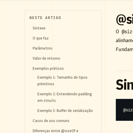
@si
NESTE ARTIGO
Sintaxe
O
@siz
O que faz
alinham
Parâmetros
Fundame
Valor de retorno
Exemplos práticos
Exemplo 1: Tamanho de tipos
Si
primitivos
Exemplo 2: Entendendo padding
em structs
@siz
Exemplo 3: Buffer de serialização
Casos de uso comuns
Diferenças entre @sizeOf e