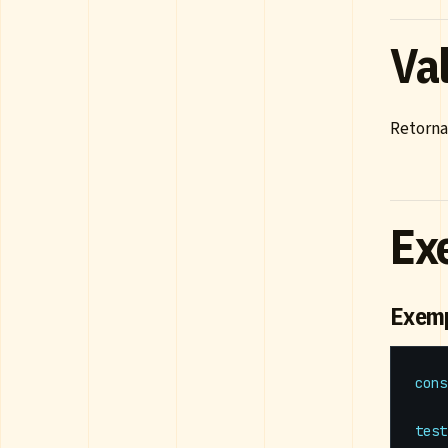
Val
Retorn
Ex
Exemp
cons
test