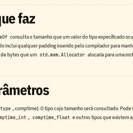
que faz
consulta o tamanho que um valor do tipo especificado ocu
eOf
do inclui qualquer padding inserido pelo compilador para mante
 de bytes que um
alocaria para uma inst
std.mem.Allocator
râmetros
, comptime): O tipo cujo tamanho será consultado. Pode 
type
,
e outros tipos que existem
mptime_int
comptime_float