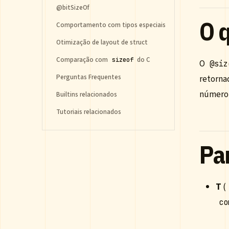
@bitSizeOf
O 
Comportamento com tipos especiais
Otimização de layout de struct
Comparação com
do C
sizeof
O
@siz
Perguntas Frequentes
retorna
número
Builtins relacionados
Tutoriais relacionados
Pa
T
(
co