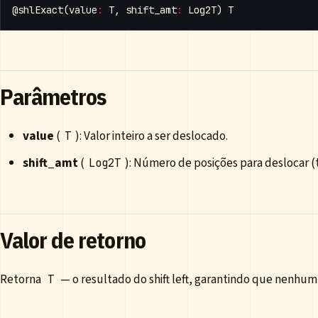
@shlExact
(
value
:
T
,
shift_amt
:
Log2T
)
T
Parâmetros
value
(
): Valor inteiro a ser deslocado.
T
shift_amt
(
): Número de posições para deslocar (
Log2T
Valor de retorno
Retorna
— o resultado do shift left, garantindo que nenhum b
T