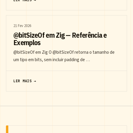
21 Fev 2026
@bitSizeOf em Zig — Referência e
Exemplos
@bitSizeOf em Zig O @bitSizeOf retorna o tamanho de
um tipo em bits, sem incluir padding de …
LER MAIS →