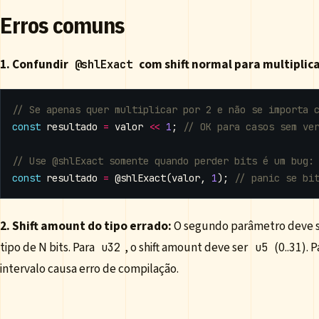
Erros comuns
1. Confundir
com shift normal para multiplic
@shlExact
const
resultado
=
valor
<<
1
;
const
resultado
=
@shlExact
(
valor
,
1
);
2. Shift amount do tipo errado:
O segundo parâmetro deve s
tipo de N bits. Para
, o shift amount deve ser
(0..31). 
u32
u5
intervalo causa erro de compilação.