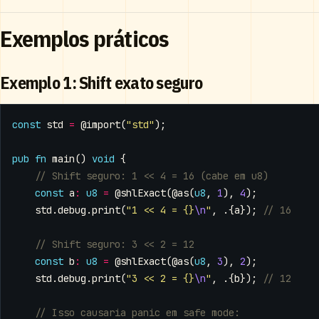
Exemplos práticos
Exemplo 1: Shift exato seguro
const
std
=
@import
(
"std"
);
pub
fn
main
()
void
{
const
a
:
u8
=
@shlExact
(
@as
(
u8
,
1
),
4
);
std
.
debug
.
print
(
"1 << 4 = {}
\n
"
,
.{
a
});
const
b
:
u8
=
@shlExact
(
@as
(
u8
,
3
),
2
);
std
.
debug
.
print
(
"3 << 2 = {}
\n
"
,
.{
b
});