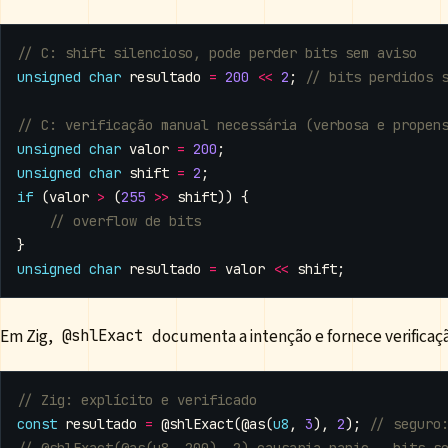
unsigned
char
resultado
=
200
<<
2
;
unsigned
char
valor
=
200
;
unsigned
char
shift
=
2
;
if
(
valor
>
(
255
>>
shift
))
{
}
unsigned
char
resultado
=
valor
<<
shift
;
Em Zig,
documenta a intenção e fornece verificaç
@shlExact
const
resultado
=
@shlExact
(
@as
(
u8
,
3
),
2
);