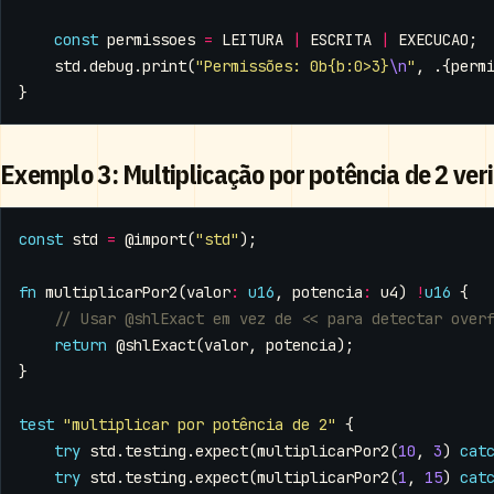
const
permissoes
=
LEITURA
|
ESCRITA
|
EXECUCAO
;
std
.
debug
.
print
(
"Permissões: 0b{b:0>3}
\n
"
,
.{
perm
}
Exemplo 3: Multiplicação por potência de 2 ver
const
std
=
@import
(
"std"
);
fn
multiplicarPor2
(
valor
:
u16
,
potencia
:
u4
)
!
u16
{
return
@shlExact
(
valor
,
potencia
);
}
test
"multiplicar por potência de 2"
{
try
std
.
testing
.
expect
(
multiplicarPor2
(
10
,
3
)
cat
try
std
.
testing
.
expect
(
multiplicarPor2
(
1
,
15
)
cat