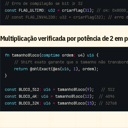
const
FLAG_ULTIMO
:
u32
=
criarFlag
(
31
);
Multiplicação verificada por potência de 2 em 
fn
tamanhoBloco
(
comptime
ordem
:
u4
)
u16
{
return
@shlExact
(
@as
(
u16
,
1
),
ordem
);
}
const
BLOCO_512
:
u16
=
tamanhoBloco
(
9
);
const
BLOCO_4K
:
u16
=
tamanhoBloco
(
12
);
const
BLOCO_32K
:
u16
=
tamanhoBloco
(
15
);