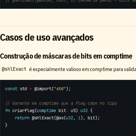
Casos de uso avançados
Construção de máscaras de bits em comptime
é especialmente valioso em comptime para valida
@shlExact
const
std
=
@import
(
"std"
);
fn
criarFlag
(
comptime
bit
:
u5
)
u32
{
return
@shlExact
(
@as
(
u32
,
1
),
bit
);
}