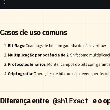
}
Casos de uso comuns
Bit flags
: Criar flags de bit com garantia de não overflow.
Multiplicação por potência de 2
: Shift como multiplicaçã
Protocolos binários
: Montar campos de bits com garantia
Criptografia
: Operações de bit que não devem perder in
Diferença entre
e o o
@shlExact