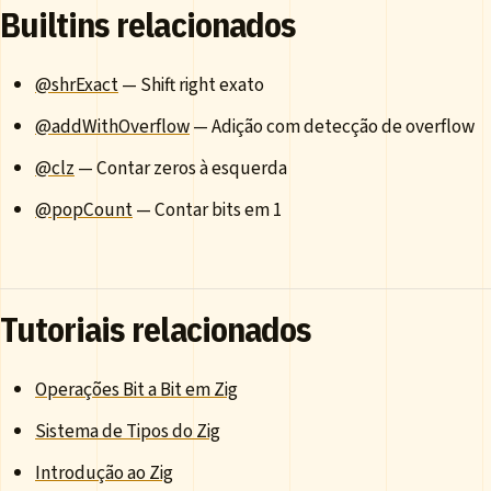
Builtins relacionados
@shrExact
— Shift right exato
@addWithOverflow
— Adição com detecção de overflow
@clz
— Contar zeros à esquerda
@popCount
— Contar bits em 1
Tutoriais relacionados
Operações Bit a Bit em Zig
Sistema de Tipos do Zig
Introdução ao Zig