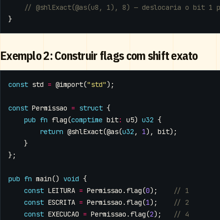
}
Exemplo 2: Construir flags com shift exato
const
std
=
@import
(
"std"
);
const
Permissao
=
struct
{
pub
fn
flag
(
comptime
bit
:
u5
)
u32
{
return
@shlExact
(
@as
(
u32
,
1
),
bit
);
}
};
pub
fn
main
()
void
{
const
LEITURA
=
Permissao
.
flag
(
0
);
const
ESCRITA
=
Permissao
.
flag
(
1
);
const
EXECUCAO
=
Permissao
.
flag
(
2
);