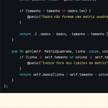
if
(
tamanho
*
tamanho
!=
dados
.
len
)
{
@panic
(
"Dados não formam uma matriz quadr
}
return
.{
.
dados
=
dados
,
.
tamanho
=
tamanho
}
pub
fn
get
(
self
:
MatrizQuadrada
,
linha
:
usize
,
co
if
(
linha
>=
self
.
tamanho
or
coluna
>=
self
.
t
@panic
(
"Índice fora dos limites da matriz
}
return
self
.
dados
[
linha
*
self
.
tamanho
+
colu
}
};