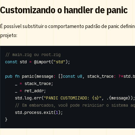
Customizando o handler de panic
É possível substituir o comportamento padrão de panic defin
projeto:
const
std
=
@import
(
"std"
);
pub
fn
panic
(
message
:
[]
const
u8
,
stack_trace
:
?*
std
.
_
=
stack_trace
;
_
=
ret_addr
;
std
.
log
.
err
(
"PANIC CUSTOMIZADO: {s}"
,
.{
message
})
std
.
process
.
exit
(
1
);
}