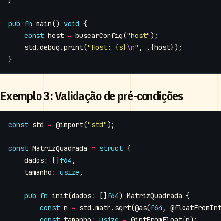
}
pub
fn
main
()
void
{
const
host
=
buscarConfig
(
"host"
);
std
.
debug
.
print
(
"Host: {s}
\n
"
,
.{
host
});
}
Exemplo 3: Validação de pré-condições
const
std
=
@import
(
"std"
);
const
MatrizQuadrada
=
struct
{
dados
:
[]
f64
,
tamanho
:
usize
,
pub
fn
init
(
dados
:
[]
f64
)
MatrizQuadrada
{
const
n
=
std
.
math
.
sqrt
(
@as
(
f64
,
@floatFromIn
const
tamanho
:
usize
=
@intFromFloat
(
n
);