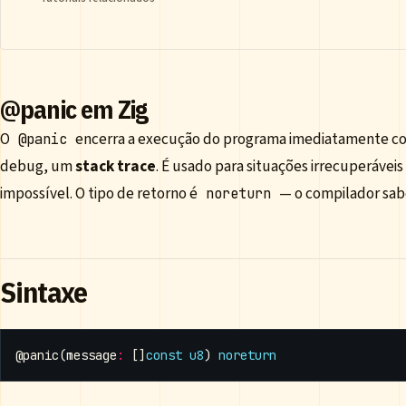
@panic em Zig
O
encerra a execução do programa imediatamente 
@panic
debug, um
stack trace
. É usado para situações irrecuperávei
impossível. O tipo de retorno é
— o compilador sabe
noreturn
Sintaxe
@panic
(
message
:
[]
const
u8
)
noreturn