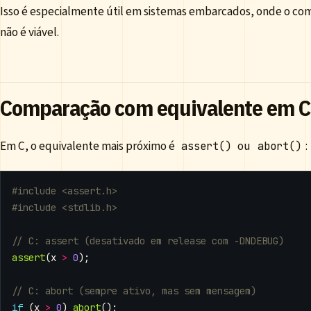
Isso é especialmente útil em sistemas embarcados, onde o co
não é viável.
Comparação com equivalente em C
Em C, o equivalente mais próximo é
ou
:
assert()
abort()
#include
<assert.h>
#include
<stdlib.h>
assert
(
x
>
0
);
if
(
x
>
0
)
abort
();