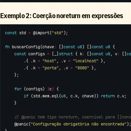
Exemplo 2: Coerção noreturn em expressões
const
std
=
@import
(
"std"
);
fn
buscarConfig
(
chave
:
[]
const
u8
)
[]
const
u8
{
const
configs
=
[
_
]
struct
{
k
:
[]
const
u8
,
v
:
[]
c
.{
.
k
=
"host"
,
.
v
=
"localhost"
},
.{
.
k
=
"porta"
,
.
v
=
"8080"
},
};
for
(
configs
)
|
c
|
{
if
(
std
.
mem
.
eql
(
u8
,
c
.
k
,
chave
))
return
c
.
v
;
}
@panic
(
"Configuração obrigatória não encontrada"
)