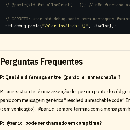
std
.
debug
.
panic
(
"Valor inválido: {}"
,
.{
valor
});
Perguntas Frequentes
P: Qual é a diferença entre
e
?
@panic
unreachable
R:
é uma asserção de que um ponto do código 
unreachable
panic com mensagem genérica “reached unreachable code”. Em
(sem verificação).
sempre termina com a mensagem f
@panic
P:
pode ser chamado em comptime?
@panic