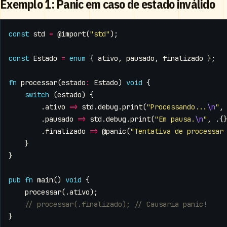
Exemplo 1: Panic em caso de estado inválido
const
std
=
@import
(
"std"
);
const
Estado
=
enum
{
ativo
,
pausado
,
finalizado
};
fn
processar
(
estado
:
Estado
)
void
{
switch
(
estado
)
{
.
ativo
=>
std
.
debug
.
print
(
"Processando...
\n
"
,
.
pausado
=>
std
.
debug
.
print
(
"Em pausa.
\n
"
,
.{
.
finalizado
=>
@panic
(
"Tentativa de processar
}
}
pub
fn
main
()
void
{
processar
(.
ativo
);
}