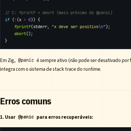
if
(
!
(
x
>
0
))
{
fprintf
(
stderr
,
"x deve ser positivo
\n
"
);
abort
();
}
Em Zig,
é sempre ativo (não pode ser desativado por 
@panic
integra com o sistema de stack trace do runtime.
Erros comuns
1. Usar
para erros recuperáveis:
@panic