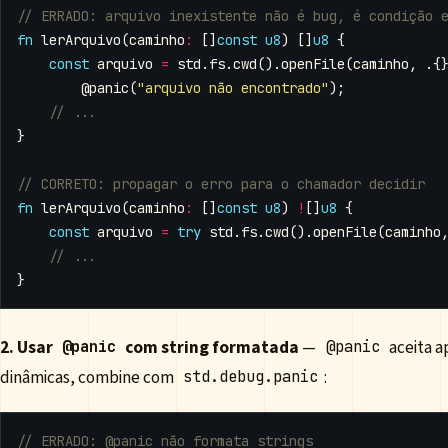
fn
lerArquivo
(
caminho
:
[]
const
u8
)
[]
u8
{
const
arquivo
=
std
.
fs
.
cwd
().
openFile
(
caminho
,
.{
@panic
(
"arquivo não encontrado"
);
}
fn
lerArquivo
(
caminho
:
[]
const
u8
)
!
[]
u8
{
const
arquivo
=
try
std
.
fs
.
cwd
().
openFile
(
caminho
}
2. Usar
com string formatada
—
aceita a
@panic
@panic
dinâmicas, combine com
:
std.debug.panic