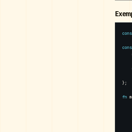
Exemp
cons
cons
};
fn
m