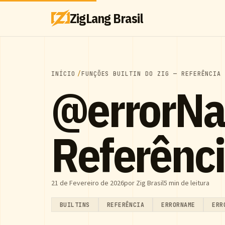
ZigLang Brasil
INÍCIO
FUNÇÕES BUILTIN DO ZIG — REFERÊNCIA
@errorNa
Referênc
21 de Fevereiro de 2026
por Zig Brasil
5 min de leitura
BUILTINS
REFERÊNCIA
ERRORNAME
ERR