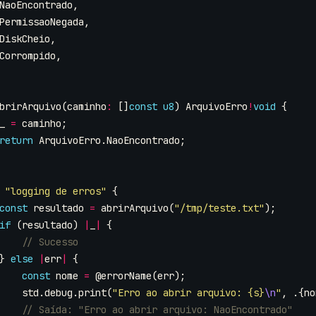
NaoEncontrado
,
PermissaoNegada
,
DiskCheio
,
Corrompido
,
brirArquivo
(
caminho
:
[]
const
u8
)
ArquivoErro
!
void
{
_
=
caminho
;
return
ArquivoErro
.
NaoEncontrado
;
"logging de erros"
{
const
resultado
=
abrirArquivo
(
"/tmp/teste.txt"
);
if
(
resultado
)
|
_
|
{
}
else
|
err
|
{
const
nome
=
@errorName
(
err
);
std
.
debug
.
print
(
"Erro ao abrir arquivo: {s}
\n
"
,
.{
no