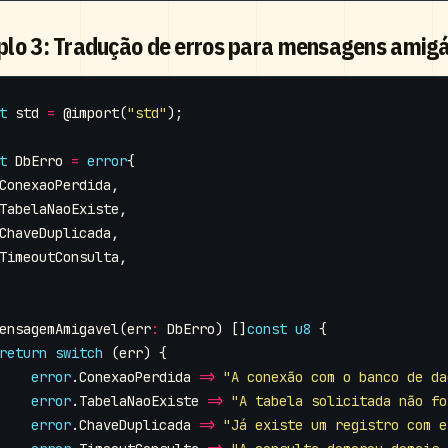
lo 3: Tradução de erros para mensagens amigá
t
std
=
@import
(
"std"
);
t
DbErro
=
error
{
ConexaoPerdida
,
TabelaNaoExiste
,
ChaveDuplicada
,
TimeoutConsulta
,
ensagemAmigavel
(
err
:
DbErro
)
[]
const
u8
{
return
switch
(
err
)
{
error
.
ConexaoPerdida
=>
"A conexão com o banco de da
error
.
TabelaNaoExiste
=>
"A tabela solicitada não fo
error
.
ChaveDuplicada
=>
"Já existe um registro com e