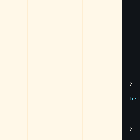
}
test
}