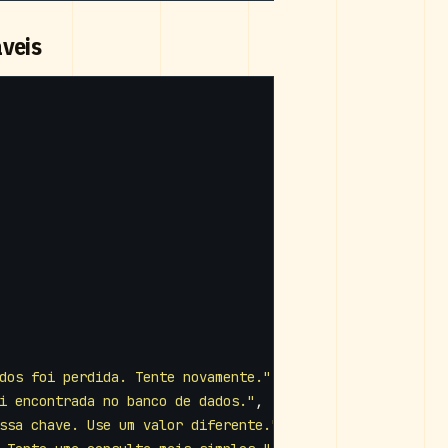
veis
dos foi perdida. Tente novamente."
,
i encontrada no banco de dados."
,
ssa chave. Use um valor diferente."
,