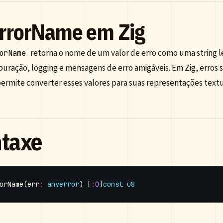
rrorName em Zig
retorna o nome de um valor de erro como uma string l
orName
uração, logging e mensagens de erro amigáveis. Em Zig, erros sã
permite converter esses valores para suas representações textu
ntaxe
orName
(
err
:
anyerror
)
[
:
0
]
const
u8