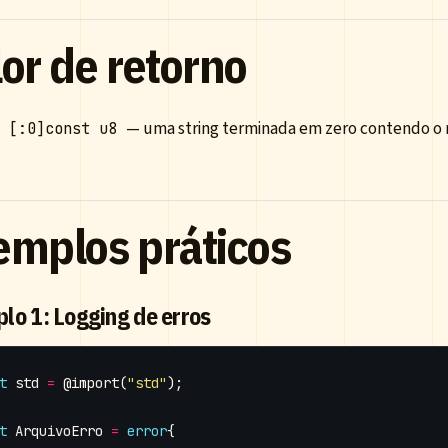
or de retorno
a
— uma string terminada em zero contendo o 
[:0]const u8
emplos práticos
lo 1: Logging de erros
t
std
=
@import
(
"std"
);
t
ArquivoErro
=
error
{