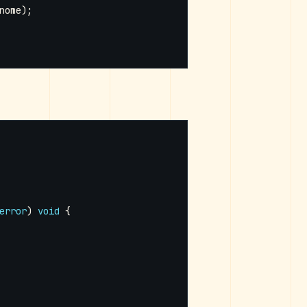
nome
);
error
)
void
{