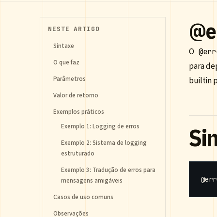
@e
NESTE ARTIGO
Sintaxe
O
@err
O que faz
para dep
Parâmetros
builtin 
Valor de retorno
Exemplos práticos
Exemplo 1: Logging de erros
Si
Exemplo 2: Sistema de logging
estruturado
Exemplo 3: Tradução de erros para
@err
mensagens amigáveis
Casos de uso comuns
Observações