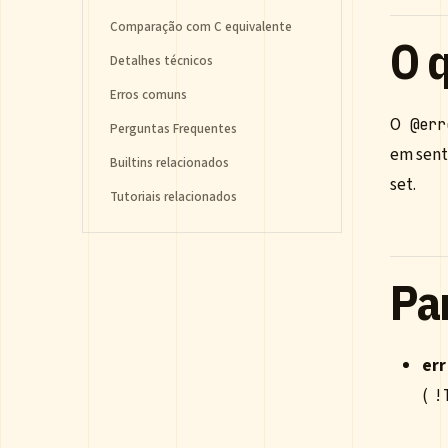
Comparação com C equivalente
O 
Detalhes técnicos
Erros comuns
O
@err
Perguntas Frequentes
em sent
Builtins relacionados
set.
Tutoriais relacionados
Pa
err
(
!