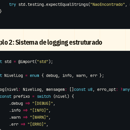
try
std
.
testing
.
expectEqualStrings
(
"NaoEncontrado"
,
}
lo 2: Sistema de logging estruturado
t
std
=
@import
(
"std"
);
t
NivelLog
=
enum
{
debug
,
info
,
warn
,
err
};
og
(
nivel
:
NivelLog
,
mensagem
:
[]
const
u8
,
erro_opt
:
?
any
const
prefixo
=
switch
(
nivel
)
{
.
debug
=>
"[DEBUG]"
,
.
info
=>
"[INFO]"
,
.
warn
=>
"[WARN]"
,
.
err
=>
"[ERRO]"
,