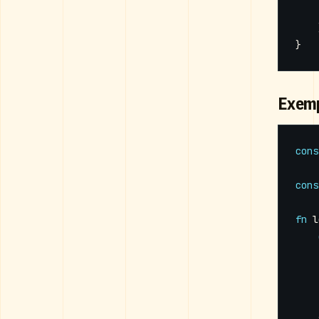
}
Exemp
cons
cons
fn
l