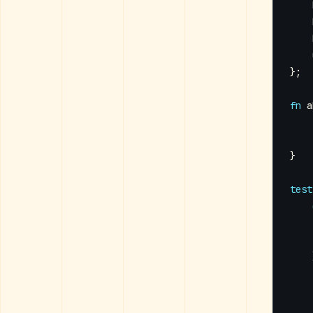
};
fn
a
}
test