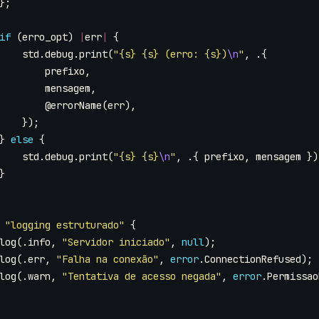
};
if
(
erro_opt
)
|
err
|
{
std
.
debug
.
print
(
"{s} {s} (erro: {s})
\n
"
,
.{
prefixo
,
mensagem
,
@errorName
(
err
),
});
}
else
{
std
.
debug
.
print
(
"{s} {s}
\n
"
,
.{
prefixo
,
mensagem
})
}
"logging estruturado"
{
log
(.
info
,
"Servidor iniciado"
,
null
);
log
(.
err
,
"Falha na conexão"
,
error
.
ConnectionRefused
);
log
(.
warn
,
"Tentativa de acesso negada"
,
error
.
Permissao