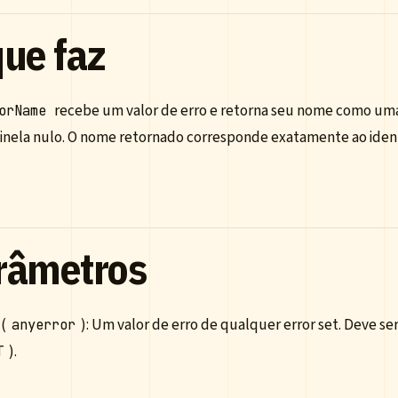
que faz
recebe um valor de erro e retorna seu nome como uma
orName
inela nulo. O nome retornado corresponde exatamente ao ident
râmetros
(
): Um valor de erro de qualquer error set. Deve s
anyerror
).
T