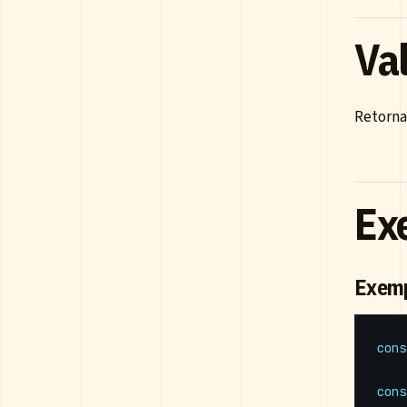
Val
Retorn
Ex
Exemp
cons
cons