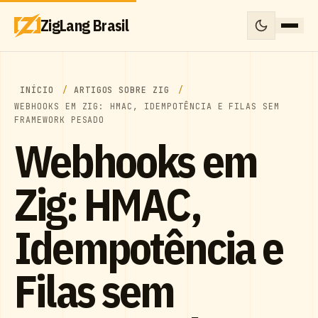
ZigLang Brasil
INÍCIO
ARTIGOS SOBRE ZIG
WEBHOOKS EM ZIG: HMAC, IDEMPOTÊNCIA E FILAS SEM
FRAMEWORK PESADO
Webhooks em
Zig: HMAC,
Idempotência e
Filas sem