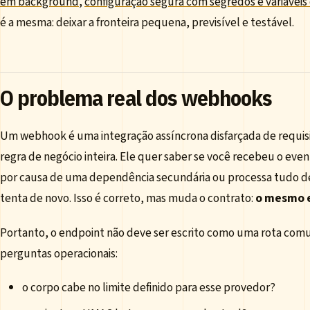
em background
,
configuração segura com segredos e variávei
é a mesma: deixar a fronteira pequena, previsível e testável.
O problema real dos webhooks
Um webhook é uma integração assíncrona disfarçada de requis
regra de negócio inteira. Ele quer saber se você recebeu o eve
por causa de uma dependência secundária ou processa tudo d
tenta de novo. Isso é correto, mas muda o contrato:
o mesmo e
Portanto, o endpoint não deve ser escrito como uma rota comu
perguntas operacionais:
o corpo cabe no limite definido para esse provedor?