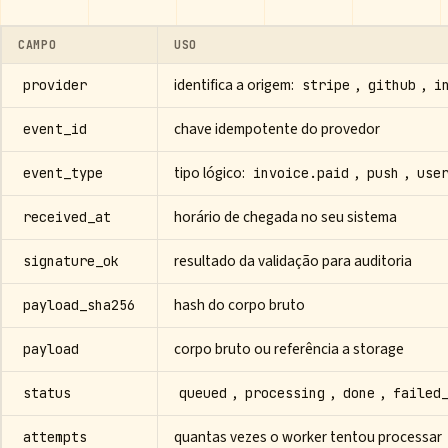
CAMPO
USO
identifica a origem:
,
,
provider
stripe
github
i
chave idempotente do provedor
event_id
tipo lógico:
,
,
event_type
invoice.paid
push
use
horário de chegada no seu sistema
received_at
resultado da validação para auditoria
signature_ok
hash do corpo bruto
payload_sha256
corpo bruto ou referência a storage
payload
,
,
,
status
queued
processing
done
failed
quantas vezes o worker tentou processar
attempts