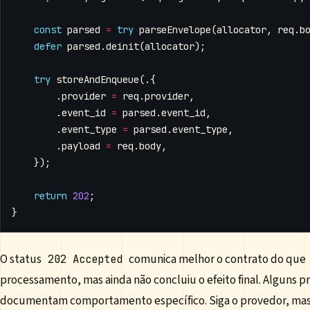
const
parsed
=
try
parseEnvelope
(
allocator
,
req
.
b
defer
parsed
.
deinit
(
allocator
);
try
storeAndEnqueue
(.{
.
provider
=
req
.
provider
,
.
event_id
=
parsed
.
event_id
,
.
event_type
=
parsed
.
event_type
,
.
payload
=
req
.
body
,
});
return
202
;
}
O status
comunica melhor o contrato do que
202 Accepted
processamento, mas ainda não concluiu o efeito final. Alguns
documentam comportamento específico. Siga o provedor, mas 