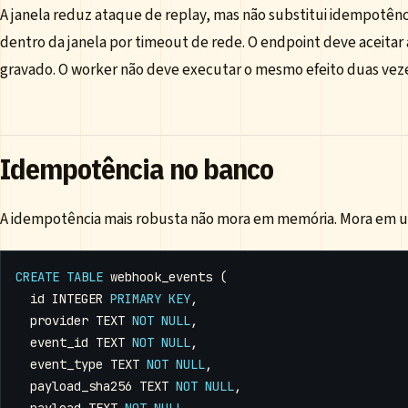
A janela reduz ataque de replay, mas não substitui idempotên
dentro da janela por timeout de rede. O endpoint deve aceitar
gravado. O worker não deve executar o mesmo efeito duas vez
Idempotência no banco
A idempotência mais robusta não mora em memória. Mora em u
CREATE
TABLE
webhook_events
(
id
INTEGER
PRIMARY
KEY
,
provider
TEXT
NOT
NULL
,
event_id
TEXT
NOT
NULL
,
event_type
TEXT
NOT
NULL
,
payload_sha256
TEXT
NOT
NULL
,