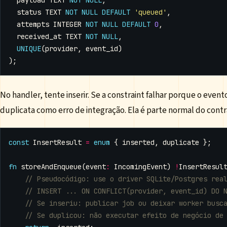
payload
TEXT
NOT
NULL
,
status
TEXT
NOT
NULL
DEFAULT
'queued'
,
attempts
INTEGER
NOT
NULL
DEFAULT
0
,
received_at
TEXT
NOT
NULL
,
UNIQUE
(
provider
,
event_id
)
);
No handler, tente inserir. Se a constraint falhar porque o event
duplicata como erro de integração. Ela é parte normal do contr
const
InsertResult
=
enum
{
inserted
,
duplicate
};
fn
storeAndEnqueue
(
event
:
IncomingEvent
)
!
InsertResul