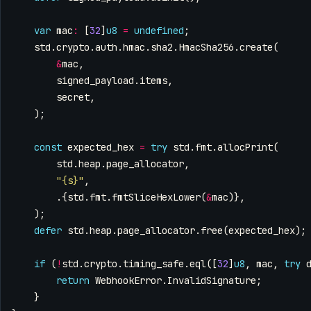
var
mac
:
[
32
]
u8
=
undefined
;
std
.
crypto
.
auth
.
hmac
.
sha2
.
HmacSha256
.
create
(
&
mac
,
signed_payload
.
items
,
secret
,
);
const
expected_hex
=
try
std
.
fmt
.
allocPrint
(
std
.
heap
.
page_allocator
,
"{s}"
,
.{
std
.
fmt
.
fmtSliceHexLower
(
&
mac
)},
);
defer
std
.
heap
.
page_allocator
.
free
(
expected_hex
);
if
(
!
std
.
crypto
.
timing_safe
.
eql
([
32
]
u8
,
mac
,
try
return
WebhookError
.
InvalidSignature
;
}