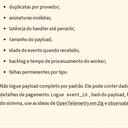
duplicatas por provedor;
assinaturas inválidas;
latência do handler até persistir;
tamanho do payload;
idade do evento quando recebido;
backlog e tempo de processamento do worker;
falhas permanentes por tipo.
Não logue payload completo por padrão. Ele pode conter dado
detalhes de pagamento. Logue
, hash do payload, 
event_id
do sistema, use as ideias de
OpenTelemetry em Zig
e
observabi