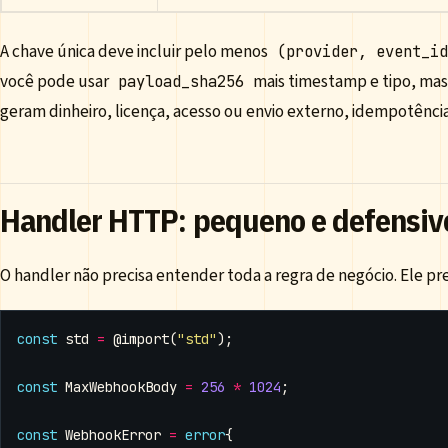
A chave única deve incluir pelo menos
(provider, event_i
você pode usar
mais timestamp e tipo, mas 
payload_sha256
geram dinheiro, licença, acesso ou envio externo, idempotência
Handler HTTP: pequeno e defensiv
O handler não precisa entender toda a regra de negócio. Ele prec
const
std
=
@import
(
"std"
);
const
MaxWebhookBody
=
256
*
1024
;
const
WebhookError
=
error
{