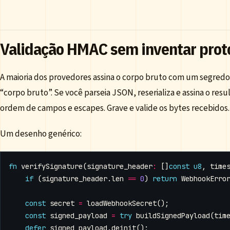
Validação HMAC sem inventar prot
A maioria dos provedores assina o corpo bruto com um segredo
“corpo bruto”. Se você parseia JSON, reserializa e assina o res
ordem de campos e escapes. Grave e valide os bytes recebidos.
Um desenho genérico:
fn
verifySignature
(
signature_header
:
[]
const
u8
,
time
if
(
signature_header
.
len
==
0
)
return
WebhookErro
const
secret
=
loadWebhookSecret
();
const
signed_payload
=
try
buildSignedPayload
(
tim
defer
signed_payload
.
deinit
();