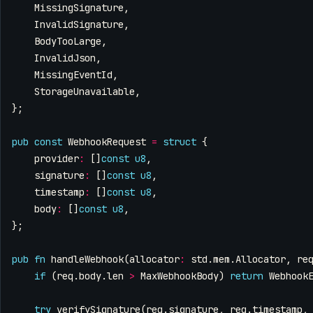
MissingSignature
,
InvalidSignature
,
BodyTooLarge
,
InvalidJson
,
MissingEventId
,
StorageUnavailable
,
};
pub
const
WebhookRequest
=
struct
{
provider
:
[]
const
u8
,
signature
:
[]
const
u8
,
timestamp
:
[]
const
u8
,
body
:
[]
const
u8
,
};
pub
fn
handleWebhook
(
allocator
:
std
.
mem
.
Allocator
,
re
if
(
req
.
body
.
len
>
MaxWebhookBody
)
return
Webhook
try
verifySignature
(
req
.
signature
,
req
.
timestamp
,