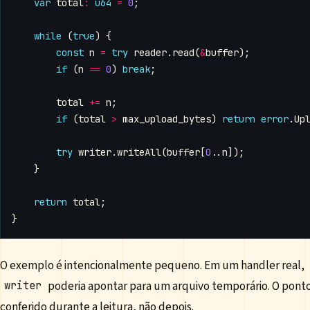
var
total
:
u64
=
0
;
while
(
true
)
{
const
n
=
try
reader
.
read
(
&
buffer
);
if
(
n
==
0
)
break
;
total
+=
n
;
if
(
total
>
max_upload_bytes
)
return
error
.
Up
try
writer
.
writeAll
(
buffer
[
0
..
n
]);
}
return
total
;
}
O exemplo é intencionalmente pequeno. Em um handler real,
poderia apontar para um arquivo temporário. O ponto
writer
conferido durante a leitura, não depois.