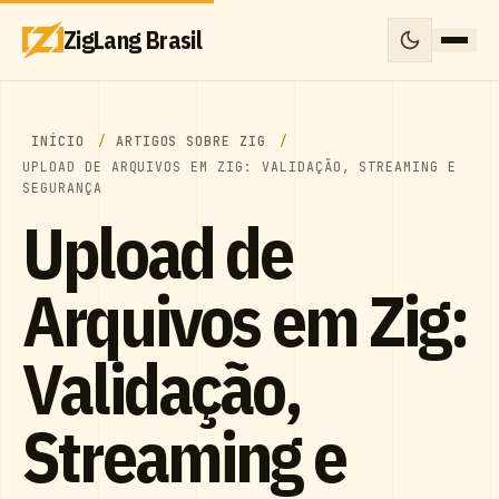
ZigLang Brasil
INÍCIO
ARTIGOS SOBRE ZIG
UPLOAD DE ARQUIVOS EM ZIG: VALIDAÇÃO, STREAMING E
SEGURANÇA
Upload de
Arquivos em Zig:
Validação,
Streaming e