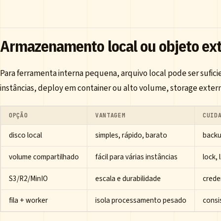
Armazenamento local ou objeto ex
Para ferramenta interna pequena, arquivo local pode ser sufic
instâncias, deploy em container ou alto volume, storage exter
OPÇÃO
VANTAGEM
CUID
disco local
simples, rápido, barato
backu
volume compartilhado
fácil para várias instâncias
lock,
S3/R2/MinIO
escala e durabilidade
crede
fila + worker
isola processamento pesado
consi