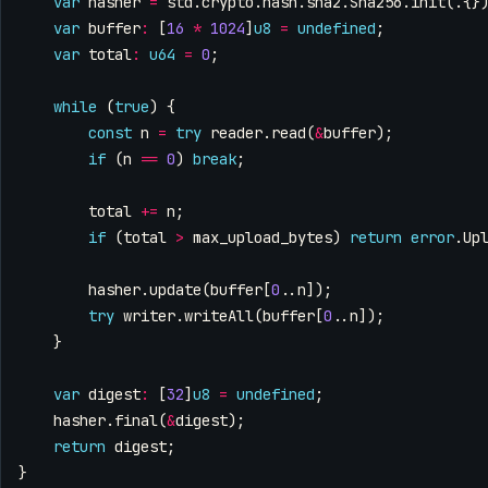
var
hasher
=
std
.
crypto
.
hash
.
sha2
.
Sha256
.
init
(.{}
var
buffer
:
[
16
*
1024
]
u8
=
undefined
;
var
total
:
u64
=
0
;
while
(
true
)
{
const
n
=
try
reader
.
read
(
&
buffer
);
if
(
n
==
0
)
break
;
total
+=
n
;
if
(
total
>
max_upload_bytes
)
return
error
.
Up
hasher
.
update
(
buffer
[
0
..
n
]);
try
writer
.
writeAll
(
buffer
[
0
..
n
]);
}
var
digest
:
[
32
]
u8
=
undefined
;
hasher
.
final
(
&
digest
);
return
digest
;
}