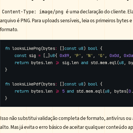
é uma declaração do cliente. El
Content-Type: image/png
arquivo é PNG. Para uploads sensíveis, leia os primeiros bytes e
formato.
fn
looksLikePng
(
bytes
:
[]
const
u8
)
bool
{
const
sig
=
[
_
]
u8
{
0x89
,
'P'
,
'N'
,
'G'
,
0x0d
,
0x0
return
bytes
.
len
>=
sig
.
len
and
std
.
mem
.
eql
(
u8
,
b
}
fn
looksLikePdf
(
bytes
:
[]
const
u8
)
bool
{
return
bytes
.
len
>=
5
and
std
.
mem
.
eql
(
u8
,
bytes
[
0
}
Isso não substitui validação completa de formato, antivírus ou 
alto. Mas já evita o erro básico de aceitar qualquer conteúdo 