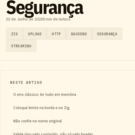
Segurança
03 de Junho de 2026
9 min de leitura
ZIG
UPLOAD
HTTP
BACKEND
SEGURANÇA
STREAMING
NESTE ARTIGO
O erro clássico: ler tudo em memória
Coloque limite na borda e no Zig
Não confie no nome original
Valide tipo pelo conteúdo, não só pelo header