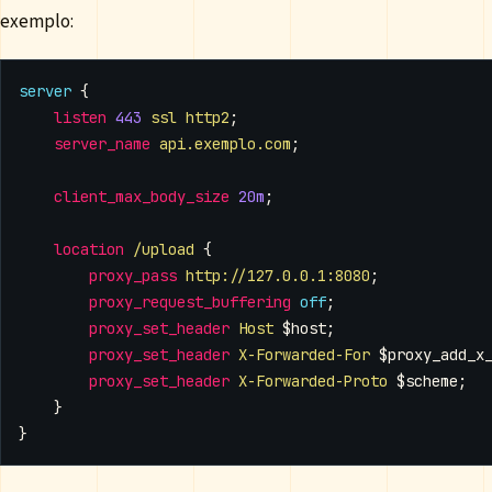
exemplo:
server
{
listen
443
ssl
http2
;
server_name
api.exemplo.com
;
client_max_body_size
20m
;
location
/upload
{
proxy_pass
http://127.0.0.1:8080
;
proxy_request_buffering
off
;
proxy_set_header
Host
$host
;
proxy_set_header
X-Forwarded-For
$proxy_add_x
proxy_set_header
X-Forwarded-Proto
$scheme
;
}
}