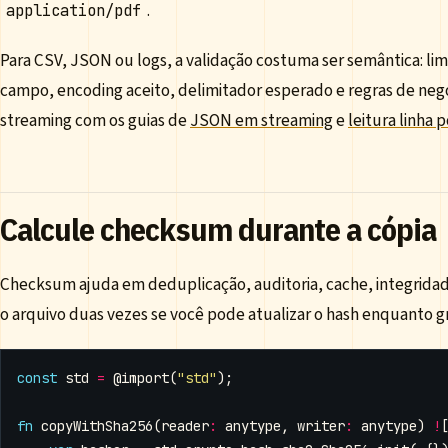
.
application/pdf
Para CSV, JSON ou logs, a validação costuma ser semântica: li
campo, encoding aceito, delimitador esperado e regras de neg
streaming com os guias de
JSON em streaming
e
leitura linha p
Calcule checksum durante a cópia
Checksum ajuda em deduplicação, auditoria, cache, integridade 
o arquivo duas vezes se você pode atualizar o hash enquanto g
const
std
=
@import
(
"std"
);
fn
copyWithSha256
(
reader
:
anytype
,
writer
:
anytype
)
!