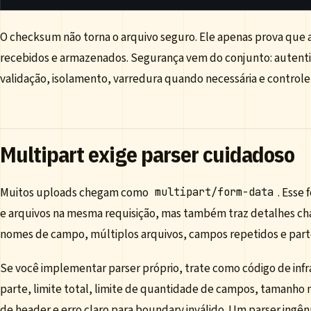
O checksum não torna o arquivo seguro. Ele apenas prova que 
recebidos e armazenados. Segurança vem do conjunto: autentic
validação, isolamento, varredura quando necessária e controle
Multipart exige parser cuidadoso
Muitos uploads chegam como
. Esse
multipart/form-data
e arquivos na mesma requisição, mas também traz detalhes cha
nomes de campo, múltiplos arquivos, campos repetidos e part
Se você implementar parser próprio, trate como código de infra
parte, limite total, limite de quantidade de campos, taman
de header e erro claro para boundary inválido. Um parser ing