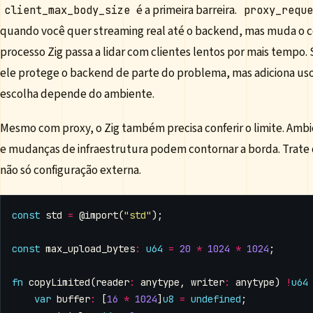
é a primeira barreira.
client_max_body_size
proxy_reque
quando você quer streaming real até o backend, mas muda o 
processo Zig passa a lidar com clientes lentos por mais tempo. S
ele protege o backend de parte do problema, mas adiciona uso
escolha depende do ambiente.
Mesmo com proxy, o Zig também precisa conferir o limite. Amb
e mudanças de infraestrutura podem contornar a borda. Trate o
não só configuração externa.
const
std
=
@import
(
"std"
);
const
max_upload_bytes
:
u64
=
20
*
1024
*
1024
;
fn
copyLimited
(
reader
:
anytype
,
writer
:
anytype
)
!
u64
var
buffer
:
[
16
*
1024
]
u8
=
undefined
;