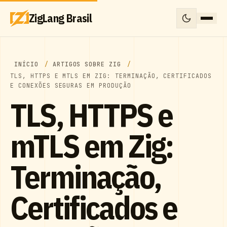
ZigLang Brasil
INÍCIO
ARTIGOS SOBRE ZIG
TLS, HTTPS E MTLS EM ZIG: TERMINAÇÃO, CERTIFICADOS
E CONEXÕES SEGURAS EM PRODUÇÃO
TLS, HTTPS e
mTLS em Zig:
Terminação,
Certificados e