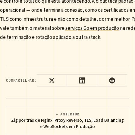
e controle total do que está acontecendo. A biblioteca padrão dá
operacional — onde termina a conexão, como os certificados e
TLS como infraestrutura e não como detalhe, dorme melhor. Pa
vale também o material sobre
serviços Go em produção
na red
de terminação e rotação aplicado a outra stack.
COMPARTILHAR:
← ANTERIOR
Zig por trás de Nginx: Proxy Reverso, TLS, Load Balancing
e WebSockets em Produção