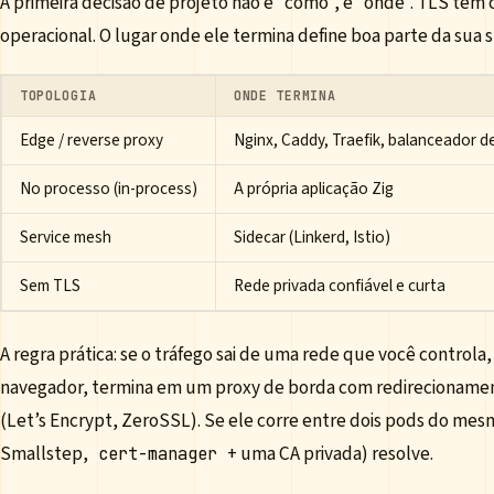
A primeira decisão de projeto não é “como”, é “onde”. TLS tem
operacional. O lugar onde ele termina define boa parte da sua 
TOPOLOGIA
ONDE TERMINA
Edge / reverse proxy
Nginx, Caddy, Traefik, balanceador 
No processo (in-process)
A própria aplicação Zig
Service mesh
Sidecar (Linkerd, Istio)
Sem TLS
Rede privada confiável e curta
A regra prática: se o tráfego sai de uma rede que você controla,
navegador, termina em um proxy de borda com redirecionam
(Let’s Encrypt, ZeroSSL). Se ele corre entre dois pods do me
Smallstep,
+ uma CA privada) resolve.
cert-manager