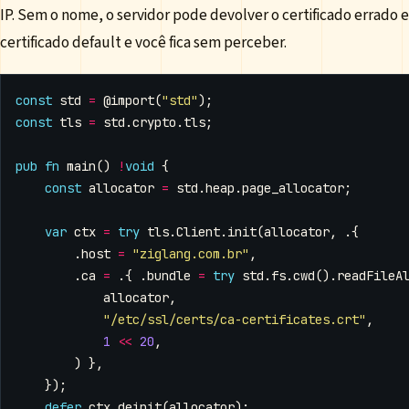
IP. Sem o nome, o servidor pode devolver o certificado errado e 
certificado default e você fica sem perceber.
const
std
=
@import
(
"std"
);
const
tls
=
std
.
crypto
.
tls
;
pub
fn
main
()
!
void
{
const
allocator
=
std
.
heap
.
page_allocator
;
var
ctx
=
try
tls
.
Client
.
init
(
allocator
,
.{
.
host
=
"ziglang.com.br"
,
.
ca
=
.{
.
bundle
=
try
std
.
fs
.
cwd
().
readFileA
allocator
,
"/etc/ssl/certs/ca-certificates.crt"
,
1
<<
20
,
)
},
});
defer
ctx
.
deinit
(
allocator
);