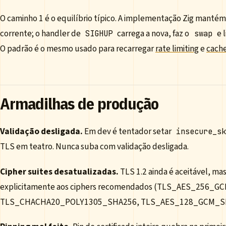
O caminho 1 é o equilíbrio típico. A implementação Zig manté
corrente; o handler de
carrega a nova, faz o
e 
SIGHUP
swap
O padrão é o mesmo usado para recarregar
rate limiting
e
cach
Armadilhas de produção
Validação desligada.
Em dev é tentador setar
insecure_s
TLS em teatro. Nunca suba com validação desligada.
Cipher suites desatualizadas.
TLS 1.2 ainda é aceitável, mas
explicitamente aos ciphers recomendados (TLS_AES_256_
TLS_CHACHA20_POLY1305_SHA256, TLS_AES_128_GCM_SHA256