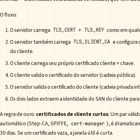
O fluxo:
O servidor carrega
+
como em qual
TLS_CERT
TLS_KEY
O servidor também carrega
e configura o
TLS_CLIENT_CA
do cliente.
O cliente carrega seu próprio certificado cliente + chave.
O cliente valida o certificado do servidor (cadeia pública).
O servidor valida o certificado do cliente (cadeia privada in
Os dois lados extraem a identidade do SAN do cliente para
A regra de ouro:
certificados de cliente curtos
. Um par váli
automático (Step-CA, SPIFFE,
), é dramatic
cert-manager
30 dias. Se um certificado vaza, a janela útil é curta.