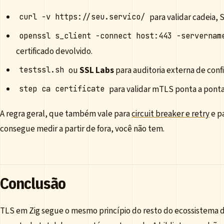
para validar cadeia, 
curl -v https://seu.servico/
openssl s_client -connect host:443 -servernam
certificado devolvido.
ou
SSL Labs
para auditoria externa de conf
testssl.sh
para validar mTLS ponta a ponta
step ca certificate
A regra geral, que também vale para
circuit breaker e retry
e p
consegue medir a partir de fora, você não tem.
Conclusão
TLS em Zig segue o mesmo princípio do resto do ecossistema d