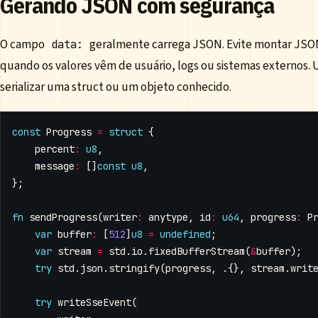
Gerando JSON com segurança
O campo
geralmente carrega JSON. Evite montar JS
data:
quando os valores vêm de usuário, logs ou sistemas externos.
serializar uma struct ou um objeto conhecido.
const
Progress
=
struct
{
percent
:
u8
,
message
:
[]
const
u8
,
};
fn
sendProgress
(
writer
:
anytype
,
id
:
u64
,
progress
:
P
var
buffer
:
[
512
]
u8
=
undefined
;
var
stream
=
std
.
io
.
fixedBufferStream
(
&
buffer
);
try
std
.
json
.
stringify
(
progress
,
.{},
stream
.
writ
try
writeSseEvent
(