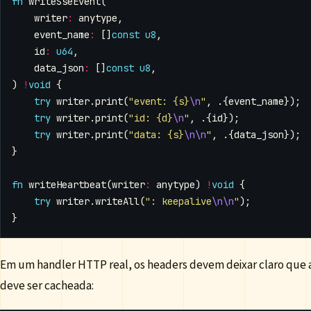
fn
writeSseEvent
(
writer
:
anytype
,
event_name
:
[]
const
u8
,
id
:
u64
,
data_json
:
[]
const
u8
,
)
!
void
{
try
writer
.
print
(
"event: {s}
\n
"
,
.{
event_name
});
try
writer
.
print
(
"id: {d}
\n
"
,
.{
id
});
try
writer
.
print
(
"data: {s}
\n\n
"
,
.{
data_json
});
}
fn
writeHeartbeat
(
writer
:
anytype
)
!
void
{
try
writer
.
writeAll
(
": keepalive
\n\n
"
);
}
Em um handler HTTP real, os headers devem deixar claro que 
deve ser cacheada: