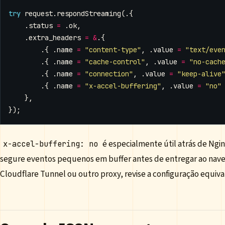
try
request
.
respondStreaming
(.{
.
status
=
.
ok
,
.
extra_headers
=
&
.{
.{
.
name
=
"content-type"
,
.
value
=
"text/eve
.{
.
name
=
"cache-control"
,
.
value
=
"no-cach
.{
.
name
=
"connection"
,
.
value
=
"keep-alive
.{
.
name
=
"x-accel-buffering"
,
.
value
=
"no"
},
});
é especialmente útil atrás de Ngi
x-accel-buffering: no
segure eventos pequenos em buffer antes de entregar ao nave
Cloudflare Tunnel ou outro proxy, revise a configuração equiv