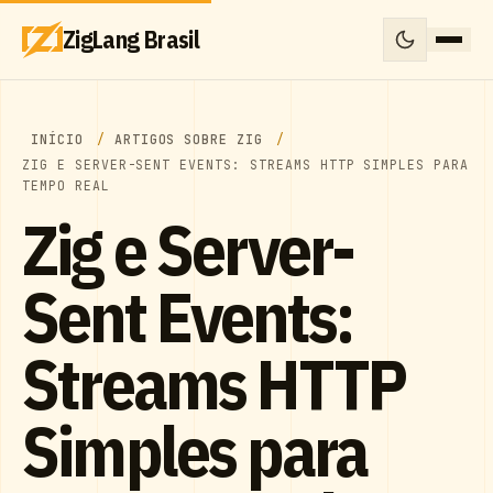
ZigLang Brasil
INÍCIO
ARTIGOS SOBRE ZIG
ZIG E SERVER-SENT EVENTS: STREAMS HTTP SIMPLES PARA
TEMPO REAL
Zig e Server-
Sent Events:
Streams HTTP
Simples para