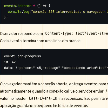
events
.
onerror
=
()
=>
{
console
.
log
(
"conexão SSE interrompida; o navegador 
};
O servidor responde com
Content-Type: text/event-str
Cada evento termina com uma linha em branco:
O navegador mantém a conexão aberta, entrega eventos para os
automaticamente quando a conexão cai. Se o servidor enviar
i
valor no header
na reconexão. Isso permite 
Last-Event-ID
aplicação guarda um pequeno histórico de eventos.