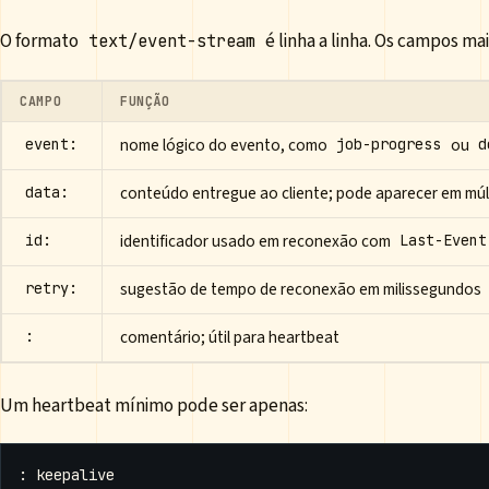
O formato
é linha a linha. Os campos ma
text/event-stream
CAMPO
FUNÇÃO
nome lógico do evento, como
ou
event:
job-progress
d
conteúdo entregue ao cliente; pode aparecer em múlt
data:
identificador usado em reconexão com
id:
Last-Event
sugestão de tempo de reconexão em milissegundos
retry:
comentário; útil para heartbeat
:
Um heartbeat mínimo pode ser apenas: