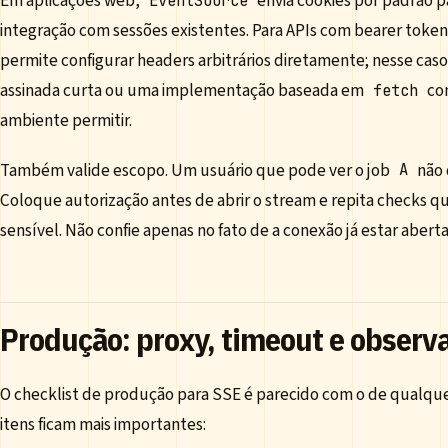
Em aplicações web,
envia cookies por padrão pa
EventSource
integração com sessões existentes. Para APIs com bearer token,
permite configurar headers arbitrários diretamente; nesse caso
assinada curta ou uma implementação baseada em
co
fetch
ambiente permitir.
Também valide escopo. Um usuário que pode ver o job
não 
A
Coloque autorização antes de abrir o stream e repita checks 
sensível. Não confie apenas no fato de a conexão já estar aberta
Produção: proxy, timeout e observ
O checklist de produção para SSE é parecido com o de qualqu
itens ficam mais importantes: