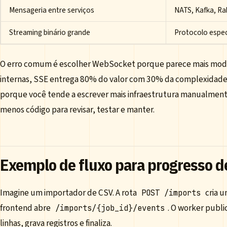
Mensageria entre serviços
NATS, Kafka, Rab
Streaming binário grande
Protocolo espe
O erro comum é escolher WebSocket porque parece mais mode
internas, SSE entrega 80% do valor com 30% da complexidade. 
porque você tende a escrever mais infraestrutura manualmente
menos código para revisar, testar e manter.
Exemplo de fluxo para progresso d
Imagine um importador de CSV. A rota
cria u
POST /imports
frontend abre
. O worker publi
/imports/{job_id}/events
linhas, grava registros e finaliza.