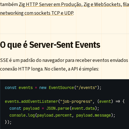
também
Zig HTTP Server em Produção
,
Zig e WebSockets
,
fi
networking com sockets TCP e UDP
.
O que é Server-Sent Events
SSE é um padrão do navegador para receber eventos enviados 
conexão HTTP longa. No cliente, a API é simples:
const
events
=
new
EventSource
(
"/events"
);
events
.
addEventListener
(
"job-progress"
,
(
event
)
=>
{
const
payload
=
JSON
.
parse
(
event
.
data
);
console
.
log
(
payload
.
percent
,
payload
.
message
);
});